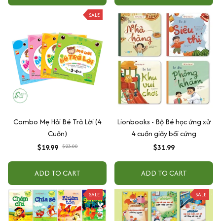
SALE
Combo Mẹ Hỏi Bé Trả Lời (4
Lionbooks - Bộ Bé học ứng xử
Cuốn)
4 cuốn giấy bồi cứng
$19.99
$23.00
$31.99
ADD TO CART
ADD TO CART
SALE
SALE