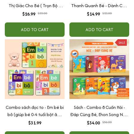
Thị Giác Cho Bé ( Trọn Bộ 6
Thanh Quanh Bé - Dành Cho
Cuốn )
Trẻ Từ 0 - 6 Tuổi
$26.99
$35.00
$14.99
$21.00
ADD TO CART
ADD TO CART
SALE
Combo sách đọc to - Em bé bi
Sách - Combo 8 Cuốn Hỏi -
bô (giúp bé 0-4 tuổi bật âm,
Đáp Cùng Bé, Ehon Song Ngữ
tập nói) - Bìa bồi cứng
Việt - Anh - Dành Cho Bé Từ 0
$31.99
$34.00
$56.00
-3 Tuổi