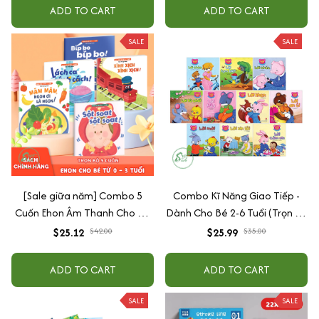
ADD TO CART
ADD TO CART
SALE
SALE
[Sale giữa năm] Combo 5
Combo Kĩ Năng Giao Tiếp -
Cuốn Ehon Âm Thanh Cho Bé
Dành Cho Bé 2-6 Tuổi (Trọn Bộ
Từ 0 - 3 Tuổi
10 cuốn)
$25.12
$42.00
$25.99
$35.00
ADD TO CART
ADD TO CART
SALE
SALE