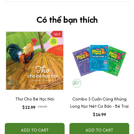
Có thể bạn thích
SALE
Thơ Cho Bé Học Nói
Combo 3 Cuốn Cùng Khủng
Long Học Nét Cơ Bản - Bé Trai
$12.99
$16.00
$16.99
ADD TO CART
ADD TO CART