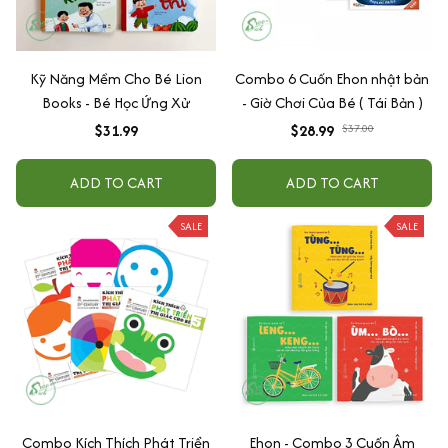
Kỹ Năng Mềm Cho Bé Lion
Combo 6 Cuốn Ehon nhật bản
Books - Bé Học Ứng Xử
- Giờ Chơi Của Bé ( Tái Bản )
$31.99
$28.99
$37.00
ADD TO CART
ADD TO CART
SALE
SALE
Combo Kích Thích Phát Triển
Ehon - Combo 3 Cuốn Âm