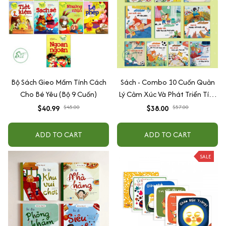
Bộ Sách Gieo Mầm Tính Cách
Sách - Combo 10 Cuốn Quản
Cho Bé Yêu (Bộ 9 Cuốn)
Lý Cảm Xúc Và Phát Triển Tính
Cách Cho Bé Từ 2 - 6 Tuổi
$40.99
$45.00
$38.00
$57.00
ADD TO CART
ADD TO CART
SALE