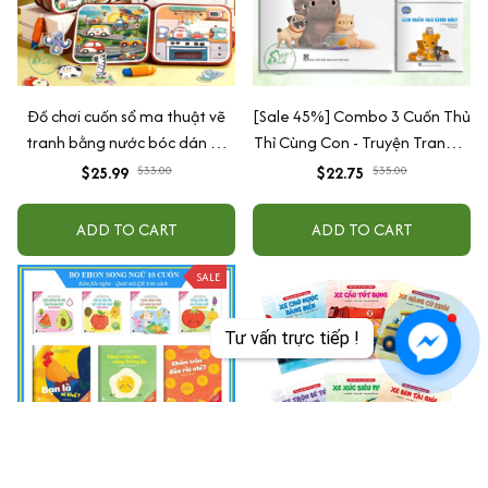
Đồ chơi cuốn sổ ma thuật vẽ
[Sale 45%] Combo 3 Cuốn Thủ
tranh bằng nước bóc dán 10
Thỉ Cùng Con - Truyện Tranh Kĩ
chủ đề đa dạng chi tiết cho bé
Năng Sống - Giáo Dục Cảm
$25.99
$33.00
$22.75
$35.00
học tập
Xúc Cho Bé
ADD TO CART
ADD TO CART
SALE
Tư vấn trực tiếp !