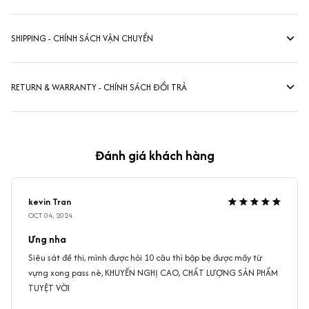
SHIPPING - CHÍNH SÁCH VẬN CHUYỂN
RETURN & WARRANTY - CHÍNH SÁCH ĐỔI TRẢ
Đánh giá khách hàng
kevin Tran
OCT 04, 2024
Ưng nha
Siêu sát đề thi, mình được hỏi 10 câu thì bập bẹ được mấy từ
vựng xong pass nè, KHUYẾN NGHỊ CAO, CHẤT LƯỢNG SẢN PHẨM
TUYỆT VỜI