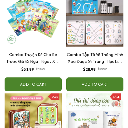
Combo Truyện Kể Cho Bé
Combo Tập Tô Vẽ Thông Minh
Trước Giờ Đi Ngủ - Ngày Xửa
Xóa Được 64 Trang - Học Liệu
Ngày Xưa (Trọn Bộ 10 Cuốn)
Montessori Đồ Chơi Giáo Dục
$31.99
$45.00
$28.99
$32.00
Cho Bé
ADD TO CART
ADD TO CART
SALE
SALE