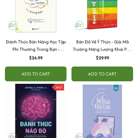
Đánh Thức Bản Năng Học Tập
Bản Đồ Về Ý Thức - Giải Mã
Phi Thường Trong Bạn -
Trường Năng Lượng Khai Phá
Phương Pháp Thao Túng Não
Sức Mạnh Phi Thường Trong
$24.99
$29.99
Bộ Để Học Tập Nhàn Tênh
Con Người Bạn
Nhưng Vẫn Không Ngừng Tiến
ADD TO CART
ADD TO CART
Bộ
SALE