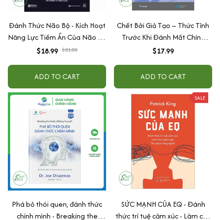
Đánh Thức Não Bộ - Kích Hoạt
Chết Bởi Giả Tạo – Thức Tỉnh
Năng Lực Tiềm Ẩn Của Não Bộ
Trước Khi Đánh Mất Chính
Để Loại Bỏ Suy Nghĩ Và Hành Vi
Mình
$18.99
$21.00
$17.99
Tiêu Cực
ADD TO CART
ADD TO CART
SALE
Phá bỏ thói quen, đánh thức
SỨC MẠNH CỦA EQ - Đánh
chính mình - Breaking the
thức trí tuệ cảm xúc - Làm chủ