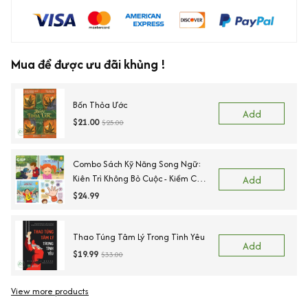
Mua để được ưu đãi khủng !
Bốn Thỏa Ước
Add
$21.00
$25.00
Combo Sách Kỹ Năng Song Ngữ:
Kiên Trì Không Bỏ Cuộc - Kiềm Chế
Add
Cơn Tức Giận - Ngõ Lời Khi Cần
$24.99
Giúp - Sẵn Sàng Để Đến Trường.
Thao Túng Tâm Lý Trong Tình Yêu
Add
$19.99
$33.00
View more products