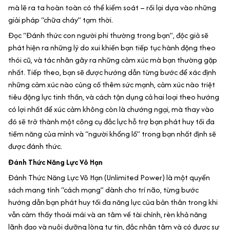
mà lẽ ra ta hoàn toàn có thể kiểm soát – rồi lại dựa vào những
giải pháp “chữa cháy” tạm thời.
Đọc “Đánh thức con người phi thường trong bạn”, độc giả sẽ
phát hiện ra những lý do xui khiến bạn tiếp tục hành động theo
thói cũ, và tác nhân gây ra những cảm xúc mà bạn thường gặp
nhất. Tiếp theo, bạn sẽ được hướng dẫn từng bước để xác định
những cảm xúc nào củng cố thêm sức mạnh, cảm xúc nào triệt
tiêu động lực tinh thần, và cách tận dụng cả hai loại theo hướng
có lợi nhất để xúc cảm không còn là chướng ngại, mà thay vào
đó sẽ trở thành một công cụ đắc lực hỗ trợ bạn phát huy tối đa
tiềm năng của mình và “người khổng lồ” trong bạn nhất định sẽ
được đánh thức.
Đánh Thức Năng Lực Vô Hạn
Đánh Thức Năng Lực Vô Hạn (Unlimited Power) là một quyển
sách mang tính “cách mạng” dành cho trí não, từng bước
hướng dẫn bạn phát huy tối đa năng lực của bản thân trong khi
vẫn cảm thấy thoải mái và an tâm về tài chính, rèn khả năng
lãnh đạo và nuôi dưỡng lòng tự tin, đắc nhân tâm và có được sự