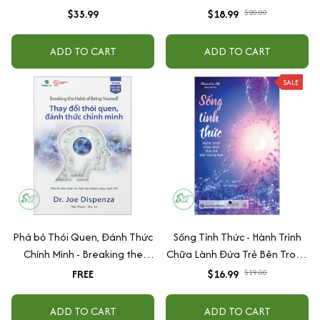
Habit of Being Yourself
ngôn ngữ - Thu phục lòng
$35.99
$18.99
$20.00
người
ADD TO CART
ADD TO CART
SALE
Phá bỏ Thói Quen, Đánh Thức
Sống Tỉnh Thức - Hành Trình
Chính Mình - Breaking the
Chữa Lành Đứa Trẻ Bên Trong
Habit of Being Yourself
Bạn
FREE
$16.99
$19.00
ADD TO CART
ADD TO CART