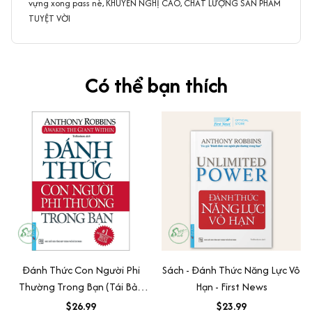
vựng xong pass nè, KHUYẾN NGHỊ CAO, CHẤT LƯỢNG SẢN PHẨM
TUYỆT VỜI
Có thể bạn thích
Đánh Thức Con Người Phi
Sách - Đánh Thức Năng Lực Vô
Thường Trong Bạn (Tái Bản
Hạn - First News
2020)
$26.99
$23.99