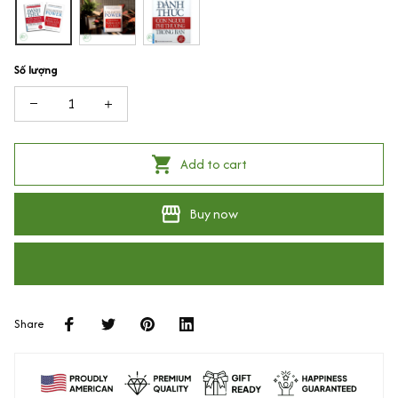
Số lượng
Add to cart
Buy now
Share