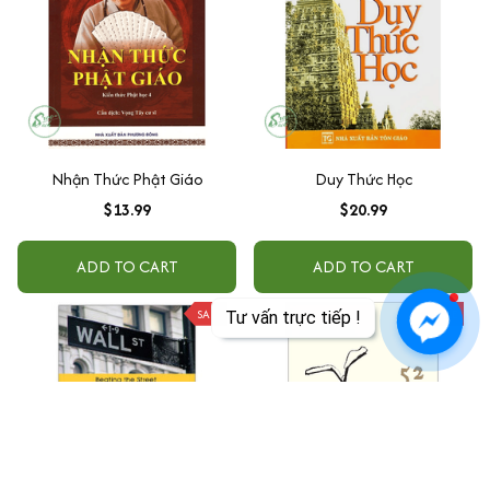
Nhận Thức Phật Giáo
Duy Thức Học
$13.99
$20.99
ADD TO CART
ADD TO CART
SALE
SALE
Tư vấn trực tiếp !