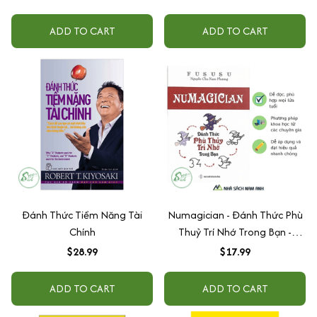
ADD TO CART
ADD TO CART
Đánh Thức Tiềm Năng Tài
Numagician - Đánh Thức Phù
Chính
Thuỷ Trí Nhớ Trong Bạn -
FuSuSu
$28.99
$17.99
ADD TO CART
ADD TO CART