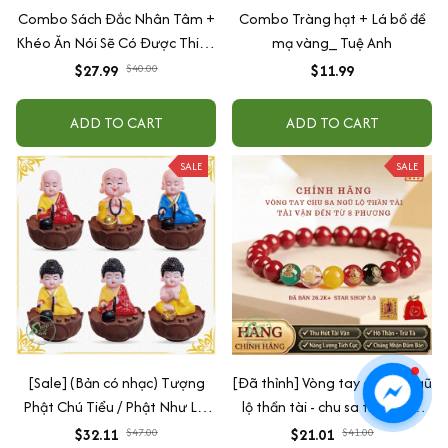
Combo Sách Đắc Nhân Tâm +
Combo Tràng hạt + Lá bồ đề
Khéo Ăn Nói Sẽ Có Được Thiên
mạ vàng_ Tuệ Anh
Hạ
$27.99
$40.00
$11.99
ADD TO CART
ADD TO CART
SALE
SALE
[Sale] (Bản có nhạc) Tượng
[Đã thỉnh] Vòng tay chu sa ngũ
Phật Chú Tiểu / Phật Như Lai
lộ thần tài - chu sa thật hàm
Gõ Mõ Tụng Kinh Có 6 Bài
lượng cao (tặng kèm túi lộc +
$32.11
$47.00
$21.01
$41.00