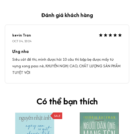
Đánh giá khách hàng
kevin Tran
OCT 04, 2024
Ưng nha
Siêu sát đề thi, mình được hỏi 10 câu thì bập bẹ được mấy từ
vựng xong pass nè, KHUYẾN NGHỊ CAO, CHẤT LƯỢNG SẢN PHẨM
TUYỆT VỜI
Có thể bạn thích
SALE