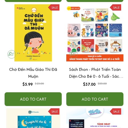
SALE
SALE
Chờ Đến Mẫu Giáo Thì Đã
Sách Ehon - Phát Triển Toàn
Muộn
Diện Cho Bé 0 - 6 Tuổi - Sách
Song Ngữ Việt - Anh
$5.99
$15.00
$37.00
$55.00
ADD TO CART
ADD TO CART
SALE
SALE