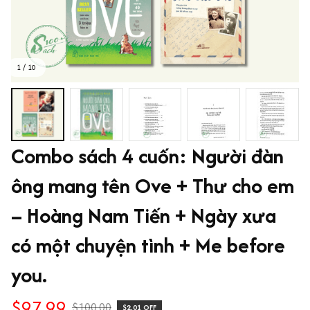
1 / 10
Combo sách 4 cuốn: Người đàn 
ông mang tên Ove + Thư cho em 
– Hoàng Nam Tiến + Ngày xưa 
có một chuyện tình + Me before 
you.
$97.99
$100.00
$2.01 OFF