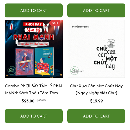
ADD TO CART
ADD TO CART
SALE
Combo PHƠI BÀY TÂM LÝ PHÁI
Chữ Xưa Còn Một Chút Này
MẠNH: Sách Thâu Tóm Tâm Lý
(Ngày Ngày Viết Chữ)
Đàn Ông - Đàn Ông Bóc Phốt
$23.00
$45.00
$15.99
Đàn Ông Về Hẹn Hò & Hôn
Nhân + Đừng Bao Giờ Theo
ADD TO CART
ADD TO CART
Đuổi Đàn Ông