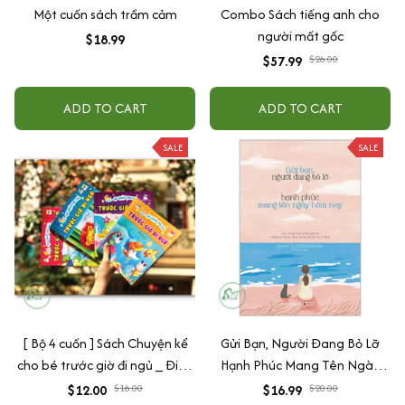
Một cuốn sách trầm cảm
Combo Sách tiếng anh cho
người mất gốc
$18.99
$57.99
$26.00
ADD TO CART
ADD TO CART
SALE
SALE
[ Bộ 4 cuốn ] Sách Chuyện kể
Gửi Bạn, Người Đang Bỏ Lỡ
cho bé trước giờ đi ngủ _ Đinh
Hạnh Phúc Mang Tên Ngày
tị
Hôm Nay
$12.00
$16.00
$16.99
$20.00