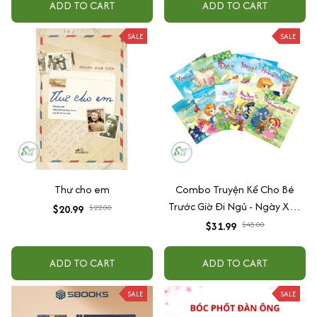
ADD TO CART
ADD TO CART
Kim (Tìm Lại Tình Yêu) (Tái Bản
2019) + Tại Sao Đàn Ông
SALE
SALE
Thích Tình Dục Và Phụ Nữ Cần
Tình Yêu)
Thư cho em
Combo Truyện Kể Cho Bé
Trước Giờ Đi Ngủ - Ngày Xửa
$20.99
$22.00
Ngày Xưa (Trọn Bộ 10 Cuốn)
$31.99
$45.00
ADD TO CART
ADD TO CART
SALE
SALE