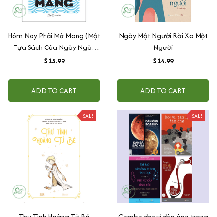
Hôm Nay Phải Mở Mang (Một
Ngày Một Người Rời Xa Một
Tựa Sách Của Ngày Ngày
Người
Viết Chữ Dành Cho Người
$15.99
$14.99
Học Viết Và Làm Nghề Viết)
ADD TO CART
ADD TO CART
SALE
SALE
Thư Tình Hoàng Tử Bé
Combo đọc vị đàn ông trong