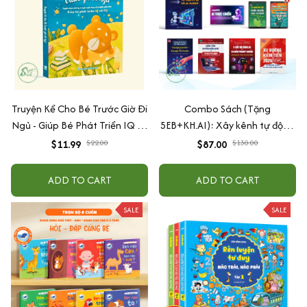
Truyện Kể Cho Bé Trước Giờ Đi
Combo Sách (Tặng
Ngủ - Giúp Bé Phát Triển IQ Và
5EB+KH.AI): Xây kênh tự động
EQ
AI Agent + AI siêu mạnh + 3
$11.99
$22.00
$87.00
$130.00
cấp độ AI + Kiếm tiền Youtube
+ Xu hướng
ADD TO CART
ADD TO CART
SALE
SALE