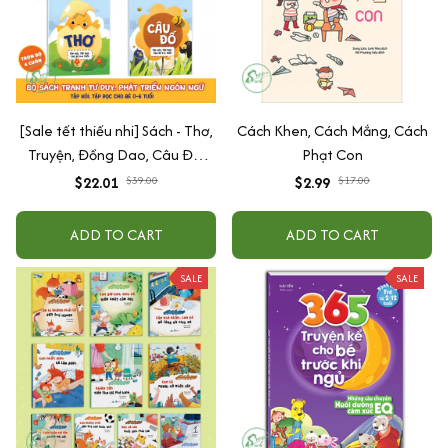
[Sale tết thiếu nhi] Sách - Thơ,
Cách Khen, Cách Mắng, Cách
Truyện, Đồng Dao, Câu Đố,
Phạt Con
Tập Nói Tập Đọc Cho Bé 0-6
$22.01
$39.00
$2.99
$17.00
Tuổi - Combo 4 Quyển
ADD TO CART
ADD TO CART
SALE
SALE