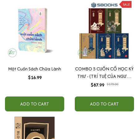
SALE
Một Cuốn Sách Chữa Lành
COMBO 5 CUỐN CỔ HỌC KỲ
THƯ - (TRÍ TUỆ CỦA NGƯỜI
$16.99
XƯA - ĐẠO LÝ NGƯỜI XƯA -
$87.99
$175.00
HIỂU NGƯỜI ĐỂ DÙNG
NGƯỜI - CỔ HỌC TINH HOA)
ADD TO CART
ADD TO CART
- MINH TRIẾT PHƯƠNG
ĐÔNG