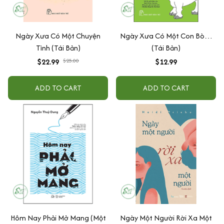
Ngày Xưa Có Một Chuyện
Ngày Xưa Có Một Con Bò…
Tình (Tái Bản)
(Tái Bản)
$22.99
$25.00
$12.99
ADD TO CART
ADD TO CART
Hôm Nay Phải Mở Mang (Một
Ngày Một Người Rời Xa Một