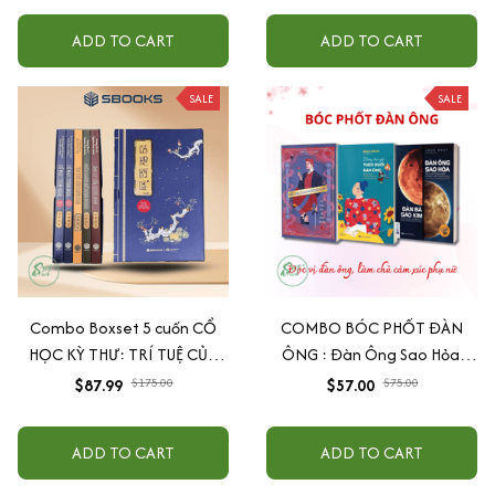
ADD TO CART
ADD TO CART
SALE
SALE
Combo Boxset 5 cuốn CỔ
COMBO BÓC PHỐT ĐÀN
HỌC KỲ THƯ: TRÍ TUỆ CỦA
ÔNG : Đàn Ông Sao Hỏa,
NGƯỜI XƯA - ĐẠO LÝ NGƯỜI
Đàn Bà Sao Kim + Đừng Bao
$87.99
$175.00
$57.00
$75.00
XƯA - HIỂU NGƯỜI ĐỂ DÙNG
Giờ Theo Đuổi Đàn Ông +
NGƯỜI - CỔ HỌC TINH HOA
Đàn Ông Bóc Phốt Đàn Ông
ADD TO CART
ADD TO CART