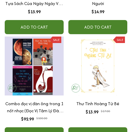
Tựa Sách Của Ngày Ngày Viết
Người
Chữ Dành Cho Người Học Viết
$15.99
$14.99
Và Làm Nghề Viết)
ADD TO CART
ADD TO CART
SALE
SALE
Combo đọc vị đàn ông trong 1
Thư Tình Hoàng Tử Bé
nốt nhạc (Đọc Vị Tâm Lý Đàn
$13.99
$17.00
Ông + Chuyện Tình Yêu Bạn
$92.99
$100.00
Biết Được Bao Nhiêu? + Đàn
Ông Sao Hỏa - Đàn Bà Sao