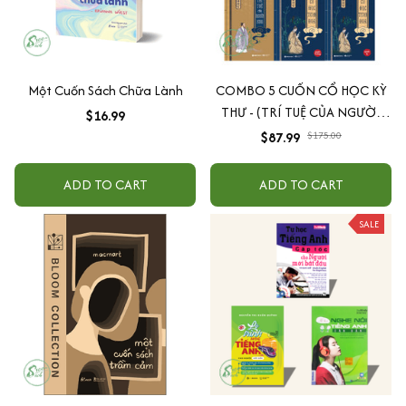
Một Cuốn Sách Chữa Lành
COMBO 5 CUỐN CỔ HỌC KỲ
THƯ - (TRÍ TUỆ CỦA NGƯỜI
$16.99
XƯA - ĐẠO LÝ NGƯỜI XƯA -
$87.99
$175.00
HIỂU NGƯỜI ĐỂ DÙNG NGƯỜI
- CỔ HỌC TINH HOA) - MINH
ADD TO CART
ADD TO CART
TRIẾT PHƯƠNG ĐÔNG
SALE