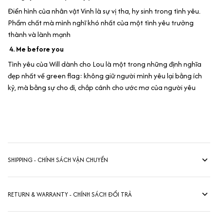
Điển hình của nhân vật Vinh là sự vị tha, hy sinh trong tình yêu.
Phẩm chất mà mình nghĩ khó nhất của một tình yêu trưởng
thành và lành mạnh
4. Me before you
Tình yêu của Will dành cho Lou là một trong những định nghĩa
đẹp nhất về green flag: không giữ người mình yêu lại bằng ích
kỷ, mà bằng sự cho đi, chắp cánh cho ước mơ của người yêu
SHIPPING - CHÍNH SÁCH VẬN CHUYỂN
RETURN & WARRANTY - CHÍNH SÁCH ĐỔI TRẢ