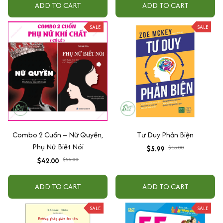
quang
ADD TO CART
ADD TO CART
SALE
SALE
Combo 2 Cuốn – Nữ Quyền,
Tư Duy Phản Biện
Phụ Nữ Biết Nói
$5.99
$15.00
$42.00
$56.00
ADD TO CART
ADD TO CART
SALE
SALE