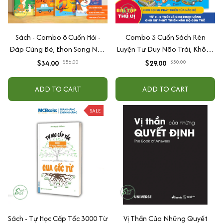
Sách - Combo 8 Cuốn Hỏi -
Combo 3 Cuốn Sách Rèn
Đáp Cùng Bé, Ehon Song Ngữ
Luyện Tư Duy Não Trái, Không
Việt - Anh - Dành Cho Bé Từ 0
Não Phải - Đánh Thức Tiềm
$34.00
$56.00
$29.00
$50.00
-3 Tuổi
Năng Trí Tuệ Cho Bé (3-6 Tuổi)
ADD TO CART
ADD TO CART
SALE
Sách - Tự Học Cấp Tốc 3000 Từ
Vị Thần Của Những Quyết