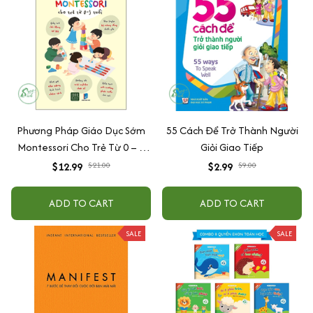
Phương Pháp Giáo Dục Sớm
55 Cách Để Trở Thành Người
Montessori Cho Trẻ Từ 0 – 3
Giỏi Giao Tiếp
Tuổi
$12.99
$21.00
$2.99
$9.00
ADD TO CART
ADD TO CART
SALE
SALE