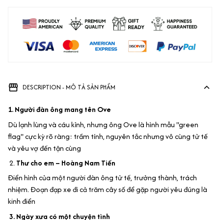
DESCRIPTION - MÔ TẢ SẢN PHẨM
1. Người đàn ông mang tên Ove
Dù lạnh lùng và cáu kỉnh, nhưng ông Ove là hình mẫu "green
flag" cực kỳ rõ ràng: trầm tính, nguyên tắc nhưng vô cùng tử tế
và yêu vợ đến tận cùng
2.
Thư cho em – Hoàng Nam Tiến
Điển hình của một người đàn ông tử tế, trưởng thành, trách
nhiệm. Đoạn đạp xe đi cả trăm cây số để gặp người yêu đúng là
kinh điển
3. Ngày xưa có một chuyện tình