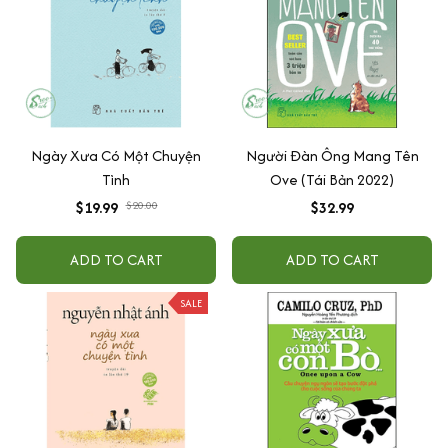
Ngày Xưa Có Một Chuyện
Người Đàn Ông Mang Tên
Tình
Ove (Tái Bản 2022)
$19.99
$20.00
$32.99
ADD TO CART
ADD TO CART
SALE