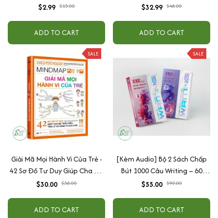
Của Cha Mẹ
cao cấp + tặng kèm vòng tay
$2.99
$15.00
$32.99
$48.00
ADD TO CART
ADD TO CART
SALE
SALE
Giải Mã Mọi Hành Vi Của Trẻ -
[Kèm Audio] Bộ 2 Sách Chấp
42 Sơ Đồ Tư Duy Giúp Cha Mẹ
Bút 1000 Câu Writing – 60
Thấu Hiểu Tâm Lý Và Hành Vi
Ngày Gieo Trồng Tư Duy
$30.00
$38.00
$55.00
$90.00
Của Con
Writing- Cải Thiện Kỹ Năng Viết
ADD TO CART
ADD TO CART