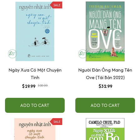
SALE
Ngày Xưa Có Một Chuyện
Người Đàn Ông Mang Tên
Tình
Ove (Tái Bản 2022)
$19.99
$20.00
$32.99
ADD TO CART
ADD TO CART
SALE