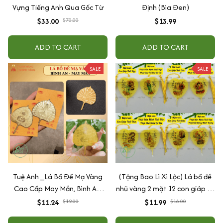
Vựng Tiếng Anh Qua Gốc Từ
Định (Bìa Đen)
$33.00
$70.00
$13.99
ADD TO CART
ADD TO CART
SALE
SALE
Tuệ Anh _Lá Bồ Đề Mạ Vàng
(Tặng Bao Lì Xì Lộc) Lá bồ đề
Cao Cấp May Mắn, Bình An,
nhũ vàng 2 mặt 12 con giáp và
Chiêu Tài Lộc
phật bản mệnh, để ốp lưng
$11.24
$12.00
$11.99
$18.00
điện thoại, treo xe ô tô đã khai