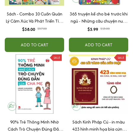
Sách - Combo 10 Cuốn Quản
365 truyện kể cho bé trước khi
Lý Cảm Xúc Và Phát Triển Tính
ngủ - Những câu chuyện nuôi
Cách Cho Bé Từ 2 - 6 Tuổi
dưỡng cảm xúc EQ (2-12 tuổi)
$38.00
$57.00
$5.99
$15.00
ADD TO CART
ADD TO CART
SALE
SALE
90% Trẻ Thông Minh Nhờ
Sách Kinh Pháp Cú - in màu
Cách Trò Chuyện Đúng Đắn
423 hình minh họa bìa cứng