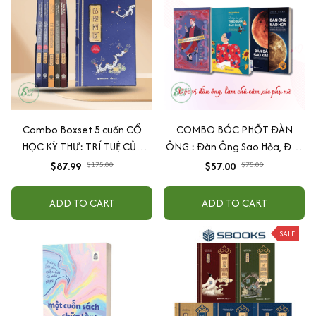
Combo Boxset 5 cuốn CỔ
COMBO BÓC PHỐT ĐÀN
HỌC KỲ THƯ: TRÍ TUỆ CỦA
ÔNG : Đàn Ông Sao Hỏa, Đàn
NGƯỜI XƯA - ĐẠO LÝ NGƯỜI
Bà Sao Kim + Đừng Bao Giờ
$87.99
$175.00
$57.00
$75.00
XƯA - HIỂU NGƯỜI ĐỂ DÙNG
Theo Đuổi Đàn Ông + Đàn
NGƯỜI - CỔ HỌC TINH HOA
Ông Bóc Phốt Đàn Ông
ADD TO CART
ADD TO CART
SALE