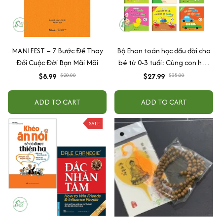
MANIFEST – 7 Bước Để Thay
Bộ Ehon toán học đầu đời cho
Đổi Cuộc Đời Bạn Mãi Mãi
bé từ 0-3 tuổi: Cùng con học
toán (song ngữ Việt Anh)
$8.99
$20.00
$27.99
$35.00
ADD TO CART
ADD TO CART
SALE