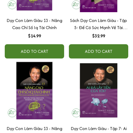
Dạy Con Làm Giàu 13 - Nâng
Sách Dạy Con Làm Giàu - Tập
Cao Chỉ Số Iq Tài Chính
5: Để Có Sức Mạnh Về Tài
Chính
$14.99
$32.99
ADD TO CART
ADD TO CART
Dạy Con Làm Giàu 13 - Nâng
Dạy Con Làm Giàu - Tập 7: Ai