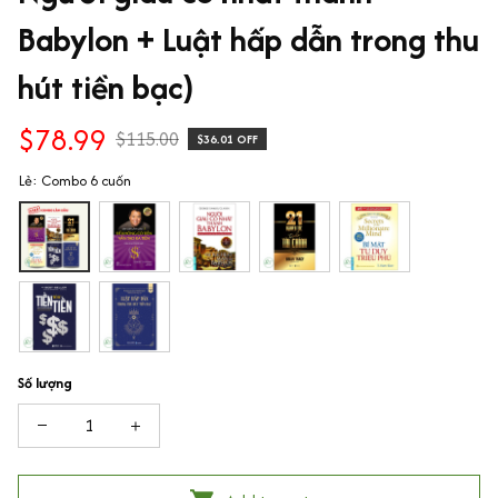
Babylon + Luật hấp dẫn trong thu 
hút tiền bạc)
$78.99
$115.00
$36.01 OFF
Lẻ: Combo 6 cuốn
Số lượng