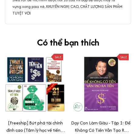
vựng xong pass nè, KHUYẾN NGHỊ CAO, CHẤT LƯỢNG SẢN PHẨM
TUYỆT VỜI
Có thể bạn thích
SALE
SALE
[Freeship] Bứt phá tài chính
Dạy Con Làm Giàu - Tập 1: Để
đỉnh cao (Tâm lý học về tiền +
Không Có Tiền Vẫn Tạo Ra