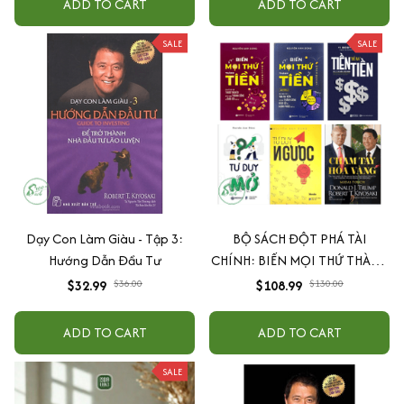
ADD TO CART
ADD TO CART
SALE
SALE
Dạy Con Làm Giàu - Tập 3:
BỘ SÁCH ĐỘT PHÁ TÀI
Hướng Dẫn Đầu Tư
CHÍNH: BIẾN MỌI THỨ THÀNH
TIỀN + TƯ DUY NGƯỢC+ TƯ
$32.99
$36.00
$108.99
$130.00
DUY MỞ + TIỀN ĐẺ RA TIỀN +
CHẠM TAY HÓA VÀNG
ADD TO CART
ADD TO CART
SALE