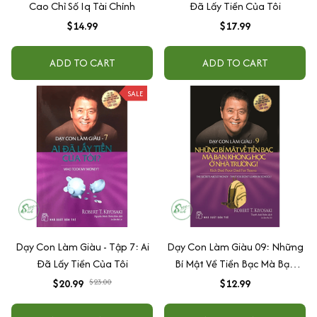
Cao Chỉ Số Iq Tài Chính
Đã Lấy Tiền Của Tôi
$14.99
$17.99
ADD TO CART
ADD TO CART
SALE
Dạy Con Làm Giàu - Tập 7: Ai
Dạy Con Làm Giàu 09: Những
Đã Lấy Tiền Của Tôi
Bí Mật Về Tiền Bạc Mà Bạn
Không Học Ở Nhà Trường!
$20.99
$23.00
$12.99