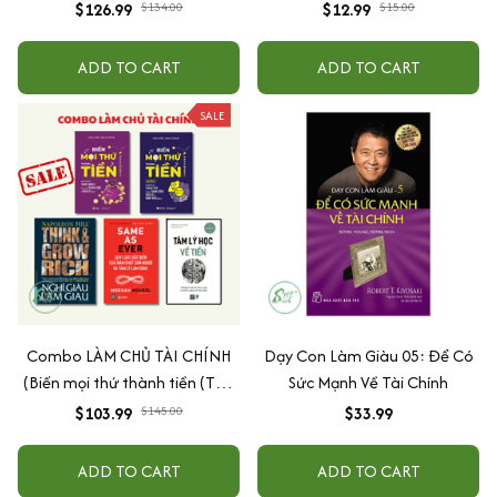
Hiểu hết về tiền + Tiền đẻ ra
Tiền
$126.99
$134.00
$12.99
$15.00
tiền + Think & Grow Rich - Nghĩ
Giàu Và Làm Giàu + Người
ADD TO CART
ADD TO CART
giàu có nhất thành Babylon)
Tặng 21 nguyên tắc tự do tài
SALE
chính
Combo LÀM CHỦ TÀI CHÍNH
Dạy Con Làm Giàu 05: Để Có
(Biến mọi thứ thành tiền (Tập
Sức Mạnh Về Tài Chính
1+ Tập 2) + Nghĩ giàu làm giàu
$103.99
$145.00
$33.99
+Same as ever + Tâm lý học về
tiền)
ADD TO CART
ADD TO CART