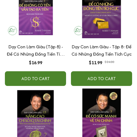
Dạy Con Làm Giàu (Tập 8) -
Dạy Con Làm Giàu - Tập 8: Để
Để Có Những Đồng Tiền Tích
Có Những Đồng Tiền Tích Cực
Cực
$16.99
$11.99
$14.00
ADD TO CART
ADD TO CART