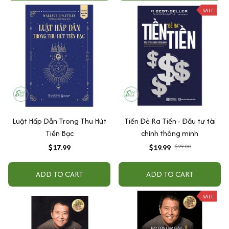
SALE
Luật Hấp Dẫn Trong Thu Hút
Tiền Đẻ Ra Tiền - Đầu tư tài
Tiền Bạc
chính thông minh
$17.99
$19.99
$29.00
ADD TO CART
ADD TO CART
SALE