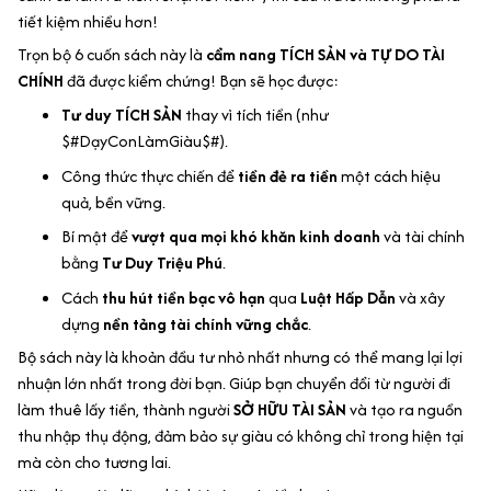
tiết kiệm nhiều hơn!
Trọn bộ 6 cuốn sách này là
cẩm nang TÍCH SẢN và TỰ DO TÀI
CHÍNH
đã được kiểm chứng! Bạn sẽ học được:
Tư duy TÍCH SẢN
thay vì tích tiền (như
$#DạyConLàmGiàu$#).
Công thức thực chiến để
tiền đẻ ra tiền
một cách hiệu
quả, bền vững.
Bí mật để
vượt qua mọi khó khăn kinh doanh
và tài chính
bằng
Tư Duy Triệu Phú
.
Cách
thu hút tiền bạc vô hạn
qua
Luật Hấp Dẫn
và xây
dựng
nền tảng tài chính vững chắc
.
Bộ sách này là khoản đầu tư nhỏ nhất nhưng có thể mang lại lợi
nhuận lớn nhất trong đời bạn. Giúp bạn chuyển đổi từ người đi
làm thuê lấy tiền, thành người
SỞ HỮU TÀI SẢN
và tạo ra nguồn
thu nhập thụ động, đảm bảo sự giàu có không chỉ trong hiện tại
mà còn cho tương lai.