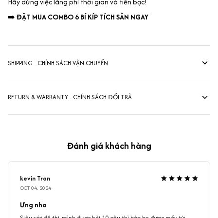
Hãy dừng việc lãng phí thời gian và tiền bạc!
➡️
ĐẶT MUA COMBO 6 BÍ KÍP TÍCH SẢN NGAY
SHIPPING - CHÍNH SÁCH VẬN CHUYỂN
RETURN & WARRANTY - CHÍNH SÁCH ĐỔI TRẢ
Đánh giá khách hàng
kevin Tran
OCT 04, 2024
Ưng nha
Siêu sát đề thi, mình được hỏi 10 câu thì bập bẹ được mấy từ