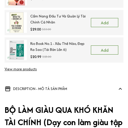
Cẩm Nang Đầu Tư Và Quản Lý Tài
Chính Cá Nhân
Add
$29.00
$33.00
Rio Book No.1 - Xấu Thế Nào, Đẹp
Ra Sao (Tái Bản Lần 6)
Add
$20.99
$25.00
View more products
DESCRIPTION - MÔ TẢ SẢN PHẨM
BỘ LÀM GIÀU QUA KHÓ KHĂN
TÀI CHÍNH (Dạy con làm giàu tập