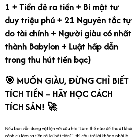
1 + Tiền đẻ ra tiền + Bí mật tư
duy triệu phú + 21 Nguyên tắc tự
do tài chính + Người giàu có nhất
thành Babylon + Luật hấp dẫn
trong thu hút tiền bạc)
🎯 MUỐN GIÀU, ĐỪNG CHỈ BIẾT
TÍCH TIỀN – HÃY HỌC CÁCH
TÍCH SẢN! 🚀
Nếu bạn vẫn đang vật lộn với câu hỏi "Làm thế nào để thoát khỏi
cảnh cứ làm ra tiền rồi lại hết tiền?", thì câu trả lời không phải là