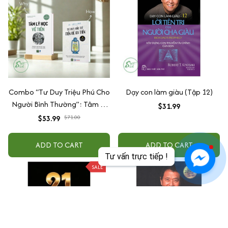
Combo “Tư Duy Triệu Phú Cho
Dạy con làm giàu (Tập 12)
Người Bình Thường”: Tâm Lý
$31.99
Học Về Tiền + Tư Duy Đầu Tư -
$53.99
$71.00
Tiền Đẻ Ra Tiền
ADD TO CART
ADD TO CART
Tư vấn trực tiếp !
SALE