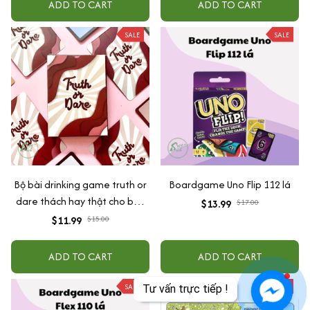
ADD TO CART
ADD TO CART
SALE
SALE
Bộ bài drinking game truth or
Boardgame Uno Flip 112 lá
dare thách hay thật cho bạn
$13.99
$17.00
bè hottrend đi nhậu khuấy
$11.99
$15.00
động bầu không khí 35 lá
ADD TO CART
ADD TO CART
SALE
SALE
Tư vấn trực tiếp !