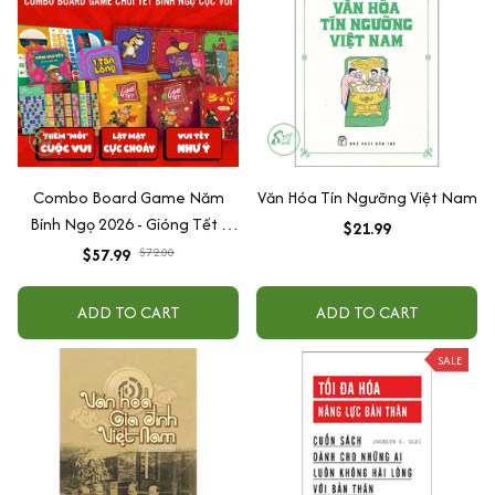
Combo Board Game Năm
Văn Hóa Tín Ngưỡng Việt Nam
Bính Ngọ 2026 - Gióng Tết -
$21.99
Dành Cho Nhóm Bạn Và Gia
$57.99
$72.00
Đình
ADD TO CART
ADD TO CART
SALE