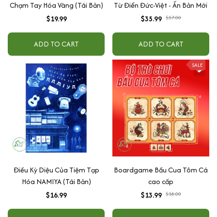
Chạm Tay Hóa Vàng (Tái Bản)
Từ Điển Đức-Việt - Ấn Bản Mới
$19.99
$35.99
$37.00
ADD TO CART
ADD TO CART
SALE
Điều Kỳ Diệu Của Tiệm Tạp
Boardgame Bầu Cua Tôm Cá
Hóa NAMIYA (Tái Bản)
cao cấp
$16.99
$13.99
$18.00