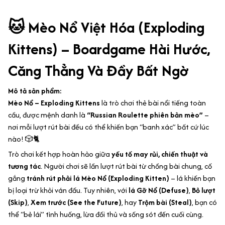
🐱
Mèo Nổ Việt Hóa (Exploding
Kittens) – Boardgame Hài Hước,
Căng Thẳng Và Đầy Bất Ngờ
Mô tả sản phẩm:
Mèo Nổ – Exploding Kittens
là trò chơi thẻ bài nổi tiếng toàn
cầu, được mệnh danh là
“Russian Roulette phiên bản mèo”
–
nơi mỗi lượt rút bài đều có thể khiến bạn “banh xác” bất cứ lúc
nào! 🎲🐈
Trò chơi kết hợp hoàn hảo giữa
yếu tố may rủi, chiến thuật và
tương tác
. Người chơi sẽ lần lượt rút bài từ chồng bài chung, cố
gắng
tránh rút phải lá Mèo Nổ (Exploding Kitten)
– lá khiến bạn
bị loại trừ khỏi ván đấu. Tuy nhiên, với
lá Gỡ Nổ (Defuse)
,
Bỏ lượt
(Skip)
,
Xem trước (See the Future)
, hay
Trộm bài (Steal)
, bạn có
thể “bẻ lái” tình huống, lừa đối thủ và sống sót đến cuối cùng.