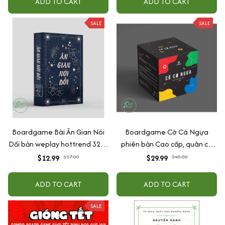
ADD TO CART
ADD TO CART
SALE
SALE
Boardgame Bài Ăn Gian Nói
Boardgame Cờ Cá Ngựa
Dối bản weplay hottrend 32 lá
phiên bản Cao cấp, quân cờ
giấy cứng
ngựa đẹp, bàn chơi và hộp
$12.99
$17.00
$29.99
$45.00
đựng dày và chống nước
ADD TO CART
ADD TO CART
SALE