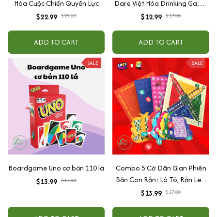
Hóa Cuộc Chiến Quyền Lực
Dare Việt Hóa Drinking Game
Mang đến sự thú vị, tạo cơ hội
$22.99
$29.00
$12.99
$17.00
tìm hiểu và gắn kết tình bạn
ADD TO CART
ADD TO CART
SALE
SALE
Boardgame Uno cơ bản 110 lá
Combo 5 Cờ Dân Gian Phiên
Bản Con Rắn: Lô Tô, Rắn Leo
$13.99
$17.00
Cầu Cá Tra, Cờ Chiếu Yêu, Cờ
$13.99
$17.00
Đá Rắn, Cờ Caro