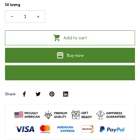
Số lượng
Add to cart
Buy now
Share