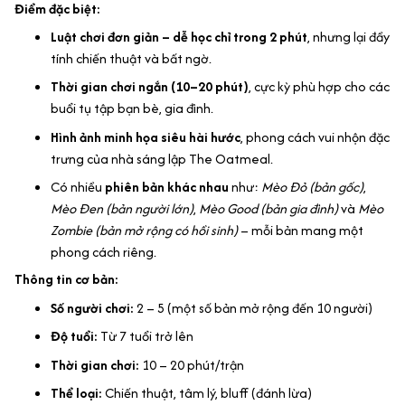
Điểm đặc biệt:
Luật chơi đơn giản – dễ học chỉ trong 2 phút
, nhưng lại đầy
tính chiến thuật và bất ngờ.
Thời gian chơi ngắn (10–20 phút)
, cực kỳ phù hợp cho các
buổi tụ tập bạn bè, gia đình.
Hình ảnh minh họa siêu hài hước
, phong cách vui nhộn đặc
trưng của nhà sáng lập The Oatmeal.
Có nhiều
phiên bản khác nhau
như:
Mèo Đỏ (bản gốc)
,
Mèo Đen (bản người lớn)
,
Mèo Good (bản gia đình)
và
Mèo
Zombie (bản mở rộng có hồi sinh)
– mỗi bản mang một
phong cách riêng.
Thông tin cơ bản:
Số người chơi:
2 – 5 (một số bản mở rộng đến 10 người)
Độ tuổi:
Từ 7 tuổi trở lên
Thời gian chơi:
10 – 20 phút/trận
Thể loại:
Chiến thuật, tâm lý, bluff (đánh lừa)