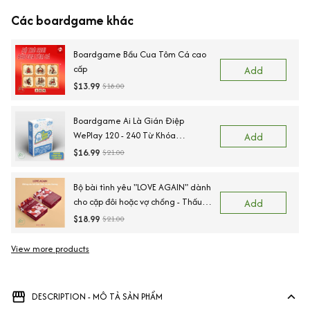
Các boardgame khác
Boardgame Bầu Cua Tôm Cá cao
cấp
Add
$13.99
$18.00
Boardgame Ai Là Gián Điệp
WePlay 120 - 240 Từ Khóa
Add
Keyword
$16.99
$21.00
Bộ bài tình yêu "LOVE AGAIN" dành
cho cặp đôi hoặc vợ chồng - Thấu
Add
hiểu cảm xúc, kết nối trái tim
$18.99
$21.00
View more products
DESCRIPTION - MÔ TẢ SẢN PHẨM