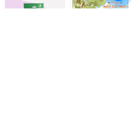
Boardgame Uno Flex 110 lá
Qua Lăng Kính Của Một Chú
Mèo (Phiên bản tô màu)
$13.99
$17.00
$15.00
$19.00
ADD TO CART
ADD TO CART
SALE
SALE