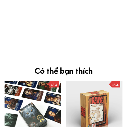
kevin Tran
OCT 04, 2024
Ưng nha
Siêu sát đề thi, mình được hỏi 10 câu thì bập bẹ được mấy từ
vựng xong pass nè, KHUYẾN NGHỊ CAO, CHẤT LƯỢNG SẢN PHẨM
TUYỆT VỜI
Có thể bạn thích
SALE
SALE