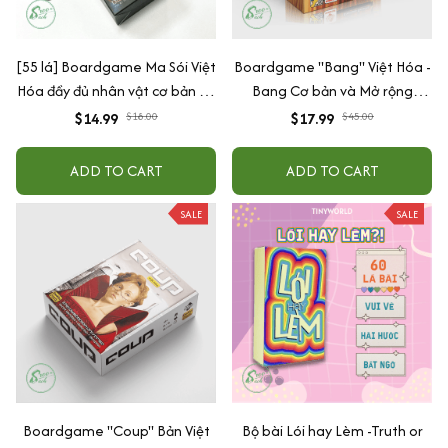
[55 lá] Boardgame Ma Sói Việt
Boardgame "Bang" Việt Hóa -
Hóa đầy đủ nhân vật cơ bản và
Bang Cơ bản và Mở rộng
mở rộng kèm hướng dẫn
Bang! Dodge City gắn kết gia
$14.99
$18.00
$17.99
$45.00
đình và bạn bè
ADD TO CART
ADD TO CART
SALE
SALE
Boardgame "Coup" Bản Việt
Bộ bài Lói hay Lèm -Truth or