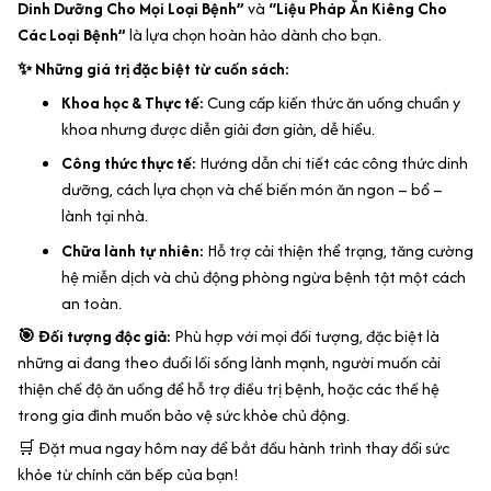
Dinh Dưỡng Cho Mọi Loại Bệnh”
và
“Liệu Pháp Ăn Kiêng Cho
Các Loại Bệnh”
là lựa chọn hoàn hảo dành cho bạn.
✨ Những giá trị đặc biệt từ cuốn sách:
Khoa học & Thực tế:
Cung cấp kiến thức ăn uống chuẩn y
khoa nhưng được diễn giải đơn giản, dễ hiểu.
Công thức thực tế:
Hướng dẫn chi tiết các công thức dinh
dưỡng, cách lựa chọn và chế biến món ăn ngon – bổ –
lành tại nhà.
Chữa lành tự nhiên:
Hỗ trợ cải thiện thể trạng, tăng cường
hệ miễn dịch và chủ động phòng ngừa bệnh tật một cách
an toàn.
🎯 Đối tượng độc giả:
Phù hợp với mọi đối tượng, đặc biệt là
những ai đang theo đuổi lối sống lành mạnh, người muốn cải
thiện chế độ ăn uống để hỗ trợ điều trị bệnh, hoặc các thế hệ
trong gia đình muốn bảo vệ sức khỏe chủ động.
🛒 Đặt mua ngay hôm nay để bắt đầu hành trình thay đổi sức
khỏe từ chính căn bếp của bạn!