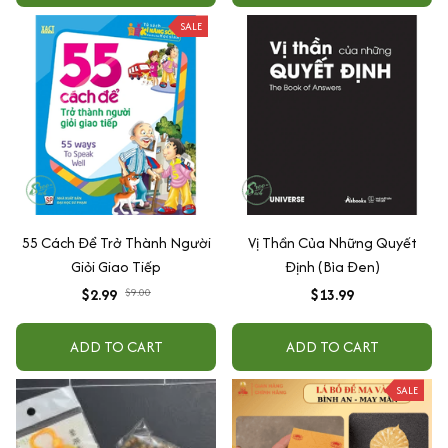
SALE
55 Cách Để Trở Thành Người
Vị Thần Của Những Quyết
Giỏi Giao Tiếp
Định (Bìa Đen)
$2.99
$9.00
$13.99
ADD TO CART
ADD TO CART
SALE