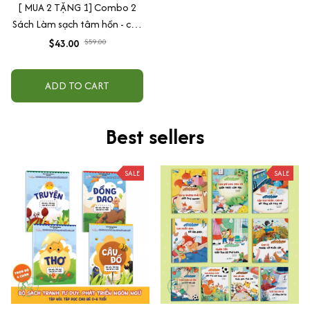
[ MUA 2 TẶNG 1] Combo 2
Sách Làm sạch tâm hồn - các
bài tập thiền+ Làm Sạch
$43.00
$59.00
Mạch Và Máu( tặng Muốn An
Được An))
ADD TO CART
Best sellers
SALE
SALE