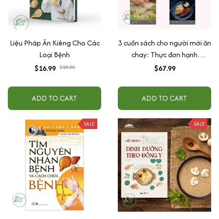
Liệu Pháp Ăn Kiêng Cho Các
3 cuốn sách cho người mới ăn
Loại Bệnh
chay: Thực đơn hạnh
phúc/Vegan Journey/Ăn chay
$16.99
$25.00
$67.99
cùng Nhi
ADD TO CART
ADD TO CART
SALE
SALE