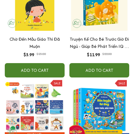
Chờ Đến Mẫu Giáo Thì Đã
Truyện Kể Cho Bé Trước Giờ Đi
Muộn
Ngủ - Giúp Bé Phát Triển IQ Và
EQ
$5.99
$15.00
$11.99
$22.00
ADD TO CART
ADD TO CART
SALE
SALE