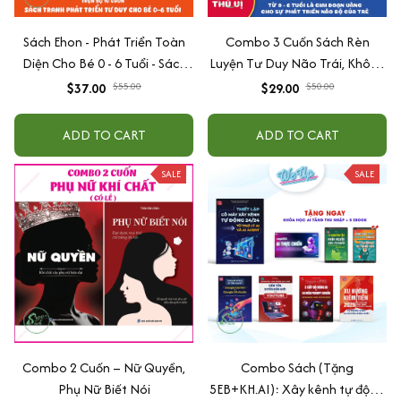
Sách Ehon - Phát Triển Toàn
Combo 3 Cuốn Sách Rèn
Diện Cho Bé 0 - 6 Tuổi - Sách
Luyện Tư Duy Não Trái, Không
Song Ngữ Việt - Anh
Não Phải - Đánh Thức Tiềm
$37.00
$55.00
$29.00
$50.00
Năng Trí Tuệ Cho Bé (3-6 Tuổi)
ADD TO CART
ADD TO CART
SALE
SALE
Combo 2 Cuốn – Nữ Quyền,
Combo Sách (Tặng
Phụ Nữ Biết Nói
5EB+KH.AI): Xây kênh tự động