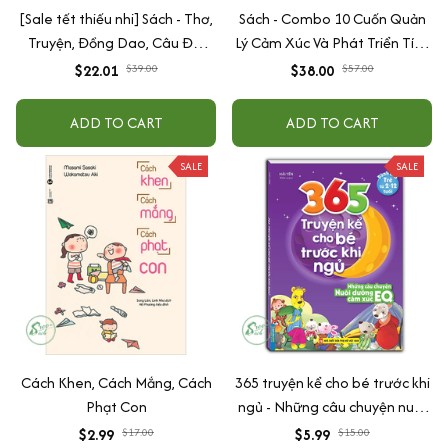
[Sale tết thiếu nhi] Sách - Thơ,
Sách - Combo 10 Cuốn Quản
Truyện, Đồng Dao, Câu Đố,
Lý Cảm Xúc Và Phát Triển Tính
Tập Nói Tập Đọc Cho Bé 0-6
Cách Cho Bé Từ 2 - 6 Tuổi
$22.01
$39.00
$38.00
$57.00
Tuổi - Combo 4 Quyển
ADD TO CART
ADD TO CART
SALE
SALE
Cách Khen, Cách Mắng, Cách
365 truyện kể cho bé trước khi
Phạt Con
ngủ - Những câu chuyện nuôi
dưỡng cảm xúc EQ (2-12 tuổi)
$2.99
$17.00
$5.99
$15.00