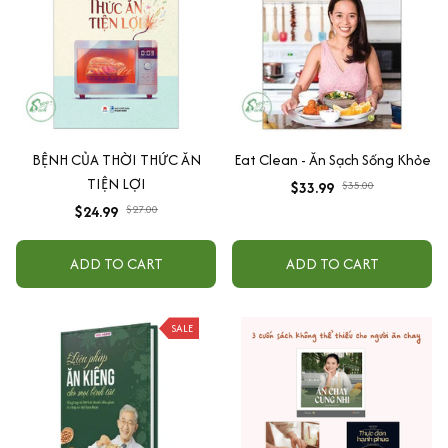
BỆNH CỦA THỜI THỨC ĂN
Eat Clean - Ăn Sạch Sống Khỏe
TIỆN LỢI
$33.99
$35.00
$24.99
$27.00
ADD TO CART
ADD TO CART
SALE