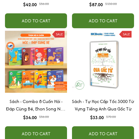
AI Agent + AI siêu mạnh + 3
$42.00
$56.00
$87.00
$130.00
cấp độ AI + Kiếm tiền Youtube
+ Xu hướng
ADD TO CART
ADD TO CART
SALE
SALE
Sách - Combo 8 Cuốn Hỏi -
Sách - Tự Học Cấp Tốc 3000 Từ
Đáp Cùng Bé, Ehon Song Ngữ
Vựng Tiếng Anh Qua Gốc Từ
Việt - Anh - Dành Cho Bé Từ 0
$34.00
$56.00
$33.00
$70.00
-3 Tuổi
ADD TO CART
ADD TO CART