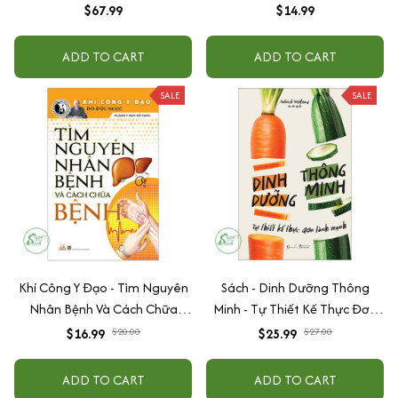
phúc/Vegan Journey/Ăn chay
$67.99
$14.99
cùng Nhi
ADD TO CART
ADD TO CART
SALE
SALE
Khí Công Y Đạo - Tìm Nguyên
Sách - Dinh Dưỡng Thông
Nhân Bệnh Và Cách Chữa
Minh - Tự Thiết Kế Thực Đơn
Bệnh - Đỗ Đức Ngọc
Lành Mạnh
$16.99
$20.00
$25.99
$27.00
ADD TO CART
ADD TO CART