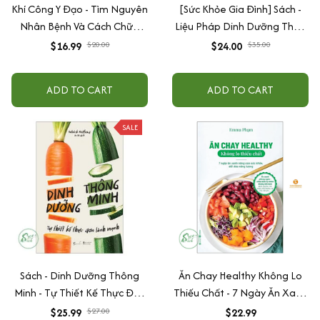
Khí Công Y Đạo - Tìm Nguyên
[Sức Khỏe Gia Đình] Sách -
Nhân Bệnh Và Cách Chữa
Liệu Pháp Dinh Dưỡng Theo
Bệnh - Đỗ Đức Ngọc
Đông Y - Gần 60 Công Thức
$16.99
$20.00
$24.00
$35.00
Thực Liệu Cho Các Bệnh
Thường Gặp
ADD TO CART
ADD TO CART
SALE
Sách - Dinh Dưỡng Thông
Ăn Chay Healthy Không Lo
Minh - Tự Thiết Kế Thực Đơn
Thiếu Chất - 7 Ngày Ăn Xanh
Lành Mạnh
Nâng Cao Sức Khoẻ, Dồi Dào
$25.99
$27.00
$22.99