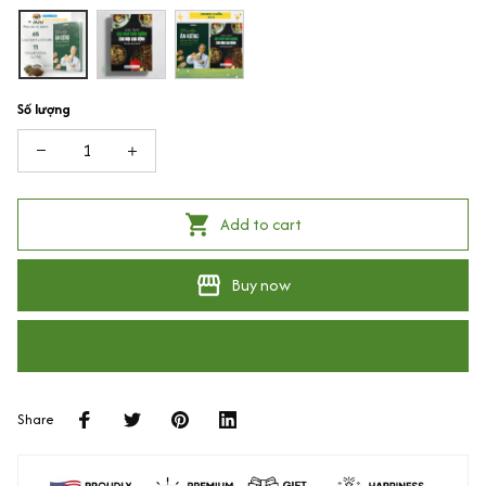
Số lượng
Add to cart
Buy now
Share