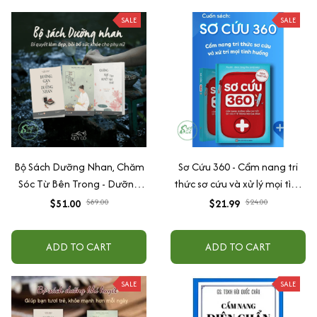
SALE
SALE
Bộ Sách Dưỡng Nhan, Chăm
Sơ Cứu 360 - Cẩm nang tri
Sóc Từ Bên Trong - Dưỡng
thức sơ cứu và xử lý mọi tình
Gan Để Dưỡng Nhan +
huống
$51.00
$89.00
$21.99
$24.00
Dưỡng Khí Huyết Tạo Khí
Chất + Thải Độc Cơ Thể,
ADD TO CART
ADD TO CART
Thức Tỉnh Tinh Thần
SALE
SALE