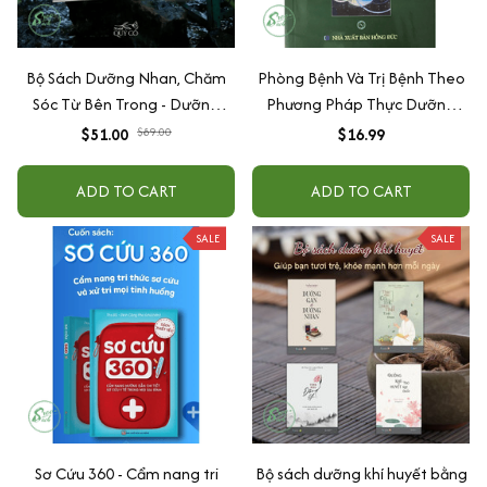
Bộ Sách Dưỡng Nhan, Chăm
Phòng Bệnh Và Trị Bệnh Theo
Sóc Từ Bên Trong - Dưỡng
Phương Pháp Thực Dưỡng
Gan Để Dưỡng Nhan + Dưỡng
Ohsawa
$51.00
$89.00
$16.99
Khí Huyết Tạo Khí Chất + Thải
Độc Cơ Thể, Thức Tỉnh Tinh
ADD TO CART
ADD TO CART
Thần
SALE
SALE
Sơ Cứu 360 - Cẩm nang tri
Bộ sách dưỡng khí huyết bằng