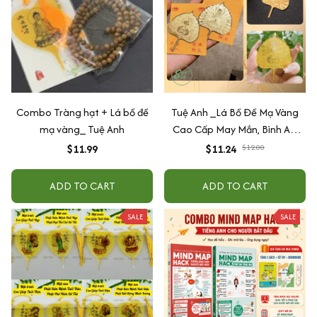
Combo Tràng hạt + Lá bồ đề
Tuệ Anh _Lá Bồ Đề Mạ Vàng
mạ vàng_ Tuệ Anh
Cao Cấp May Mắn, Bình An,
Chiêu Tài Lộc
$11.99
$11.24
$12.00
ADD TO CART
ADD TO CART
SALE
SALE