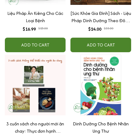
Liệu Pháp Ăn Kiêng Cho Các
[Sức Khỏe Gia Đình] Sách - Liệu
Loại Bệnh
Pháp Dinh Dưỡng Theo Đông
Y - Gần 60 Công Thức Thực
$16.99
$25.00
$24.00
$35.00
Liệu Cho Các Bệnh Thường
Gặp
ADD TO CART
ADD TO CART
3 cuốn sách cho người mới ăn
Dinh Dưỡng Cho Bệnh Nhân
chay: Thực đơn hạnh
Ung Thư