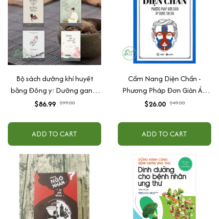
Bộ sách dưỡng khí huyết
Cẩm Nang Diện Chẩn -
bằng Đông y: Dưỡng gan +
Phương Pháp Đơn Giản Áp
Thải độc + Tinh hoa đông y +
Dụng Tại Gia
$86.99
$99.00
$26.00
$49.00
Khí huyết
ADD TO CART
ADD TO CART