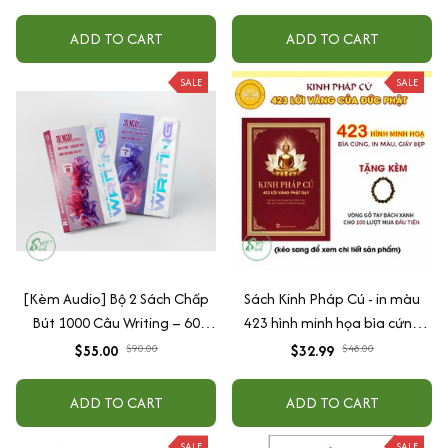
ADD TO CART
ADD TO CART
SALE
SALE
[Kèm Audio] Bộ 2 Sách Chấp
Sách Kinh Pháp Cú - in màu
Bút 1000 Câu Writing – 60
423 hình minh họa bìa cứng
Ngày Gieo Trồng Tư Duy
cao cấp + tặng kèm vòng tay
$55.00
$90.00
$32.99
$48.00
Writing- Cải Thiện Kỹ Năng Viết
ADD TO CART
ADD TO CART
SALE
SALE