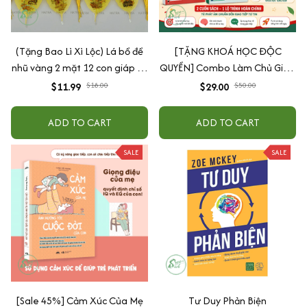
(Tặng Bao Lì Xì Lộc) Lá bồ đề
[TẶNG KHOÁ HỌC ĐỘC
nhũ vàng 2 mặt 12 con giáp và
QUYỀN] Combo Làm Chủ Giao
phật bản mệnh, để ốp lưng
Tiếp: Sách Mindmap Giao Tiếp
$11.99
$18.00
$29.00
$50.00
điện thoại, treo xe ô tô đã khai
+ Hack Phát Âm Tiếng Anh
quang
Cho Người Mới Bắt Đầu
ADD TO CART
ADD TO CART
SALE
SALE
[Sale 45%] Cảm Xúc Của Mẹ
Tư Duy Phản Biện