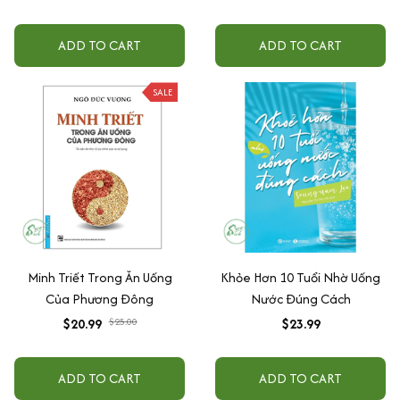
Năng Lượng
ADD TO CART
ADD TO CART
SALE
Minh Triết Trong Ăn Uống
Khỏe Hơn 10 Tuổi Nhờ Uống
Của Phương Đông
Nước Đúng Cách
$20.99
$25.00
$23.99
ADD TO CART
ADD TO CART