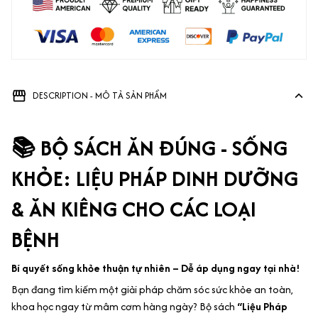
DESCRIPTION - MÔ TẢ SẢN PHẨM
📚 BỘ SÁCH ĂN ĐÚNG - SỐNG
KHỎE: LIỆU PHÁP DINH DƯỠNG
& ĂN KIÊNG CHO CÁC LOẠI
BỆNH
Bí quyết sống khỏe thuận tự nhiên – Dễ áp dụng ngay tại nhà!
Bạn đang tìm kiếm một giải pháp chăm sóc sức khỏe an toàn,
khoa học ngay từ mâm cơm hàng ngày? Bộ sách
“Liệu Pháp