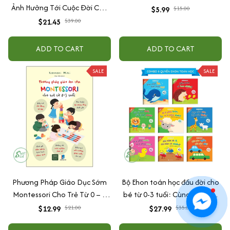
Ảnh Hưởng Tới Cuộc Đời Của
$5.99
$15.00
Con
$21.45
$39.00
ADD TO CART
ADD TO CART
SALE
SALE
Phương Pháp Giáo Dục Sớm
Bộ Ehon toán học đầu đời cho
Montessori Cho Trẻ Từ 0 – 3
bé từ 0-3 tuổi: Cùng con học
Tuổi
toán (song ngữ Việt Anh)
$12.99
$21.00
$27.99
$35.00