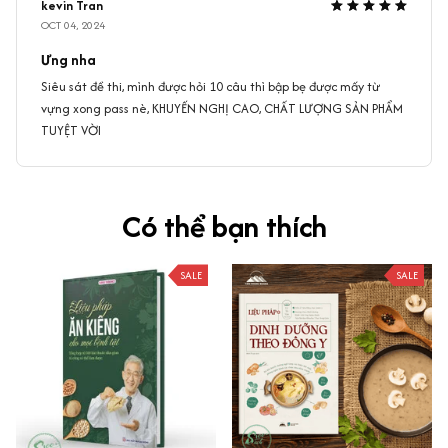
kevin Tran
OCT 04, 2024
Ưng nha
Siêu sát đề thi, mình được hỏi 10 câu thì bập bẹ được mấy từ
vựng xong pass nè, KHUYẾN NGHỊ CAO, CHẤT LƯỢNG SẢN PHẨM
TUYỆT VỜI
Có thể bạn thích
SALE
SALE