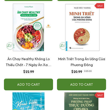
SALE
Ăn Chay Healthy Không Lo
Minh Triết Trong Ăn Uống Của
Thiếu Chất - 7 Ngày Ăn Xanh
Phương Đông
Nâng Cao Sức Khoẻ, Dồi Dào
$22.99
$20.99
$25.00
Năng Lượng
ADD TO CART
ADD TO CART
SALE