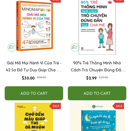
Giải Mã Mọi Hành Vi Của Trẻ -
90% Trẻ Thông Minh Nhờ
42 Sơ Đồ Tư Duy Giúp Cha Mẹ
Cách Trò Chuyện Đúng Đắn
Thấu Hiểu Tâm Lý Và Hành Vi
Của Cha Mẹ
$30.00
$38.00
$2.99
$15.00
Của Con
ADD TO CART
ADD TO CART
SALE
SALE