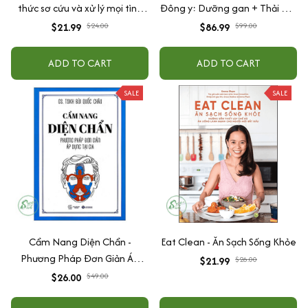
thức sơ cứu và xử lý mọi tình
Đông y: Dưỡng gan + Thải độc
huống
+ Tinh hoa đông y + Khí huyết
$21.99
$24.00
$86.99
$99.00
ADD TO CART
ADD TO CART
SALE
SALE
Cẩm Nang Diện Chẩn -
Eat Clean - Ăn Sạch Sống Khỏe
Phương Pháp Đơn Giản Áp
$21.99
$26.00
Dụng Tại Gia
$26.00
$49.00