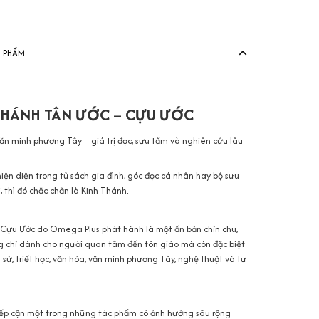
N PHẨM
THÁNH TÂN ƯỚC – CỰU ƯỚC
văn minh phương Tây – giá trị đọc, sưu tầm và nghiên cứu lâu
ện diện trong tủ sách gia đình, góc đọc cá nhân hay bộ sưu
, thì đó chắc chắn là Kinh Thánh.
 Cựu Ước do Omega Plus phát hành là một ấn bản chỉn chu,
ông chỉ dành cho người quan tâm đến tôn giáo mà còn đặc biệt
h sử, triết học, văn hóa, văn minh phương Tây, nghệ thuật và tư
tiếp cận một trong những tác phẩm có ảnh hưởng sâu rộng