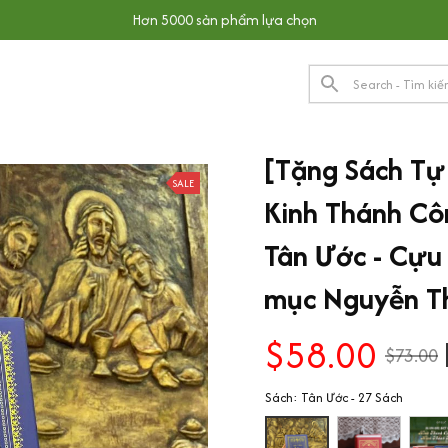
Hơn 5000 sản phẩm lựa chọn
[Tặng Sách Tự 
SALE
Kinh Thánh Côn
Tân Ước - Cựu 
mục Nguyễn T
$58.00
$73.00
Sách: Tân Ước - 27 Sách