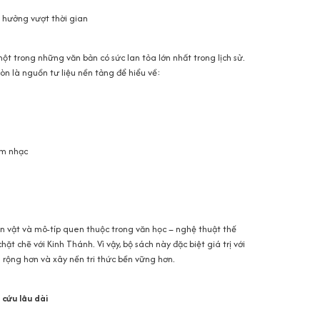
h hưởng vượt thời gian
t trong những văn bản có sức lan tỏa lớn nhất trong lịch sử.
còn là nguồn tư liệu nền tảng để hiểu về:
âm nhạc
hân vật và mô-típ quen thuộc trong văn học – nghệ thuật thế
hặt chẽ với Kinh Thánh. Vì vậy, bộ sách này đặc biệt giá trị với
 rộng hơn và xây nền tri thức bền vững hơn.
n cứu lâu dài