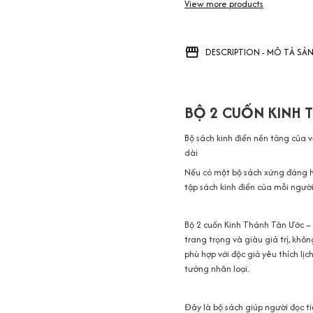
View more products
DESCRIPTION - MÔ TẢ SẢ
BỘ 2 CUỐN KINH 
Bộ sách kinh điển nền tảng của 
dài
Nếu có một bộ sách xứng đáng hi
tập sách kinh điển của mỗi người
Bộ 2 cuốn Kinh Thánh Tân Ước –
trang trọng và giàu giá trị, kh
phù hợp với độc giả yêu thích lịc
tưởng nhân loại.
Đây là bộ sách giúp người đọc 