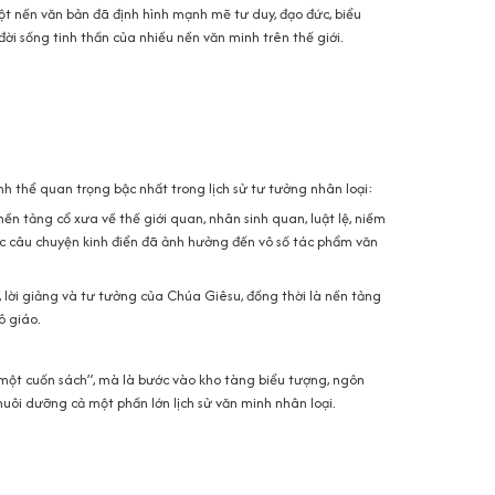
một nền văn bản đã định hình mạnh mẽ tư duy, đạo đức, biểu
ời sống tinh thần của nhiều nền văn minh trên thế giới.
nh thể quan trọng bậc nhất trong lịch sử tư tưởng nhân loại:
nền tảng cổ xưa về thế giới quan, nhân sinh quan, luật lệ, niềm
các câu chuyện kinh điển đã ảnh hưởng đến vô số tác phẩm văn
, lời giảng và tư tưởng của Chúa Giêsu, đồng thời là nền tảng
ô giáo.
 một cuốn sách”, mà là bước vào kho tàng biểu tượng, ngôn
nuôi dưỡng cả một phần lớn lịch sử văn minh nhân loại.