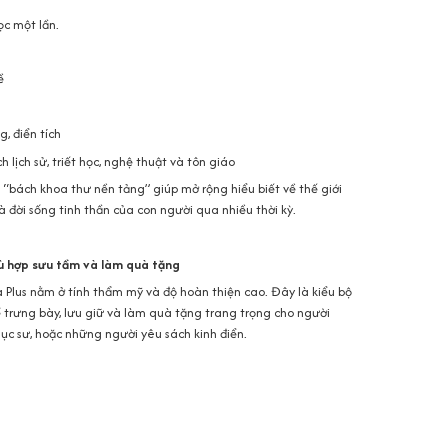
ọc một lần.
ề
, điển tích
h lịch sử, triết học, nghệ thuật và tôn giáo
t “bách khoa thư nền tảng” giúp mở rộng hiểu biết về thế giới
 và đời sống tinh thần của con người qua nhiều thời kỳ.
hù hợp sưu tầm và làm quà tặng
Plus nằm ở tính thẩm mỹ và độ hoàn thiện cao. Đây là kiểu bộ
 trưng bày, lưu giữ và làm quà tặng trang trọng cho người
 mục sư, hoặc những người yêu sách kinh điển.