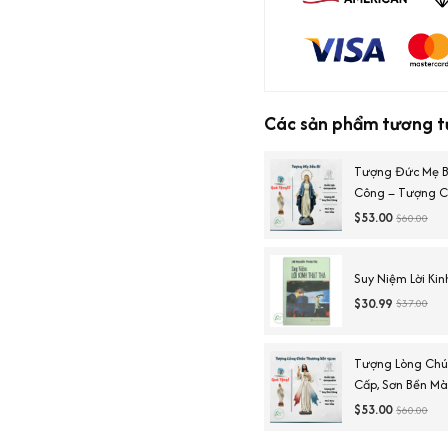
Các sản phẩm tương t
Tượng Đức Mẹ B
Công – Tượng C
$53.00
$60.00
Suy Niệm Lời Ki
$30.99
$37.00
Tượng Lòng Chú
Cấp, Sơn Bền Mà
$53.00
$60.00