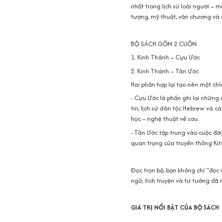
nhất trong lịch sử loài người – 
tượng, mỹ thuật, văn chương và đ
BỘ SÁCH GỒM 2 CUỐN
1. Kinh Thánh – Cựu Ước
2. Kinh Thánh – Tân Ước
Hai phần hợp lại tạo nên một chỉ
- Cựu Ước là phần ghi lại những 
tin, lịch sử dân tộc Hebrew và 
học – nghệ thuật về sau.
- Tân Ước tập trung vào cuộc đời
quan trọng của truyền thống Kit
Đọc trọn bộ, bạn không chỉ “đọc
ngữ, tích truyện và tư tưởng đã 
GIÁ TRỊ NỔI BẬT CỦA BỘ SÁCH