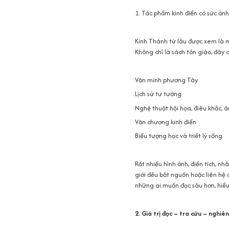
1. Tác phẩm kinh điển có sức ản
Kinh Thánh từ lâu được xem là mộ
Không chỉ là sách tôn giáo, đây 
Văn minh phương Tây
Lịch sử tư tưởng
Nghệ thuật hội họa, điêu khắc, 
Văn chương kinh điển
Biểu tượng học và triết lý sống
Rất nhiều hình ảnh, điển tích, n
giới đều bắt nguồn hoặc liên hệ c
những ai muốn đọc sâu hơn, hiểu
2. Giá trị đọc – tra cứu – nghiê