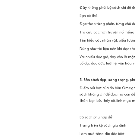
Đây không phải bộ sách chỉ để đ
Bạn có thể:
Đọc theo từng phần, từng chủ đ
Tra cứu các tích truyện nổi tiếng
Tìm hiểu các nhân vật, biểu tượng
Dùng như tài liệu nền khi đọc sác
Với nhiều độc giả, đây còn là mộ
cổ đại, đạo đức, luật lệ, văn hóa
3. Bản sách đẹp, sang trọng, p
Điểm nổi bật của ấn bản Omega 
sách không chỉ để đọc mà còn để
thân, bạn bè, thầy cô, linh mục,
Bộ sách phù hợp để:
Trưng trên kệ sách gia đình
Làm quà tặng dịp đặc biệt