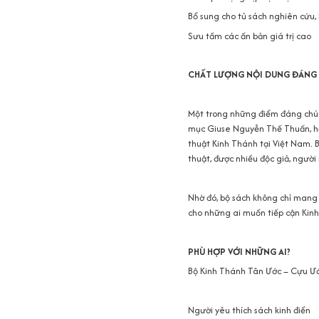
Bổ sung cho tủ sách nghiên cứu,
Sưu tầm các ấn bản giá trị cao
CHẤT LƯỢNG NỘI DUNG ĐÁNG 
Một trong những điểm đáng chú ý
mục Giuse Nguyễn Thế Thuấn, họ
thuật Kinh Thánh tại Việt Nam. B
thuật, được nhiều độc giả, ngườ
Nhờ đó, bộ sách không chỉ mang
cho những ai muốn tiếp cận Kinh
PHÙ HỢP VỚI NHỮNG AI?
Bộ Kinh Thánh Tân Ước – Cựu Ước
Người yêu thích sách kinh điển