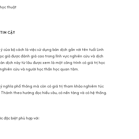
 học thuật
TIN CẬY
 của bộ sách là việc sử dụng bản dịch gắn với tên tuổi Linh
c giả được đánh giá cao trong lĩnh vực nghiên cứu và dịch
ản dịch này từ lâu được xem là một công trình có giá trị học
i nghiên cứu và người học thần học quan tâm.
 ý nghĩa phổ thông mà còn có giá trị tham khảo nghiêm túc
 Thánh theo hướng đọc hiểu sâu, có nền tảng và có hệ thống.
 đặc biệt phù hợp với: