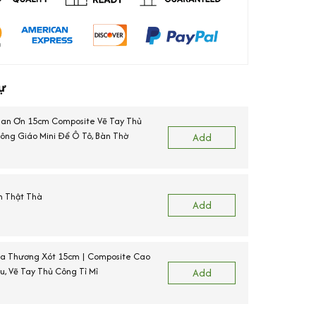
ự
an Ơn 15cm Composite Vẽ Tay Thủ
ông Giáo Mini Để Ô Tô, Bàn Thờ
Add
nh Thật Thà
Add
a Thương Xót 15cm | Composite Cao
u, Vẽ Tay Thủ Công Tỉ Mỉ
Add