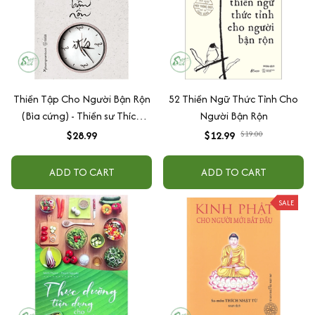
Thiền Tập Cho Người Bận Rộn
52 Thiền Ngữ Thức Tỉnh Cho
(Bìa cứng) - Thiền sư Thích
Người Bận Rộn
Nhất Hạnh
$28.99
$12.99
$19.00
ADD TO CART
ADD TO CART
SALE