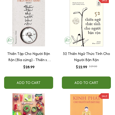
SALE
Thiền Tập Cho Người Bận
52 Thiền Ngữ Thức Tỉnh Cho
Rộn (Bìa cứng) - Thiền sư
Người Bận Rộn
Thích Nhất Hạnh
$28.99
$12.99
$19.00
ADD TO CART
ADD TO CART
SALE