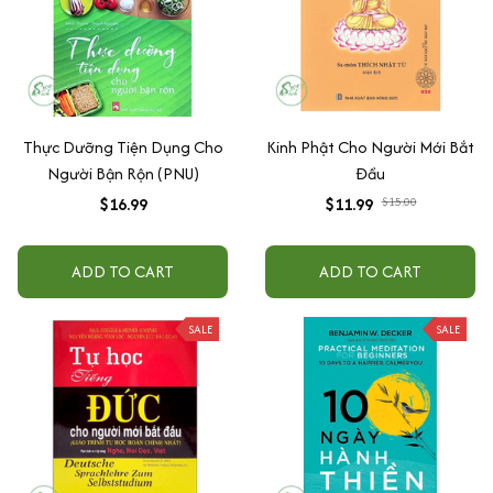
Thực Dưỡng Tiện Dụng Cho
Kinh Phật Cho Người Mới Bắt
Người Bận Rộn (PNU)
Đầu
$16.99
$11.99
$15.00
ADD TO CART
ADD TO CART
SALE
SALE