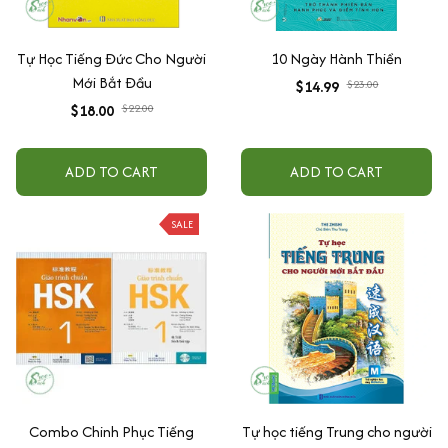
Tự Học Tiếng Đức Cho Người
10 Ngày Hành Thiền
Mới Bắt Đầu
$14.99
$23.00
$18.00
$22.00
ADD TO CART
ADD TO CART
SALE
Combo Chinh Phục Tiếng
Tự học tiếng Trung cho người