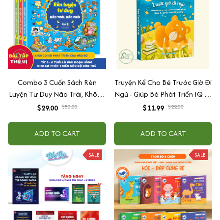
Combo 3 Cuốn Sách Rèn
Truyện Kể Cho Bé Trước Giờ Đi
Luyện Tư Duy Não Trái, Không
Ngủ - Giúp Bé Phát Triển IQ Và
Não Phải - Đánh Thức Tiềm
EQ
$29.00
$50.00
$11.99
$22.00
Năng Trí Tuệ Cho Bé (3-6 Tuổi)
ADD TO CART
ADD TO CART
SALE
SALE