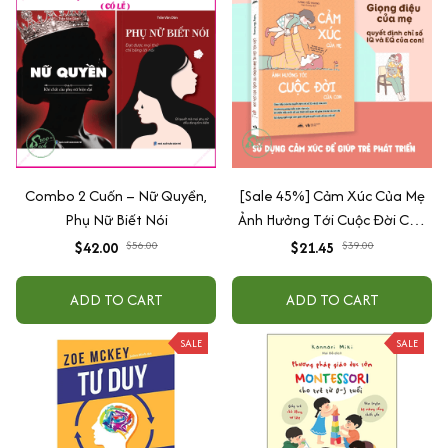
Combo 2 Cuốn – Nữ Quyền,
[Sale 45%] Cảm Xúc Của Mẹ
Phụ Nữ Biết Nói
Ảnh Hưởng Tới Cuộc Đời Của
Con
$42.00
$56.00
$21.45
$39.00
ADD TO CART
ADD TO CART
SALE
SALE