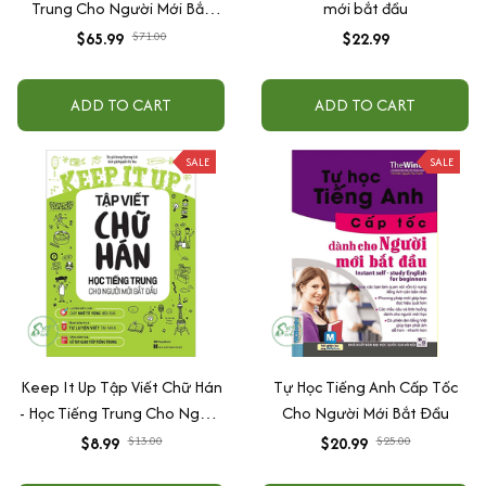
Trung Cho Người Mới Bắt
mới bắt đầu
Đầu - Combo Sách Giáo Trình
$65.99
$71.00
$22.99
Chuẩn HSK 1 - Sách Bài Học
Và Bài Tập (Bộ 2 Cuốn) + Tự
ADD TO CART
ADD TO CART
học phát âm Tiếng Trung cho
người mới bắt đầu
SALE
SALE
Keep It Up Tập Viết Chữ Hán
Tự Học Tiếng Anh Cấp Tốc
- Học Tiếng Trung Cho Người
Cho Người Mới Bắt Đầu
Mới Bắt Đầu
$8.99
$13.00
$20.99
$25.00