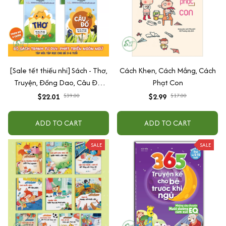
[Sale tết thiếu nhi] Sách - Thơ,
Cách Khen, Cách Mắng, Cách
Truyện, Đồng Dao, Câu Đố,
Phạt Con
Tập Nói Tập Đọc Cho Bé 0-6
$22.01
$39.00
$2.99
$17.00
Tuổi - Combo 4 Quyển
ADD TO CART
ADD TO CART
SALE
SALE