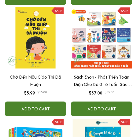
SALE
SALE
Chờ Đến Mẫu Giáo Thì Đã
Sách Ehon - Phát Triển Toàn
Muộn
Diện Cho Bé 0 - 6 Tuổi - Sách
Song Ngữ Việt - Anh
$5.99
$15.00
$37.00
$55.00
ADD TO CART
ADD TO CART
SALE
SALE