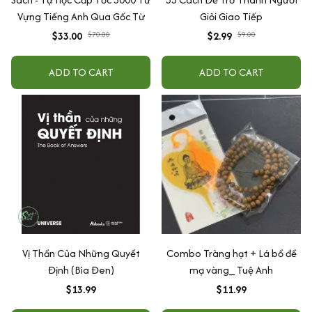
Vựng Tiếng Anh Qua Gốc Từ
Giỏi Giao Tiếp
$33.00
$70.00
$2.99
$9.00
ADD TO CART
ADD TO CART
Vị Thần Của Những Quyết
Combo Tràng hạt + Lá bồ đề
Định (Bìa Đen)
mạ vàng_ Tuệ Anh
$13.99
$11.99