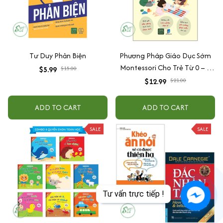
Tư Duy Phản Biện
Phương Pháp Giáo Dục Sớm
Montessori Cho Trẻ Từ 0 – 3
$5.99
$15.00
Tuổi
$12.99
$21.00
ADD TO CART
ADD TO CART
SALE
SALE