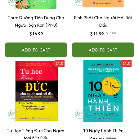
Thực Dưỡng Tiện Dụng Cho
Kinh Phật Cho Người Mới Bắt
Người Bận Rộn (PNU)
Đầu
$16.99
$11.99
$15.00
ADD TO CART
ADD TO CART
SALE
SALE
Tự Học Tiếng Đức Cho Người
10 Ngày Hành Thiền
Mới Bắt Đầu
$23.00