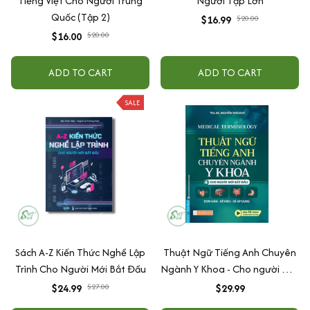
Tiếng Việt Cho Người Trung
Người Tập Lớn
Quốc (Tập 2)
$16.99
$20.00
$16.00
$20.00
ADD TO CART
ADD TO CART
SALE
Sách A-Z Kiến Thức Nghề Lập
Thuật Ngữ Tiếng Anh Chuyên
Trình Cho Người Mới Bắt Đầu
Ngành Y Khoa - Cho người mới
bắt đầu (Medical
$24.99
$27.00
$29.99
Terminology)