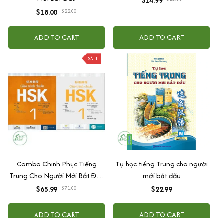
$14.99
$18.00
$22.00
ADD TO CART
ADD TO CART
SALE
Combo Chinh Phục Tiếng
Tự học tiếng Trung cho người
Trung Cho Người Mới Bắt Đầu
mới bắt đầu
- Combo Sách Giáo Trình
$65.99
$71.00
$22.99
Chuẩn HSK 1 - Sách Bài Học Và
Bài Tập (Bộ 2 Cuốn) + Tự học
ADD TO CART
ADD TO CART