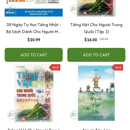
28 Ngày Tự Học Tiếng Nhật -
Tiếng Việt Cho Người Trung
Bộ Sách Dành Cho Người Mới
Quốc (Tập 1)
Bắt Đầu
$20.99
$16.00
$20.00
ADD TO CART
ADD TO CART
SALE
SALE