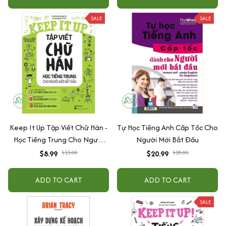
phát âm Tiếng Trung cho
người mới bắt đầu
SALE
SALE
Keep It Up Tập Viết Chữ Hán -
Tự Học Tiếng Anh Cấp Tốc Cho
Học Tiếng Trung Cho Người
Người Mới Bắt Đầu
Mới Bắt Đầu
$8.99
$13.00
$20.99
$25.00
ADD TO CART
ADD TO CART
SALE