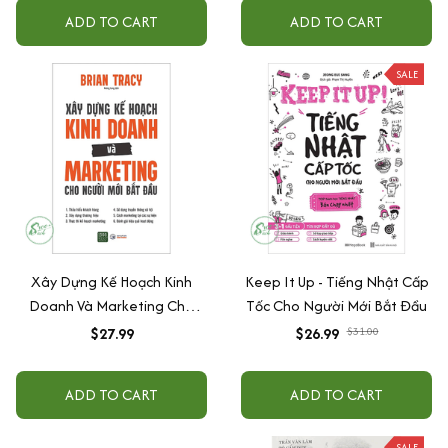
ADD TO CART
ADD TO CART
SALE
Xây Dựng Kế Hoạch Kinh
Keep It Up - Tiếng Nhật Cấp
Doanh Và Marketing Cho
Tốc Cho Người Mới Bắt Đầu
Người Mới Bắt Đầu
$27.99
$26.99
$31.00
ADD TO CART
ADD TO CART
SALE