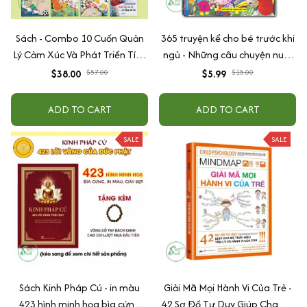
Sách - Combo 10 Cuốn Quản
365 truyện kể cho bé trước khi
Lý Cảm Xúc Và Phát Triển Tính
ngủ - Những câu chuyện nuôi
Cách Cho Bé Từ 2 - 6 Tuổi
dưỡng cảm xúc EQ (2-12 tuổi)
$38.00
$57.00
$5.99
$15.00
ADD TO CART
ADD TO CART
SALE
SALE
Sách Kinh Pháp Cú - in màu
Giải Mã Mọi Hành Vi Của Trẻ -
423 hình minh họa bìa cứng
42 Sơ Đồ Tư Duy Giúp Cha Mẹ