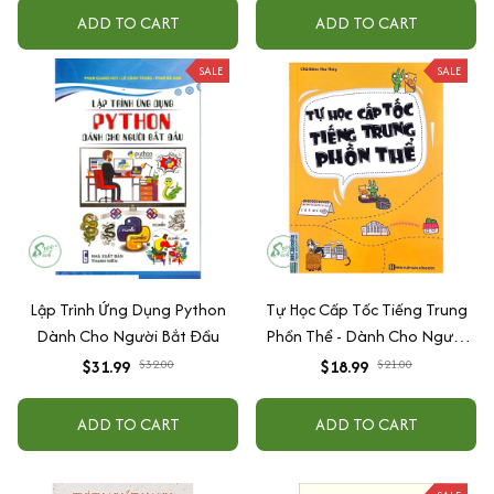
ADD TO CART
ADD TO CART
SALE
SALE
Lập Trình Ứng Dụng Python
Tự Học Cấp Tốc Tiếng Trung
Dành Cho Người Bắt Đầu
Phồn Thể - Dành Cho Người
Mới Bắt Đầu
$31.99
$32.00
$18.99
$21.00
ADD TO CART
ADD TO CART