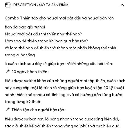
DESCRIPTION - MÔ TẢ SẢN PHẨM
Combo Thiền tập cho người mới bắt đầu và người bận rộn
Bạn đã bao giờ tự hỏi
Người mới bắt đầu thì thiền như thế nào?
Làm sao để thiền trong khi bạn quá bận rộn?
Và làm thế nào để thiền trở thành một phần không thể thiếu
trong cuộc sống
3 cuốn sách sau đây sẽ giúp bạn trả lời những câu hỏi trên:
📌
10 ngày hành thiền:
Hiểu được sự khó khăn của những người mới tập thiền, cuốn sách
này cung cấp một lộ trình rõ ràng giúp bạn luyện tập 10 kỹ thuật
hành thiền khác nhau có tính logic và có hướng dẫn từng bước
trong từng kỹ thuật
📌
Thiền tập cho người bận rộn:
Hiểu được sự bận rộn, lối sống nhanh trong cuộc sống hiện đại,
tác giả thiết kế bài thiền trong vòng vài phút và cực hiệu quả.