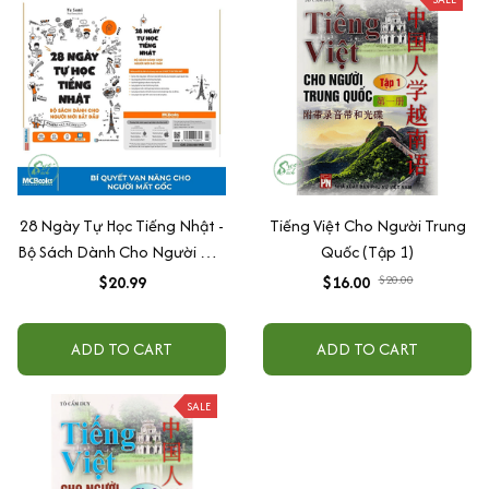
28 Ngày Tự Học Tiếng Nhật -
Tiếng Việt Cho Người Trung
Bộ Sách Dành Cho Người Mới
Quốc (Tập 1)
Bắt Đầu
$20.99
$16.00
$20.00
ADD TO CART
ADD TO CART
SALE