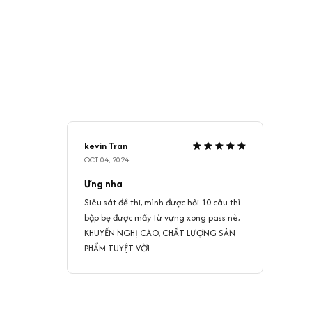
kevin Tran
OCT 04, 2024
Ưng nha
Siêu sát đề thi, mình được hỏi 10 câu thì
bập bẹ được mấy từ vựng xong pass nè,
KHUYẾN NGHỊ CAO, CHẤT LƯỢNG SẢN
PHẨM TUYỆT VỜI