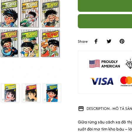
Share
DESCRIPTION - MÔ TẢ SẢ
Giữa rừng sâu cách xa đô th
suốt đời mơ tìm kho báu – lớ