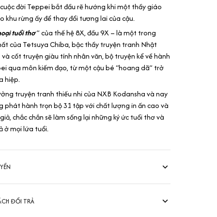
cuộc đời Teppei bắt đầu rẽ hướng khi một thầy giáo
 khu rừng ấy để thay đổi tương lai của cậu.
oại tuổi thơ
” của thế hệ 8X, đầu 9X – là một trong
ất của Tetsuya Chiba, bậc thầy truyện tranh Nhật
 và cốt truyện giàu tính nhân văn, bộ truyện kể về hành
pei qua môn kiếm đạo, từ một cậu bé “hoang dã” trở
a hiệp.
ưởng truyện tranh thiếu nhi của NXB Kodansha và nay
phát hành trọn bộ 31 tập với chất lượng in ấn cao và
giả, chắc chắn sẽ làm sống lại những ký ức tuổi thơ và
 ở mọi lứa tuổi.
UYỂN
ÁCH ĐỔI TRẢ