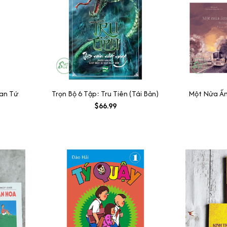
uan Tứ
Trọn Bộ 6 Tập: Tru Tiên (Tái Bản)
Một Nửa Ấm
$66.99