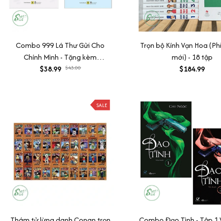
Combo 999 Lá Thư Gửi Cho
Trọn bộ Kính Vạn Hoa (Ph
Chính Mình - Tặng kèm
mới) - 18 tập
bookmark (Trọn bộ 2 tập)
$38.99
$43.00
$184.99
SALE
Thám tử lừng danh Conan trọn
Combo Đạo Tình - Tập 1 