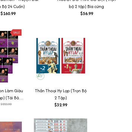
n Bộ 24 Cuốn)
bộ 2 tập) Bìa cứng
$160.99
$56.99
SALE
n Làm Giàu
Thần Thoại Hy Lạp (Trọn Bộ
ập) (Tái Bản
2 Tập)
2)
$221.00
$32.99