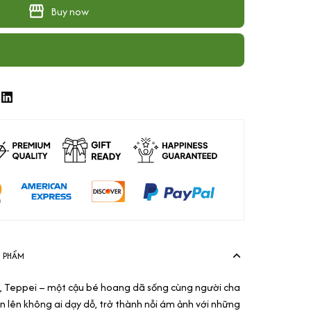
Buy now
N PHẨM
ị, Teppei – một cậu bé hoang dã sống cùng người cha
n lên không ai dạy dỗ, trở thành nỗi ám ảnh với những