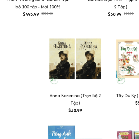
bộ 100 tập - Mới 100%
2 Tập)
$495.99
$500.00
$50.99
$60.00
Anna Karenina (Trọn Bộ 2
Tây Du Ký (
Tập)
$
$50.99