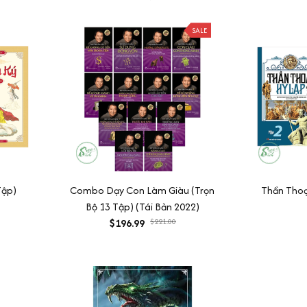
SALE
Tập)
Combo Dạy Con Làm Giàu (Trọn
Thần Thoạ
Bộ 13 Tập) (Tái Bản 2022)
$196.99
$221.00