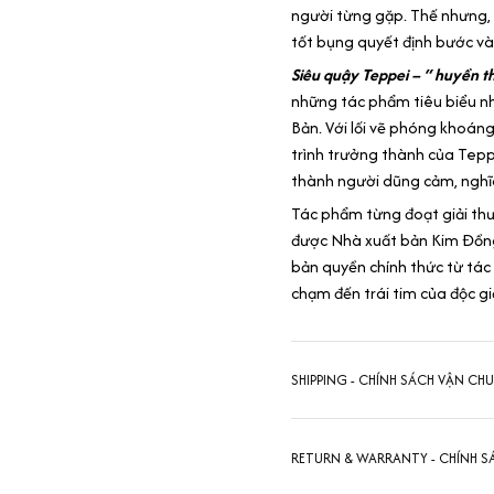
người từng gặp. Thế nhưng, 
tốt bụng quyết định bước vào
Siêu quậy Teppei – “ huyền th
những tác phẩm tiêu biểu nh
Bản. Với lối vẽ phóng khoáng
trình trưởng thành của Tep
thành người dũng cảm, nghĩ
Tác phẩm từng đoạt giải th
được Nhà xuất bản Kim Đồng 
bản quyền chính thức từ tác 
chạm đến trái tim của độc giả
SHIPPING - CHÍNH SÁCH VẬN CH
RETURN & WARRANTY - CHÍNH S