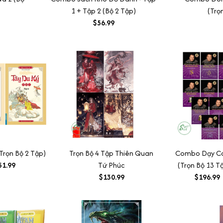
1 + Tập 2 (Bộ 2 Tập)
(Trọ
$56.99
Trọn Bộ 2 Tập)
Trọn Bộ 4 Tập Thiên Quan
Combo Dạy Co
51.99
Tứ Phúc
(Trọn Bộ 13 T
$130.99
$196.99
202