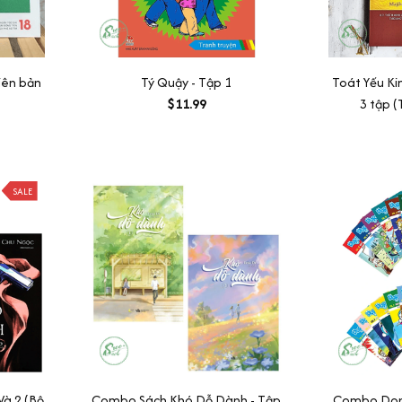
iên bản
Tý Quậy - Tập 1
Toát Yếu Ki
$11.99
3 tập (
SALE
Và 2 (Bộ
Combo Sách Khó Dỗ Dành - Tập
Combo Dora