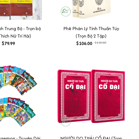
nh Trung Bộ - Trọn bộ
Phê Phán Lý Tính Thuần Túy
Thích Nữ Trí Hải)
(Trọn Bộ 2 Tập)
$79.99
$106.00
$110.00
emon - Truyện Dài
NGƯỜI DO THÁI CỔ ĐẠI (Trọn