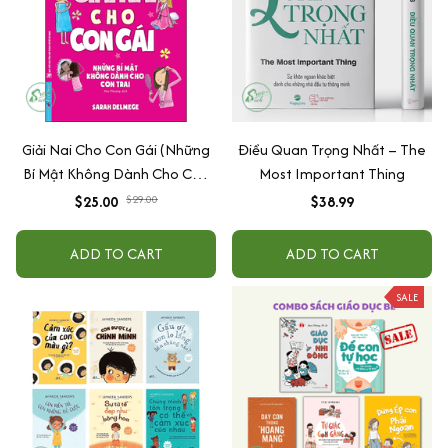
Giải Nai Cho Con Gái (Những
Điều Quan Trọng Nhất – The
Bí Mật Không Dành Cho Con
Most Important Thing
Trai)
$25.00
$29.00
$38.99
ADD TO CART
ADD TO CART
SALE