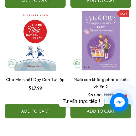
ADD TO CART
ADD TO CART
SALE
Cha Mẹ Nhật Dạy Con Tự Lập
Nuôi con không phải là cuộc
chiến 2
$17.99
$21.00
$25.00
ADD TO CART
ADD TO CART
SALE
SALE