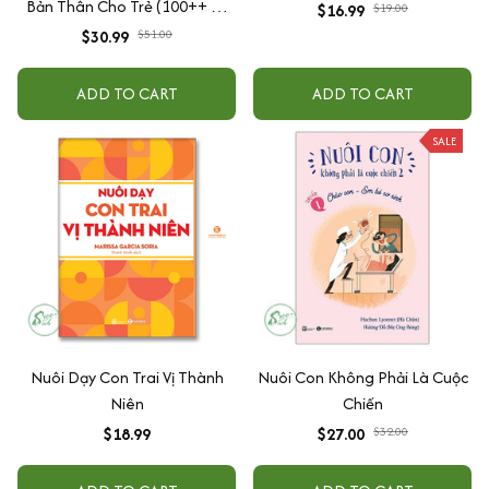
Bản Thân Cho Trẻ (100++ Kỹ
$16.99
$19.00
Năng Tự Bảo Vệ Bản Thân Cho
$30.99
$51.00
Trẻ - Ứng Phó Với Nguy Hiểm +
Ứng phó với Thiên tai)
ADD TO CART
ADD TO CART
SALE
Nuôi Dạy Con Trai Vị Thành
Nuôi Con Không Phải Là Cuộc
Niên
Chiến
$18.99
$27.00
$32.00