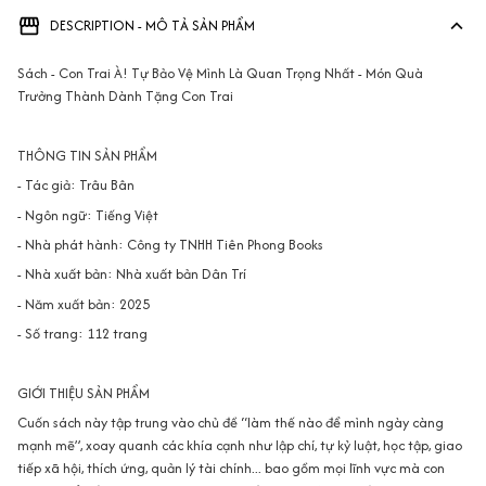
DESCRIPTION - MÔ TẢ SẢN PHẨM
Sách - Con Trai À! Tự Bảo Vệ Mình Là Quan Trọng Nhất - Món Quà
Trưởng Thành Dành Tặng Con Trai
THÔNG TIN SẢN PHẨM
- Tác giả: Trâu Bân
- Ngôn ngữ: Tiếng Việt
- Nhà phát hành: Công ty TNHH Tiên Phong Books
- Nhà xuất bản: Nhà xuất bản Dân Trí
- Năm xuất bản: 2025
- Số trang: 112 trang
GIỚI THIỆU SẢN PHẨM
Cuốn sách này tập trung vào chủ đề “làm thế nào để mình ngày càng
mạnh mẽ”, xoay quanh các khía cạnh như lập chí, tự kỷ luật, học tập, giao
tiếp xã hội, thích ứng, quản lý tài chính... bao gồm mọi lĩnh vực mà con