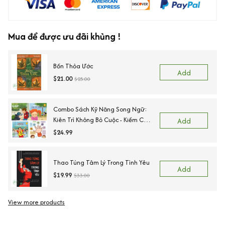
Mua để được ưu đãi khủng !
Bốn Thỏa Ước
Add
$21.00
$25.00
Combo Sách Kỹ Năng Song Ngữ:
Kiên Trì Không Bỏ Cuộc - Kiềm Chế
Add
Cơn Tức Giận - Ngõ Lời Khi Cần
$24.99
Giúp - Sẵn Sàng Để Đến Trường.
Thao Túng Tâm Lý Trong Tình Yêu
Add
$19.99
$33.00
View more products