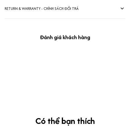
RETURN & WARRANTY - CHÍNH SÁCH ĐỔI TRẢ
Đánh giá khách hàng
kevin Tran
OCT 04, 2024
Ưng nha
Siêu sát đề thi, mình được hỏi 10 câu thì bập bẹ được mấy từ
vựng xong pass nè, KHUYẾN NGHỊ CAO, CHẤT LƯỢNG SẢN PHẨM
TUYỆT VỜI
Có thể bạn thích