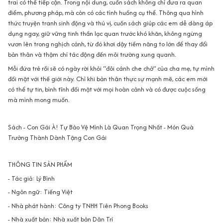
trai có thể tiếp cận. Trong nội dung, cuốn sách không chỉ đưa ra quan
điểm, phương pháp, mà còn có các tình huống cụ thể. Thông qua hình
thức truyện tranh sinh động và thú vị, cuốn sách giúp các em dễ dàng áp
dụng ngay, giữ vững tinh thần lạc quan trước khó khăn, không ngừng
vươn lên trong nghịch cảnh, từ đó khơi dậy tiềm năng to lớn để thay đổi
bản thân và thậm chí tác động đến môi trường xung quanh.
Mỗi đứa trẻ rồi sẽ có ngày rời khỏi “đôi cánh che chở” của cha mẹ, tự mình
đối mặt với thế giới này. Chỉ khi bản thân thực sự mạnh mẽ, các em mới
có thể tự tin, bình tĩnh đối mặt với mọi hoàn cảnh và có được cuộc sống
mà mình mong muốn.
Sách - Con Gái À! Tự Bảo Vệ Mình Là Quan Trọng Nhất - Món Quà
Trưởng Thành Dành Tặng Con Gái
THÔNG TIN SẢN PHẨM
- Tác giả: Lý Bình
- Ngôn ngữ: Tiếng Việt
- Nhà phát hành: Công ty TNHH Tiên Phong Books
- Nhà xuất bản: Nhà xuất bản Dân Trí