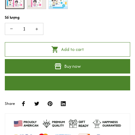
Số lượng
Add to cart
Buy now
Share