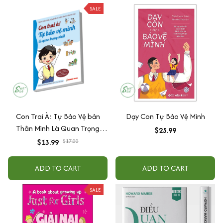
SALE
Con Trai À: Tự Bảo Vệ bản
Dạy Con Tự Bảo Vệ Mình
Thân Mình Là Quan Trọng
$25.99
Nhất
$13.99
$17.00
ADD TO CART
ADD TO CART
SALE