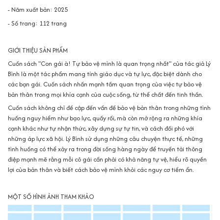
- Năm xuất bản: 2025
- Số trang: 112 trang
GIỚI THIỆU SẢN PHẨM
Cuốn sách "Con gái à! Tự bảo vệ mình là quan trọng nhất" của tác giả Lý
Bình là một tác phẩm mang tính giáo dục và tự lực, đặc biệt dành cho
các bạn gái. Cuốn sách nhấn mạnh tầm quan trọng của việc tự bảo vệ
bản thân trong mọi khía cạnh của cuộc sống, từ thể chất đến tinh thần.
Cuốn sách không chỉ đề cập đến vấn đề bảo vệ bản thân trong những tình
huống nguy hiểm như bạo lực, quấy rối, mà còn mở rộng ra những khía
cạnh khác như tự nhận thức, xây dựng sự tự tin, và cách đối phó với
những áp lực xã hội. Lý Bình sử dụng những câu chuyện thực tế, những
tình huống có thể xảy ra trong đời sống hàng ngày để truyền tải thông
điệp mạnh mẽ rằng mỗi cô gái cần phải có khả năng tự vệ, hiểu rõ quyền
lợi của bản thân và biết cách bảo vệ mình khỏi các nguy cơ tiềm ẩn.
MỘT SỐ HÌNH ẢNH THAM KHẢO