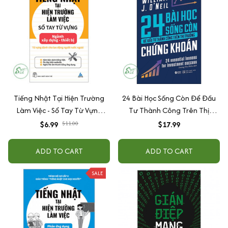
Tiếng Nhật Tại Hiện Trường
24 Bài Học Sống Còn Để Đầu
Làm Việc - Sổ Tay Từ Vựng
Tư Thành Công Trên Thị
Ngành Xây Dựng - Thiết Bị
Trường Chứng Khoán
$6.99
$11.00
$17.99
ADD TO CART
ADD TO CART
SALE