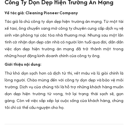
Công Ty Dọn Dẹp Hiện Trường Án Mạng
Về tác giả: Cleaning Pioneer Company
Tác giả là chủ công ty dọn dẹp hiện trường án mạng. Từ một tài
xế taxi, ông chuyển sang mở công ty chuyên cung cấp dịch vụ vệ
sinh văn phòng tại các tòa nhà thương mại. Nhưng sau một lần
tình cờ nhận dọn dẹp căn nhà có người lớn tuổi qua đời, dần dần
việc dọn dẹp hiện trường án mạng đã trở thành một trong
những hoạt động kinh doanh chính của công ty ông.
Giới thiệu nội dung:
Thứ khó dọn sạch hơn cả dịch tử thi, vết máu và lũ giòi chính là
lòng người. Chào mừng đến với công ty dọn dẹp và bảo vệ môi
trường. Dịch vụ của chúng tôi là hỗ trợ những khách hàng muốn
dọn dẹp hiện trường tử vong, trở lại trạng thái sạch sẽ, gọn
gàng. Còn về việc sắp xếp lại cuộc sống của khách hàng, chúng
tôi chỉ có thể cầu nguyện cho họ.