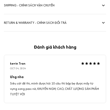
SHIPPING - CHÍNH SÁCH VẬN CHUYỂN
RETURN & WARRANTY - CHÍNH SÁCH ĐỔI TRẢ
Đánh giá khách hàng
kevin Tran
OCT 04, 2024
Ưng nha
Siêu sát đề thi, mình được hỏi 10 câu thì bập bẹ được mấy từ
vựng xong pass nè, KHUYẾN NGHỊ CAO, CHẤT LƯỢNG SẢN PHẨM
TUYỆT VỜI