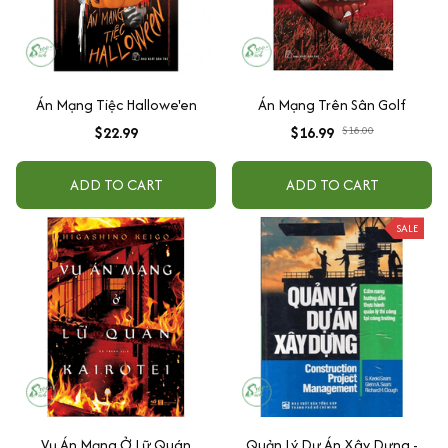
Án Mạng Tiệc Hallowe'en
Án Mạng Trên Sân Golf
$22.99
$16.99
$18.00
ADD TO CART
ADD TO CART
SALE
Vụ Án Mạng Ở Lữ Quán
Quản Lý Dự Án Xây Dựng -