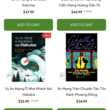
Kairotei
Cẩm Nang Hướng Dẫn Thực
Hành Quản Lý Thi Công Tại
$17.99
$40.99
$41.00
Công Trường
ADD TO CART
ADD TO CART
SALE
Vụ Án Mạng Ở Nhà Khách Núi
Án Mạng Trên Chuyến Tàu Tốc
Hakuba
Hành Phương Đông
$23.99
$26.00
$18.99