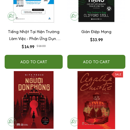
Tiếng Nhật Tại Hiện Trường
Gián Điệp Mạng
Làm Việc - Phần Ứng Dụng
$33.99
(Tiếng Nhật Cho Mọi Người -
$14.99
$18.00
Sơ Cấp 2)
ADD TO CART
ADD TO CART
SALE