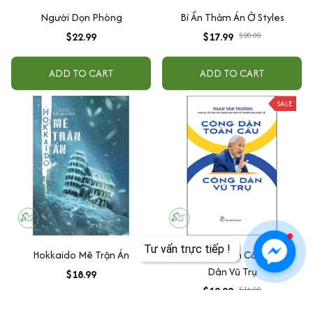
Người Dọn Phòng
Bí Ẩn Thảm Án Ở Styles
$22.99
$17.99
$20.00
ADD TO CART
ADD TO CART
SALE
Tư vấn trực tiếp !
Hokkaido Mê Trận Án
Công Dân Toàn Cầu - Công
Dân Vũ Trụ
$18.99
$12.99
$16.00