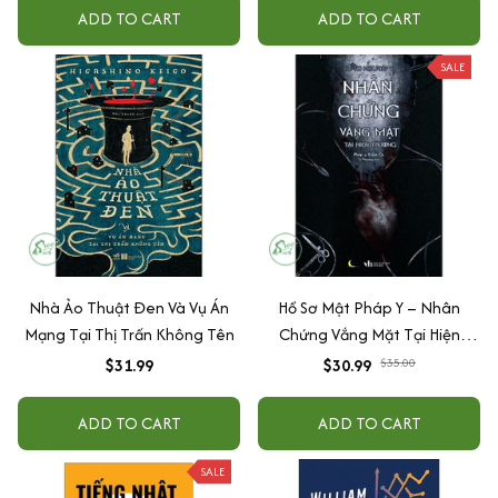
ADD TO CART
ADD TO CART
SALE
Nhà Ảo Thuật Đen Và Vụ Án
Hồ Sơ Mật Pháp Y – Nhân
Mạng Tại Thị Trấn Không Tên
Chứng Vắng Mặt Tại Hiện
Trường
$31.99
$30.99
$35.00
ADD TO CART
ADD TO CART
SALE