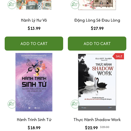
Hành Lý Hư Vô
Động Lòng Sẽ Đau Lòng
$13.99
$27.99
ADD TO CART
ADD TO CART
SALE
Hành Trình Sinh Tử
Thực Hành Shadow Work
$18.99
$22.99
$25.00