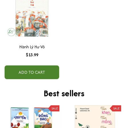
Hành Lý Hư Vô
$13.99
ADD TO CART
Best sellers
SALE
SALE