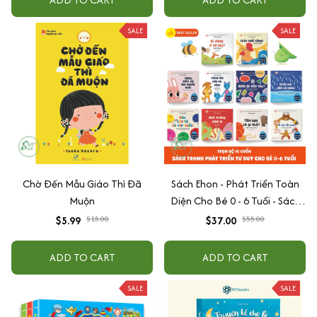
SALE
SALE
Chờ Đến Mẫu Giáo Thì Đã
Sách Ehon - Phát Triển Toàn
Muộn
Diện Cho Bé 0 - 6 Tuổi - Sách
Song Ngữ Việt - Anh
$5.99
$15.00
$37.00
$55.00
ADD TO CART
ADD TO CART
SALE
SALE