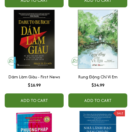
ADD TO CART
ADD TO CART
Dám Làm Giàu - First News
Rung Động Chỉ Vì Em
$16.99
$34.99
ADD TO CART
ADD TO CART
SALE