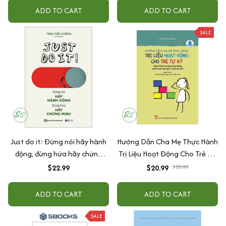
ADD TO CART
ADD TO CART
SALE
Just do it: Đừng nói hãy hành
Hướng Dẫn Cha Mẹ Thực Hành
động, đừng hứa hãy chứng
Trị Liệu Hoạt Động Cho Trẻ Tự
minh
Kỷ
$22.99
$20.99
$23.00
ADD TO CART
ADD TO CART
SALE