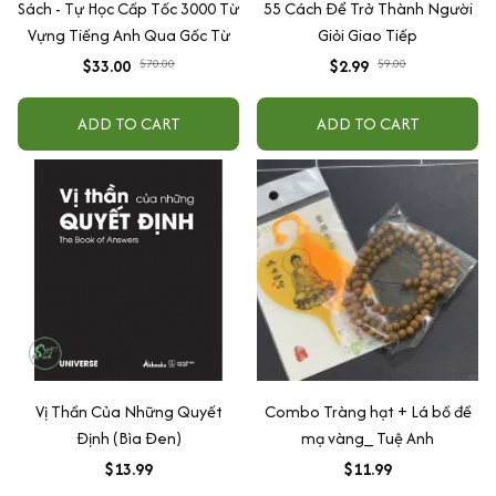
Sách - Tự Học Cấp Tốc 3000 Từ
55 Cách Để Trở Thành Người
Vựng Tiếng Anh Qua Gốc Từ
Giỏi Giao Tiếp
$33.00
$70.00
$2.99
$9.00
ADD TO CART
ADD TO CART
Vị Thần Của Những Quyết
Combo Tràng hạt + Lá bồ đề
Định (Bìa Đen)
mạ vàng_ Tuệ Anh
$13.99
$11.99