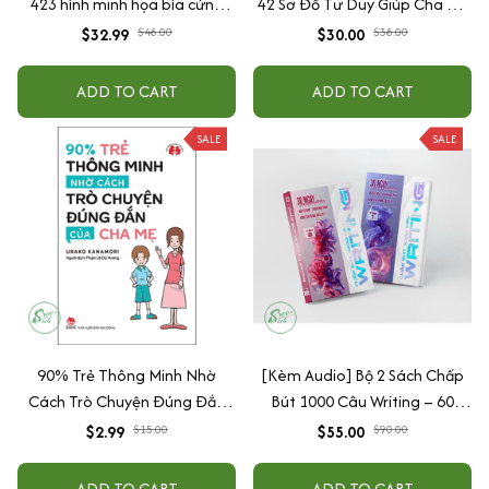
423 hình minh họa bìa cứng
42 Sơ Đồ Tư Duy Giúp Cha Mẹ
cao cấp + tặng kèm vòng tay
Thấu Hiểu Tâm Lý Và Hành Vi
$32.99
$48.00
$30.00
$38.00
Của Con
ADD TO CART
ADD TO CART
SALE
SALE
90% Trẻ Thông Minh Nhờ
[Kèm Audio] Bộ 2 Sách Chấp
Cách Trò Chuyện Đúng Đắn
Bút 1000 Câu Writing – 60
Của Cha Mẹ
Ngày Gieo Trồng Tư Duy
$2.99
$15.00
$55.00
$90.00
Writing- Cải Thiện Kỹ Năng Viết
ADD TO CART
ADD TO CART