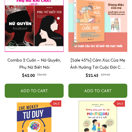
Combo 2 Cuốn – Nữ Quyền,
[Sale 45%] Cảm Xúc Của Mẹ
Phụ Nữ Biết Nói
Ảnh Hưởng Tới Cuộc Đời Của
Con
$42.00
$56.00
$21.45
$39.00
ADD TO CART
ADD TO CART
SALE
SALE