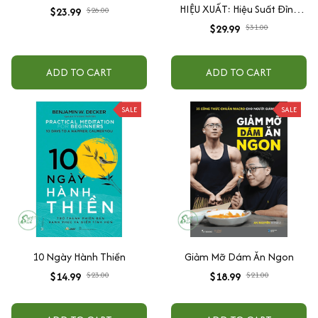
HIỆU XUẤT: Hiệu Suất Đỉnh
$23.99
$26.00
Cao, Dopamine Detox, Hành
$29.99
$31.00
Động Ngay, Tập Trung Sâu -
Ymate
ADD TO CART
ADD TO CART
SALE
SALE
10 Ngày Hành Thiền
Giảm Mỡ Dám Ăn Ngon
$14.99
$23.00
$18.99
$21.00