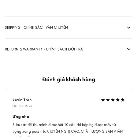
SHIPPING - CHÍNH SÁCH VẬN CHUYỂN
RETURN & WARRANTY - CHÍNH SÁCH ĐỔI TRẢ
Đánh giá khách hàng
kevin Tran
OCT 04, 2024
Ưng nha
Siêu sát đề thi, mình được hỏi 10 câu thì bập bẹ được mấy từ
vựng xong pass nè, KHUYẾN NGHỊ CAO, CHẤT LƯỢNG SẢN PHẨM