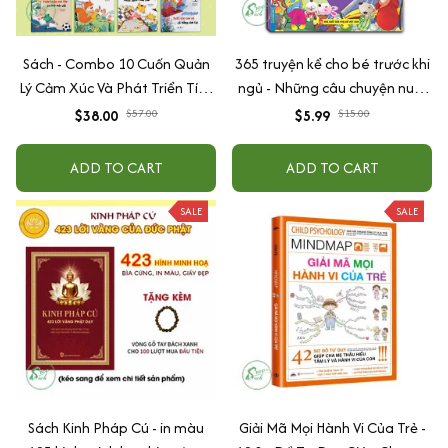
Sách - Combo 10 Cuốn Quản
365 truyện kể cho bé trước khi
Lý Cảm Xúc Và Phát Triển Tính
ngủ - Những câu chuyện nuôi
Cách Cho Bé Từ 2 - 6 Tuổi
dưỡng cảm xúc EQ (2-12 tuổi)
$38.00
$57.00
$5.99
$15.00
ADD TO CART
ADD TO CART
SALE
SALE
Sách Kinh Pháp Cú - in màu
Giải Mã Mọi Hành Vi Của Trẻ -