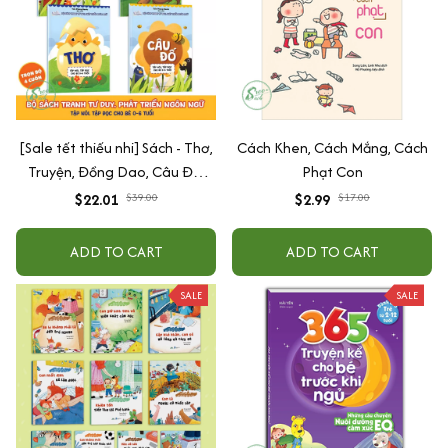
[Sale tết thiếu nhi] Sách - Thơ,
Cách Khen, Cách Mắng, Cách
Truyện, Đồng Dao, Câu Đố,
Phạt Con
Tập Nói Tập Đọc Cho Bé 0-6
$22.01
$39.00
$2.99
$17.00
Tuổi - Combo 4 Quyển
ADD TO CART
ADD TO CART
SALE
SALE