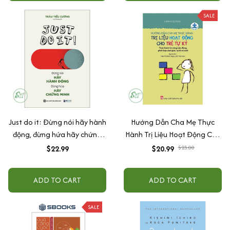
SALE
Just do it: Đừng nói hãy hành
Hướng Dẫn Cha Mẹ Thực
động, đừng hứa hãy chứng
Hành Trị Liệu Hoạt Động Cho
minh
Trẻ Tự Kỷ
$22.99
$20.99
$23.00
ADD TO CART
ADD TO CART
SALE