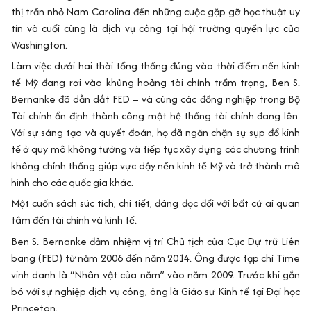
thị trấn nhỏ Nam Carolina đến những cuộc gặp gỡ học thuật uy
tín và cuối cùng là dịch vụ công tại hội trường quyền lực của
Washington.
Làm việc dưới hai thời tổng thống đúng vào thời điểm nền kinh
tế Mỹ đang rơi vào khủng hoảng tài chính trầm trọng, Ben S.
Bernanke đã dẫn dắt FED – và cùng các đồng nghiệp trong Bộ
Tài chính ổn định thành công một hệ thống tài chính đang lên.
Với sự sáng tạo và quyết đoán, họ đã ngăn chặn sự sụp đổ kinh
tế ở quy mô không tưởng và tiếp tục xây dựng các chương trình
không chính thống giúp vực dậy nền kinh tế Mỹ và trở thành mô
hình cho các quốc gia khác.
Một cuốn sách súc tích, chi tiết, đáng đọc đối với bất cứ ai quan
tâm đến tài chính và kinh tế.
Ben S. Bernanke đảm nhiệm vị trí Chủ tịch của Cục Dự trữ Liên
bang (FED) từ năm 2006 đến năm 2014. Ông được tạp chí Time
vinh danh là “Nhân vật của năm” vào năm 2009. Trước khi gắn
bó với sự nghiệp dịch vụ công, ông là Giáo sư Kinh tế tại Đại học
Princeton.