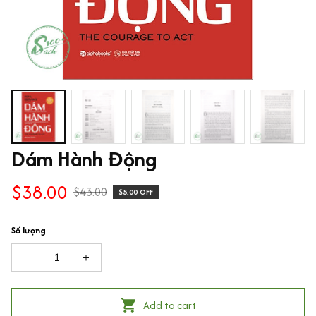
Dám Hành Động
$38.00
$43.00
$5.00 OFF
Số lượng
Add to cart