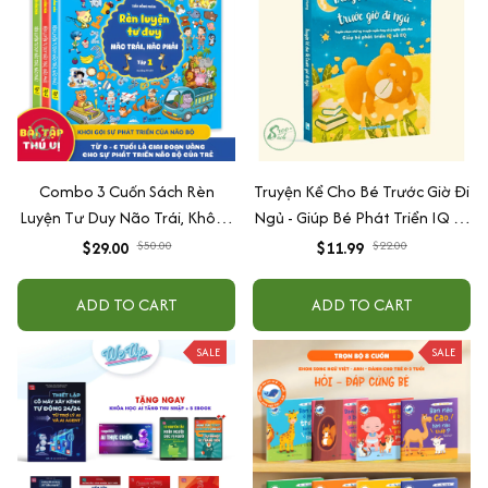
Combo 3 Cuốn Sách Rèn
Truyện Kể Cho Bé Trước Giờ Đi
Luyện Tư Duy Não Trái, Không
Ngủ - Giúp Bé Phát Triển IQ Và
Não Phải - Đánh Thức Tiềm
EQ
$29.00
$50.00
$11.99
$22.00
Năng Trí Tuệ Cho Bé (3-6 Tuổi)
ADD TO CART
ADD TO CART
SALE
SALE