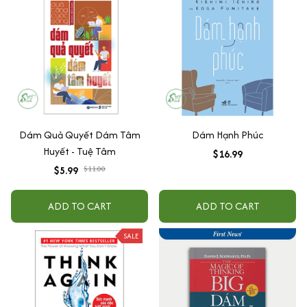
Dám Quả Quyết Dám Tâm
Dám Hạnh Phúc
Huyết - Tuệ Tâm
$16.99
$5.99
$11.00
ADD TO CART
ADD TO CART
SALE