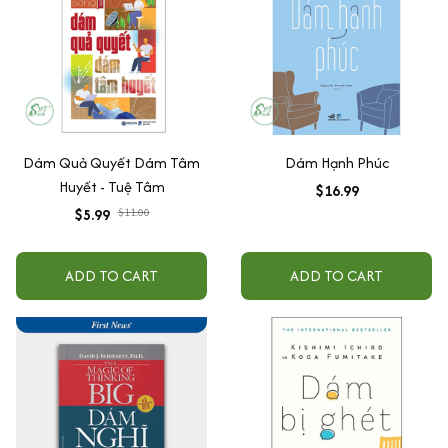
Dám Quả Quyết Dám Tâm
Dám Hạnh Phúc
Huyết - Tuệ Tâm
$16.99
$5.99
$11.00
ADD TO CART
ADD TO CART