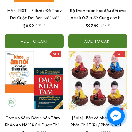
MANIFEST – 7 Bước Để Thay
Bộ Ehon toán học đầu đời cho
Đổi Cuộc Đời Bạn Mãi Mãi
bé từ 0-3 tuổi: Cùng con học
toán (song ngữ Việt Anh)
$8.99
$20.00
$27.99
$35.00
ADD TO CART
ADD TO CART
SALE
SALE
Combo Sách Đắc Nhân Tâm +
[Sale] (Bản có nhạc) Tượng
Khéo Ăn Nói Sẽ Có Được Thiên
Phật Chú Tiểu / Phật Như Lai
Hạ
Gõ Mõ Tụng Kinh Có 6 Bài