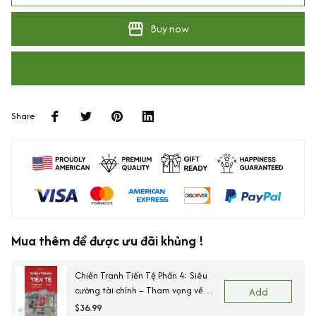
Buy now
Share
Mua thêm để được ưu đãi khủng !
Chiến Tranh Tiền Tệ Phần 4: Siêu
cường tài chính – Tham vọng về
Add
đồng tiền chung châu Á
$36.99