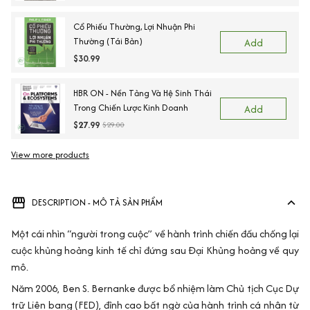
Cổ Phiếu Thường, Lợi Nhuận Phi
Thường (Tái Bản)
Add
$30.99
HBR ON - Nền Tảng Và Hệ Sinh Thái
Trong Chiến Lược Kinh Doanh
Add
$27.99
$29.00
View more products
DESCRIPTION - MÔ TẢ SẢN PHẨM
Một cái nhìn “người trong cuộc” về hành trình chiến đấu chống lại
cuộc khủng hoảng kinh tế chỉ đứng sau Đại Khủng hoảng về quy
mô.
Năm 2006, Ben S. Bernanke được bổ nhiệm làm Chủ tịch Cục Dự
trữ Liên bang (FED), đỉnh cao bất ngờ của hành trình cá nhân từ