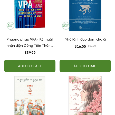
Phương pháp VPA - Kỹ thuật
Nhà lãnh đạo dám cho đi
nhận diện Dòng Tiền Thông
$16.00
$20.00
Minh bằng Hành Động Giá kết
$39.99
hợp Khối Lượng Giao Dịch
ADD TO CART
ADD TO CART