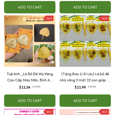
ADD TO CART
ADD TO CART
SALE
SALE
Tuệ Anh _Lá Bồ Đề Mạ Vàng
(Tặng Bao Lì Xì Lộc) Lá bồ đề
Cao Cấp May Mắn, Bình An,
nhũ vàng 2 mặt 12 con giáp và
Chiêu Tài Lộc
phật bản mệnh, để ốp lưng
$11.24
$12.00
$11.99
$18.00
điện thoại, treo xe ô tô đã khai
quang
ADD TO CART
ADD TO CART
SALE
SALE