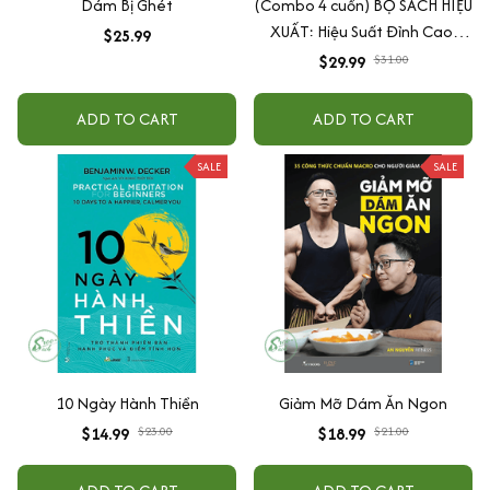
Dám Bị Ghét
(Combo 4 cuốn) BỘ SÁCH HIỆU
XUẤT: Hiệu Suất Đỉnh Cao,
$25.99
Dopamine Detox, Hành Động
$29.99
$31.00
Ngay, Tập Trung Sâu - Ymate
ADD TO CART
ADD TO CART
SALE
SALE
10 Ngày Hành Thiền
Giảm Mỡ Dám Ăn Ngon
$14.99
$23.00
$18.99
$21.00