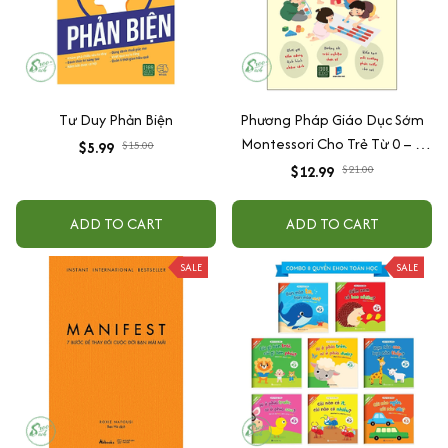
Tư Duy Phản Biện
Phương Pháp Giáo Dục Sớm
Montessori Cho Trẻ Từ 0 – 3
$5.99
$15.00
Tuổi
$12.99
$21.00
ADD TO CART
ADD TO CART
SALE
SALE