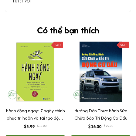
TUYỆT VỜI
Có thể bạn thích
SALE
SALE
Hành động ngay: 7 ngày chinh
Hướng Dẫn Thực Hành Sửa
phục trì hoãn và tái tạo động
Chữa Bảo Trì Động Cơ Dầu
lực phi thường
$5.99
$10.00
$18.00
$22.00