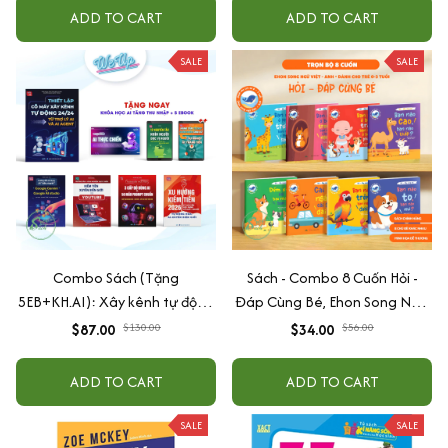
quang
ADD TO CART
ADD TO CART
SALE
SALE
Combo Sách (Tặng
Sách - Combo 8 Cuốn Hỏi -
5EB+KH.AI): Xây kênh tự động
Đáp Cùng Bé, Ehon Song Ngữ
AI Agent + AI siêu mạnh + 3
Việt - Anh - Dành Cho Bé Từ 0
$87.00
$130.00
$34.00
$56.00
cấp độ AI + Kiếm tiền Youtube
-3 Tuổi
+ Xu hướng
ADD TO CART
ADD TO CART
SALE
SALE