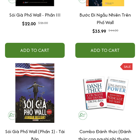
Sói Già Phố Wall - Phần III
Bước Đi Ngẫu Nhiên Trên
Phố Wall
$22.00
$26.00
$35.99
$44.00
ADD TO CART
ADD TO CART
SALE
Sói Già Phố Wall (Phần 1) - Tái
Combo Đánh thức (Đánh
Bản
thức con người phi thường