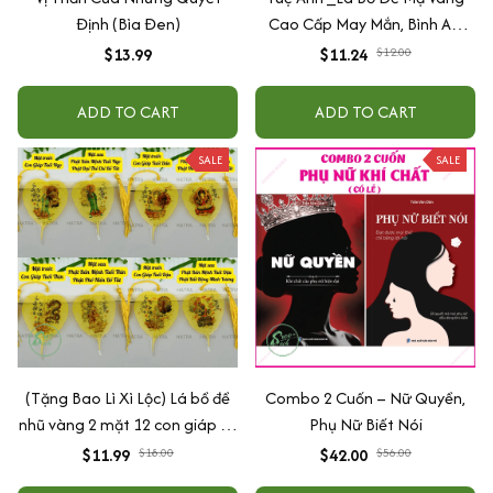
Định (Bìa Đen)
Cao Cấp May Mắn, Bình An,
Chiêu Tài Lộc
$13.99
$11.24
$12.00
ADD TO CART
ADD TO CART
SALE
SALE
(Tặng Bao Lì Xì Lộc) Lá bồ đề
Combo 2 Cuốn – Nữ Quyền,
nhũ vàng 2 mặt 12 con giáp và
Phụ Nữ Biết Nói
phật bản mệnh, để ốp lưng
$11.99
$18.00
$42.00
$56.00
điện thoại, treo xe ô tô đã khai