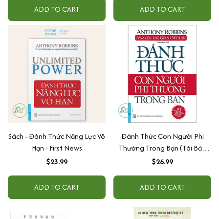
ADD TO CART
ADD TO CART
Sách - Đánh Thức Năng Lực Vô
Đánh Thức Con Người Phi
Hạn - First News
Thường Trong Bạn (Tái Bản
2020)
$23.99
$26.99
ADD TO CART
ADD TO CART