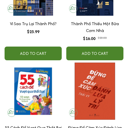
Vì Sao Trụ Lại Thành Phố?
Thành Phố Thiếu Một Bữa
Cơm Nhà
$25.99
$16.00
$20.00
ADD TO CART
ADD TO CART
55 Cách Để Vượt Qua Thất Bại
Đừng Để Cảm Xúc Đánh Lừa