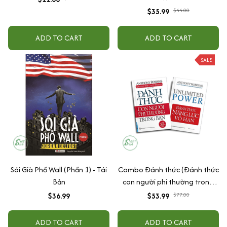
$35.99
$44.00
ADD TO CART
ADD TO CART
SALE
Sói Già Phố Wall (Phần 1) - Tái
Combo Đánh thức (Đánh thức
Bản
con người phi thường trong
bạn + Đánh thức năng lực vô
$36.99
$53.99
$77.00
hạn)
ADD TO CART
ADD TO CART