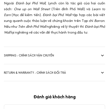
Ngoài
Đánh bại Phố Wall
, Lynch còn là tác giả của hai cuốn
sách:
One up on Wall Street
(Trên đỉnh Phố Wall) và
Learn to
Earn
(Học để kiếm tiền).
Đánh bại Phố Wall
tập hợp các bài viết
xung quanh cuộc thảo luận về chứng khoán trên Tạp chí
Barron
.
Nếu như
Trên đỉnh Phố Wall
nghiêng về lý thuyết thì
Đánh bại Phố
Wall
lại nghiêng về các vấn đề thực hành trong đầu tư.
SHIPPING - CHÍNH SÁCH VẬN CHUYỂN
RETURN & WARRANTY - CHÍNH SÁCH ĐỔI TRẢ
Đánh giá khách hàng