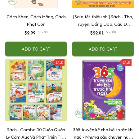
Cách Khen, Cách Mắng, Cách
[Sale tết thiếu nhi] Sách - Thơ,
Phạt Con
Truyện, Đồng Dao, Câu Đố,
Tập Nói Tập Đọc Cho Bé 0-6
$2.99
$17.00
$22.01
$39.00
Tuổi - Combo 4 Quyển
ADD TO CART
ADD TO CART
SALE
SALE
Sách - Combo 10 Cuốn Quản
365 truyện kể cho bé trước khi
Lý Cảm Xúc Và Phát Triển Tính
ngủ - Những câu chuyện nuôi