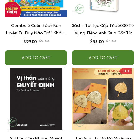
Combo 3 Cuốn Sách Rèn
Sách - Tự Học Cấp Tốc 3000 Từ
Luyện Tư Duy Não Trái, Không
Vựng Tiếng Anh Qua Gốc Từ
Não Phải - Đánh Thức Tiềm
$29.00
$50.00
$33.00
$70.00
Năng Trí Tuệ Cho Bé (3-6 Tuổi)
ADD TO CART
ADD TO CART
SALE
Vị Thần Của Những Quyết
Tuệ Anh _Lá Bồ Đề Mạ Vàng