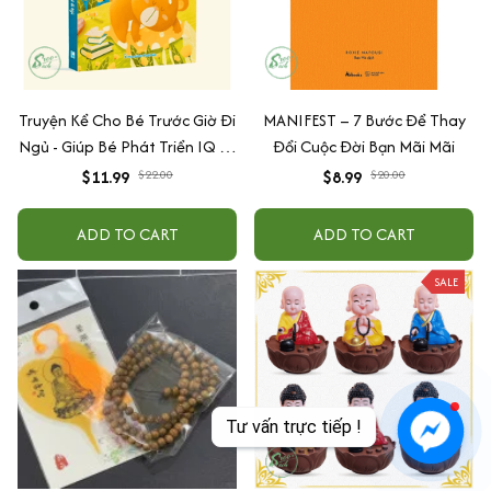
Truyện Kể Cho Bé Trước Giờ Đi
MANIFEST – 7 Bước Để Thay
Ngủ - Giúp Bé Phát Triển IQ Và
Đổi Cuộc Đời Bạn Mãi Mãi
EQ
$11.99
$22.00
$8.99
$20.00
ADD TO CART
ADD TO CART
SALE