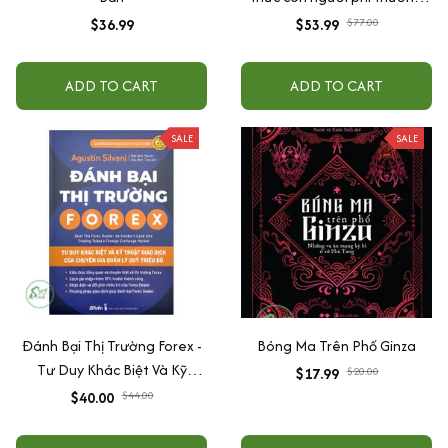
trong bạn + Đánh thức năng
$36.99
$53.99
$77.00
lực vô hạn)
ADD TO CART
ADD TO CART
SALE
SALE
Đánh Bại Thị Trường Forex -
Bóng Ma Trên Phố Ginza
Tư Duy Khác Biệt Và Kỹ
$17.99
$20.00
Thuật Giao Dịch của Chuyên
$40.00
$44.00
Gia Quản Lý Quỹ Triệu Đô