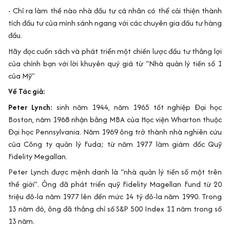
- Chỉ ra làm thế nào nhà đầu tư cá nhân có thể cải thiện thành
tích đầu tư của mình sánh ngang với các chuyên gia đầu tư hàng
đầu.
Hãy đọc cuốn sách và phát triển một chiến lược đầu tư thắng lợi
của chính bạn với lời khuyên quý giá từ “Nhà quản lý tiền số 1
của Mỹ”
Về Tác giả:
Peter Lynch:
sinh năm 1944, năm 1965 tốt nghiệp Đại học
Boston, năm 1968 nhận bằng MBA của Học viện Wharton thuộc
Đại học Pennsylvania. Năm 1969 ông trở thành nhà nghiên cứu
của Công ty quản lý Fuda; từ năm 1977 làm giám đốc Quỹ
Fidelity Megallan.
Peter Lynch được mệnh danh là “nhà quản lý tiền số một trên
thế giới”. Ông đã phát triển quỹ Fidelity Magellan Fund từ 20
triệu đô-la năm 1977 lên đến mức 14 tỷ đô-la năm 1990. Trong
13 năm đó, ông đã thắng chỉ số S&P 500 Index 11 năm trong số
13 năm.