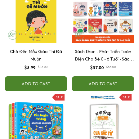
Chờ Đến Mẫu Giáo Thì Đã
Sách Ehon - Phát Triển Toàn
Muộn
Diện Cho Bé 0 - 6 Tuổi - Sách
Song Ngữ Việt - Anh
$5.99
$15.00
$37.00
$55.00
ADD TO CART
ADD TO CART
SALE
SALE