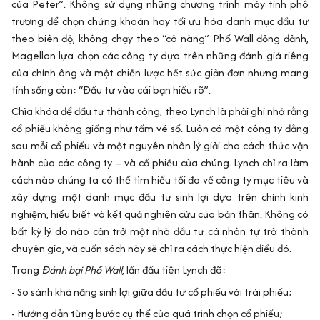
của Peter”. Không sử dụng những chương trình máy tính phô
trương để chọn chứng khoán hay tối ưu hóa danh mục đầu tư
theo biên độ, không chạy theo “cô nàng” Phố Wall đỏng đảnh,
Magellan lựa chọn các công ty dựa trên những đánh giá riêng
của chính ông và một chiến lược hết sức giản đơn nhưng mang
tính sống còn: “Đầu tư vào cái bạn hiểu rõ”.
Chìa khóa để đầu tư thành công, theo Lynch là phải ghi nhớ rằng
cổ phiếu không giống như tấm vé số. Luôn có một công ty đằng
sau mỗi cổ phiếu và một nguyên nhân lý giải cho cách thức vận
hành của các công ty – và cổ phiếu của chúng. Lynch chỉ ra làm
cách nào chúng ta có thể tìm hiểu tối đa về công ty mục tiêu và
xây dựng một danh mục đầu tư sinh lợi dựa trên chính kinh
nghiệm, hiểu biết và kết quả nghiên cứu của bản thân. Không có
bất kỳ lý do nào cản trở một nhà đầu tư cá nhân tự trở thành
chuyên gia, và cuốn sách này sẽ chỉ ra cách thực hiện điều đó.
Trong
Đánh bại Phố Wall
, lần đầu tiên Lynch đã:
- So sánh khả năng sinh lợi giữa đầu tư cổ phiếu với trái phiếu;
- Hướng dẫn từng bước cụ thể của quá trình chọn cổ phiếu;