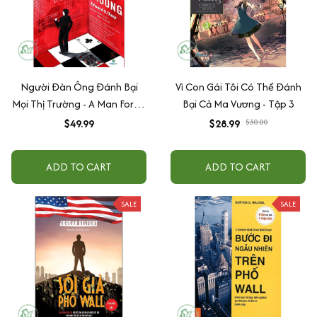
Người Đàn Ông Đánh Bại
Vì Con Gái Tôi Có Thể Đánh
Mọi Thị Trường - A Man For All
Bại Cả Ma Vương - Tập 3
Markets
$49.99
$28.99
$30.00
ADD TO CART
ADD TO CART
SALE
SALE