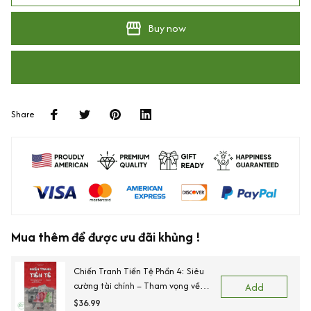
Buy now
Share
Mua thêm để được ưu đãi khủng !
Chiến Tranh Tiền Tệ Phần 4: Siêu
cường tài chính – Tham vọng về
Add
đồng tiền chung châu Á
$36.99