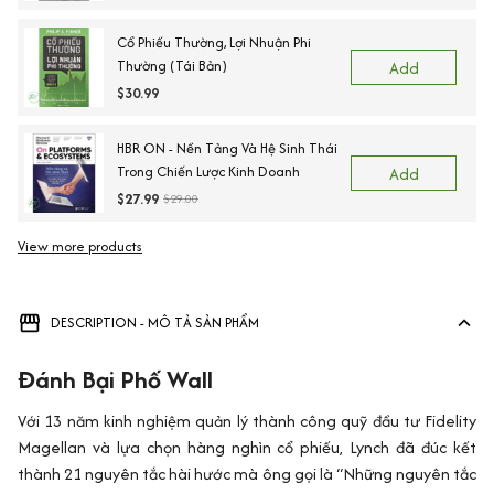
Cổ Phiếu Thường, Lợi Nhuận Phi
Thường (Tái Bản)
Add
$30.99
HBR ON - Nền Tảng Và Hệ Sinh Thái
Trong Chiến Lược Kinh Doanh
Add
$27.99
$29.00
View more products
DESCRIPTION - MÔ TẢ SẢN PHẨM
Đánh Bại Phố Wall
Với 13 năm kinh nghiệm quản lý thành công quỹ đầu tư Fidelity
Magellan và lựa chọn hàng nghìn cổ phiếu, Lynch đã đúc kết
thành 21 nguyên tắc hài hước mà ông gọi là “Những nguyên tắc