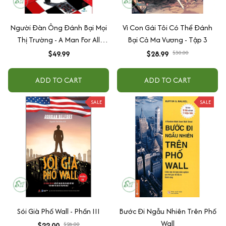
Người Đàn Ông Đánh Bại Mọi
Vì Con Gái Tôi Có Thể Đánh
Thị Trường - A Man For All
Bại Cả Ma Vương - Tập 3
Markets
$49.99
$28.99
$30.00
ADD TO CART
ADD TO CART
SALE
SALE
Sói Già Phố Wall - Phần III
Bước Đi Ngẫu Nhiên Trên Phố
Wall
$22.00
$26.00