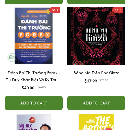
SALE
SALE
Đánh Bại Thị Trường Forex -
Bóng Ma Trên Phố Ginza
Tư Duy Khác Biệt Và Kỹ Thuật
$17.99
$20.00
Giao Dịch của Chuyên Gia
$40.00
$44.00
Quản Lý Quỹ Triệu Đô
ADD TO CART
ADD TO CART