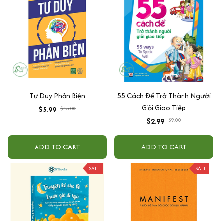
Tư Duy Phản Biện
55 Cách Để Trở Thành Người
Giỏi Giao Tiếp
$5.99
$15.00
$2.99
$9.00
ADD TO CART
ADD TO CART
SALE
SALE