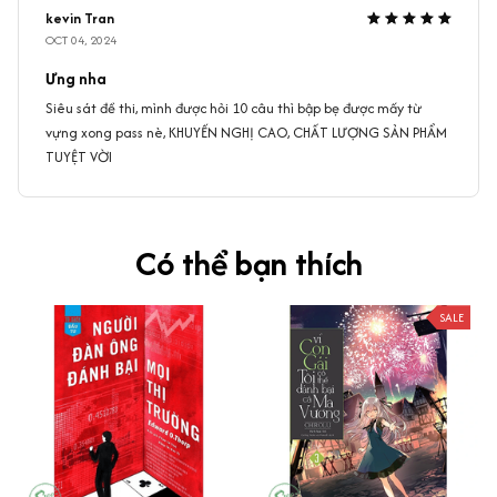
kevin Tran
OCT 04, 2024
Ưng nha
Siêu sát đề thi, mình được hỏi 10 câu thì bập bẹ được mấy từ
vựng xong pass nè, KHUYẾN NGHỊ CAO, CHẤT LƯỢNG SẢN PHẨM
TUYỆT VỜI
Có thể bạn thích
SALE