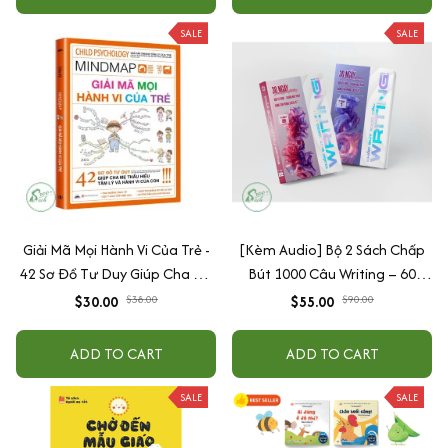
SALE
SALE
Giải Mã Mọi Hành Vi Của Trẻ -
[Kèm Audio] Bộ 2 Sách Chấp
42 Sơ Đồ Tư Duy Giúp Cha Mẹ
Bút 1000 Câu Writing – 60
Thấu Hiểu Tâm Lý Và Hành Vi
Ngày Gieo Trồng Tư Duy
$30.00
$38.00
$55.00
$90.00
Của Con
Writing- Cải Thiện Kỹ Năng Viết
ADD TO CART
ADD TO CART
SALE
SALE