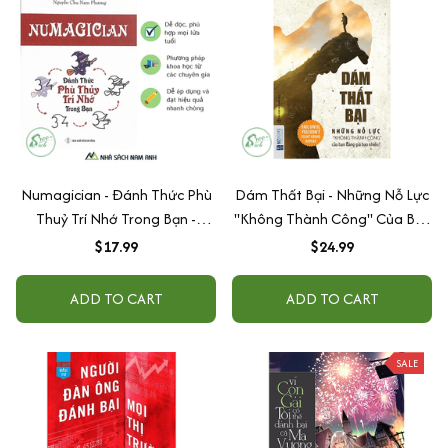
Numagician - Đánh Thức Phù
Dám Thất Bại - Những Nỗ Lực
Thuỷ Trí Nhớ Trong Bạn -
"Không Thành Công" Của Bạn
FuSuSu
Đáng Giá Bao Nhiêu?
$17.99
$24.99
ADD TO CART
ADD TO CART
SALE