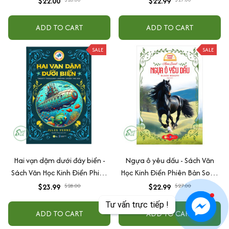
$22.00
$22.99
Audio)
Audio)
ADD TO CART
ADD TO CART
SALE
SALE
Hai vạn dặm dưới đáy biển -
Ngựa ô yêu dấu - Sách Văn
Sách Văn Học Kinh Điển Phiên
Học Kinh Điển Phiên Bản Song
Bản Song Ngữ Việt-Anh (Tặng
Ngữ Việt-Anh (Tặng File Nghe
$23.99
$28.00
$22.99
$27.00
File Nghe Audio)
Audio)
Tư vấn trực tiếp !
ADD TO CART
ADD TO CART