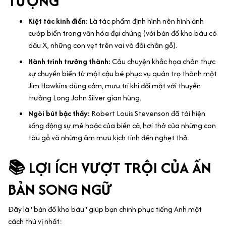
TƯỢNG
Kiệt tác kinh điển:
Là tác phẩm định hình nên hình ảnh
cướp biển trong văn hóa đại chúng (với bản đồ kho báu có
dấu X, những con vẹt trên vai và đôi chân gỗ).
Hành trình trưởng thành:
Câu chuyện khắc họa chân thực
sự chuyển biến từ một cậu bé phục vụ quán trọ thành một
Jim Hawkins dũng cảm, mưu trí khi đối mặt với thuyền
trưởng Long John Silver gian hùng.
Ngòi bút bậc thầy:
Robert Louis Stevenson đã tái hiện
sống động sự mê hoặc của biển cả, hơi thở của những con
tàu gỗ và những âm mưu kịch tính đến nghẹt thở.
📚 LỢI ÍCH VƯỢT TRỘI CỦA ẤN
BẢN SONG NGỮ
Đây là "bản đồ kho báu" giúp bạn chinh phục tiếng Anh một
cách thú vị nhất: