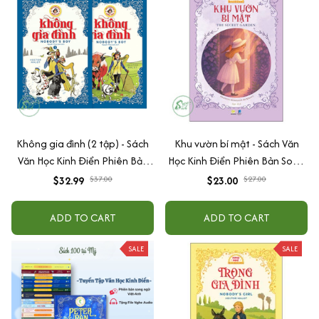
Không gia đình (2 tập) - Sách
Khu vườn bí mật - Sách Văn
Văn Học Kinh Điển Phiên Bản
Học Kinh Điển Phiên Bản Song
Song Ngữ Việt-Anh (Tặng File
Ngữ Việt-Anh (Tặng File Nghe
$32.99
$37.00
$23.00
$27.00
Nghe Audio)
Audio)
ADD TO CART
ADD TO CART
SALE
SALE