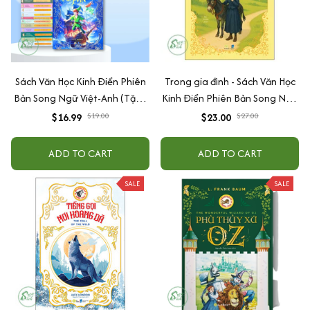
Sách Văn Học Kinh Điển Phiên
Trong gia đình - Sách Văn Học
Bản Song Ngữ Việt-Anh (Tặng
Kinh Điển Phiên Bản Song Ngữ
File Nghe Audio) - Cuốn Lẻ Tùy
Việt-Anh (Tặng File Nghe
$16.99
$19.00
$23.00
$27.00
Chọn
Audio)
ADD TO CART
ADD TO CART
SALE
SALE