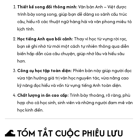
Thiết kế song đối thông minh:
Văn bản Anh – Việt được
trình bày song song, giúp bạn dễ dàng so sánh cấu trúc
câu, hiểu rõ các thuật ngữ hàng hải và văn phong miêu tả
kịch tính.
Học tiếng Anh qua bối cảnh:
Thay vì học từ vựng rời rạc,
bạn sẽ ghi nhớ từ mới một cách tự nhiên thông qua diễn
biến hấp dẫn của câu chuyện, giúp nhớ lâu và hiểu sâu
hơn.
Công cụ học tập toàn diện:
Phiên bản này giúp người đọc
vừa tận hưởng giá trị văn học nguyên tác, vừa nâng cao
kỹ năng đọc hiểu và vốn từ vựng tiếng Anh toàn diện.
Chất lượng in ấn cao cấp:
Trình bày thoáng, rõ ràng, phù
hợp cho cả học sinh, sinh viên và những người đam mê văn
học kinh điển.
🌊 TÓM TẮT CUỘC PHIÊU LƯU