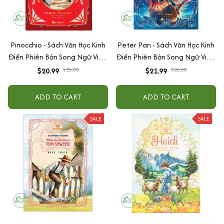
Pinocchio - Sách Văn Học Kinh
Peter Pan - Sách Văn Học Kinh
Điển Phiên Bản Song Ngữ Việt-
Điển Phiên Bản Song Ngữ Việt-
Anh (Tặng File Nghe Audio)
Anh (Tặng File Nghe Audio)
$20.99
$25.00
$21.99
$26.00
ADD TO CART
ADD TO CART
SALE
SALE