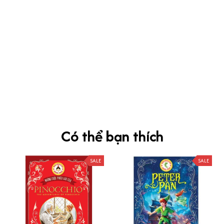
kevin Tran
OCT 04, 2024
Ưng nha
Siêu sát đề thi, mình được hỏi 10 câu thì bập bẹ được mấy từ
vựng xong pass nè, KHUYẾN NGHỊ CAO, CHẤT LƯỢNG SẢN PHẨM
TUYỆT VỜI
Có thể bạn thích
SALE
SALE