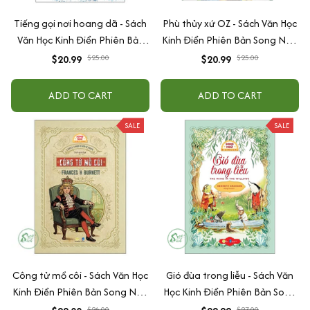
Tiếng gọi nơi hoang dã - Sách
Phù thủy xứ OZ - Sách Văn Học
Văn Học Kinh Điển Phiên Bản
Kinh Điển Phiên Bản Song Ngữ
Song Ngữ Việt-Anh (Tặng File
Việt-Anh (Tặng File Nghe
$20.99
$25.00
$20.99
$25.00
Nghe Audio)
Audio)
ADD TO CART
ADD TO CART
SALE
SALE
Công tử mồ côi - Sách Văn Học
Gió đùa trong liễu - Sách Văn
Kinh Điển Phiên Bản Song Ngữ
Học Kinh Điển Phiên Bản Song
Việt-Anh (Tặng File Nghe
Ngữ Việt-Anh (Tặng File Nghe
$26.00
$27.00