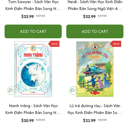
Tom Sawyer - Sách Văn Học
Heidi - Sách Văn Học Kinh Điển
Kinh Điển Phiên Bản Song Ngữ
Phiên Bản Song Ngữ Việt-Anh
Việt-Anh (Tặng File Nghe
(Tặng File Nghe Audio)
$22.99
$27.00
$22.99
$27.00
Audio)
ADD TO CART
ADD TO CART
SALE
SALE
Nanh trắng - Sách Văn Học
Lũ trẻ đường tàu - Sách Văn
Kinh Điển Phiên Bản Song Ngữ
Học Kinh Điển Phiên Bản Song
Việt-Anh (Tặng File Nghe
Ngữ Việt-Anh (Tặng File Nghe
$20.99
$25.00
$21.99
$26.00
Audio)
Audio)