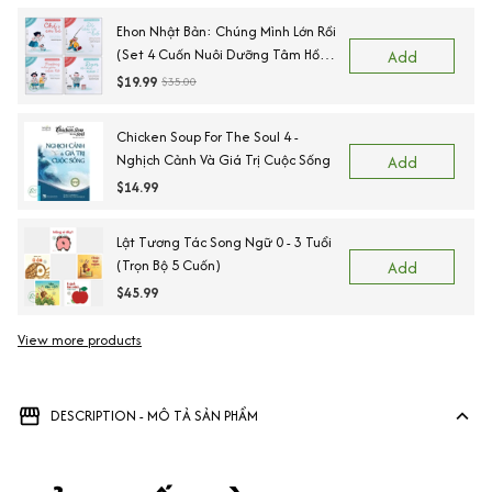
Ehon Nhật Bản: Chúng Mình Lớn Rồi
(Set 4 Cuốn Nuôi Dưỡng Tâm Hồn
Add
Trẻ Từ 3-6 Tuổi / Ehon Cùng Con
$19.99
$35.00
Lớn Khôn)
Chicken Soup For The Soul 4 -
Nghịch Cảnh Và Giá Trị Cuộc Sống
Add
$14.99
Lật Tương Tác Song Ngữ 0 - 3 Tuổi
(Trọn Bộ 5 Cuốn)
Add
$45.99
View more products
DESCRIPTION - MÔ TẢ SẢN PHẨM