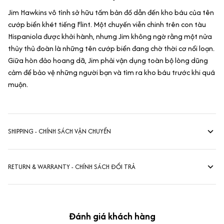
Jim Hawkins vô tình sở hữu tấm bản đồ dẫn đến kho báu của tên
cướp biển khét tiếng Flint. Một chuyến viễn chinh trên con tàu
Hispaniola được khởi hành, nhưng Jim không ngờ rằng một nửa
thủy thủ đoàn là những tên cướp biển đang chờ thời cơ nổi loạn.
Giữa hòn đảo hoang dã, Jim phải vận dụng toàn bộ lòng dũng
cảm để bảo vệ những người bạn và tìm ra kho báu trước khi quá
muộn.
SHIPPING - CHÍNH SÁCH VẬN CHUYỂN
RETURN & WARRANTY - CHÍNH SÁCH ĐỔI TRẢ
Đánh giá khách hàng