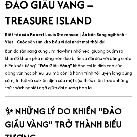
ĐẢO GIẤU VÀNG –
TREASURE ISLAND
Kiệt tác của Robert Louis Stevenson | Ấn bản Song ngữ Anh -
Việt | Cuộc săn tìm kho báu vĩ đại nhất mọi thời đại
Bạn đã sẵn sàng cùng Jim Hawkins nhổ neo, giương buồm ra
khơi để khám phá những hòn đảo bí ẩn và đối đầu với băng cướp
biển khét tiếng?
"Đảo Giấu Vàng"
không chỉ là đỉnh cao của
dòng văn học phiêu lưu, mà còn là hành trình tôi luyện lòng dũng
cảm, trí tuệ và sự kiên định của một cậu thiếu niên trước những
thử thách nghiệt ngã giữa đại dương bao la.
✨ NHỮNG LÝ DO KHIẾN "ĐẢO
GIẤU VÀNG" TRỞ THÀNH BIỂU