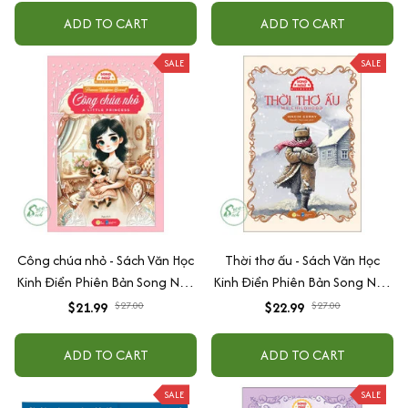
ADD TO CART
ADD TO CART
SALE
SALE
Công chúa nhỏ - Sách Văn Học
Thời thơ ấu - Sách Văn Học
Kinh Điển Phiên Bản Song Ngữ
Kinh Điển Phiên Bản Song Ngữ
Việt-Anh (Tặng File Nghe
Việt-Anh (Tặng File Nghe
$21.99
$27.00
$22.99
$27.00
Audio)
Audio)
ADD TO CART
ADD TO CART
SALE
SALE