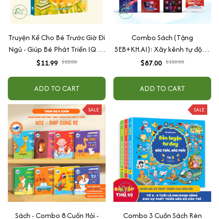
Truyện Kể Cho Bé Trước Giờ Đi
Combo Sách (Tặng
Ngủ - Giúp Bé Phát Triển IQ Và
5EB+KH.AI): Xây kênh tự động
EQ
AI Agent + AI siêu mạnh + 3
$11.99
$22.00
$87.00
$130.00
cấp độ AI + Kiếm tiền Youtube
+ Xu hướng
ADD TO CART
ADD TO CART
SALE
SALE
Sách - Combo 8 Cuốn Hỏi -
Combo 3 Cuốn Sách Rèn