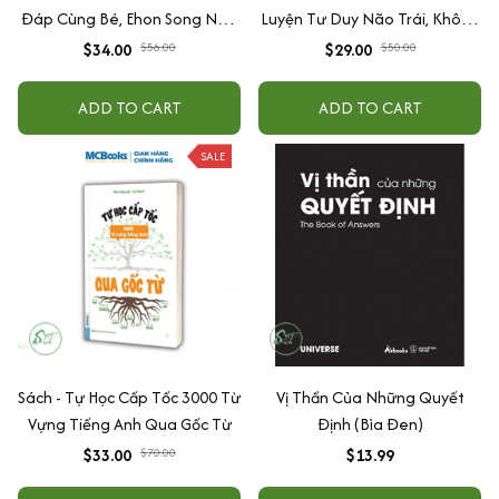
Đáp Cùng Bé, Ehon Song Ngữ
Luyện Tư Duy Não Trái, Không
Việt - Anh - Dành Cho Bé Từ 0
Não Phải - Đánh Thức Tiềm
$34.00
$56.00
$29.00
$50.00
-3 Tuổi
Năng Trí Tuệ Cho Bé (3-6 Tuổi)
ADD TO CART
ADD TO CART
SALE
Sách - Tự Học Cấp Tốc 3000 Từ
Vị Thần Của Những Quyết
Vựng Tiếng Anh Qua Gốc Từ
Định (Bìa Đen)
$33.00
$70.00
$13.99