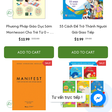
Phương Pháp Giáo Dục Sớm
55 Cách Để Trở Thành Người
Montessori Cho Trẻ Từ 0 – 3
Giỏi Giao Tiếp
Tuổi
$12.99
$21.00
$2.99
$9.00
ADD TO CART
ADD TO CART
SALE
SALE