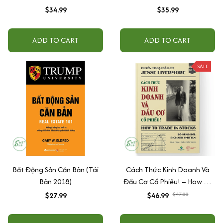
$34.99
$35.99
ADD TO CART
ADD TO CART
SALE
Bất Động Sản Căn Bản (Tái
Cách Thức Kinh Doanh Và
Bản 2018)
Đầu Cơ Cổ Phiếu! – How To
Trade In Stocks
$27.99
$46.99
$47.00