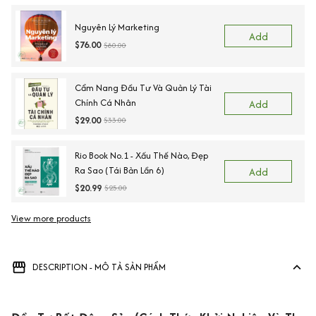
Nguyên Lý Marketing
Add
$76.00
$80.00
Cẩm Nang Đầu Tư Và Quản Lý Tài
Chính Cá Nhân
Add
$29.00
$33.00
Rio Book No.1 - Xấu Thế Nào, Đẹp
Ra Sao (Tái Bản Lần 6)
Add
$20.99
$25.00
View more products
DESCRIPTION - MÔ TẢ SẢN PHẨM