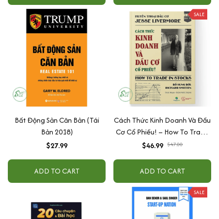
SALE
Bất Động Sản Căn Bản (Tái
Cách Thức Kinh Doanh Và Đầu
Bản 2018)
Cơ Cổ Phiếu! – How To Trade
In Stocks
$27.99
$46.99
$47.00
ADD TO CART
ADD TO CART
SALE