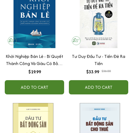
Khởi Nghiệp Bán Lẻ - Bí Quyết
Tư Duy Đầu Tư - Tiền Đẻ Ra
Thành Công Và Giàu Có Bằng
Tiền
Những Cửa Hàng Đông Khách
$19.99
$33.99
$36.00
ADD TO CART
ADD TO CART