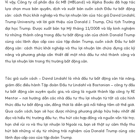
Vì vậy, Công ty cổ phần địa ốc MB (MBLand) và Alpha Books đã hợp tác
lựa chọn mua bản quyền, dịch và xuất bản cuốn sách Đầu tư bất động
sản: cách thức khởi nghiệp và thu lợi nhuận lớn của tác giả David Lindahl,
Trump University, với lời giới thiệu của Donald J. Trump, Chủ tịch Trường
đại học Trump. Được xuất bản tại Mỹ tháng 11/2008 và lấy kinh nghiệm
từ những thành công trong đầu tư bất động sản của chính Donald Trump
cùng các lãnh đạo cấp cao của tập đoàn Trump, cuốn sách Đầu tư bất
động sản: cách thức khởi nghiệp và thu lợi nhuận lớn chứa đựng các kỹ
năng và phương pháp cần thiết để một nhà đầu tư nhỏ thành công và
thu lợi nhuận lớn trong thị trường bất động sản.
Tác giả cuốn sách – David Lindahl là nhà đầu tư bất động sản tài năng,
giám đốc điều hành Tập đoàn Đầu tư Lindahl và Bostonian – công ty đầu
tư bất động sản xuyên quốc gia, và cũng là người thành lập công ty RE
Mentor – nơi hướng dẫn các nhà đầu tư thu lợi nhuận từ tất cả các hình
thức đầu tư bất động sản, đồng thời là diễn giả nổi tiếng tầm cỡ thế giới.
Qua cuốn sách, bạn sẽ học được những phương pháp hữu hiệu nhất để
đọc và hiểu thị trường đầu tư; thu hút các hợp đồng và nguồn vốn tài trợ;
hạn chế rủi ro và thu lợi nhuận lớ Ngoài ra, bạn sẽ thật sự cảm thấy thu
hút bởi những ví dụ từ những trải nghiệm của Donald Trump cùng các
lãnh đạo cấp cao của tập đoàn Trump.