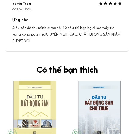
kevin Tran
OCT 04, 2024
Ưng nha
Siêu sát đề thi, mình được hỏi 10 câu thì bập bẹ được mấy từ
vựng xong pass nè, KHUYẾN NGHỊ CAO, CHẤT LƯỢNG SẢN PHẨM
TUYỆT VỜI
Có thể bạn thích