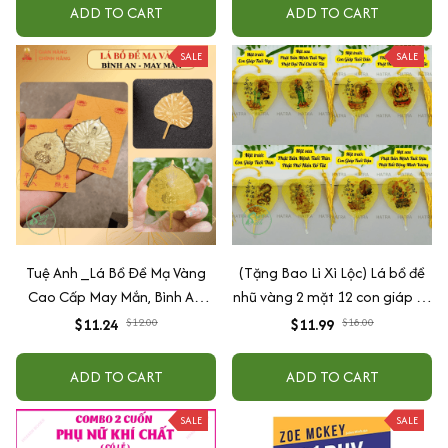
ADD TO CART
ADD TO CART
SALE
SALE
Tuệ Anh _Lá Bồ Đề Mạ Vàng
(Tặng Bao Lì Xì Lộc) Lá bồ đề
Cao Cấp May Mắn, Bình An,
nhũ vàng 2 mặt 12 con giáp và
Chiêu Tài Lộc
phật bản mệnh, để ốp lưng
$11.24
$12.00
$11.99
$18.00
điện thoại, treo xe ô tô đã khai
quang
ADD TO CART
ADD TO CART
SALE
SALE