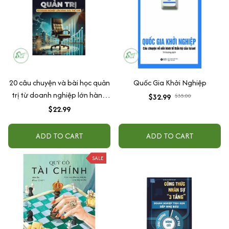
20 câu chuyện và bài học quản
Quốc Gia Khởi Nghiệp
trị từ doanh nghiệp lớn hàng
$32.99
$35.00
đầu thế giới
$22.99
ADD TO CART
ADD TO CART
SALE