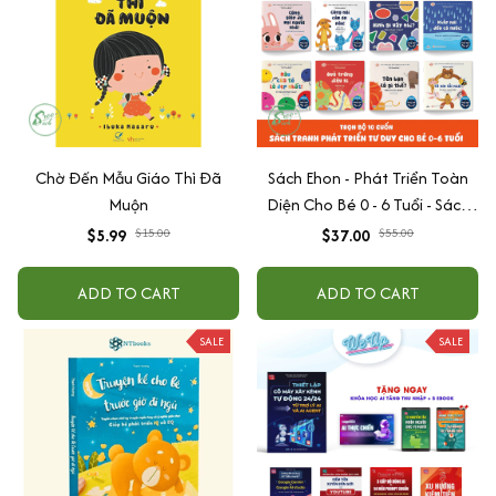
Chờ Đến Mẫu Giáo Thì Đã
Sách Ehon - Phát Triển Toàn
Muộn
Diện Cho Bé 0 - 6 Tuổi - Sách
Song Ngữ Việt - Anh
$5.99
$15.00
$37.00
$55.00
ADD TO CART
ADD TO CART
SALE
SALE