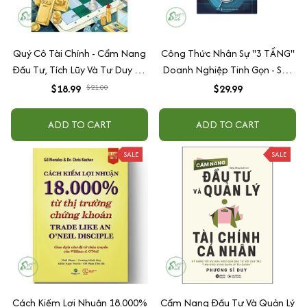
Quý Cô Tài Chính - Cẩm Nang
Công Thức Nhân Sự "3 TẦNG"
Đầu Tư, Tích Lũy Và Tư Duy Tự
Doanh Nghiệp Tinh Gọn - Sếp
Chủ
Nhẹ Đầu
$18.99
$21.00
$29.99
ADD TO CART
ADD TO CART
SALE
SALE
Cách Kiếm Lợi Nhuận 18.000%
Cẩm Nang Đầu Tư Và Quản Lý