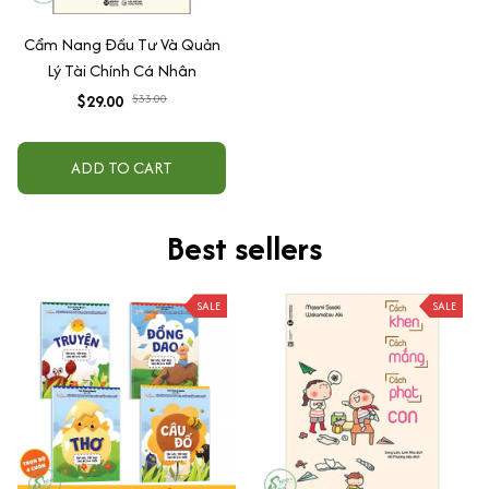
Cẩm Nang Đầu Tư Và Quản
Lý Tài Chính Cá Nhân
$29.00
$33.00
ADD TO CART
Best sellers
SALE
SALE