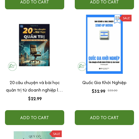
ADD TO CART
ADD TO CART
SALE
20 câu chuyện và bài học
Quốc Gia Khởi Nghiệp
quản trị từ doanh nghiệp lớn
$32.99
$35.00
hàng đầu thế giới
$22.99
ADD TO CART
ADD TO CART
SALE