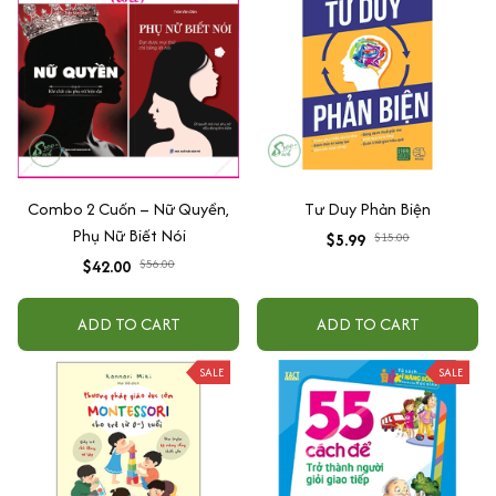
Combo 2 Cuốn – Nữ Quyền,
Tư Duy Phản Biện
Phụ Nữ Biết Nói
$5.99
$15.00
$42.00
$56.00
ADD TO CART
ADD TO CART
SALE
SALE