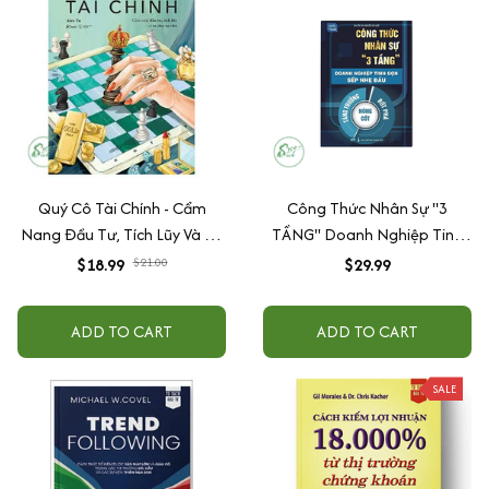
Quý Cô Tài Chính - Cẩm
Công Thức Nhân Sự "3
Nang Đầu Tư, Tích Lũy Và Tư
TẦNG" Doanh Nghiệp Tinh
Duy Tự Chủ
Gọn - Sếp Nhẹ Đầu
$18.99
$21.00
$29.99
ADD TO CART
ADD TO CART
SALE