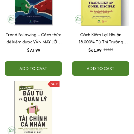
Trend Following – Cách thức
Cách Kiếm Lợi Nhuận
để kiếm được VẬN MAY LỚN
18.000% Từ Thị Trường
và GIÀU CÓ trong các thị
Chứng Khoán - Trade Like An
$73.99
$61.99
$65.00
trường BÒ, GẤU và các sự
O'Neil Disciple
kiện THIÊN NGA ĐEN
ADD TO CART
ADD TO CART
SALE