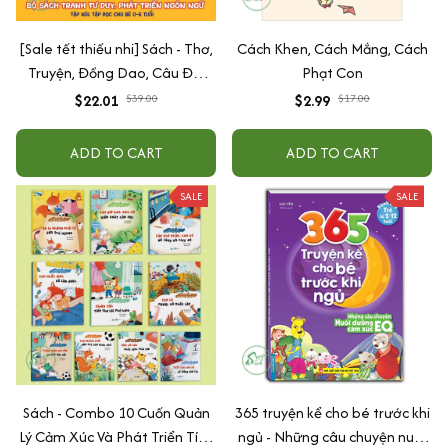
[Sale tết thiếu nhi] Sách - Thơ,
Cách Khen, Cách Mắng, Cách
Truyện, Đồng Dao, Câu Đố,
Phạt Con
Tập Nói Tập Đọc Cho Bé 0-6
$22.01
$39.00
$2.99
$17.00
Tuổi - Combo 4 Quyển
ADD TO CART
ADD TO CART
SALE
SALE
Sách - Combo 10 Cuốn Quản
365 truyện kể cho bé trước khi
Lý Cảm Xúc Và Phát Triển Tính
ngủ - Những câu chuyện nuôi