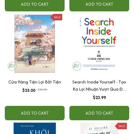
NGA ĐEN
ADD TO CART
ADD TO CART
SALE
Cửa Hàng Tiện Lợi Bất Tiện
Search Inside Yourself - Tạo
Ra Lợi Nhuận Vượt Qua Đại
$25.00
$30.00
Dương Và Thay Đổi Thế Giới
$23.99
ADD TO CART
ADD TO CART
SALE