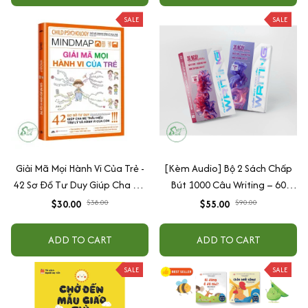
SALE
SALE
Giải Mã Mọi Hành Vi Của Trẻ -
[Kèm Audio] Bộ 2 Sách Chấp
42 Sơ Đồ Tư Duy Giúp Cha Mẹ
Bút 1000 Câu Writing – 60
Thấu Hiểu Tâm Lý Và Hành Vi
Ngày Gieo Trồng Tư Duy
$30.00
$38.00
$55.00
$90.00
Của Con
Writing- Cải Thiện Kỹ Năng Viết
ADD TO CART
ADD TO CART
SALE
SALE