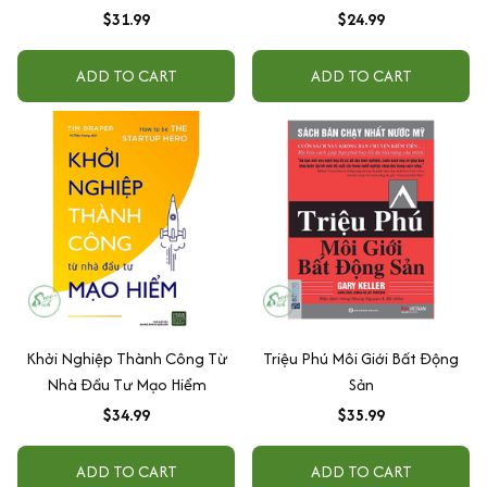
$31.99
$24.99
ADD TO CART
ADD TO CART
Khởi Nghiệp Thành Công Từ
Triệu Phú Môi Giới Bất Động
Nhà Đầu Tư Mạo Hiểm
Sản
$34.99
$35.99
ADD TO CART
ADD TO CART