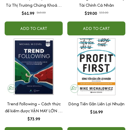
Từ Thị Trường Chứng Khoán -
Tài Chính Cá Nhân
Trade Like An O'Neil Disciple
$61.99
$65.00
$29.00
$33.00
ADD TO CART
ADD TO CART
Trend Following – Cách thức
Dòng Tiền Gắn Liền Lợi Nhuận
để kiếm được VẬN MAY LỚN và
$16.99
GIÀU CÓ trong các thị trường
$73.99
BÒ, GẤU và các sự kiện THIÊN