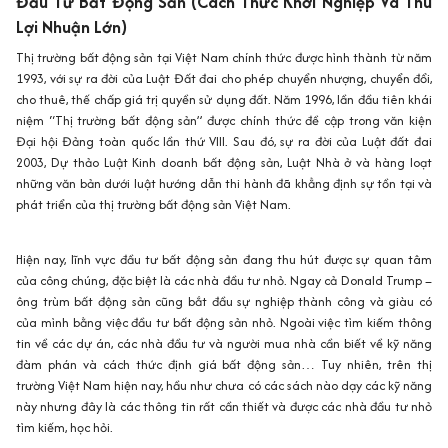
Đầu Tư Bất Động Sản (Cách Thức Khởi Nghiệp Và Thu
Lợi Nhuận Lớn)
Thị trường bất động sản tại Việt Nam chính thức được hình thành từ năm
1993, với sự ra đời của Luật Đất đai cho phép chuyển nhượng, chuyển đổi,
cho thuê, thế chấp giá trị quyền sử dụng đất. Năm 1996, lần đầu tiên khái
niệm “Thị trường bất động sản” được chính thức đề cập trong văn kiện
Đại hội Đảng toàn quốc lần thứ VIII. Sau đó, sự ra đời của Luật đất đai
2003, Dự thảo Luật Kinh doanh bất động sản, Luật Nhà ở và hàng loạt
những văn bản dưới luật hướng dẫn thi hành đã khẳng định sự tồn tại và
phát triển của thị trường bất động sản Việt Nam.
Hiện nay, lĩnh vực đầu tư bất động sản đang thu hút được sự quan tâm
của công chúng, đặc biệt là các nhà đầu tư nhỏ. Ngay cả Donald Trump –
ông trùm bất động sản cũng bắt đầu sự nghiệp thành công và giàu có
của mình bằng việc đầu tư bất động sản nhỏ. Ngoài việc tìm kiếm thông
tin về các dự án, các nhà đầu tư và người mua nhà cần biết về kỹ năng
đàm phán và cách thức định giá bất động sản… Tuy nhiên, trên thị
trường Việt Nam hiện nay, hầu như chưa có các sách nào dạy các kỹ năng
này nhưng đây là các thông tin rất cần thiết và được các nhà đầu tư nhỏ
tìm kiếm, học hỏi.