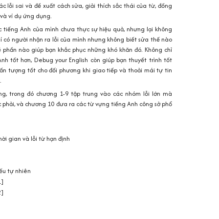
ác lỗi sai và đề xuất cách sửa, giải thích sắc thái của từ, đồng
 và ví dụ ứng dụng.
 tiếng Anh của mình chưa thực sự hiệu quả, nhưng lại không
hí có người nhận ra lỗi của mình nhưng không biết sửa thế nào
 phần nào giúp bạn khắc phục những khó khăn đó. Không chỉ
Anh tốt hơn,
Debug your English
còn giúp bạn thuyết trình tốt
 ấn tượng tốt cho đối phương khi giao tiếp và thoải mái tự tin
.
g, trong đó chương 1-9 tập trung vào các nhóm lỗi lớn mà
 phải, và chương 10 đưa ra các từ vựng tiếng Anh công sở phổ
thời gian và lỗi từ hạn định
iếu tự nhiên
1]
2]