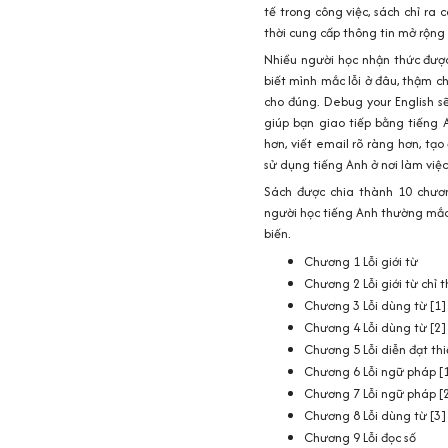
tế trong công việc, sách chỉ ra c
thời cung cấp thông tin mở rộng
Nhiều người học nhận thức được
biết mình mắc lỗi ở đâu, thậm c
cho đúng.
Debug your English
sẽ
giúp bạn giao tiếp bằng tiếng 
hơn, viết email rõ ràng hơn, tạo
sử dụng tiếng Anh ở nơi làm việc
Sách được chia thành 10 chươn
người học tiếng Anh thường mắc
biến.
Chương 1
Lỗi giới từ
Chương 2
Lỗi giới từ chỉ 
Chương 3
Lỗi dùng từ [1]
Chương 4
Lỗi dùng từ [2]
Chương 5
Lỗi diễn đạt th
Chương 6
Lỗi ngữ pháp [
Chương 7
Lỗi ngữ pháp [
Chương 8
Lỗi dùng từ [3]
Chương 9
Lỗi đọc số