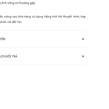
g Anh công sở thường gặp
n nâng cao khả năng sử dụng tiếng Anh khi thuyết trình, họp
hán với đối tác.
UYỂN
ÁCH ĐỔI TRẢ