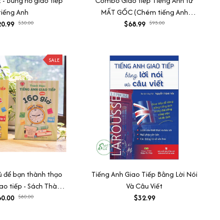
- Bùng nổ giao tiếp
Combo Giao tiếp Tiếng Anh từ
tiếng Anh
MẤT GỐC (Chém tiếng Anh
0.99
$30.00
không cần động não + Đối đáp
$68.99
$95.00
tiếng Anh không cần nghĩ + Giao
tiếp tiếng Anh như người bản xứ)
SALE
ủ để bạn thành thạo
Tiếng Anh Giao Tiếp Bằng Lời Nói
iao tiếp - Sách Thành
Và Câu Viết
 Anh giao tiếp trong
0.00
$80.00
$32.99
160 giờ