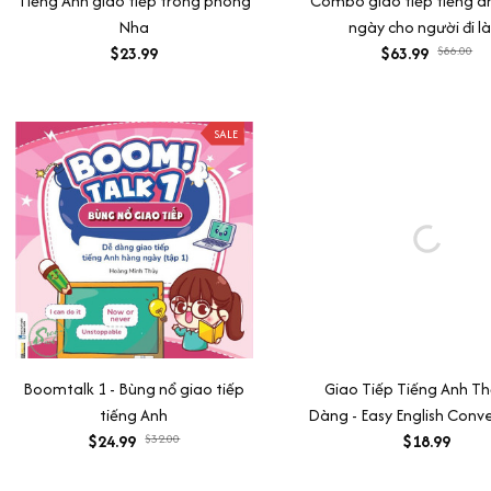
Tiếng Anh giao tiếp trong phòng
Combo giao tiếp tiếng a
Nha
ngày cho người đi l
$23.99
(Mastering English Từ 
$63.99
$86.00
ngữ pháp + giao tiế
SALE
Boomtalk 1 - Bùng nổ giao tiếp
Giao Tiếp Tiếng Anh T
tiếng Anh
Dàng - Easy English Conv
$24.99
$32.00
(Tái Bản 2020)
$18.99