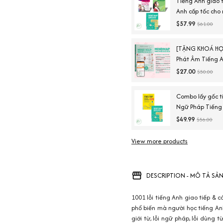
Tiếng Anh giao 
Anh cấp tốc cho
tiếng Anh căn 
$57.99
$61.00
[TẶNG KHOÁ HỌ
Phát Âm Tiếng A
Ngày Chinh Phục
$27.00
$50.00
Combo lấy gốc t
Ngữ Pháp Tiếng
English Vocabul
$49.99
$56.00
Duy)
View more products
DESCRIPTION - MÔ TẢ SẢ
1001 lỗi tiếng Anh giao tiếp & 
phổ biến mà người học tiếng An
giới từ, lỗi ngữ pháp, lỗi dùng t