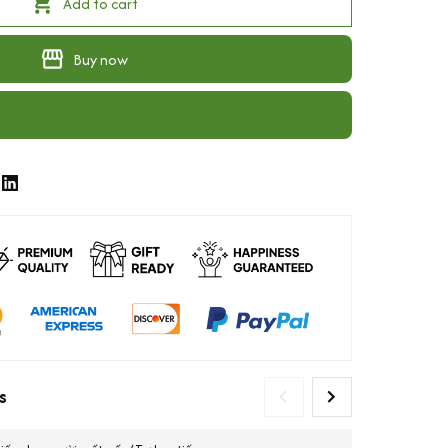
Add to cart
Buy now
s