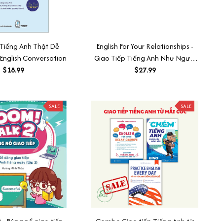
 Tiếng Anh Thật Dễ
English For Your Relationships -
English Conversation
Giao Tiếp Tiếng Anh Như Người
$18.99
Bản Xứ
$27.99
SALE
SALE