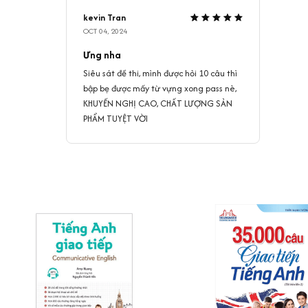
kevin Tran
OCT 04, 2024
Ưng nha
Siêu sát đề thi, mình được hỏi 10 câu thì
bập bẹ được mấy từ vựng xong pass nè,
KHUYẾN NGHỊ CAO, CHẤT LƯỢNG SẢN
PHẨM TUYỆT VỜI