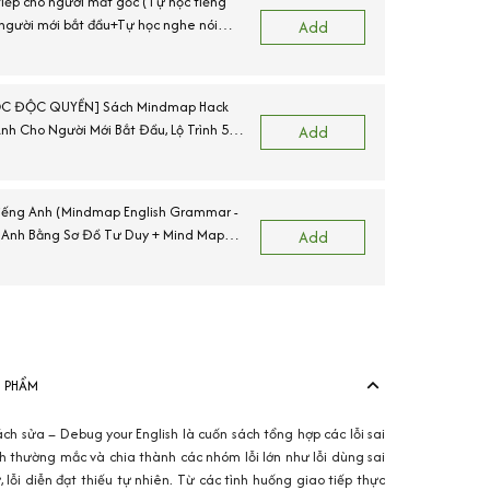
tiếp cho người mất gốc (Tự học tiếng
 người mới bắt đầu+Tự học nghe nói
(
Add
bản+Mindmap Vocabulary)
C ĐỘC QUYỀN] Sách Mindmap Hack
N
nh Cho Người Mới Bắt Đầu, Lộ Trình 55
Add
 IPA
iếng Anh (Mindmap English Grammar -
 Anh Bằng Sơ Đồ Tư Duy + Mind Map
Add
ary - Từ Vựng Tiếng Anh Qua Sơ Đồ Tư
View more produ
N PHẨM
cách sửa
– Debug your English
là cuốn sách tổng hợp các lỗi sai
h thường mắc và chia thành các nhóm lỗi lớn như lỗi dùng sai
ừ, lỗi diễn đạt thiếu tự nhiên. Từ các tình huống giao tiếp thực