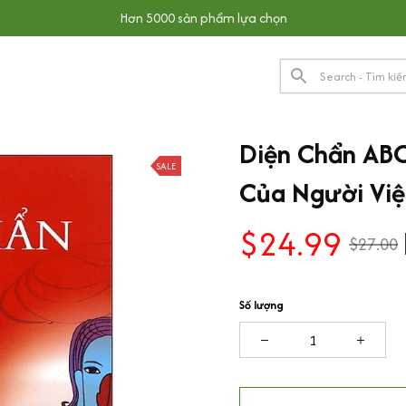
Hơn 5000 sản phẩm lựa chọn
Diện Chẩn ABC
SALE
Của Người Vi
$24.99
$27.00
Số lượng