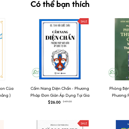
Có thể bạn thích
SALE
Con Của
Cẩm Nang Diện Chẩn - Phương
Phòng Bện
hắng )
Pháp Đơn Giản Áp Dụng Tại Gia
Phương 
$26.00
$49.00
SALE