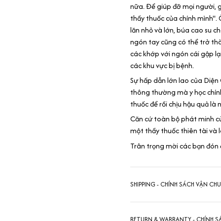
nữa. Để giúp đỡ mọi người,
thầy thuốc của chính mình".
lăn nhỏ và lớn, búa cao su 
ngón tay cũng có thể trở th
các khớp với ngón cái gập lạ
các khu vực bị bệnh.
Sự hấp dẫn lớn lao của Diện 
thông thường mà y học chín
thuốc để rồi chịu hậu quả là
Căn cứ toàn bộ phát minh củ
một thầy thuốc thiên tài và 
Trân trọng mời các bạn đón 
SHIPPING - CHÍNH SÁCH VẬN CH
RETURN & WARRANTY - CHÍNH S