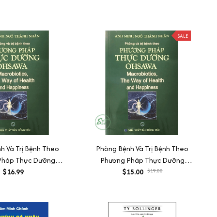
SALE
h Và Trị Bệnh Theo
Phòng Bệnh Và Trị Bệnh Theo
Pháp Thực Dưỡng
Phương Pháp Thực Dưỡng
Ohsawa
$16.99
$15.00
Ohsawa
$19.00