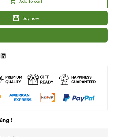
Add to cart
Buy now
ủng !