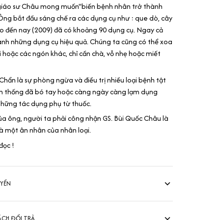
 giáo sư Châu mong muốn"biến bệnh nhân trở thành
 Ông bắt đầu sáng chế ra các dụng cụ như : que dò, cây
cho đến nay (2009) đã có khoảng 90 dụng cụ. Ngay cả
ành những dụng cụ hiệu quả. Chúng ta cũng có thể xoa
i hoặc các ngón khác, chỉ cần chà, vỗ nhẹ hoặc miết
Chẩn là sự phòng ngừa và điều trị nhiều loại bệnh tật
h thống đã bó tay hoặc càng ngày càng lạm dụng
 những tác dụng phụ từ thuốc.
a ông, người ta phải công nhận GS. Bùi Quốc Châu là
là một ân nhân của nhân loại.
đọc !
UYỂN
ÁCH ĐỔI TRẢ