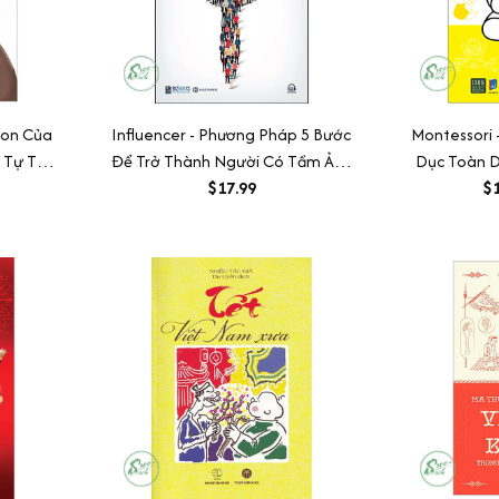
Con Của
Influencer - Phương Pháp 5 Bước
Montessori
 Tự Tin
Để Trở Thành Người Có Tầm Ảnh
Dục Toàn Di
nh Long
Hưởng Nhất Trong Lĩnh Vực Của
$17.99
$1
Bạn