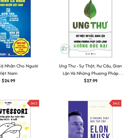
 Cá Nhân Cho Người
Ung Thư - Sự Thật, Hư Cấu, Gian
Việt Nam
Lận Và Những Phương Pháp
$24.99
Chữa Bệnh Không Độc Hại (Tái
$27.99
Bản)
SALE
SALE