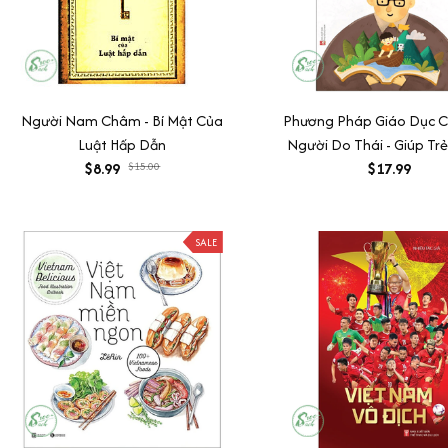
Người Nam Châm - Bí Mật Của
Phương Pháp Giáo Dục 
Luật Hấp Dẫn
Người Do Thái - Giúp Trẻ
$8.99
$15.00
Bước Vào Cuộc Sống ( Mi
$17.99
)
SALE