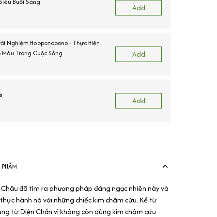
 Siêu Buổi Sáng
Add
Trải Nghiệm Ho'oponopono - Thực Hiện
 Màu Trong Cuộc Sống
Add
i
Add
N PHẨM
 Châu đã tìm ra phương pháp đáng ngạc nhiên này và
thực hành nó với những chiếc kim châm cứu. Kể từ
ụng từ Diện Chẩn vì không còn dùng kim châm cứu