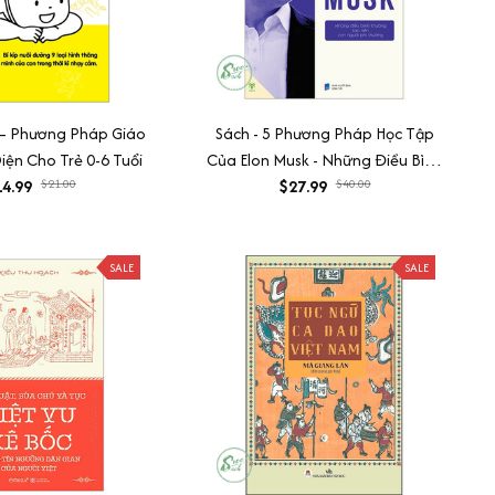
 – Phương Pháp Giáo
Sách - 5 Phương Pháp Học Tập
ện Cho Trẻ 0-6 Tuổi
Của Elon Musk - Những Điều Bình
4.99
$21.00
Thường Tạo Nên Con Người Phi
$27.99
$40.00
Thường
SALE
SALE