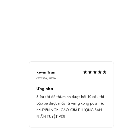
kevin Tran
OCT 04, 2024
Ưng nha
Siêu sát đề thi, mình được hỏi 10 câu thì
bập bẹ được mấy từ vựng xong pass nè,
KHUYẾN NGHỊ CAO, CHẤT LƯỢNG SẢN
PHẨM TUYỆT VỜI