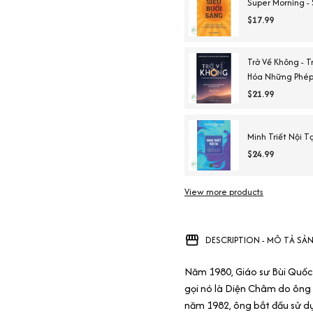
Super Morning -
$17.99
Trở Về Không - 
Hóa Những Phép
$21.99
Minh Triết Nội Tạ
$24.99
View more products
DESCRIPTION - MÔ TẢ SẢ
Năm 1980, Giáo sư Bùi Quốc
gọi nó là Diện Châm do ông 
năm 1982, ông bắt đầu sử d