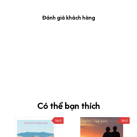
Đánh giá khách hàng
kevin Tran
OCT 04, 2024
Ưng nha
Siêu sát đề thi, mình được hỏi 10 câu thì bập bẹ được mấy từ
vựng xong pass nè, KHUYẾN NGHỊ CAO, CHẤT LƯỢNG SẢN PHẨM
TUYỆT VỜI
Có thể bạn thích
SALE
SALE