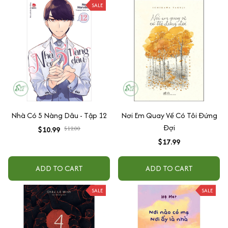
SALE
Nhà Có 5 Nàng Dâu - Tập 12
Nơi Em Quay Về Có Tôi Đứng
Đợi
$10.99
$12.00
$17.99
ADD TO CART
ADD TO CART
SALE
SALE