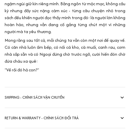
ngậm ngùi giữ kín riêng mình. Bằng ngôn từ mộc mạc, không cầu
kỳ nhưng đầy sức nặng cảm xúc - từng câu chuyện nhỏ trong
sách đều khiến người đọc thấy mình trong đó: là người lớn không
hoàn hảo, nhưng vẫn đang cố gắng từng chút một vì những
người mà ta yêu thương.
Mong rằng sau tất cả, mỗi chúng ta vẫn còn một nơi để quay về.
Có căn nhà luôn ấm bếp, có nồi cá kho, cà muối, canh rau, cơm
nhà sắp sẵn và có Ngoại đứng chờ trước ngõ, cười hiền đón chờ
đứa cháu xa quê:
“Về rồi đó hả con?”
SHIPPING - CHÍNH SÁCH VẬN CHUYỂN
RETURN & WARRANTY - CHÍNH SÁCH ĐỔI TRẢ