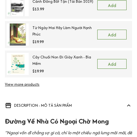
Cánh Đồng Bất Tận (Tái Bản 2019)
Add
$13.99
Từ Ngày Mai Hãy Làm Người Hạnh
Phúc
Add
$19.99
Cây Chuối Non Đi Giày Xanh - Bìa
Mềm
Add
$19.99
View more products
Vi
DESCRIPTION - MÔ TẢ SẢN PHẨM
Đường Về Nhà Có Ngoại Chờ Mong
“Ngoại vốn dĩ chẳng sợ gì cả, chỉ lo một chiều ngả lưng mãi mãi, để