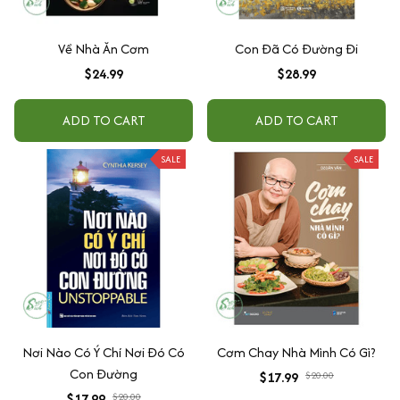
Về Nhà Ăn Cơm
Con Đã Có Đường Đi
$24.99
$28.99
ADD TO CART
ADD TO CART
SALE
SALE
Nơi Nào Có Ý Chí Nơi Đó Có
Cơm Chay Nhà Mình Có Gì?
Con Đường
$17.99
$20.00
$17.99
$20.00