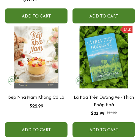
ADD TO CART
ADD TO CART
SALE
Bếp Nhà Nam Không Có Lò
Lá Hoa Trên Đường Về - Thích
Pháp Hoà
$22.99
$23.99
$34.00
ADD TO CART
ADD TO CART