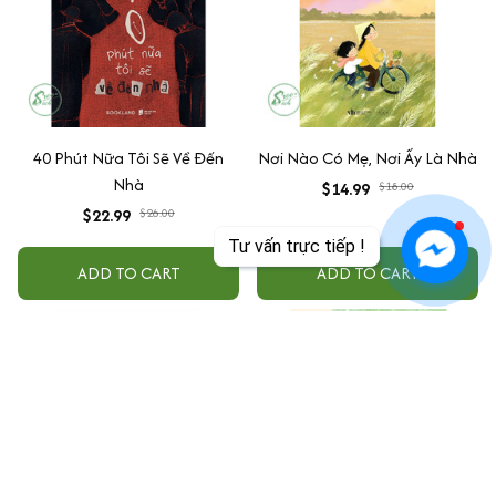
40 Phút Nữa Tôi Sẽ Về Đến
Nơi Nào Có Mẹ, Nơi Ấy Là Nhà
Nhà
$14.99
$18.00
$22.99
$26.00
Tư vấn trực tiếp !
ADD TO CART
ADD TO CART