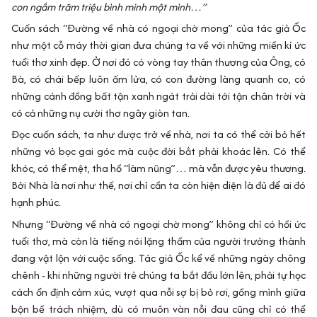
con ngắm trăm triệu bình minh một mình…”
Cuốn sách “Đường về nhà có ngoại chờ mong” của tác giả Ốc
như một cỗ máy thời gian đưa chúng ta về với những miền kí ức
tuổi thơ xinh đẹp. Ở nơi đó có vòng tay thân thương của Ông, có
Bà, có chái bếp luôn ấm lửa, có con đường làng quanh co, có
những cánh đồng bất tận xanh ngát trải dài tới tận chân trời và
có cả những nụ cười thơ ngây giòn tan.
Đọc cuốn sách, ta như được trở về nhà, nơi ta có thể cởi bỏ hết
những vỏ bọc gai góc mà cuộc đời bắt phải khoác lên. Có thể
khóc, có thể mệt, tha hồ “làm nũng”… mà vẫn được yêu thương.
Bởi Nhà là nơi như thế, nơi chỉ cần ta còn hiện diện là đủ để ai đó
hạnh phúc.
Nhưng “Đường về nhà có ngoại chờ mong” không chỉ có hồi ức
tuổi thơ, mà còn là tiếng nói lặng thầm của người trưởng thành
đang vật lộn với cuộc sống. Tác giả Ốc kể về những ngày chông
chênh - khi những người trẻ chúng ta bắt đầu lớn lên, phải tự học
cách ổn định cảm xúc, vượt qua nỗi sợ bị bỏ rơi, gồng mình giữa
bộn bề trách nhiệm, dù có muôn vàn nỗi đau cũng chỉ có thể