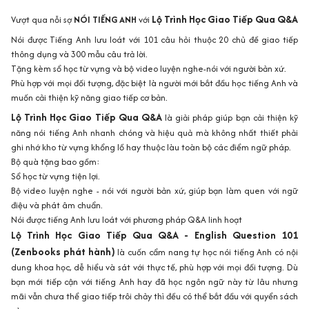
Lộ Trình Học Giao Tiếp Qua Q&A
Vượt qua nỗi sợ
NÓI TIẾNG ANH
với
Nói được Tiếng Anh lưu loát với 101 câu hỏi thuộc 20 chủ đề giao tiếp
thông dụng và 300 mẫu câu trả lời.
Tặng kèm sổ học từ vựng và bộ video luyện nghe-nói với người bản xứ.
Phù hợp với mọi đối tượng, đặc biệt là người mới bắt đầu học tiếng Anh và
muốn cải thiện kỹ năng giao tiếp cơ bản.
Lộ Trình Học Giao Tiếp Qua Q&A
là giải pháp giúp bạn cải thiện kỹ
năng nói tiếng Anh nhanh chóng và hiệu quả mà không nhất thiết phải
ghi nhớ kho từ vựng khổng lồ hay thuộc làu toàn bộ các điểm ngữ pháp.
Bộ quà tặng bao gồm:
Sổ học từ vựng tiện lợi.
Bộ video luyện nghe - nói với người bản xứ, giúp bạn làm quen với ngữ
điệu và phát âm chuẩn.
Nói được tiếng Anh lưu loát với phương pháp Q&A linh hoạt
Lộ Trình Học Giao Tiếp Qua Q&A - English Question 101
(Zenbooks phát hành)
là cuốn cẩm nang tự học nói tiếng Anh có nội
dung khoa học, dễ hiểu và sát với thực tế, phù hợp với mọi đối tượng. Dù
bạn mới tiếp cận với tiếng Anh hay đã học ngôn ngữ này từ lâu nhưng
mãi vẫn chưa thể giao tiếp trôi chảy thì đều có thể bắt đầu với quyển sách