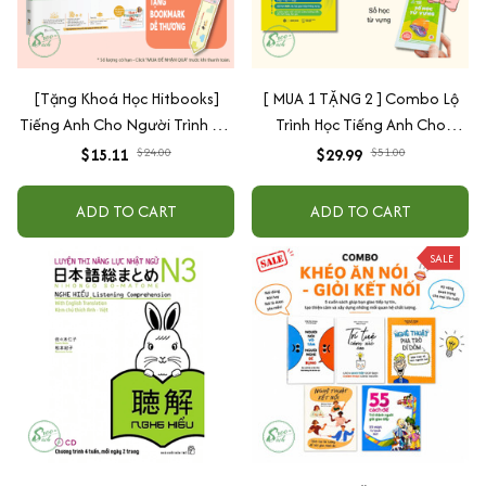
[Tặng Khoá Học Hitbooks]
[ MUA 1 TẶNG 2 ] Combo Lộ
Tiếng Anh Cho Người Trình Độ
Trình Học Tiếng Anh Cho
Căn Bản
Người Mất Gốc ( Kèm sổ học
$15.11
$24.00
$29.99
$51.00
từ vựng màu xanh) + Động Từ
Bất Quy Tắc & Ngữ Pháp
ADD TO CART
ADD TO CART
Tiếng Anh Cản Bản
SALE