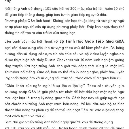
này.
Nói tiếng Anh dễ dàng: 101 câu hỏi và 300 mẫu câu trả lời thuộc 20 chủ
đề giao tiếp thông dụng, giúp bạn tự tin giao tiếp ngay từ đầu.
Phương pháp Q&A linh hoạt: Không cần học thuộc lòng từ vựng hay ngữ
pháp phức tạp, chỉ cần áp dụng phương pháp Hỏi - Đáp linh hoạt, thay thế
thông tin để tạo ra câu trả lời của riêng bạn.
Lộ Trình Học Giao Tiếp Qua Q&A
Bên cạnh các mẫu hội thoại, với
,
bạn còn được cung cấp kho từ vựng theo chủ đề kèm phát âm IPA, bảng
hướng dẫn sử dụng các cụm từ, cấu trúc câu và bộ video luyện nghe-nói
được thực hiện bởi thầy Dustin Cheverier với 10 năm kinh nghiệm giảng
dạy, truyền lửa học tiếng Anh cho giới trẻ, đồng thời cũng là một MC,
Youtuber nổi tiếng. Qua đó, bạn có thể rèn kỹ năng nghe, phát âm, luyến
láy, nhấn trọng âm và sử dụng cấu trúc câu theo cách của người bản xứ.
“Chìa khóa của ngôn ngữ là sự lặp đi lặp lại”. Theo các chuyên gia,
phương pháp Q&A là giải pháp tốt nhất để bắt đầu học một ngôn ngữ
mới, đặc biệt là trong kỹ năng giao tiếp. Cách học này sẽ giúp người học
bắt chước nói tiếng Anh một cách bản năng. Về lâu dài, não bộ sẽ hình
thành khả năng tự phản xạ để có thể linh hoạt “lèo lái” các cuộc đối thoại
một cách tự tin và thú vị.
Làm chủ giao tiếp tiếng Anh hằng ngày qua 20 chủ đề thông dụng
Với 101 câu hỏi và 300 mẫu câu trả lời hoàn chỉnh thuộc 20 chủ đề quen