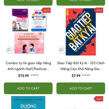
SALE
SALE
Combo tự tin giao tiếp tiếng
Giao Tiếp Bất Kỳ Ai - 101 Cách
Anh ngành Nail (Flashcard
Nâng Cao Khả Năng Giao
ngành nail + Tự học tiếng Anh
Tiếp (Tái Bản)
$72.99
$78.00
$7.99
$16.00
cấp tốc cho người mới bắt đầu
+ English For Your
ADD TO CART
ADD TO CART
Relationships - Giao Tiếp
Tiếng Anh Như Người Bản Xứ)
SALE