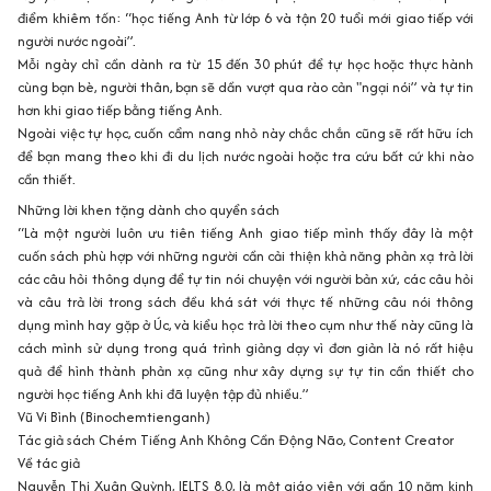
điểm khiêm tốn: “học tiếng Anh từ lớp 6 và tận 20 tuổi mới giao tiếp với
người nước ngoài”.
Mỗi ngày chỉ cần dành ra từ 15 đến 30 phút để tự học hoặc thực hành
cùng bạn bè, người thân, bạn sẽ dần vượt qua rào cản "ngại nói” và tự tin
hơn khi giao tiếp bằng tiếng Anh.
Ngoài việc tự học, cuốn cẩm nang nhỏ này chắc chắn cũng sẽ rất hữu ích
để bạn mang theo khi đi du lịch nước ngoài hoặc tra cứu bất cứ khi nào
cần thiết.
Những lời khen tặng dành cho quyển sách
“Là một người luôn ưu tiên tiếng Anh giao tiếp mình thấy đây là một
cuốn sách phù hợp với những người cần cải thiện khả năng phản xạ trả lời
các câu hỏi thông dụng để tự tin nói chuyện với người bản xứ, các câu hỏi
và câu trả lời trong sách đều khá sát với thực tế những câu nói thông
dụng mình hay gặp ở Úc, và kiểu học trả lời theo cụm như thế này cũng là
cách mình sử dụng trong quá trình giảng dạy vì đơn giản là nó rất hiệu
quả để hình thành phản xạ cũng như xây dựng sự tự tin cần thiết cho
người học tiếng Anh khi đã luyện tập đủ nhiều.”
Vũ Vi Bình (Binochemtienganh)
Tác giả sách Chém Tiếng Anh Không Cần Động Não, Content Creator
Về tác giả
Nguyễn Thị Xuân Quỳnh, IELTS 8.0, là một giáo viên với gần 10 năm kinh