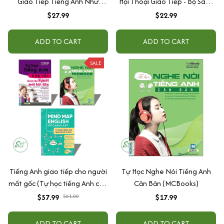
Giao Tiếp Tiếng Anh Như
Hội Thoại Giao Tiếp - Bộ Sách
Người Bản Xứ
Dành Cho Người Tự Học
$27.99
$22.99
ADD TO CART
ADD TO CART
SALE
Tiếng Anh giao tiếp cho người
Tự Học Nghe Nói Tiếng Anh
mất gốc (Tự học tiếng Anh cấp
Căn Bản (MCBooks)
tốc cho người mới bắt đầu+Tự
$57.99
$61.00
$17.99
học nghe nói tiếng Anh căn
bản+Mindmap Vocabulary)
ADD TO CART
ADD TO CART