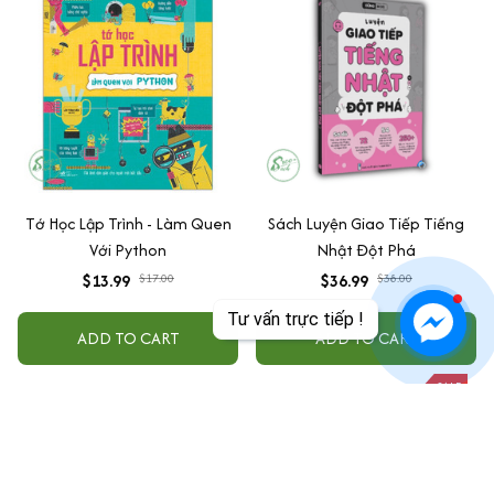
Tớ Học Lập Trình - Làm Quen
Sách Luyện Giao Tiếp Tiếng
Với Python
Nhật Đột Phá
$13.99
$17.00
$36.99
$38.00
Tư vấn trực tiếp !
ADD TO CART
ADD TO CART
SALE