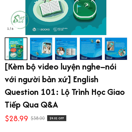
1 / 6
[Kèm bộ video luyện nghe–nói 
với người bản xứ] English 
Question 101: Lộ Trình Học Giao 
Tiếp Qua Q&A
$28.99
$38.00
$9.01 OFF