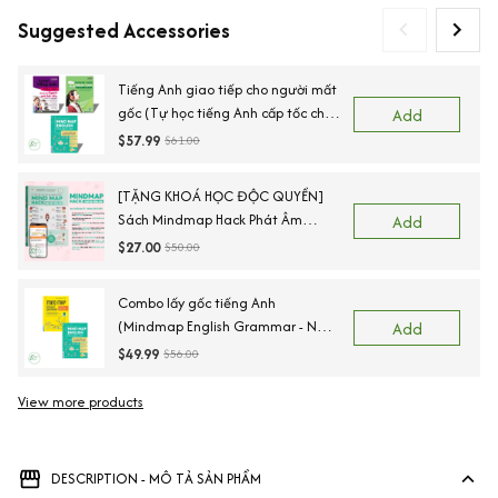
Suggested Accessories
Tiếng Anh giao tiếp cho người mất
gốc (Tự học tiếng Anh cấp tốc cho
Add
người mới bắt đầu+Tự học nghe
$57.99
$61.00
nói tiếng Anh căn bản+Mindmap
Vocabulary)
[TẶNG KHOÁ HỌC ĐỘC QUYỀN]
Sách Mindmap Hack Phát Âm
Add
Tiếng Anh Cho Người Mới Bắt Đầu,
$27.00
$50.00
Lộ Trình 55 Ngày Chinh Phục IPA
Combo lấy gốc tiếng Anh
(Mindmap English Grammar - Ngữ
Add
Pháp Tiếng Anh Bằng Sơ Đồ Tư
$49.99
$56.00
Duy + Mind Map English Vocabulary
- Từ Vựng Tiếng Anh Qua Sơ Đồ
View more products
Vi
Tư Duy)
DESCRIPTION - MÔ TẢ SẢN PHẨM