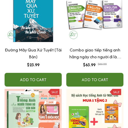
Đường Mây Qua Xứ Tuyết (Tái
Combo giao tiếp tiếng anh
Bản)
hằng ngày cho người đi làm
(Mastering English Từ vựng +
$23.99
$63.99
$86.00
ngữ pháp + giao tiếp)
ADD TO CART
ADD TO CART
SALE
SALE