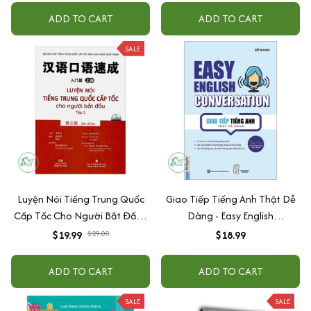
Giao tiếp tiếng Anh như người
nhớ siêu tốc từ vựng tiếng Hàn
ADD TO CART
ADD TO CART
bản xứ)
+ Ngữ pháp tiếng Hàn bỏ túi)
SALE
Luyện Nói Tiếng Trung Quốc
Giao Tiếp Tiếng Anh Thật Dễ
Cấp Tốc Cho Người Bắt Đầu -
Dàng - Easy English
Tập 1 (Kèm file MP3)
Conversation (Tái Bản 2020)
$19.99
$29.00
$18.99
ADD TO CART
ADD TO CART
SALE
SALE