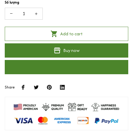
Số lượng
Add to cart
Buy now
Share