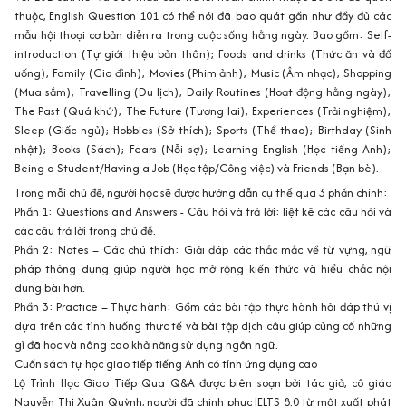
thuộc, English Question 101 có thể nói đã bao quát gần như đầy đủ các
mẫu hội thoại cơ bản diễn ra trong cuộc sống hằng ngày. Bao gồm: Self-
introduction (Tự giới thiệu bản thân); Foods and drinks (Thức ăn và đồ
uống); Family (Gia đình); Movies (Phim ảnh); Music (Âm nhạc); Shopping
(Mua sắm); Travelling (Du lịch); Daily Routines (Hoạt động hằng ngày);
The Past (Quá khứ); The Future (Tương lai); Experiences (Trải nghiệm);
Sleep (Giấc ngủ); Hobbies (Sở thích); Sports (Thể thao); Birthday (Sinh
nhật); Books (Sách); Fears (Nỗi sợ); Learning English (Học tiếng Anh);
Being a Student/Having a Job (Học tập/Công việc) và Friends (Bạn bè).
Trong mỗi chủ đề, người học sẽ được hướng dẫn cụ thể qua 3 phần chính:
Phần 1: Questions and Answers - Câu hỏi và trả lời: liệt kê các câu hỏi và
các câu trả lời trong chủ đề.
Phần 2: Notes – Các chú thích: Giải đáp các thắc mắc về từ vựng, ngữ
pháp thông dụng giúp người học mở rộng kiến thức và hiểu chắc nội
dung bài hơn.
Phần 3: Practice – Thực hành: Gồm các bài tập thực hành hỏi đáp thú vị
dựa trên các tình huống thực tế và bài tập dịch câu giúp củng cố những
gì đã học và nâng cao khả năng sử dụng ngôn ngữ.
Cuốn sách tự học giao tiếp tiếng Anh có tính ứng dụng cao
Lộ Trình Học Giao Tiếp Qua Q&A được biên soạn bởi tác giả, cô giáo
Nguyễn Thị Xuân Quỳnh, người đã chinh phục IELTS 8.0 từ một xuất phát