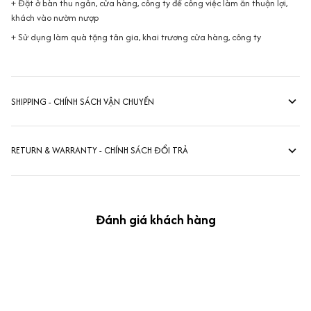
+ Đặt ở bàn thu ngân, cửa hàng, công ty để công việc làm ăn thuận lợi,
khách vào nườm nượp
+ Sử dụng làm quà tặng tân gia, khai trương cửa hàng, công ty
SHIPPING - CHÍNH SÁCH VẬN CHUYỂN
RETURN & WARRANTY - CHÍNH SÁCH ĐỔI TRẢ
Đánh giá khách hàng
kevin Tran
OCT 04, 2024