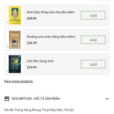
Kinh Diệu Pháp Liên Hoa Bìa Mềm
Add
$29.99
Đường xưa mây trắng (bìa mềm)
Add
$34.99
Linh Hồn Song Sinh
Add
$19.99
View more products
Vi
DESCRIPTION - MÔ TẢ SẢN PHẨM
Gà Đẻ Trứng Vàng Phong Thuỷ May Mắn, Tài Lộc