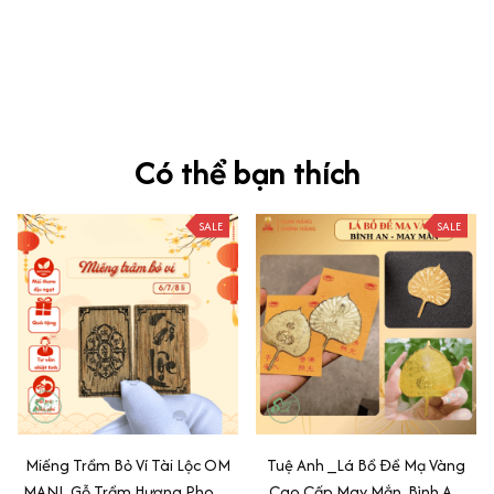
Ưng nha
Siêu sát đề thi, mình được hỏi 10 câu thì bập bẹ được mấy từ
vựng xong pass nè, KHUYẾN NGHỊ CAO, CHẤT LƯỢNG SẢN PHẨM
TUYỆT VỜI
Có thể bạn thích
SALE
SALE
Miếng Trầm Bỏ Ví Tài Lộc OM
Tuệ Anh _Lá Bồ Đề Mạ Vàng
MANI, Gỗ Trầm Hương Phong
Cao Cấp May Mắn, Bình An,