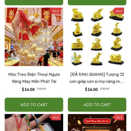
SALE
SALE
Móc Treo Điện Thoại Ngựa
[ĐÃ KHAI QUANG] Tượng 12
Vàng May Mắn Phát Tài
con giáp sơn xi mạ vàng may
mắn sức khỏe tài lộc
$14.00
$20.00
$16.00
$25.00
ADD TO CART
ADD TO CART
SALE
SALE