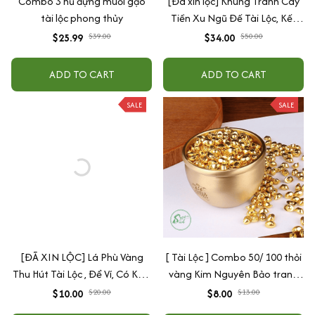
Combo 3 hũ đựng muối gạo
[Đã xin lộc] Khung Tranh Cây
tài lộc phong thủy
Tiền Xu Ngũ Đế Tài Lộc, Kết
Hợp Từ Xu Cổ Âm Dương
$25.99
$39.00
$34.00
$50.00
Phong Thủy, Rước Tài Lộc
ADD TO CART
ADD TO CART
SALE
SALE
[ĐÃ XIN LỘC] Lá Phù Vàng
[ Tài Lộc ] Combo 50/ 100 thỏi
Thu Hút Tài Lộc , Để Ví, Có Keo
vàng Kim Nguyên Bảo trang
Dán Điện Thoại, Trang Trí
trí bàn thờ, bàn làm việc
$10.00
$20.00
$8.00
$13.00