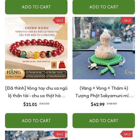
ADD TO CART
ADD TO CART
SALE
SALE
[Đã thỉnh] Vòng tay chu sa ngũ
(Vàng + Vòng + Thảm 4)
lộ thần tài - chu sa thật hàm
Tượng Phật Sakyamuni mỉm
lượng cao (tặng kèm túi lộc +
cười cầu bình an may mắn để
$21.01
$41.00
$42.99
$48.00
lá vàng)
taplo ô tô
ADD TO CART
ADD TO CART
SALE
SALE