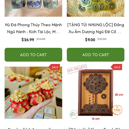
Hũ Đá Phong Thủy Theo Mệnh
[TẶNG TÚI NHUNG LỘC] Đồng
Ngũ Hành - Kích Tài Lộc, May
Xu Âm Dương Ngũ Đế Cổ Đã
Mắn, Bình An, Học Hành và
Khai Quang Xin Lộc Bình An
$26.99
$34.00
$9.00
$21.00
Công Danh
May Mắn Decor Phong Thuỷ
Cho Nam Nữ
ADD TO CART
ADD TO CART
SALE
SALE