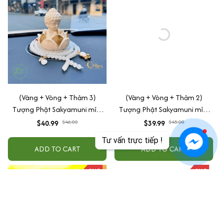
(Vàng + Vòng + Thảm 3)
(Vàng + Vòng + Thảm 2)
Tượng Phật Sakyamuni mỉm
Tượng Phật Sakyamuni mỉm
cười cầu bình an may mắn để
cười cầu bình an may mắn để
$40.99
$46.00
$39.99
$45.00
taplo ô tô
taplo ô tô
Tư vấn trực tiếp !
ADD TO CART
ADD TO CART
SALE
SALE