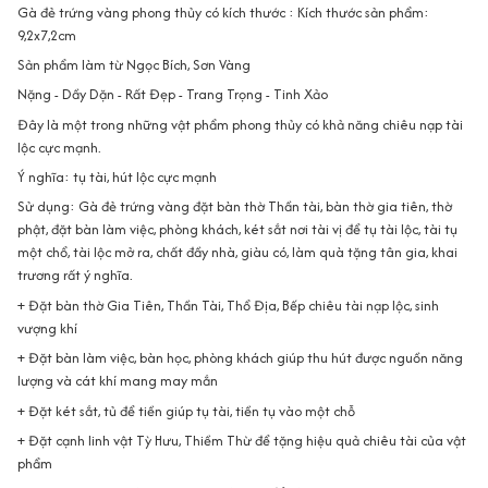
Gà đẻ trứng vàng phong thủy có kích thước : Kích thước sản phẩm:
9,2x7,2cm
Sản phẩm làm từ Ngọc Bích, Sơn Vàng
Nặng - Dầy Dặn - Rất Đẹp - Trang Trọng - Tinh Xảo
Đây là một trong những vật phẩm phong thủy có khả năng chiêu nạp tài
lộc cực mạnh.
Ý nghĩa: tụ tài, hút lộc cực mạnh
Sử dụng: Gà đẻ trứng vàng đặt bàn thờ Thần tài, bàn thờ gia tiên, thờ
phật, đặt bàn làm việc, phòng khách, két sắt nơi tài vị để tụ tài lộc, tài tụ
một chổ, tài lộc mở ra, chất đầy nhà, giàu có, làm quà tặng tân gia, khai
trương rất ý nghĩa.
+ Đặt bàn thờ Gia Tiên, Thần Tài, Thổ Địa, Bếp chiêu tài nạp lộc, sinh
vượng khí
+ Đặt bàn làm việc, bàn học, phòng khách giúp thu hút được nguồn năng
lượng và cát khí mang may mắn
+ Đặt két sắt, tủ để tiền giúp tụ tài, tiền tụ vào một chỗ
+ Đặt cạnh linh vật Tỳ Hưu, Thiềm Thừ để tặng hiệu quả chiêu tài của vật
phẩm