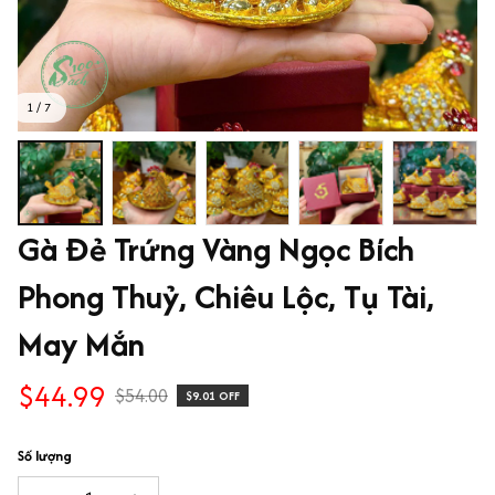
1 / 7
Gà Đẻ Trứng Vàng Ngọc Bích 
Phong Thuỷ, Chiêu Lộc, Tụ Tài, 
May Mắn
$44.99
$54.00
$9.01 OFF
Số lượng