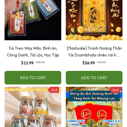
Túi Treo May Mắn, Bình An,
[Flashsale] Tranh Hoàng Thần
Công Danh, Tài Lộc, Học Tập
Tài Dzambhala chiêu tài hút
lộc, tăng vượng khí
$11.99
$20.00
$26.99
$38.00
ADD TO CART
ADD TO CART
SALE
SALE