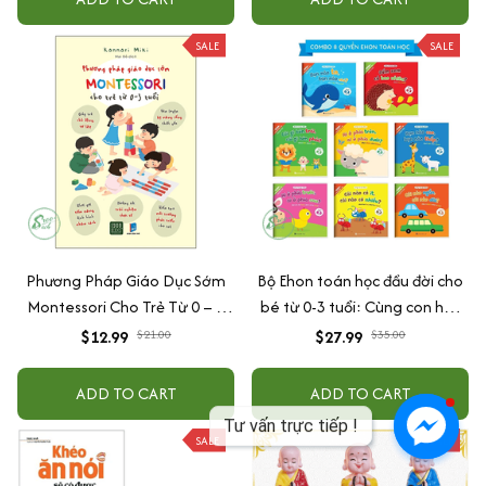
SALE
SALE
Phương Pháp Giáo Dục Sớm
Bộ Ehon toán học đầu đời cho
Montessori Cho Trẻ Từ 0 – 3
bé từ 0-3 tuổi: Cùng con học
Tuổi
toán (song ngữ Việt Anh)
$12.99
$21.00
$27.99
$35.00
ADD TO CART
ADD TO CART
SALE
SALE