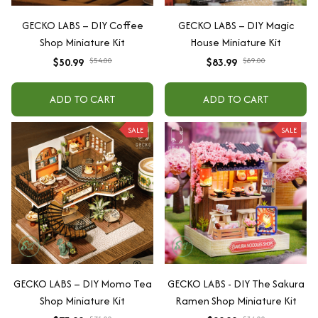
GECKO LABS – DIY Coffee
GECKO LABS – DIY Magic
Shop Miniature Kit
House Miniature Kit
$50.99
$54.00
$83.99
$89.00
ADD TO CART
ADD TO CART
SALE
SALE
GECKO LABS – DIY Momo Tea
GECKO LABS - DIY The Sakura
Shop Miniature Kit
Ramen Shop Miniature Kit