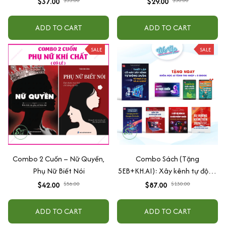
$37.00
$29.00
Năng Trí Tuệ Cho Bé (3-6 Tuổi)
ADD TO CART
ADD TO CART
SALE
SALE
Combo 2 Cuốn – Nữ Quyền,
Combo Sách (Tặng
Phụ Nữ Biết Nói
5EB+KH.AI): Xây kênh tự động
AI Agent + AI siêu mạnh + 3
$42.00
$56.00
$87.00
$130.00
cấp độ AI + Kiếm tiền Youtube
+ Xu hướng
ADD TO CART
ADD TO CART