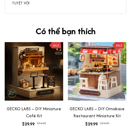
TUYỆT VỜI
Có thể bạn thích
SALE
SALE
GECKO LABS – DIY Miniature
GECKO LABS – DIY Omakase
Café Kit
Restaurant Miniature Kit
$29.99
$34.00
$29.99
$34.00