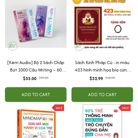
[Kèm Audio] Bộ 2 Sách Chấp
Sách Kinh Pháp Cú - in màu
Bút 1000 Câu Writing – 60
423 hình minh họa bìa cứng
Ngày Gieo Trồng Tư Duy
cao cấp + tặng kèm vòng tay
$55.00
$90.00
$32.99
$48.00
Writing- Cải Thiện Kỹ Năng Viết
ADD TO CART
ADD TO CART
SALE
SALE