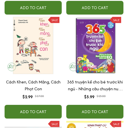
ADD TO CART
ADD TO CART
SALE
SALE
Cách Khen, Cách Mắng, Cách
365 truyện kể cho bé trước khi
Phạt Con
ngủ - Những câu chuyện nuôi
dưỡng cảm xúc EQ (2-12 tuổi)
$2.99
$17.00
$5.99
$15.00
ADD TO CART
ADD TO CART
SALE
SALE