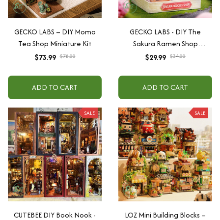
GECKO LABS – DIY Momo
GECKO LABS - DIY The
Tea Shop Miniature Kit
Sakura Ramen Shop
Miniature Kit
$73.99
$78.00
$29.99
$34.00
ADD TO CART
ADD TO CART
SALE
SALE
CUTEBEE DIY Book Nook -
LOZ Mini Building Blocks –