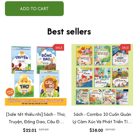
ADD TO CART
Best sellers
SALE
SALE
[Sale tết thiếu nhi] Sách - Thơ,
Sách - Combo 10 Cuốn Quản
Truyện, Đồng Dao, Câu Đố,
Lý Cảm Xúc Và Phát Triển Tính
Tập Nói Tập Đọc Cho Bé 0-6
Cách Cho Bé Từ 2 - 6 Tuổi
$22.01
$39.00
$38.00
$57.00
Tuổi - Combo 4 Quyển