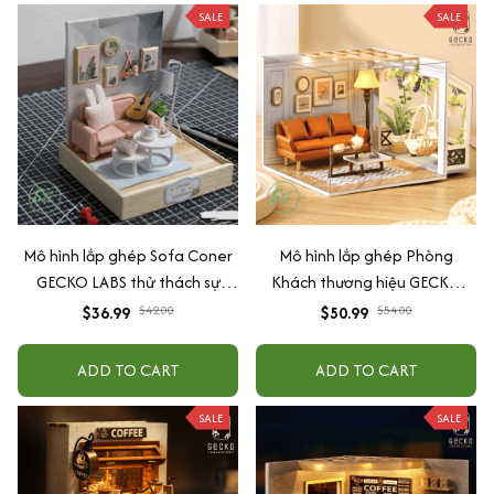
SALE
SALE
Mô hình lắp ghép Sofa Coner
Mô hình lắp ghép Phòng
GECKO LABS thử thách sự
Khách thương hiệu GECKO
khéo léo
LABS thử thách sự khéo léo
$36.99
$42.00
$50.99
$54.00
ADD TO CART
ADD TO CART
SALE
SALE