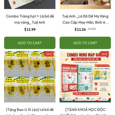
Combo Tràng hạt + Lá bồ đề
Tuệ Anh _Lá Bồ Đề Mạ Vàng
mạ vàng_ Tuệ Anh
Cao Cấp May Mắn, Bình An,
Chiêu Tài Lộc
$11.99
$11.24
$12.00
ADD TO CART
ADD TO CART
SALE
SALE
(Tặng Bao Lì Xì Lộc) Lá bồ đề
[TẶNG KHOÁ HỌC ĐỘC