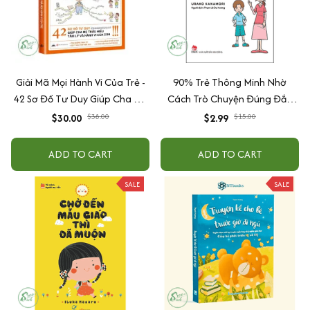
Giải Mã Mọi Hành Vi Của Trẻ -
90% Trẻ Thông Minh Nhờ
42 Sơ Đồ Tư Duy Giúp Cha Mẹ
Cách Trò Chuyện Đúng Đắn
Thấu Hiểu Tâm Lý Và Hành Vi
Của Cha Mẹ
$30.00
$38.00
$2.99
$15.00
Của Con
ADD TO CART
ADD TO CART
SALE
SALE