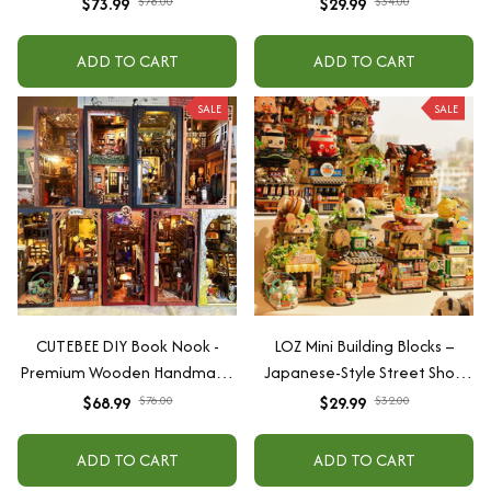
$73.99
$78.00
$29.99
$34.00
ADD TO CART
ADD TO CART
SALE
SALE
CUTEBEE DIY Book Nook -
LOZ Mini Building Blocks –
Premium Wooden Handmade
Japanese-Style Street Shop
Mounting Model
Mode
$68.99
$76.00
$29.99
$32.00
ADD TO CART
ADD TO CART