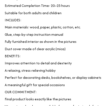
Estimated Completion Time: 20–25 hours
Suitable for both adults and children
INCLUDES:
Main materials: wood, paper, plastic, cotton, etc.
Glue, step-by-step instruction manual
Fully furnished interior as shown in the pictures
Dust cover made of clear acrylic (mica)
BENEFITS:
Improves attention to detail and dexterity
A relaxing, stress-relieving hobby
Perfect for decorating desks, bookshelves, or display cabinets
A meaningful gift for special occasions
OUR COMMITMENT:
Final product looks exactly like the pictures