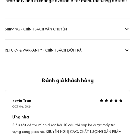
Warranty and exchange available for manufacturing defects
SHIPPING - CHÍNH SÁCH VẬN CHUYỂN
RETURN & WARRANTY - CHÍNH SÁCH ĐỔI TRẢ
Đánh giá khách hàng
kevin Tran
OCT 04, 2024
Ưng nha
Siêu sát đề thi, mình được hỏi 10 câu thì bập bẹ được mấy từ
vựng xong pass nè, KHUYẾN NGHỊ CAO, CHẤT LƯỢNG SẢN PHẨM