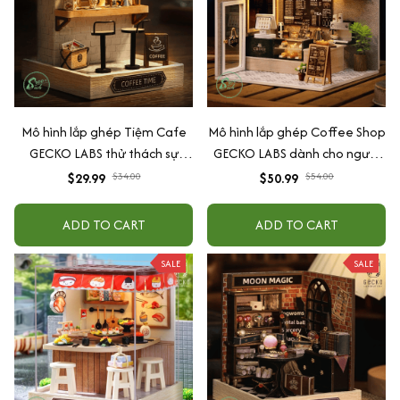
Mô hình lắp ghép Tiệm Cafe
Mô hình lắp ghép Coffee Shop
GECKO LABS thử thách sự
GECKO LABS dành cho người
khéo léo, giải tỏa căng thẳng
lớn khéo tay
$29.99
$34.00
$50.99
$54.00
ADD TO CART
ADD TO CART
SALE
SALE