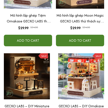
Mô hình lắp ghép Tiệm
Mô hình lắp ghép Moon Magic
Omakase GECKO LABS thử
GECKO LABS thử thách sự
thách sự khéo léo, giải tỏa
khéo léo, giải tỏa căng thẳng
$29.99
$34.00
$29.99
$34.00
căng thẳng
ADD TO CART
ADD TO CART
SALE
SALE
GECKO LABS – DIY Miniature
GECKO LABS – DIY Omakase