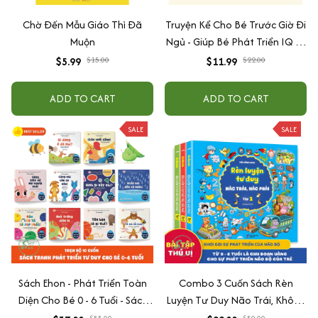
Chờ Đến Mẫu Giáo Thì Đã
Truyện Kể Cho Bé Trước Giờ Đi
Muộn
Ngủ - Giúp Bé Phát Triển IQ Và
EQ
$5.99
$15.00
$11.99
$22.00
ADD TO CART
ADD TO CART
SALE
SALE
Sách Ehon - Phát Triển Toàn
Combo 3 Cuốn Sách Rèn
Diện Cho Bé 0 - 6 Tuổi - Sách
Luyện Tư Duy Não Trái, Không
Song Ngữ Việt - Anh
Não Phải - Đánh Thức Tiềm
$55.00
$50.00