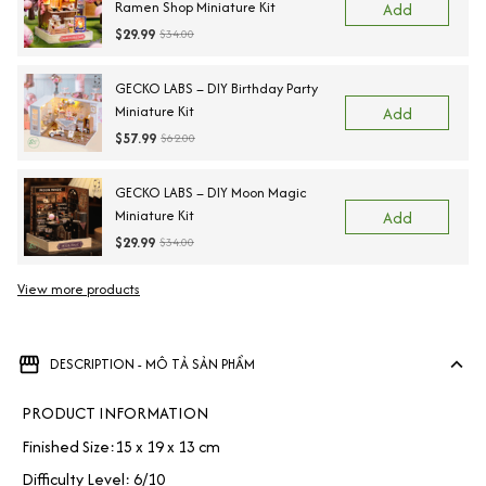
Ramen Shop Miniature Kit
Add
$29.99
$34.00
GECKO LABS – DIY Birthday Party
Miniature Kit
Add
$57.99
$62.00
GECKO LABS – DIY Moon Magic
Miniature Kit
Add
$29.99
$34.00
View more products
DESCRIPTION - MÔ TẢ SẢN PHẨM
PRODUCT INFORMATION
Finished Size:15 x 19 x 13 cm
Difficulty Level: 6/10