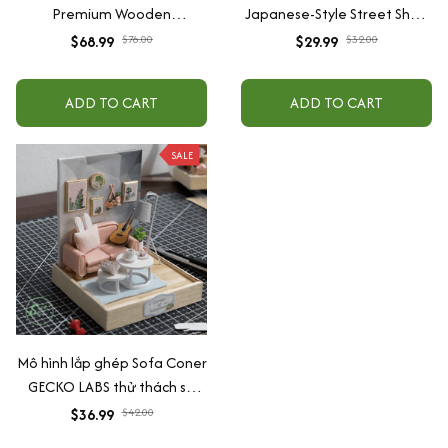
Premium Wooden
Japanese-Style Street Shop
Handmade Mounting Model
Mode
$68.99
$76.00
$29.99
$32.00
ADD TO CART
ADD TO CART
SALE
Mô hình lắp ghép Sofa Coner
GECKO LABS thử thách sự
khéo léo
$36.99
$42.00