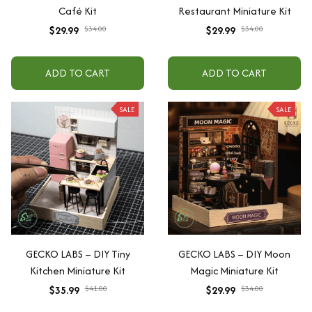
Café Kit
Restaurant Miniature Kit
$29.99
$34.00
$29.99
$34.00
ADD TO CART
ADD TO CART
SALE
SALE
GECKO LABS – DIY Tiny
GECKO LABS – DIY Moon
Kitchen Miniature Kit
Magic Miniature Kit
$35.99
$41.00
$29.99
$34.00