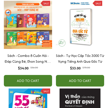
SALE
SALE
Sách - Combo 8 Cuốn Hỏi -
Sách - Tự Học Cấp Tốc 3000 Từ
Đáp Cùng Bé, Ehon Song Ngữ
Vựng Tiếng Anh Qua Gốc Từ
Việt - Anh - Dành Cho Bé Từ 0
$34.00
$56.00
$33.00
$70.00
-3 Tuổi
ADD TO CART
ADD TO CART
SALE