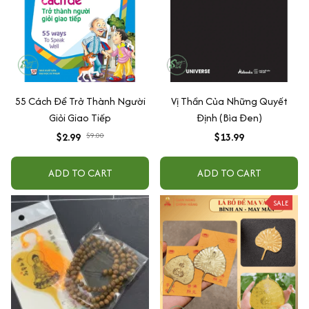
55 Cách Để Trở Thành Người
Vị Thần Của Những Quyết
Giỏi Giao Tiếp
Định (Bìa Đen)
$2.99
$9.00
$13.99
ADD TO CART
ADD TO CART
SALE