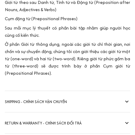
Giới từ theo sau Danh từ, Tính từ và Động từ (Preposition after
Nouns, Adjectives & Verbs)
Cụm động từ (Prepositional Phrases)
Sau mỗi mục lý thuyết có phần bài tập nhằm giúp người học
củng cố kiến thức.
Ở phần Giới từ thông dụng, ngoài các giới từ chỉ thời gian, nơi
chốn và sự chuyển động, chúng tôi còn giới thiệu các giới từ một
từ (one-word) và hai từ (two-word). Riêng giới từ phức gồm ba
từ (three-word) sẽ được trình bày ở phần Cụm giới từ
(Prepositional Phrases).
SHIPPING - CHÍNH SÁCH VẬN CHUYỂN
RETURN & WARRANTY - CHÍNH SÁCH ĐỔI TRẢ