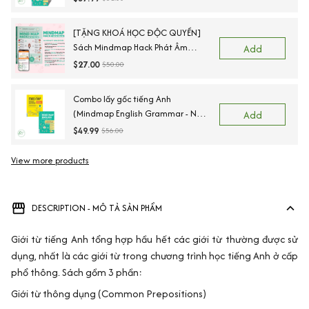
nói tiếng Anh căn bản+Mindmap
Vocabulary)
[TẶNG KHOÁ HỌC ĐỘC QUYỀN]
Sách Mindmap Hack Phát Âm
Add
Tiếng Anh Cho Người Mới Bắt Đầu,
$27.00
$50.00
Lộ Trình 55 Ngày Chinh Phục IPA
Combo lấy gốc tiếng Anh
(Mindmap English Grammar - Ngữ
Add
Pháp Tiếng Anh Bằng Sơ Đồ Tư
$49.99
$56.00
Duy + Mind Map English Vocabulary
- Từ Vựng Tiếng Anh Qua Sơ Đồ
View more products
Vi
Tư Duy)
DESCRIPTION - MÔ TẢ SẢN PHẨM
Giới từ tiếng Anh tổng hợp hầu hết các giới từ thường được sử
dụng, nhất là các giới từ trong chương trình học tiếng Anh ở cấp
phổ thông. Sách gồm 3 phần:
Giới từ thông dụng (Common Prepositions)