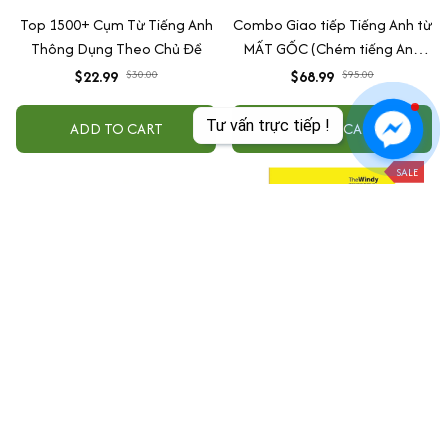
Top 1500+ Cụm Từ Tiếng Anh
Combo Giao tiếp Tiếng Anh từ
Thông Dụng Theo Chủ Đề
MẤT GỐC (Chém tiếng Anh
không cần động não + Đối đáp
$22.99
$30.00
$68.99
$95.00
tiếng Anh không cần nghĩ +
Giao tiếp tiếng Anh như người
Tư vấn trực tiếp !
ADD TO CART
ADD TO CART
bản xứ)
SALE
Combo 30 Chủ Đề Từ Vựng
Tự Học 2000 Từ Vựng Tiếng
Tiếng Anh (2 Tập)
Anh Theo Chủ Đề
$63.99
$16.99
$32.00