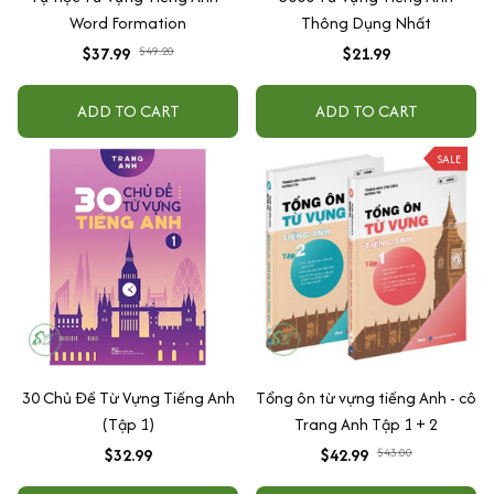
Word Formation
Thông Dụng Nhất
$37.99
$49.20
$21.99
ADD TO CART
ADD TO CART
SALE
30 Chủ Đề Từ Vựng Tiếng Anh
Tổng ôn từ vựng tiếng Anh - cô
(Tập 1)
Trang Anh Tập 1 + 2
$32.99
$42.99
$43.00