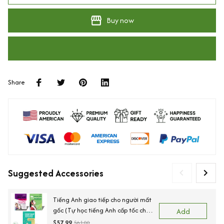
Buy now
Share
Suggested Accessories
Tiếng Anh giao tiếp cho người mất
gốc (Tự học tiếng Anh cấp tốc cho
Add
người mới bắt đầu+Tự học nghe
$57.99
$61.00