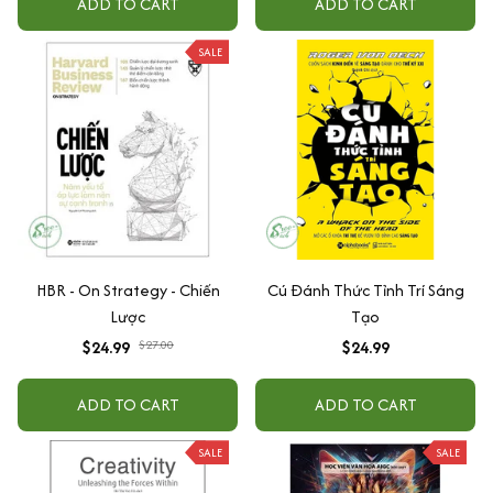
ADD TO CART
ADD TO CART
SALE
HBR - On Strategy - Chiến
Cú Đánh Thức Tỉnh Trí Sáng
Lược
Tạo
$24.99
$27.00
$24.99
ADD TO CART
ADD TO CART
SALE
SALE