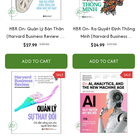
HBR On- Quản Lý Bản Thân
HBR On- Ra Quyết Định Thông
(Harvard Business Review On
Minh (Harvard Business
Stratery)
Review On Stratery)
$27.99
$29.00
$24.99
$27.00
ADD TO CART
ADD TO CART
SALE
SALE