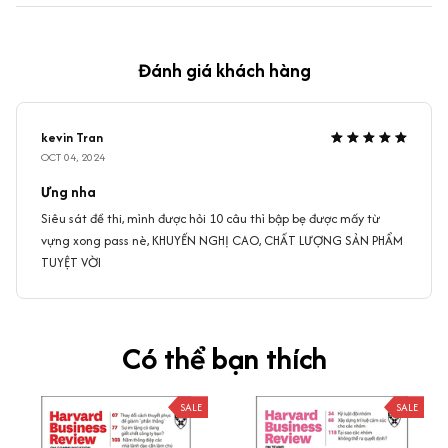
Đánh giá khách hàng
kevin Tran
OCT 04, 2024
Ưng nha
Siêu sát đề thi, mình được hỏi 10 câu thì bập bẹ được mấy từ
vựng xong pass nè, KHUYẾN NGHỊ CAO, CHẤT LƯỢNG SẢN PHẨM
TUYỆT VỜI
Có thể bạn thích
SALE
SALE