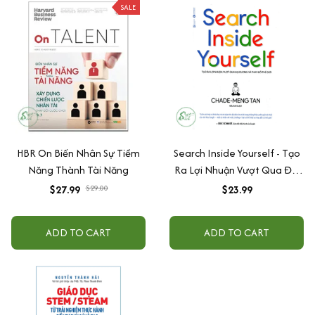
SALE
HBR On Biến Nhân Sự Tiềm
Search Inside Yourself - Tạo
Năng Thành Tài Năng
Ra Lợi Nhuận Vượt Qua Đại
Dương Và Thay Đổi Thế Giới
$27.99
$29.00
$23.99
ADD TO CART
ADD TO CART