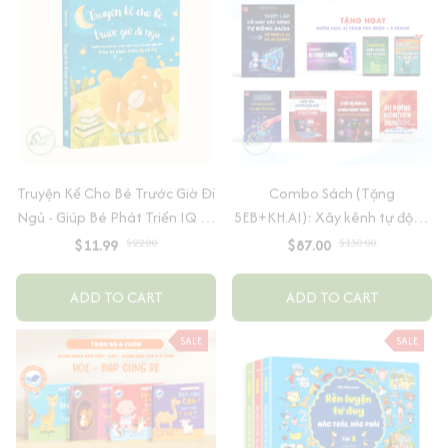
Truyện Kể Cho Bé Trước Giờ Đi
Combo Sách (Tặng
Ngủ - Giúp Bé Phát Triển IQ Và
5EB+KH.AI): Xây kênh tự động
EQ
AI Agent + AI siêu mạnh + 3
$11.99
$22.00
$87.00
$130.00
cấp độ AI + Kiếm tiền Youtube
+ Xu hướng
ADD TO CART
ADD TO CART
SALE
SALE