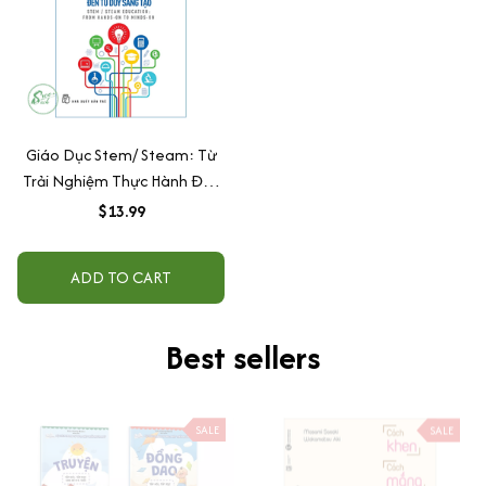
Giáo Dục Stem/ Steam: Từ
Trải Nghiệm Thực Hành Đến
Tư Duy Sáng Tạo
$13.99
ADD TO CART
Best sellers
SALE
SALE