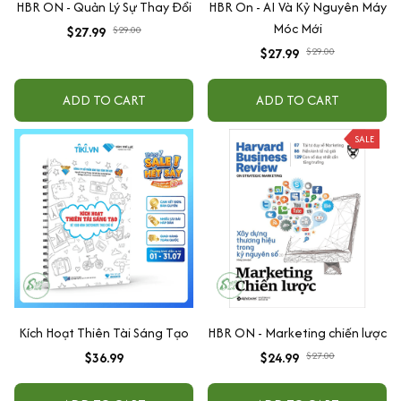
HBR ON - Quản Lý Sự Thay Đổi
HBR On - AI Và Kỷ Nguyên Máy
Móc Mới
$27.99
$29.00
$27.99
$29.00
ADD TO CART
ADD TO CART
SALE
Kích Hoạt Thiên Tài Sáng Tạo
HBR ON - Marketing chiến lược
$36.99
$24.99
$27.00