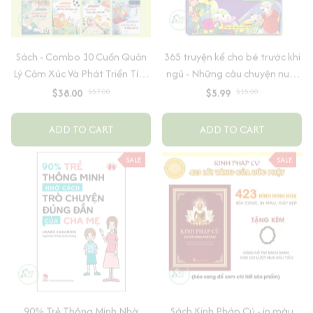
Sách - Combo 10 Cuốn Quản
365 truyện kể cho bé trước khi
Lý Cảm Xúc Và Phát Triển Tính
ngủ - Những câu chuyện nuôi
Cách Cho Bé Từ 2 - 6 Tuổi
dưỡng cảm xúc EQ (2-12 tuổi)
$38.00
$57.00
$5.99
$15.00
ADD TO CART
ADD TO CART
SALE
SALE
90% Trẻ Thông Minh Nhờ
Sách Kinh Pháp Cú - in màu