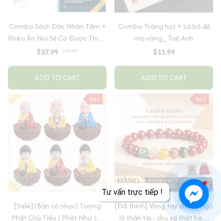
Combo Sách Đắc Nhân Tâm +
Combo Tràng hạt + Lá bồ đề
Khéo Ăn Nói Sẽ Có Được Thiên
mạ vàng_ Tuệ Anh
Hạ
$27.99
$40.00
$11.99
ADD TO CART
ADD TO CART
SALE
SALE
[Sale] (Bản có nhạc) Tượng
[Đã thỉnh] Vòng tay chu sa ngũ
Phật Chú Tiểu / Phật Như Lai
lộ thần tài - chu sa thật hàm