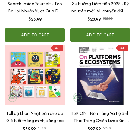
Search Inside Yourself - Tạo
Xu hướng kiếm tiên 2025 - Kỷ
Ra Lợi Nhuận Vượt Qua Đại
nguyên mới, AI, chuyển đổi số,
Dương Và Thay Đổi Thế Giới
tiếp thị liên kết
$23.99
$20.99
$23.00
ADD TO CART
ADD TO CART
SALE
SALE
Full bộ Ehon Nhật Bản cho bé
HBR ON - Nền Tảng Và Hệ Sinh
0-6 tuổi thông minh, sáng tạo
Thái Trong Chiến Lược Kinh
Doanh
$39.99
$50.00
$27.99
$29.00