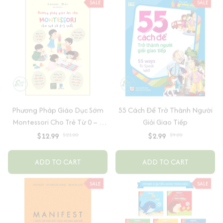
Phương Pháp Giáo Dục Sớm
55 Cách Để Trở Thành Người
Montessori Cho Trẻ Từ 0 – 3
Giỏi Giao Tiếp
Tuổi
$12.99
$21.00
$2.99
$9.00
ADD TO CART
ADD TO CART
SALE
SALE