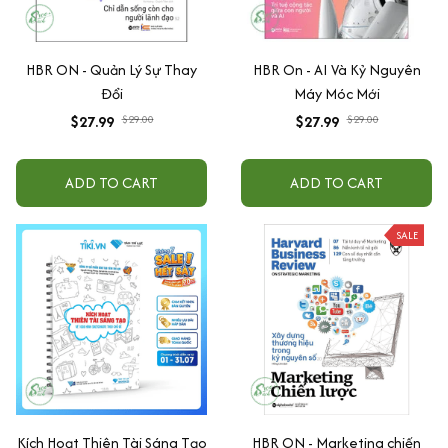
HBR ON - Quản Lý Sự Thay
HBR On - AI Và Kỷ Nguyên
Đổi
Máy Móc Mới
$27.99
$29.00
$27.99
$29.00
ADD TO CART
ADD TO CART
SALE
Kích Hoạt Thiên Tài Sáng Tạo
HBR ON - Marketing chiến