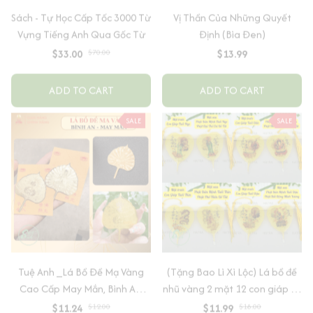
Sách - Tự Học Cấp Tốc 3000 Từ
Vị Thần Của Những Quyết
Vựng Tiếng Anh Qua Gốc Từ
Định (Bìa Đen)
$33.00
$70.00
$13.99
ADD TO CART
ADD TO CART
SALE
SALE
Tuệ Anh _Lá Bồ Đề Mạ Vàng
(Tặng Bao Lì Xì Lộc) Lá bồ đề
Cao Cấp May Mắn, Bình An,
nhũ vàng 2 mặt 12 con giáp và
Chiêu Tài Lộc
phật bản mệnh, để ốp lưng
$11.24
$12.00
$11.99
$18.00
điện thoại, treo xe ô tô đã khai