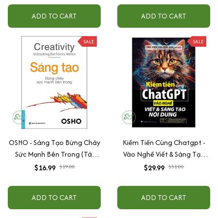
ADD TO CART
ADD TO CART
SALE
SALE
OSHO - Sáng Tạo Bừng Cháy
Kiếm Tiền Cùng Chatgpt -
Sức Mạnh Bên Trong (Tái
Vào Nghề Viết & Sáng Tạo
Bản)
Nội Dung
$16.99
$19.00
$29.99
$31.00
ADD TO CART
ADD TO CART