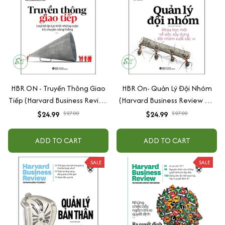
HBR ON - Truyền Thông Giao
HBR On- Quản Lý Đội Nhóm
Tiếp (Harvard Business Review
(Harvard Business Review On
On Stratery)
Stratery)
$24.99
$27.00
$24.99
$27.00
ADD TO CART
ADD TO CART
SALE
SALE