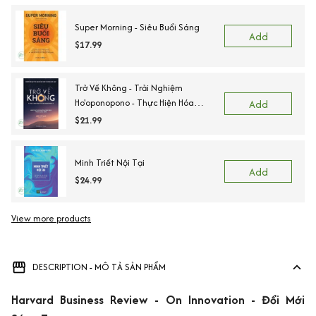
Super Morning - Siêu Buổi Sáng
Add
$17.99
Trở Về Không - Trải Nghiệm
Ho'oponopono - Thực Hiện Hóa
Add
Những Phép Màu Trong Cuộc Sống
$21.99
Minh Triết Nội Tại
Add
$24.99
View more products
DESCRIPTION - MÔ TẢ SẢN PHẨM
Harvard Business Review - On Innovation - Đổi Mới