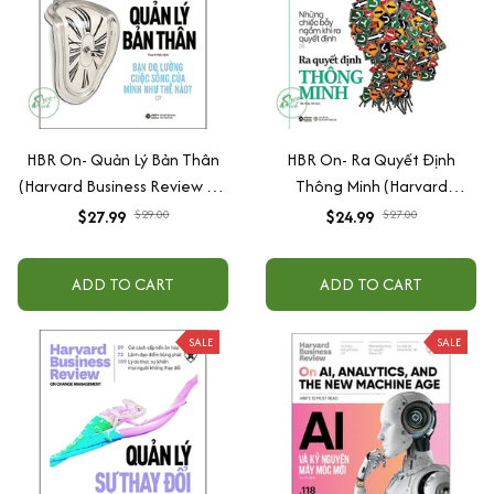
HBR On- Quản Lý Bản Thân
HBR On- Ra Quyết Định
(Harvard Business Review On
Thông Minh (Harvard
Stratery)
Business Review On Stratery)
$27.99
$29.00
$24.99
$27.00
ADD TO CART
ADD TO CART
SALE
SALE