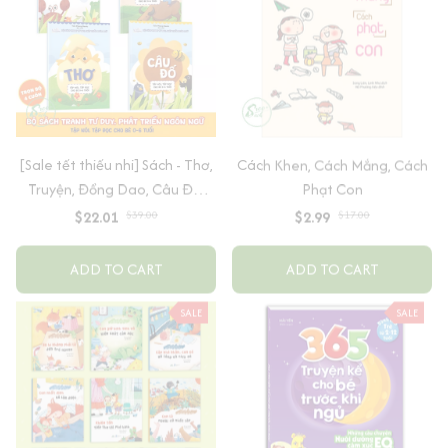
[Sale tết thiếu nhi] Sách - Thơ,
Cách Khen, Cách Mắng, Cách
Truyện, Đồng Dao, Câu Đố,
Phạt Con
Tập Nói Tập Đọc Cho Bé 0-6
$22.01
$39.00
$2.99
$17.00
Tuổi - Combo 4 Quyển
ADD TO CART
ADD TO CART
SALE
SALE