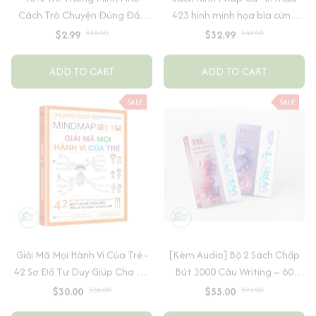
Cách Trò Chuyện Đúng Đắn
423 hình minh họa bìa cứng
Của Cha Mẹ
cao cấp + tặng kèm vòng tay
$2.99
$15.00
$32.99
$48.00
ADD TO CART
ADD TO CART
SALE
SALE
Giải Mã Mọi Hành Vi Của Trẻ -
[Kèm Audio] Bộ 2 Sách Chấp
42 Sơ Đồ Tư Duy Giúp Cha Mẹ
Bút 1000 Câu Writing – 60
Thấu Hiểu Tâm Lý Và Hành Vi
Ngày Gieo Trồng Tư Duy
$30.00
$38.00
$55.00
$90.00
Của Con
Writing- Cải Thiện Kỹ Năng Viết