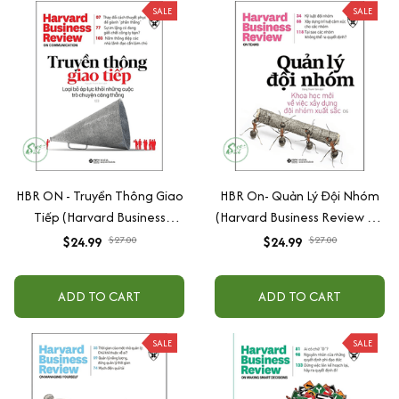
SALE
SALE
HBR ON - Truyền Thông Giao
HBR On- Quản Lý Đội Nhóm
Tiếp (Harvard Business
(Harvard Business Review On
Review On Stratery)
Stratery)
$24.99
$27.00
$24.99
$27.00
ADD TO CART
ADD TO CART
SALE
SALE