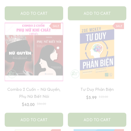
quang
ADD TO CART
ADD TO CART
SALE
SALE
Combo 2 Cuốn – Nữ Quyền,
Tư Duy Phản Biện
Phụ Nữ Biết Nói
$5.99
$15.00
$42.00
$56.00
ADD TO CART
ADD TO CART
SALE
SALE