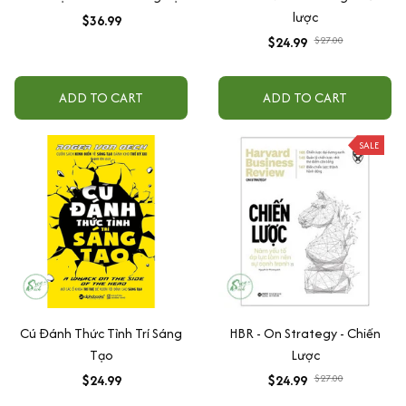
lược
$36.99
$24.99
$27.00
ADD TO CART
ADD TO CART
SALE
Cú Đánh Thức Tỉnh Trí Sáng
HBR - On Strategy - Chiến
Tạo
Lược
$24.99
$24.99
$27.00