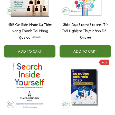
HBR On Biến Nhân Sự Tiềm
Giáo Dục Stem/ Steam: Từ
Năng Thành Tài Năng
Trải Nghiệm Thực Hành Đến
Tư Duy Sáng Tạo
$27.99
$29.00
$13.99
ADD TO CART
ADD TO CART
SALE