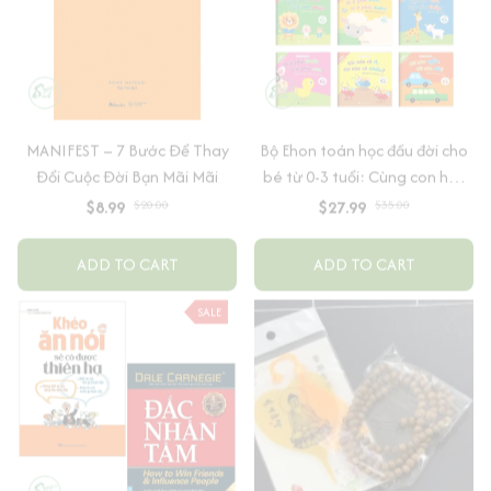
MANIFEST – 7 Bước Để Thay
Bộ Ehon toán học đầu đời cho
Đổi Cuộc Đời Bạn Mãi Mãi
bé từ 0-3 tuổi: Cùng con học
toán (song ngữ Việt Anh)
$8.99
$20.00
$27.99
$35.00
ADD TO CART
ADD TO CART
SALE