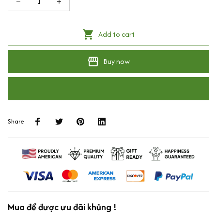
Add to cart
Buy now
Share
Mua để được ưu đãi khủng !