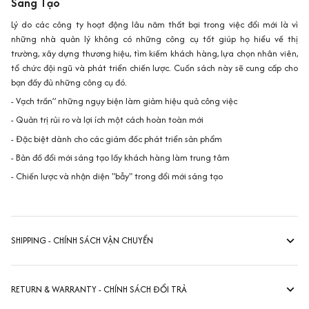
Sáng Tạo
Lý do các công ty hoạt động lâu năm thất bại trong việc đổi mới là vì
những nhà quản lý không có những công cụ tốt giúp họ hiểu về thị
trường, xây dựng thương hiệu, tìm kiếm khách hàng, lựa chọn nhân viên,
tổ chức đội ngũ và phát triển chiến lược. Cuốn sách này sẽ cung cấp cho
bạn đầy đủ những công cụ đó.
- Vạch trần” những ngụy biện làm giảm hiệu quả công việc
- Quản trị rủi ro và lợi ích một cách hoàn toàn mới
- Đặc biệt dành cho các giám đốc phát triển sản phẩm
- Bản đồ đổi mới sáng tạo lấy khách hàng làm trung tâm
- Chiến lược và nhận diện "bẫy" trong đổi mới sáng tạo
SHIPPING - CHÍNH SÁCH VẬN CHUYỂN
RETURN & WARRANTY - CHÍNH SÁCH ĐỔI TRẢ