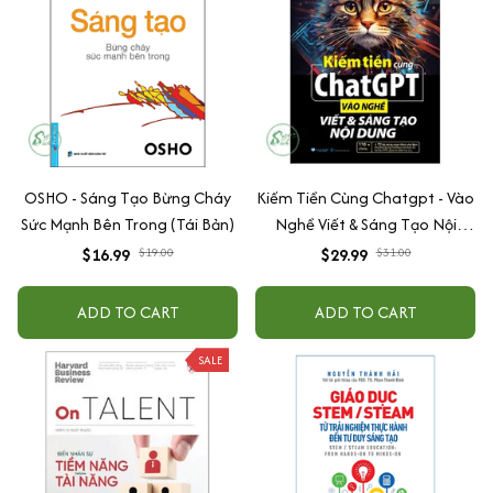
OSHO - Sáng Tạo Bừng Cháy
Kiếm Tiền Cùng Chatgpt - Vào
Sức Mạnh Bên Trong (Tái Bản)
Nghề Viết & Sáng Tạo Nội
Dung
$16.99
$19.00
$29.99
$31.00
ADD TO CART
ADD TO CART
SALE