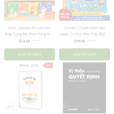
Sách - Combo 8 Cuốn Hỏi -
Combo 3 Cuốn Sách Rèn
Đáp Cùng Bé, Ehon Song Ngữ
Luyện Tư Duy Não Trái, Không
Việt - Anh - Dành Cho Bé Từ 0
Não Phải - Đánh Thức Tiềm
$34.00
$56.00
$29.00
$50.00
-3 Tuổi
Năng Trí Tuệ Cho Bé (3-6 Tuổi)
ADD TO CART
ADD TO CART
SALE