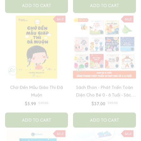
ADD TO CART
ADD TO CART
SALE
SALE
Chờ Đến Mẫu Giáo Thì Đã
Sách Ehon - Phát Triển Toàn
Muộn
Diện Cho Bé 0 - 6 Tuổi - Sách
Song Ngữ Việt - Anh
$5.99
$15.00
$37.00
$55.00
ADD TO CART
ADD TO CART
SALE
SALE