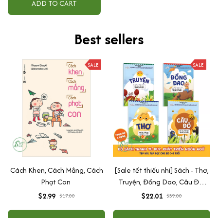
ADD TO CART
Best sellers
SALE
SALE
Cách Khen, Cách Mắng, Cách
[Sale tết thiếu nhi] Sách - Thơ,
Phạt Con
Truyện, Đồng Dao, Câu Đố,
Tập Nói Tập Đọc Cho Bé 0-6
$2.99
$22.01
$17.00
$39.00
Tuổi - Combo 4 Quyển