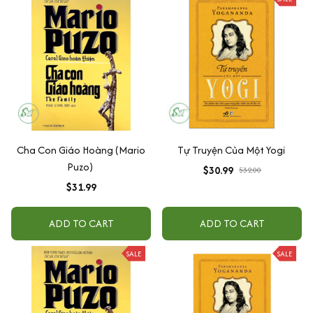
Cha Con Giáo Hoàng (Mario
Tự Truyện Của Một Yogi
Puzo)
$30.99
$32.00
$31.99
ADD TO CART
ADD TO CART
SALE
SALE