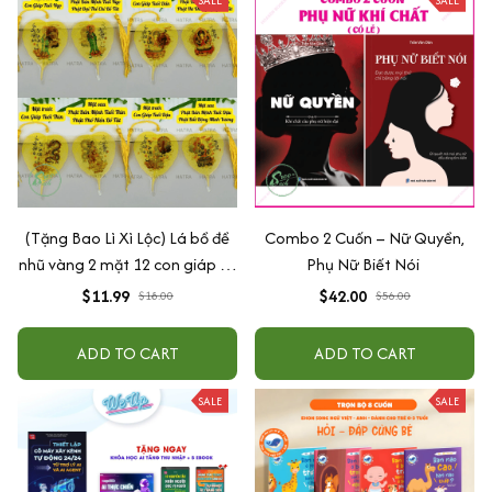
(Tặng Bao Lì Xì Lộc) Lá bồ đề
Combo 2 Cuốn – Nữ Quyền,
nhũ vàng 2 mặt 12 con giáp và
Phụ Nữ Biết Nói
phật bản mệnh, để ốp lưng
$11.99
$42.00
$18.00
$56.00
điện thoại, treo xe ô tô đã khai
quang
ADD TO CART
ADD TO CART
SALE
SALE