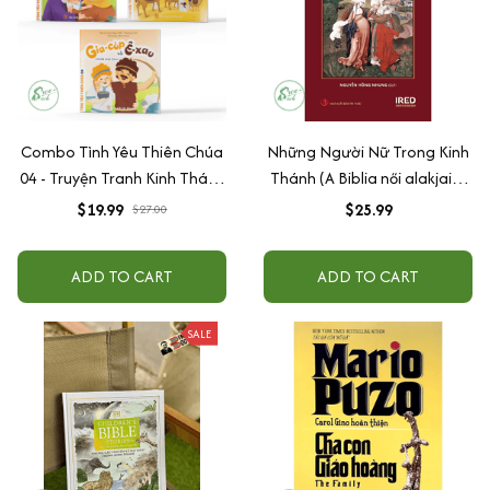
Combo Tình Yêu Thiên Chúa
Những Người Nữ Trong Kinh
04 - Truyện Tranh Kinh Thánh
Thánh (A Biblia női alakjai) -
Song Ngữ
Kenessy Béla
$19.99
$25.99
$27.00
ADD TO CART
ADD TO CART
SALE