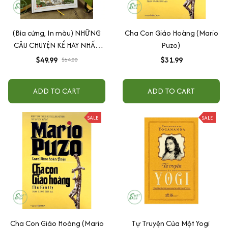
(Bìa cứng, In màu) NHỮNG
Cha Con Giáo Hoàng (Mario
CÂU CHUYỆN KỂ HAY NHẤT
Puzo)
TRONG KINH THÁNH -
$49.99
$31.99
$64.00
Children’s Bible Stories:
Share The Greatest Stories
ADD TO CART
ADD TO CART
Ever Told - DK - Zenbooks
SALE
SALE
Cha Con Giáo Hoàng (Mario
Tự Truyện Của Một Yogi