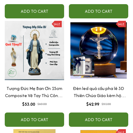
Tượng Để Ôtô
- Cựu Ước Bìa Cứng (Dịch bởi
Linh mục Nguyễn Thế Thuấn)
ADD TO CART
ADD TO CART
SALE
SALE
Tượng Đức Mẹ Ban Ơn 15cm
Đèn led quả cầu pha lê 3D
Composite Vẽ Tay Thủ Công –
Thiên Chúa Giáo kèm hộp
Tượng Công Giáo Mini Để Ô
đựng quà tặng
$53.00
$42.99
$60.00
$51.00
Tô, Bàn Thờ
ADD TO CART
ADD TO CART
SALE