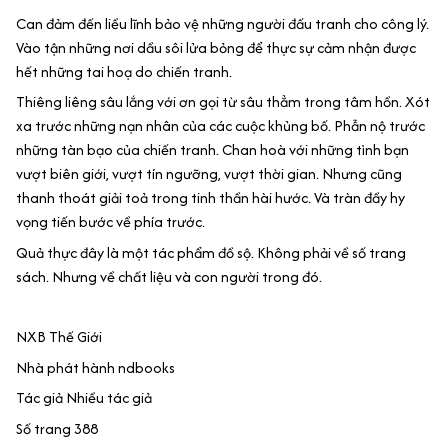
Can đảm đến liều lĩnh bảo vệ những người đấu tranh cho công lý.
Vào tận những nơi dầu sôi lửa bỏng để thực sự cảm nhận được
hết những tai hoạ do chiến tranh.
Thiêng liêng sâu lắng với ơn gọi từ sâu thẳm trong tâm hồn. Xót
xa trước những nạn nhân của các cuộc khủng bố. Phẫn nộ trước
những tàn bạo của chiến tranh. Chan hoà với những tình bạn
vượt biên giới, vượt tín ngưỡng, vượt thời gian. Nhưng cũng
thanh thoát giải toả trong tinh thần hài hước. Và tràn đầy hy
vọng tiến bước về phía trước.
Quả thực đây là một tác phẩm đồ sộ. Không phải về số trang
sách. Nhưng về chất liệu và con người trong đó.
NXB Thế Giới
Nhà phát hành ndbooks
Tác giả Nhiều tác giả
Số trang 388