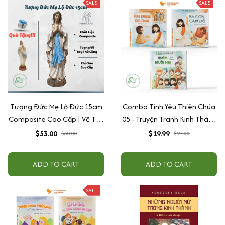
SALE
SALE
Tượng Đức Mẹ Lộ Đức 15cm
Combo Tình Yêu Thiên Chúa
Composite Cao Cấp | Vẽ Tay
05 - Truyện Tranh Kinh Thánh
Tỉ Mỉ – Sơn Bền Màu, Tượng
Song Ngữ
$53.00
$19.99
$60.00
$27.00
Để Ôtô
ADD TO CART
ADD TO CART
SALE