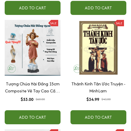
ADD TO CART
ADD TO CART
SALE
SALE
Tượng Chúa Hài Đồng 15cm
Thánh Kinh Tân Ước Truyện -
Composite Vẽ Tay Cao Cấp |
MinhLam
Tượng Công Giáo Để Ô Tô,
$53.00
$34.99
$60.00
$41.00
Để Bàn Thờ Ý Nghĩa
ADD TO CART
ADD TO CART