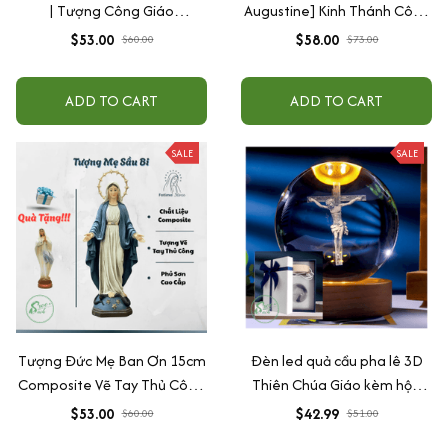
| Tượng Công Giáo
Augustine] Kinh Thánh Công
Composite Cao Cấp Vẽ Tay
Giáo Bản Đặc Biệt: Bộ Tân
$53.00
$58.00
$60.00
$73.00
Thủ Công - Tượng Để Ôtô
Ước - Cựu Ước Bìa Cứng
(Dịch bởi Linh mục Nguyễn
ADD TO CART
ADD TO CART
Thế Thuấn)
SALE
SALE
Tượng Đức Mẹ Ban Ơn 15cm
Đèn led quả cầu pha lê 3D
Composite Vẽ Tay Thủ Công
Thiên Chúa Giáo kèm hộp
– Tượng Công Giáo Mini Để
đựng quà tặng
$53.00
$42.99
$60.00
$51.00
Ô Tô, Bàn Thờ