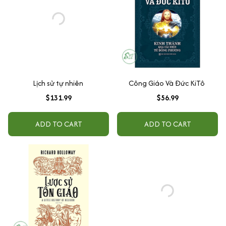
Lịch sử tự nhiên
Công Giáo Và Đức KiTô
$131.99
$56.99
ADD TO CART
ADD TO CART