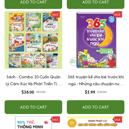
ADD TO CART
ADD TO CART
SALE
SALE
Sách - Combo 10 Cuốn Quản
365 truyện kể cho bé trước khi
Lý Cảm Xúc Và Phát Triển Tính
ngủ - Những câu chuyện nuôi
Cách Cho Bé Từ 2 - 6 Tuổi
dưỡng cảm xúc EQ (2-12 tuổi)
$38.00
$5.99
$57.00
$15.00
ADD TO CART
ADD TO CART
SALE
SALE