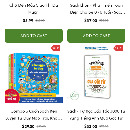
Chờ Đến Mẫu Giáo Thì Đã
Sách Ehon - Phát Triển Toàn
Muộn
Diện Cho Bé 0 - 6 Tuổi - Sách
Song Ngữ Việt - Anh
$5.99
$37.00
$15.00
$55.00
ADD TO CART
ADD TO CART
SALE
SALE
Combo 3 Cuốn Sách Rèn
Sách - Tự Học Cấp Tốc 3000 Từ
Luyện Tư Duy Não Trái, Không
Vựng Tiếng Anh Qua Gốc Từ
Não Phải - Đánh Thức Tiềm
$29.00
$33.00
$50.00
$70.00