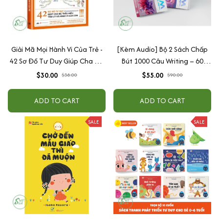
Giải Mã Mọi Hành Vi Của Trẻ -
[Kèm Audio] Bộ 2 Sách Chấp
42 Sơ Đồ Tư Duy Giúp Cha Mẹ
Bút 1000 Câu Writing – 60
Thấu Hiểu Tâm Lý Và Hành Vi
Ngày Gieo Trồng Tư Duy
$30.00
$55.00
$38.00
$90.00
Của Con
Writing- Cải Thiện Kỹ Năng Viết
ADD TO CART
ADD TO CART
SALE
SALE