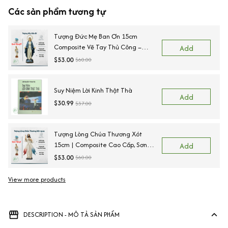
Các sản phẩm tương tự
Tượng Đức Mẹ Ban Ơn 15cm
Composite Vẽ Tay Thủ Công –
Add
Tượng Công Giáo Mini Để Ô Tô,
$53.00
$60.00
Bàn Thờ
Suy Niệm Lời Kinh Thật Thà
Add
$30.99
$37.00
Tượng Lòng Chúa Thương Xót
15cm | Composite Cao Cấp, Sơn
Add
Bền Màu, Vẽ Tay Thủ Công Tỉ Mỉ
$53.00
$60.00
View more products
DESCRIPTION - MÔ TẢ SẢN PHẨM