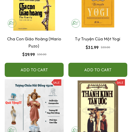
Cha Con Giáo Hoàng (Mario
Tự Truyện Của Một Yogi
Puzo)
$31.99
$35.00
$29.99
$30.00
ADD TO CART
ADD TO CART
SALE
SALE