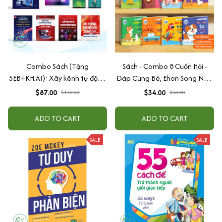
Combo Sách (Tặng
Sách - Combo 8 Cuốn Hỏi -
5EB+KH.AI): Xây kênh tự động
Đáp Cùng Bé, Ehon Song Ngữ
AI Agent + AI siêu mạnh + 3
Việt - Anh - Dành Cho Bé Từ 0
$87.00
$34.00
$130.00
$56.00
cấp độ AI + Kiếm tiền Youtube
-3 Tuổi
+ Xu hướng
ADD TO CART
ADD TO CART
SALE
SALE