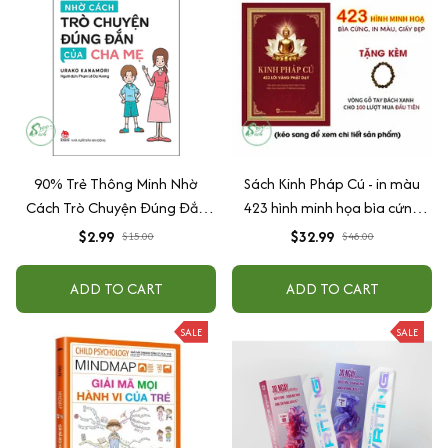
90% Trẻ Thông Minh Nhờ
Sách Kinh Pháp Cú - in màu
Cách Trò Chuyện Đúng Đắn
423 hình minh họa bìa cứng
Của Cha Mẹ
cao cấp + tặng kèm vòng tay
$2.99
$32.99
$15.00
$48.00
ADD TO CART
ADD TO CART
SALE
SALE