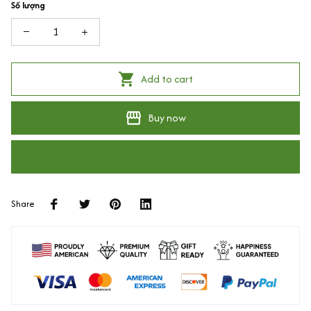
Số lượng
Add to cart
Buy now
Share