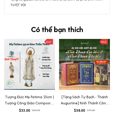
TUYỆT VỜI
Có thể bạn thích
SALE
SALE
Tượng Đức Mẹ Fatima 15cm |
[Tặng Sách Tự Bạch - Thánh
Tượng Công Giáo Composite
Augustine] Kinh Thánh Công
Cao Cấp Vẽ Tay Thủ Công -
Giáo Bản Đặc Biệt: Bộ Tân Ước
$53.00
$58.00
$60.00
$73.00