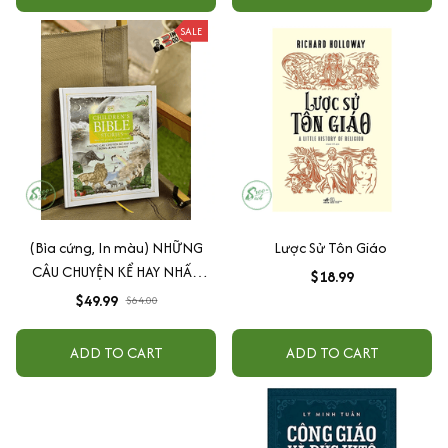
SALE
(Bìa cứng, In màu) NHỮNG
Lược Sử Tôn Giáo
CÂU CHUYỆN KỂ HAY NHẤT
$18.99
TRONG KINH THÁNH -
$49.99
$64.00
Children’s Bible Stories: Share
The Greatest Stories Ever Told
ADD TO CART
ADD TO CART
- DK - Zenbooks