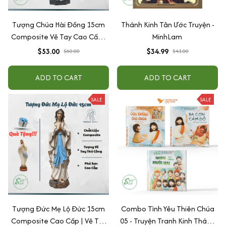
Tượng Chúa Hài Đồng 15cm
Thánh Kinh Tân Ước Truyện -
Composite Vẽ Tay Cao Cấp |
MinhLam
Tượng Công Giáo Để Ô Tô, Để
$53.00
$34.99
$60.00
$41.00
Bàn Thờ Ý Nghĩa
ADD TO CART
ADD TO CART
SALE
SALE
Tượng Đức Mẹ Lộ Đức 15cm
Combo Tình Yêu Thiên Chúa
Composite Cao Cấp | Vẽ Tay
05 - Truyện Tranh Kinh Thánh