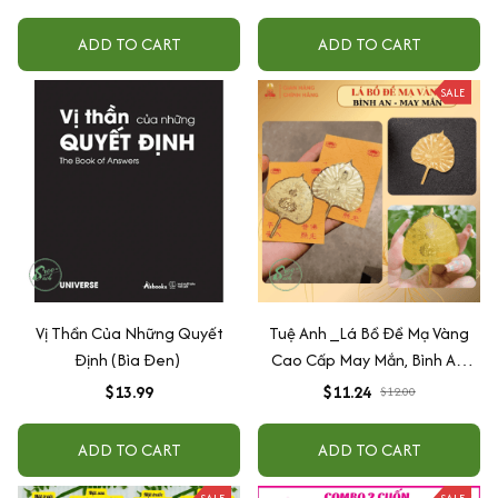
Năng Trí Tuệ Cho Bé (3-6 Tuổi)
ADD TO CART
ADD TO CART
SALE
Vị Thần Của Những Quyết
Tuệ Anh _Lá Bồ Đề Mạ Vàng
Định (Bìa Đen)
Cao Cấp May Mắn, Bình An,
Chiêu Tài Lộc
$13.99
$11.24
$12.00
ADD TO CART
ADD TO CART
SALE
SALE