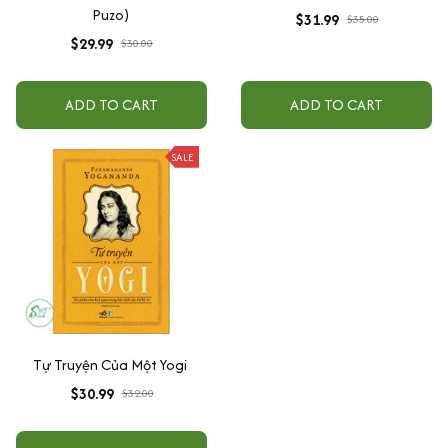
Puzo)
$31.99
$35.00
$29.99
$30.00
ADD TO CART
ADD TO CART
SALE
Tự Truyện Của Một Yogi
$30.99
$32.00