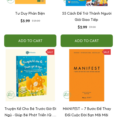
Tư Duy Phản Biện
55 Cách Để Trở Thành Người
Giỏi Giao Tiếp
$5.99
$15.00
$2.99
$9.00
ADD TO CART
ADD TO CART
SALE
SALE
Truyện Kể Cho Bé Trước Giờ Đi
MANIFEST – 7 Bước Để Thay
Ngủ - Giúp Bé Phát Triển IQ Và
Đổi Cuộc Đời Bạn Mãi Mãi