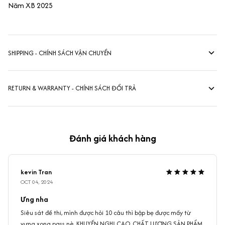
Năm XB 2025
SHIPPING - CHÍNH SÁCH VẬN CHUYỂN
RETURN & WARRANTY - CHÍNH SÁCH ĐỔI TRẢ
Đánh giá khách hàng
kevin Tran
OCT 04, 2024
Ưng nha
Siêu sát đề thi, mình được hỏi 10 câu thì bập bẹ được mấy từ
vựng xong pass nè, KHUYẾN NGHỊ CAO, CHẤT LƯỢNG SẢN PHẨM