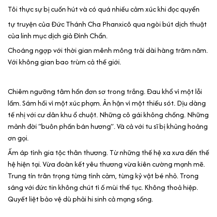
Tôi thực sự bị cuốn hút và có quá nhiều cảm xúc khi đọc quyển
tự truyện của Đức Thánh Cha Phanxicô qua ngòi bút dịch thuật
của linh mục dịch giả Đình Chẩn.
Choáng ngợp với thời gian mênh mông trải dài hàng trăm năm.
Với không gian bao trùm cả thế giới.
Chiêm ngưỡng tâm hồn đơn sơ trong trắng. Đau khổ vì một lỗi
lầm. Sám hối vì một xúc phạm. Ân hận vì một thiếu sót. Dịu dàng
tế nhị với cư dân khu ổ chuột. Những cô gái không chồng. Những
mảnh đời “buôn phấn bán hương”. Và cả với tu sĩ bị khủng hoảng
ơn gọi.
Ấm áp tình gia tộc thân thương. Từ những thế hệ xa xưa đến thế
hệ hiện tại. Vừa đoàn kết yêu thương vừa kiên cường mạnh mẽ.
Trung tín trân trọng từng tình cảm, từng kỷ vật bé nhỏ. Trong
sáng với đức tin không chút tì ố mùi thế tục. Không thoả hiệp.
Quyết liệt bảo vệ dù phải hi sinh cả mạng sống.