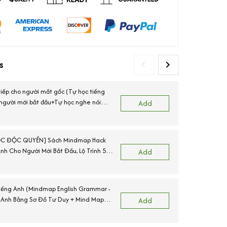
s
tiếp cho người mất gốc (Tự học tiếng
 người mới bắt đầu+Tự học nghe nói
(
Add
bản+Mindmap Vocabulary)
C ĐỘC QUYỀN] Sách Mindmap Hack
N
nh Cho Người Mới Bắt Đầu, Lộ Trình 55
Add
 IPA
iếng Anh (Mindmap English Grammar -
 Anh Bằng Sơ Đồ Tư Duy + Mind Map
Add
ary - Từ Vựng Tiếng Anh Qua Sơ Đồ Tư