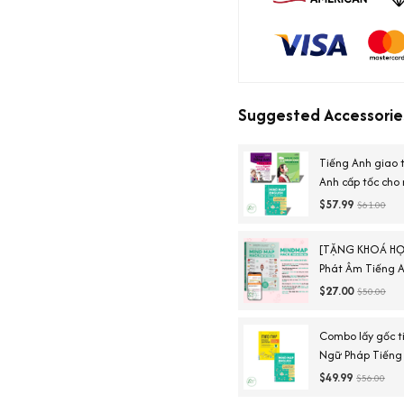
Suggested Accessorie
Tiếng Anh giao 
Anh cấp tốc cho
tiếng Anh căn 
$57.99
$61.00
[TẶNG KHOÁ HỌ
Phát Âm Tiếng A
Ngày Chinh Phục
$27.00
$50.00
Combo lấy gốc t
Ngữ Pháp Tiếng
English Vocabul
$49.99
$56.00
Duy)