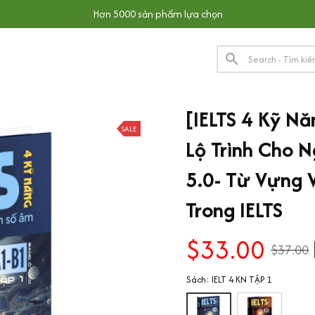
Hơn 5000 sản phẩm lựa chọn
[IELTS 4 Kỹ Nă
SALE
Lộ Trình Cho 
5.0- Từ Vựng 
Trong IELTS
$33.00
$37.00
Sách: IELT 4 KN TẬP 1