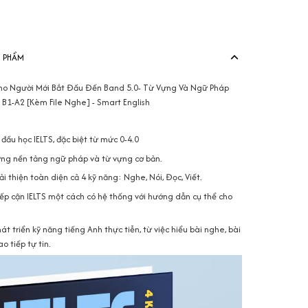
View more produ
N PHẨM
 Cho Người Mới Bắt Đầu Đến Band 5.0- Từ Vựng Và Ngữ Pháp
 B1-A2 [Kèm File Nghe] - Smart English
đầu học IELTS, đặc biệt từ mức 0-4.0
dựng nền tảng ngữ pháp và từ vựng cơ bản.
i thiện toàn diện cả 4 kỹ năng: Nghe, Nói, Đọc, Viết.
iếp cận IELTS một cách có hệ thống với hướng dẫn cụ thể cho
t triển kỹ năng tiếng Anh thực tiễn, từ việc hiểu bài nghe, bài
o tiếp tự tin.