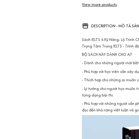
View more products
DESCRIPTION - MÔ TẢ SẢ
Sách IELTS 4 Kỹ Năng- Lộ Trình
Trọng Tâm Trong IELTS - Trình độ
BỘ SÁCH NÀY DÀNH CHO AI?
- Dành cho những người mới bắt 
- Phù hợp với học viên cần xây 
- Thích hợp cho những ai muốn cả
- Lý tưởng cho người học muốn t
từng dạng bài thi.
- Phù hợp với những người cần phá
đọc đến khả năng viết luận và gia