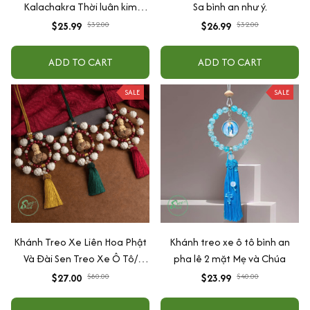
Kalachakra Thời luân kim
Sa bình an như ý.
cang, Phật giáo Mật Tông -
$25.99
$32.00
$26.99
$32.00
Khánh xe ô tô Phật Giáo
ADD TO CART
ADD TO CART
SALE
SALE
Khánh Treo Xe Liên Hoa Phật
Khánh treo xe ô tô bình an
Và Đài Sen Treo Xe Ô Tô/
pha lê 2 mặt Mẹ và Chúa
Trang Trí Nội Thất Xe Hơi - Vạn
$27.00
$80.00
$23.99
$40.00
Sự Bình An