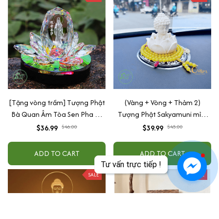
[Tặng vòng trầm] Tượng Phật
(Vàng + Vòng + Thảm 2)
Bà Quan Âm Tòa Sen Pha Lê
Tượng Phật Sakyamuni mỉm
Trang Trí Taplo Ô Tô, Bàn Làm
cười cầu bình an may mắn để
$36.99
$46.00
$39.99
$45.00
Việc
taplo ô tô
ADD TO CART
ADD TO CART
Tư vấn trực tiếp !
SALE
SALE