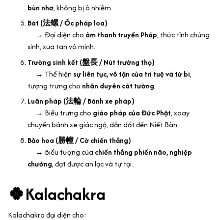
bùn nhơ
, không bị ô nhiễm.
Bát (法螺 / Ốc pháp loa)
→ Đại diện cho
âm thanh truyền Pháp
, thức tỉnh chúng
sinh, xua tan vô minh.
Trường sinh kết (盤長 / Nút trường thọ)
→ Thể hiện
sự liên tục, vô tận của trí tuệ và từ bi
,
tượng trưng cho
nhân duyên cát tường
.
Luân pháp (法輪 / Bánh xe pháp)
→ Biểu trưng cho
giáo pháp của Đức Phật
, xoay
chuyển bánh xe giác ngộ, dẫn dắt đến Niết Bàn.
Bảo hoa (勝幢 / Cờ chiến thắng)
→ Biểu tượng của
chiến thắng phiền não, nghiệp
chướng
, đạt được an lạc và tự tại.
🍀Kalachakra
Kalachakra đại diện cho: