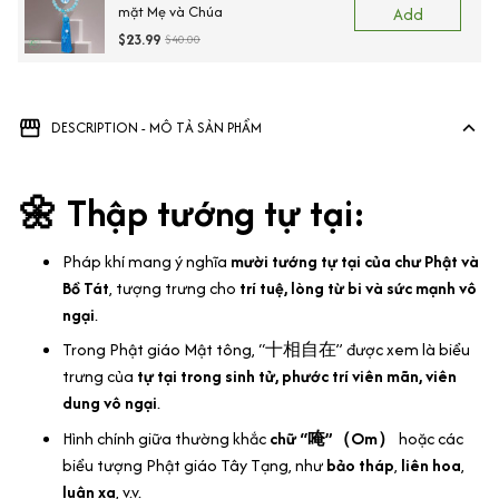
mặt Mẹ và Chúa
Add
$23.99
$40.00
Vi
DESCRIPTION - MÔ TẢ SẢN PHẨM
🌼 Thập tướng tự tại:
Pháp khí mang ý nghĩa
mười tướng tự tại của chư Phật và
Bồ Tát
, tượng trưng cho
trí tuệ, lòng từ bi và sức mạnh vô
ngại
.
Trong Phật giáo Mật tông, “十相自在” được xem là biểu
trưng của
tự tại trong sinh tử, phước trí viên mãn, viên
dung vô ngại
.
Hình chính giữa thường khắc
chữ “唵”（Om）
hoặc các
biểu tượng Phật giáo Tây Tạng, như
bảo tháp
,
liên hoa
,
luân xa
, v.v.