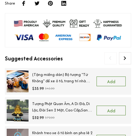
Share
Suggested Accessories
(Tặng miếng dán) Bộ tượng "Tứ
Không" để xe ô tô, trang trí nhà
Add
cửa bằng gốm sứ cao cấp
$35.99
$41.00
Tượng Phật Quan Âm, A Di Đà, Di
Lặc, Đài Sen 2 Mặt, Cao Cấp,Sang
Add
Trọng
$52.99
$72.00
Khánh treo xe ô tô bình an pha lê 2