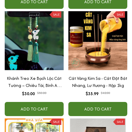
ADD TO CART
ADD TO CART
SALE
SALE
Khánh Treo Xe Bạch Lộc Cát
Cát Vàng Kim Sa - Cát Đặt Bát
Tường – Chiêu Tài, Bình An,
Nhang, Lư Hương - Hộp 1kg
May Mắn Trên Mọi Hành Trình
$30.00
$50.00
$35.99
$42.00
(Phát sáng trong bóng tối)
ADD TO CART
ADD TO CART
SALE
SALE