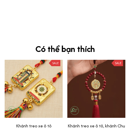
Ưng nha
Siêu sát đề thi, mình được hỏi 10 câu thì bập bẹ được mấy từ
vựng xong pass nè, KHUYẾN NGHỊ CAO, CHẤT LƯỢNG SẢN PHẨM
TUYỆT VỜI
Có thể bạn thích
SALE
SALE
Khánh treo xe ô tô
Khánh treo xe ô tô, khánh Chu