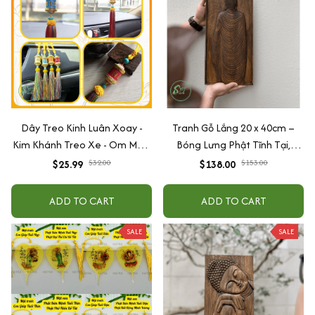
Dây Treo Kinh Luân Xoay -
Tranh Gỗ Lắng 20 x 40cm –
Kim Khánh Treo Xe - Om Mani
Bóng Lưng Phật Tĩnh Tại,
Padme Hum
Decor Tâm Linh Treo
$25.99
$32.00
$138.00
$153.00
Bàn/Tường, Quà Tặng An
Nhiên
ADD TO CART
ADD TO CART
SALE
SALE