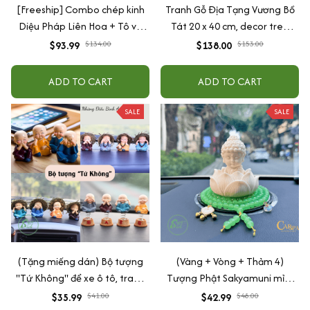
[Freeship] Combo chép kinh
Tranh Gỗ Địa Tạng Vương Bồ
Diệu Pháp Liên Hoa + Tô vẽ
Tát 20 x 40 cm, decor treo
hình tướng Phật in mờ (Tặng
tường/để bàn tâm linh
$93.99
$134.00
$138.00
$153.00
hộp bảo quản kinh + Lá bồ đề
mạ vàng)
ADD TO CART
ADD TO CART
SALE
SALE
(Tặng miếng dán) Bộ tượng
(Vàng + Vòng + Thảm 4)
"Tứ Không" để xe ô tô, trang
Tượng Phật Sakyamuni mỉm
trí nhà cửa bằng gốm sứ cao
cười cầu bình an may mắn để
$35.99
$41.00
$42.99
$48.00