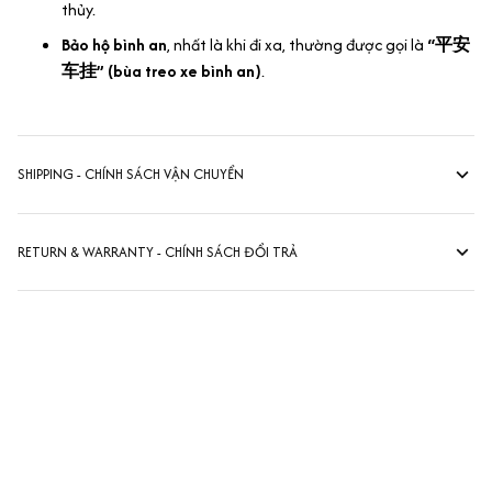
thủy.
Bảo hộ bình an
, nhất là khi đi xa, thường được gọi là
“平安
车挂” (bùa treo xe bình an)
.
SHIPPING - CHÍNH SÁCH VẬN CHUYỂN
RETURN & WARRANTY - CHÍNH SÁCH ĐỔI TRẢ
Đánh giá khách hàng
kevin Tran
OCT 04, 2024