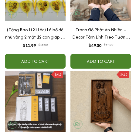
(Tặng Bao Lì Xì Lộc) Lá bồ đề
Tranh Gỗ Phật An Nhiên –
nhũ vàng 2 mặt 12 con giáp và
Decor Tâm Linh Treo Tường/
phật bản mệnh, để ốp lưng
Để Bàn, Quà Tặng Bình An
$11.99
$18.00
$49.00
$64.00
điện thoại, treo xe ô tô đã khai
quang
ADD TO CART
ADD TO CART
SALE
SALE