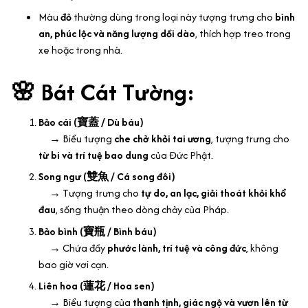
Màu
đỏ
thường dùng trong loại này tượng trưng cho
bình
an, phúc lộc và năng lượng dồi dào
, thích hợp treo trong
xe hoặc trong nhà.
🌸
Bát Cát Tường:
Bảo cái (寶蓋 / Dù báu)
→ Biểu tượng
che chở khỏi tai ương
, tượng trưng cho
từ bi và trí tuệ bao dung
của Đức Phật.
Song ngư (雙魚 / Cá song đôi)
→ Tượng trưng cho
tự do, an lạc, giải thoát khỏi khổ
đau
, sống thuận theo dòng chảy của Pháp.
Bảo bình (寶瓶 / Bình báu)
→ Chứa đầy
phước lành, trí tuệ và công đức
, không
bao giờ vơi cạn.
Liên hoa (蓮花 / Hoa sen)
→ Biểu tượng của
thanh tịnh, giác ngộ và vươn lên từ