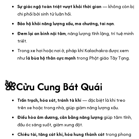
Sự giác ngộ toàn triệt vượt khỏi thời gian
— không còn bị
chi phối bởi sinh tử luân hồi.
Bảo hộ khỏi năng lượng xấu, ma chướng, tai nạn
.
Đem lại an bình nội tâm
, năng lượng tĩnh lặng, trí tuệ minh
triết.
Trong xe hơi hoặc nơi ở, pháp khí Kalachakra được xem
như
lá bùa hộ thân cực mạnh
trong Phật giáo Tây Tạng.
🌺Cửu Cung Bát Quái
Trấn trạch, hóa sát, tránh tà khí
— đặc biệt là khi treo
trên xe hoặc trong nhà, giúp giảm năng lượng xấu.
Điều hòa âm dương, cân bằng năng lượng
giúp tâm tĩnh,
đầu óc sáng suốt, giảm xung đột.
Chiêu tài, tăng cát khí, hóa hung thành cát
trong phong