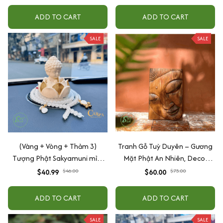
cấp
taplo ô tô
ADD TO CART
ADD TO CART
SALE
SALE
(Vàng + Vòng + Thảm 3)
Tranh Gỗ Tuỳ Duyên – Gương
Tượng Phật Sakyamuni mỉm
Mặt Phật An Nhiên, Decor
cười cầu bình an may mắn để
Tâm Linh Treo Bàn/Tường,
$40.99
$46.00
$60.00
$75.00
taplo ô tô
Quà Tặng Bình An
ADD TO CART
ADD TO CART
SALE
SALE