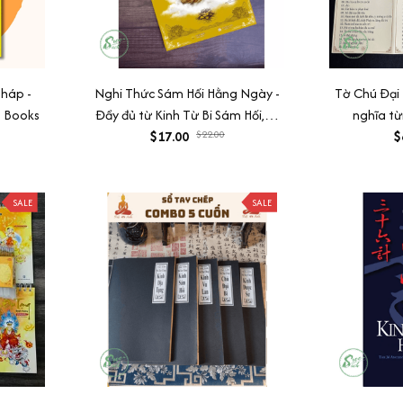
Pháp -
Nghi Thức Sám Hối Hằng Ngày -
Tờ Chú Đại 
n Books
Đầy đủ từ Kinh Từ Bi Sám Hối,10
nghĩa từ
bài tụng kinh Sám Hối, Sám
$17.00
$22.00
$
OGTC
SALE
SALE