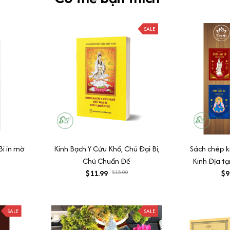
SALE
Bi in mờ
Kinh Bạch Y Cứu Khổ, Chú Đại Bi,
Sách chép 
Chú Chuẩn Đề
Kinh Địa tạ
$11.99
$15.00
bi, Hồng d
$9
SALE
SALE