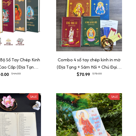
) Bộ Sổ Tay Chép Kinh
Combo 4 sổ tay chép kinh in mờ
Cao Cấp (Địa Tạng,
(Địa Tạng + Sám Hối + Chú Đại Bi
 Dược Sư, Sám Hối) -
0.00
$44.00
+ Dược Sư) Tặng vòng tay + lá
$70.99
$78.00
Trí Huệ
bồ đề
SALE
SALE