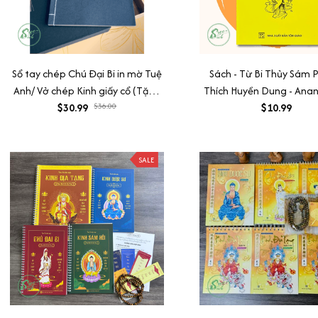
Sổ tay chép Chú Đại Bi in mờ Tuệ
Sách - Từ Bi Thủy Sám 
Anh/ Vở chép Kinh giấy cổ (Tặng
Thích Huyền Dung - Ana
kèm Hộp đựng Kinh)
$30.99
$36.00
$10.99
SALE