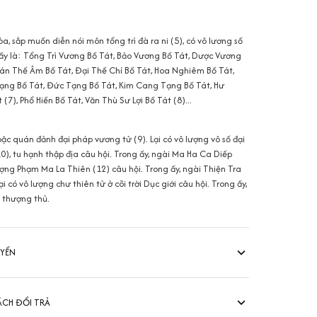
òa, sắp muốn diễn nói môn tổng trì đà ra ni (5), có vô lương số
ị ấy là: Tổng Trì Vương Bồ Tát, Bảo Vương Bồ Tát, Dược Vương
án Thế Âm Bồ Tát, Đại Thế Chí Bồ Tát, Hoa Nghiêm Bồ Tát,
ạng Bồ Tát, Đức Tạng Bồ Tát, Kim Cang Tạng Bồ Tát, Hư
(7), Phổ Hiền Bồ Tát, Văn Thù Sư Lợi Bồ Tát (8)...
ậc quán đảnh đại pháp vương tử (9). Lại có vô lượng vô số đại
0), tu hạnh thập địa câu hội. Trong ấy, ngài Ma Ha Ca Diếp
ượng Phạm Ma La Thiên (12) câu hội. Trong ấy, ngài Thiện Tra
có vô lượng chư thiên tử ở cõi trời Dục giới câu hội. Trong ấy,
 thượng thủ.
UYỂN
ÁCH ĐỔI TRẢ