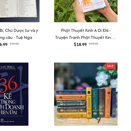
Bi, Chú Dược Sư và ý
Phật Thuyết Kinh A Di Đà -
ng câu - Tuệ Nga
Truyện Tranh Phật Thuyết Kinh A
6.99
$10.00
Di Đà – Ánh Sáng Từ Bi Qua
$18.99
$35.00
Từng Trang Vẽ
SALE