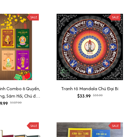
SALE
SALE
kinh Combo 6 Quyển,
Tranh tô Mandala Chú Đại Bi
ng, Sám Hối, Chú đại
$33.99
$35.00
anh, Dược sư, Vu lan
9.99
$127.00
SALE
SALE