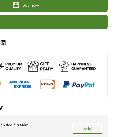
Buy now
ự
Liên Hoa Bìa Mềm
Add