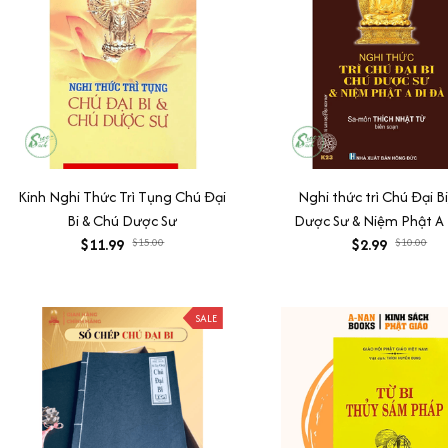
Kinh Nghi Thức Trì Tụng Chú Đại
Nghi thức trì Chú Đại B
Bi & Chú Dược Sư
Dược Sư & Niệm Phật A
$11.99
$15.00
$2.99
$10.00
SALE