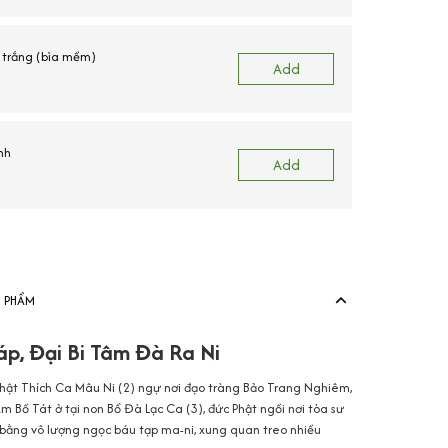
trắng (bìa mềm)
Add
nh
Add
N PHẨM
áp, Đại Bi Tâm Đà Ra Ni
Phật Thích Ca Mâu Ni (2) ngự nơi đạo tràng Bảo Trang Nghiêm,
 Bồ Tát ở tại non Bổ Đà Lạc Ca (3), đức Phật ngồi nơi tòa sư
 bằng vô lượng ngọc báu tạp ma-ni, xung quan treo nhiều