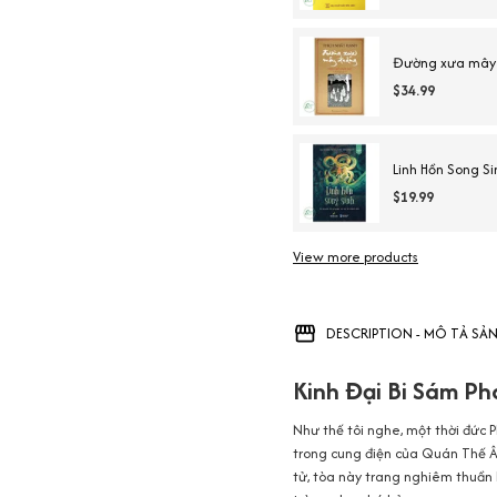
Đường xưa mây 
$34.99
Linh Hồn Song Si
$19.99
View more products
DESCRIPTION - MÔ TẢ SẢ
Kinh Đại Bi Sám Ph
Như thế tôi nghe, một thời đức 
trong cung điện của Quán Thế Âm
tử, tòa này trang nghiêm thuần