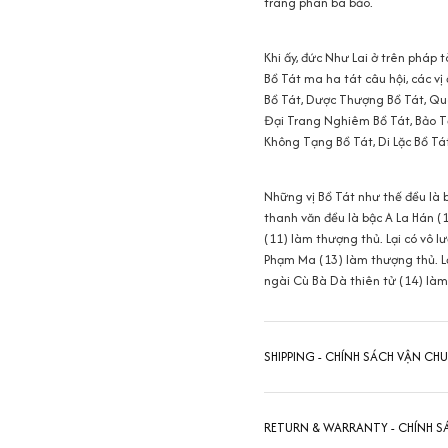
tràng phan bá bảo.
Khi ấy, đức Như Lai ở trên pháp t
Bồ Tát ma ha tát câu hội, các v
Bồ Tát, Dược Thượng Bồ Tát, Qu
Đại Trang Nghiêm Bồ Tát, Bảo T
Không Tạng Bồ Tát, Di Lặc Bồ Tát 
Những vị Bồ Tát như thế đều là b
thanh văn đều là bậc A La Hán (1
(11) làm thượng thủ. Lại có vô l
Phạm Ma (13) làm thượng thủ. Lại 
ngài Cù Bà Dà thiên tử (14) làm
SHIPPING - CHÍNH SÁCH VẬN CH
RETURN & WARRANTY - CHÍNH S