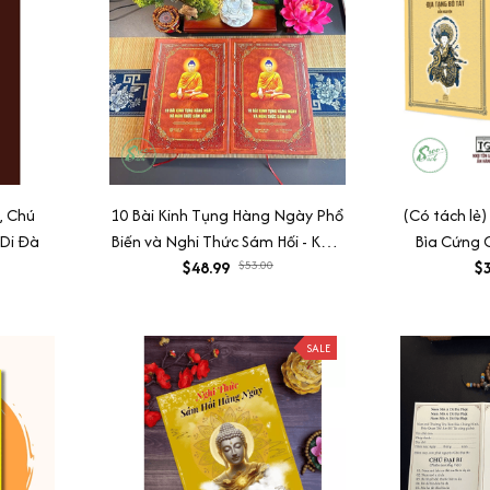
i, Chú
10 Bài Kinh Tụng Hàng Ngày Phổ
(Có tách lẻ
 Di Đà
Biến và Nghi Thức Sám Hối - Kèm
Bìa Cứng 
Vòng, 84 Câu Chú Đại Bi, KCN,
$48.99
$53.00
Chú Đại Bi,
$3
Sám Hối Thai Nhi
SALE