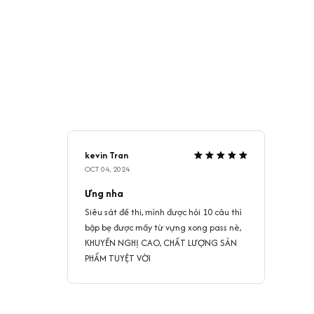
kevin Tran
OCT 04, 2024
Ưng nha
Siêu sát đề thi, mình được hỏi 10 câu thì
bập bẹ được mấy từ vựng xong pass nè,
KHUYẾN NGHỊ CAO, CHẤT LƯỢNG SẢN
PHẨM TUYỆT VỜI