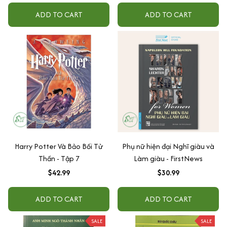
ADD TO CART
ADD TO CART
Harry Potter Và Bảo Bối Tử
Phụ nữ hiện đại Nghĩ giàu và
Thần - Tập 7
Làm giàu - FirstNews
$42.99
$30.99
ADD TO CART
ADD TO CART
SALE
SALE