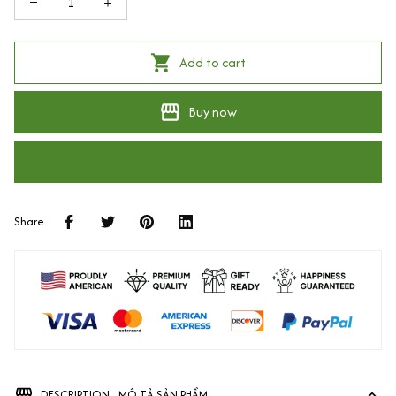
Add to cart
Buy now
Share
DESCRIPTION - MÔ TẢ SẢN PHẨM