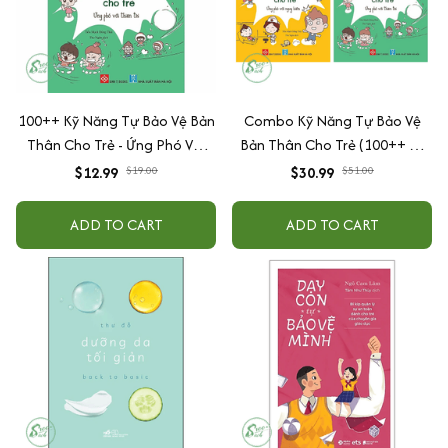
100++ Kỹ Năng Tự Bảo Vệ Bản
Combo Kỹ Năng Tự Bảo Vệ
Thân Cho Trẻ - Ứng Phó Với
Bản Thân Cho Trẻ (100++ Kỹ
Thiên Tai
Năng Tự Bảo Vệ Bản Thân Cho
$12.99
$19.00
$30.99
$51.00
Trẻ - Ứng Phó Với Nguy Hiểm +
Ứng phó với Thiên tai)
ADD TO CART
ADD TO CART