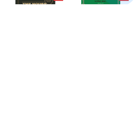
Gia Tộc Morgan - Một Triều
Dinh Dưỡng Học Bị Thất
Đại Ngân Hàng Mỹ Và Sự Trỗi
Truyền - Dinh Dưỡng Đẩy Lùi
Dậy Của Nền Tài Chính Hiện
Bệnh Tật
$61.99
$65.00
$23.99
$29.00
Đại
ADD TO CART
ADD TO CART
SALE