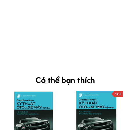
kevin Tran
OCT 04, 2024
Ưng nha
Siêu sát đề thi, mình được hỏi 10 câu thì bập bẹ được mấy từ
vựng xong pass nè, KHUYẾN NGHỊ CAO, CHẤT LƯỢNG SẢN PHẨM
TUYỆT VỜI
Có thể bạn thích
SALE