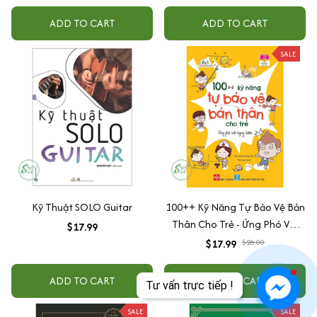
ADD TO CART
ADD TO CART
SALE
Kỹ Thuật SOLO Guitar
100++ Kỹ Năng Tự Bảo Vệ Bản
Thân Cho Trẻ - Ứng Phó Với
$17.99
Nguy Hiểm
$17.99
$26.00
ADD TO CART
ADD TO CART
Tư vấn trực tiếp !
SALE
SALE