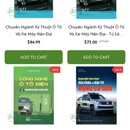
Chuyên Ngành Kỹ Thuật Ô Tô
Chuyên Ngành Kỹ Thuật Ô Tô
Và Xe Máy Hiện Đại
Và Xe Máy Hiện Đại - Tủ Sách
Nhất Nghệ Tinh
$84.99
$73.00
$77.00
ADD TO CART
ADD TO CART
SALE
SALE