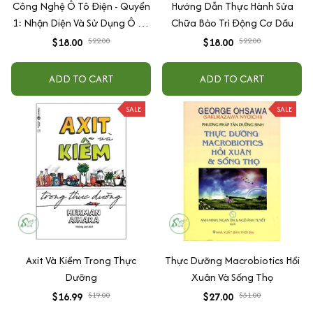
Công Nghệ Ô Tô Điện - Quyển
Hướng Dẫn Thực Hành Sửa
1: Nhận Diện Và Sử Dụng Ô Tô
Chữa Bảo Trì Động Cơ Dầu
Điện An Toàn
$18.00
$22.00
$18.00
$22.00
ADD TO CART
ADD TO CART
SALE
SALE
Axit Và Kiềm Trong Thực
Thực Dưỡng Macrobiotics Hồi
Dưỡng
Xuân Và Sống Thọ
$16.99
$19.00
$27.00
$31.00