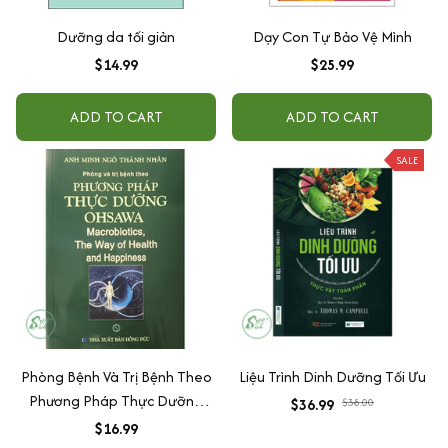
Dưỡng da tối giản
Dạy Con Tự Bảo Vệ Mình
$14.99
$25.99
ADD TO CART
ADD TO CART
SALE
Phòng Bệnh Và Trị Bệnh Theo
Liệu Trình Dinh Dưỡng Tối Ưu
Phương Pháp Thực Dưỡng
$36.99
$38.00
Ohsawa
$16.99