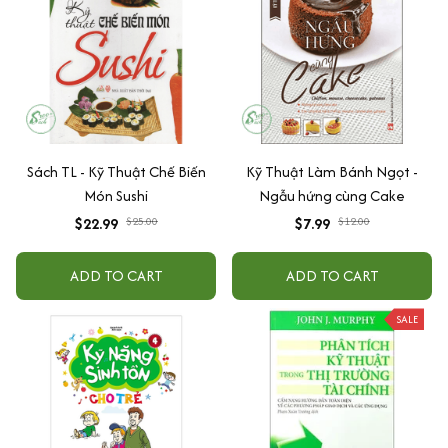
Sách TL - Kỹ Thuật Chế Biến
Kỹ Thuật Làm Bánh Ngọt -
Món Sushi
Ngẫu hứng cùng Cake
$22.99
$25.00
$7.99
$12.00
ADD TO CART
ADD TO CART
SALE