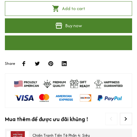
Add to cart
Buy now
Share
Mua thêm để được ưu đãi khủng !
Chiến Tranh Tiền Tệ Phần 4: Siêu