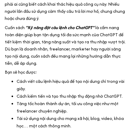
phải ai cũng biết cách khai thác hiệu quả công cụ này. Nhiều
người lần đầu sử dụng cảm thấy câu trả lời mơ hồ, chung chung
hoặc chưa đúng ý.
Cuốn sách
“Kỹ năng đặt câu lệnh cho ChatGPT”
là cẩm nang
toàn diện giúp bạn tận dụng tối đa sức mạnh của ChatGPT để
tiết kiệm thời gian, tăng năng suất và tạo ra thu nhập vượt trội.
Dù bạn là doanh nhân, freelancer, marketer hay người sáng
tạo nội dung, cuốn sách đều mang lại những hướng dẫn thực
tiễn, dễ áp dụng.
Bạn sẽ học được:
Cách viết câu lệnh hiệu quả để tạo nội dung chỉ trong vài
giây.
Cách kiếm tiền và tạo thu nhập thụ động nhờ ChatGPT.
Tăng tốc hoàn thành dự án, tối ưu công việc như một
freelancer chuyên nghiệp.
Tái sử dụng nội dung cho mạng xã hội, blog, video, khóa
học… một cách thông minh.