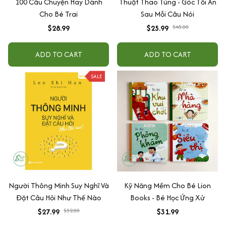
100 Câu Chuyện Hay Dành
Thuật Thao Túng - Góc Tối Ẩn
Cho Bé Trai
Sau Mỗi Câu Nói
$28.99
$25.99
$45.00
ADD TO CART
ADD TO CART
SALE
Người Thông Minh Suy Nghĩ Và
Kỹ Năng Mềm Cho Bé Lion
Đặt Câu Hỏi Như Thế Nào
Books - Bé Học Ứng Xử
$27.99
$32.00
$31.99