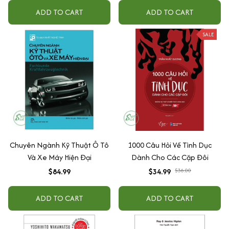
ADD TO CART
ADD TO CART
SALE
Chuyên Ngành Kỹ Thuật Ô Tô
1000 Câu Hỏi Về Tình Dục
Và Xe Máy Hiện Đại
Dành Cho Các Cặp Đôi
$84.99
$34.99
$36.00
ADD TO CART
ADD TO CART