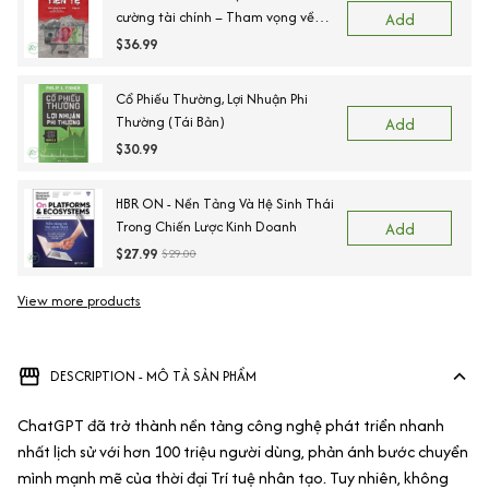
cường tài chính – Tham vọng về
Add
đồng tiền chung châu Á
$36.99
Cổ Phiếu Thường, Lợi Nhuận Phi
Thường (Tái Bản)
Add
$30.99
HBR ON - Nền Tảng Và Hệ Sinh Thái
Trong Chiến Lược Kinh Doanh
Add
$27.99
$29.00
View more products
Vi
DESCRIPTION - MÔ TẢ SẢN PHẨM
ChatGPT đã trở thành nền tảng công nghệ phát triển nhanh
nhất lịch sử với hơn 100 triệu người dùng, phản ánh bước chuyển
mình mạnh mẽ của thời đại Trí tuệ nhân tạo. Tuy nhiên, không