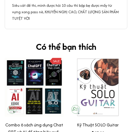
Siêu sát đề thi, mình được hỏi 10 câu thì bập bẹ được mấy từ
vựng xong pass nè, KHUYẾN NGHỊ CAO, CHẤT LƯỢNG SẢN PHẨM
TUYỆT VỜI
Có thể bạn thích
SALE
Combo 6 sách ứng dụng Chat
Kỹ Thuật SOLO Guitar
GPT và AI để tăng hiệu suất