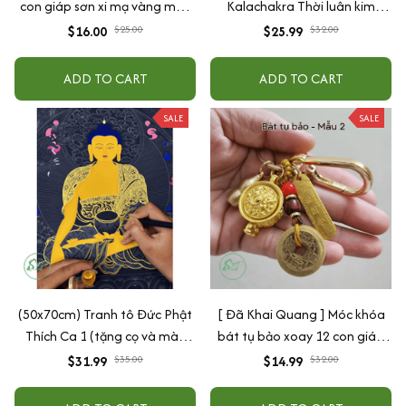
con giáp sơn xi mạ vàng may
Kalachakra Thời luân kim
mắn sức khỏe tài lộc
cang, Phật giáo Mật Tông -
$16.00
$25.00
$25.99
$32.00
Khánh xe ô tô Phật Giáo
ADD TO CART
ADD TO CART
SALE
SALE
(50x70cm) Tranh tô Đức Phật
[ Đã Khai Quang ] Móc khóa
Thích Ca 1 (tặng cọ và màu
bát tụ bảo xoay 12 con giáp
nhũ vàng)
(Mẫu 2)
$31.99
$35.00
$14.99
$32.00