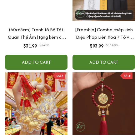
(40x65cm) Tranh tô Bồ Tát
[Freeship] Combo chép kinh
Quan Thế Âm (tặng kèm cọ,
Diệu Pháp Liên Hoa + Tô vẽ
màu nhũ vàng)
hình tướng Phật in mờ (Tặng
$31.99
$34.00
$93.99
$134.00
hộp bảo quản kinh + Lá bồ đề
mạ vàng)
ADD TO CART
ADD TO CART
SALE
SALE