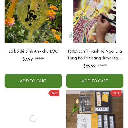
Lá bồ đề Bình An - chữ LỘC
(30x55cm) Tranh tô Ngài Địa
Tạng Bồ Tát dáng đứng (tặng
$7.99
$12.00
cọ và màu nhũ vàng)
$29.99
$34.00
ADD TO CART
ADD TO CART
SALE
SALE