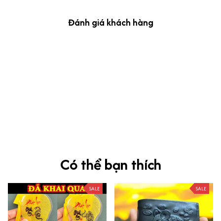
Đánh giá khách hàng
kevin Tran
OCT 04, 2024
Ưng nha
Siêu sát đề thi, mình được hỏi 10 câu thì bập bẹ được mấy từ
vựng xong pass nè, KHUYẾN NGHỊ CAO, CHẤT LƯỢNG SẢN PHẨM
TUYỆT VỜI
Có thể bạn thích
SALE
SALE