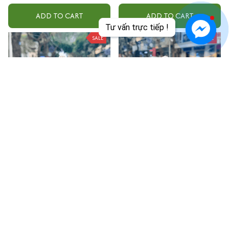
ADD TO CART
ADD TO CART
Tư vấn trực tiếp !
SALE
SALE
(Vàng + Vòng + Thảm 4)
(Vàng + Vòng + Thảm 3)
Tượng Phật Sakyamuni mỉm
Tượng Phật Sakyamuni mỉm
cười cầu bình an may mắn để
cười cầu bình an may mắn để
$42.99
$48.00
$40.99
$46.00
taplo ô tô
taplo ô tô
ADD TO CART
ADD TO CART