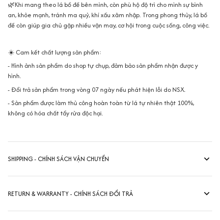
🌿Khi mang theo lá bồ đề bên mình, còn phù hộ độ trì cho mình sự bình
an, khỏe mạnh, tránh ma quỷ, khí xấu xâm nhập. Trong phong thủy, lá bồ
đề còn giúp gia chủ gặp nhiều vận may, cơ hội trong cuộc sống, công việc.
☀️ Cam kết chất lượng sản phẩm:
- Hình ảnh sản phẩm do shop tự chụp, đảm bảo sản phẩm nhận được y
hình.
- Đổi trả sản phẩm trong vòng 07 ngày nếu phát hiện lỗi do NSX.
- Sản phẩm được làm thủ công hoàn toàn từ lá tự nhiên thật 100%,
không có hóa chất tẩy rửa độc hại.
SHIPPING - CHÍNH SÁCH VẬN CHUYỂN
RETURN & WARRANTY - CHÍNH SÁCH ĐỔI TRẢ