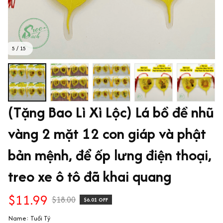
5 / 15
(Tặng Bao Lì Xì Lộc) Lá bồ đề nhũ 
vàng 2 mặt 12 con giáp và phật 
bản mệnh, để ốp lưng điện thoại, 
treo xe ô tô đã khai quang
$11.99
$18.00
$6.01 OFF
Name: Tuổi Tý