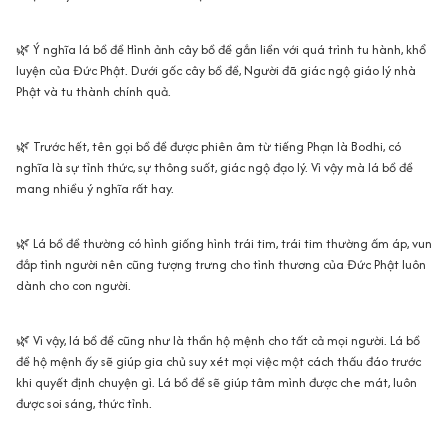
🌿 Ý nghĩa lá bồ đề Hình ảnh cây bồ đề gắn liền với quá trình tu hành, khổ
luyện của Đức Phật. Dưới gốc cây bồ đề, Người đã giác ngộ giáo lý nhà
Phật và tu thành chính quả.
🌿 Trước hết, tên gọi bồ đề được phiên âm từ tiếng Phạn là Bodhi, có
nghĩa là sự tỉnh thức, sự thông suốt, giác ngộ đạo lý. Vì vậy mà lá bồ đề
mang nhiều ý nghĩa rất hay.
🌿 Lá bồ đề thường có hình giống hình trái tim, trái tim thường ấm áp, vun
đắp tình người nên cũng tượng trưng cho tình thương của Đức Phật luôn
dành cho con người.
🌿 Vì vậy, lá bồ đề cũng như là thần hộ mệnh cho tất cả mọi người. Lá bồ
đề hộ mệnh ấy sẽ giúp gia chủ suy xét mọi việc một cách thấu đáo trước
khi quyết định chuyện gì. Lá bồ đề sẽ giúp tâm mình được che mát, luôn
được soi sáng, thức tỉnh.