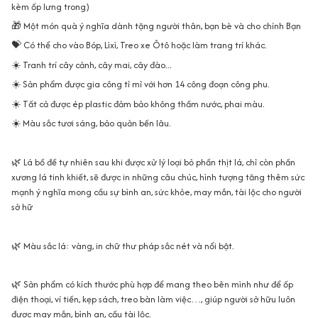
kèm ốp lưng trong)
🎁 Một món quà ý nghĩa dành tặng người thân, bạn bè và cho chính Bạn
💝 Có thể cho vào Bóp, Lìxì, Treo xe Ôtô hoặc làm trang trí khác.
☀️ Tranh trí cây cảnh, cây mai, cây đào...
☀️ Sản phẩm được gia công tỉ mỉ với hơn 14 công đoạn công phu.
☀️ Tất cả được ép plastic đảm bảo không thấm nước, phai màu.
☀️ Màu sắc tươi sáng, bảo quản bền lâu.
🌿 Lá bồ đề tự nhiên sau khi được xử lý loại bỏ phần thịt lá, chỉ còn phần
xương lá tinh khiết, sẽ được in những câu chúc, hình tượng tăng thêm sức
mạnh ý nghĩa mong cầu sự bình an, sức khỏe, may mắn, tài lộc cho người
sở hữ
🌿 Màu sắc lá: vàng, in chữ thư pháp sắc nét và nổi bật.
🌿 Sản phẩm có kích thước phù hợp để mang theo bên mình như để ốp
điện thoại, ví tiền, kẹp sách, treo bàn làm việc…, giúp người sở hữu luôn
được may mắn, bình an, cầu tài lộc.