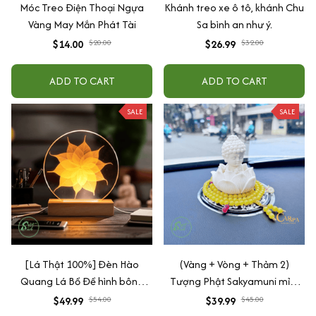
Móc Treo Điện Thoại Ngựa
Khánh treo xe ô tô, khánh Chu
Vàng May Mắn Phát Tài
Sa bình an như ý.
$14.00
$20.00
$26.99
$32.00
ADD TO CART
ADD TO CART
SALE
SALE
[Lá Thật 100%] Đèn Hào
(Vàng + Vòng + Thảm 2)
Quang Lá Bồ Đề hình bông
Tượng Phật Sakyamuni mỉm
hoa Mandala
cười cầu bình an may mắn để
$49.99
$54.00
$39.99
$45.00
taplo ô tô