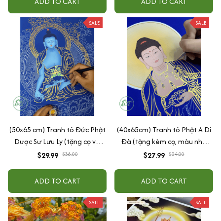
ADD TO CART
ADD TO CART
SALE
SALE
(50x65 cm) Tranh tô Đức Phật
(40x65cm) Tranh tô Phật A Di
Dược Sư Lưu Ly (tặng cọ và
Đà (tặng kèm cọ, màu nhũ
màu nhũ vàng)
vàng)
$29.99
$38.00
$27.99
$34.00
ADD TO CART
ADD TO CART
SALE
SALE