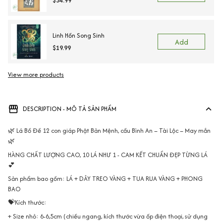
$34.99
Linh Hồn Song Sinh
Add
$19.99
View more products
Vi
DESCRIPTION - MÔ TẢ SẢN PHẨM
🌿 Lá Bồ Đề 12 con giáp Phật Bản Mệnh, cầu Bình An – Tài Lộc – May mắn
🌿
HÀNG CHẤT LƯỢNG CAO, 10 LÁ NHƯ 1 - CAM KẾT CHUẨN ĐẸP TỪNG LÁ
💕
Sản phẩm bao gồm: LÁ + DÂY TREO VÀNG + TUA RUA VÀNG + PHONG
BAO
💝Kích thước:
+ Size nhỏ: 6-6,5cm (chiều ngang, kích thước vừa ốp điện thoại, sử dụng