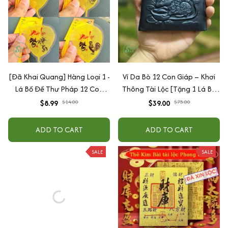
[Đã Khai Quang] Hàng Loại 1 -
Ví Da Bò 12 Con Giáp – Khơi
Lá Bồ Đề Thư Pháp 12 Con
Thông Tài Lộc [Tặng 1 Lá Bồ
Giáp
Đề ]
$8.99
$14.00
$39.00
$75.00
ADD TO CART
ADD TO CART
SALE
SALE