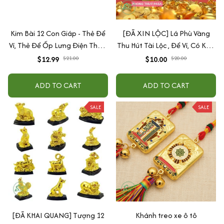
Kim Bài 12 Con Giáp - Thẻ Để
[ĐÃ XIN LỘC] Lá Phù Vàng
Ví, Thẻ Để Ốp Lưng Điện Thoại
Thu Hút Tài Lộc , Để Ví, Có Keo
- Phụ Kiện Case
Dán Điện Thoại, Trang Trí
$12.99
$21.00
$10.00
$20.00
ADD TO CART
ADD TO CART
SALE
SALE
[ĐÃ KHAI QUANG] Tượng 12
Khánh treo xe ô tô