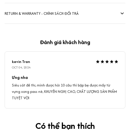
RETURN & WARRANTY - CHÍNH SÁCH ĐỔI TRẢ
Đánh giá khách hàng
kevin Tran
OCT 04, 2024
Ưng nha
Siêu sát đề thi, mình được hỏi 10 câu thì bập bẹ được mấy từ
vựng xong pass nè, KHUYẾN NGHỊ CAO, CHẤT LƯỢNG SẢN PHẨM
TUYỆT VỜI
Có thể bạn thích