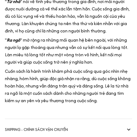
"
Từ nhà
" nói về tình yêu thương trong gia đình, nơi mỗi người
được nuôi dưỡng cả về thể xác lẫn tâm hồn. Cuộc sống gia đình,
dù có lúc vụng về và thiếu hoàn hảo, vẫn là nguồn cội của yêu
thương. Làn khuyên chúng ta nên tha thứ và kiên nhẫn với gia
đình, vì họ cũng chỉ là những con người bình thường.
"
Ra ngõ
" mở rộng ra những mối quan hệ bên ngoài, với những
người lạ gặp thoáng qua nhưng vẫn có sự kết nối qua lòng tốt.
Làn miêu tả lòng tốt như một vòng tròn vô hình, kết nối mọi
người và giúp cuộc sống trở nên ý nghĩa hơn.
Cuốn sách là hành trình khám phá cuộc sống qua góc nhìn nhẹ
nhàng, hóm hỉnh, giúp độc giả nhận ra rằng, dù cuộc sống không
hoàn hảo, nhưng vẫn đáng trân quý và đáng sống. Lê la từ nhà
ra ngõ là một cuốn sách dành cho những người trẻ đang tìm
kiếm sự an yên và yêu thương trong cuộc sống.
SHIPPING - CHÍNH SÁCH VẬN CHUYỂN