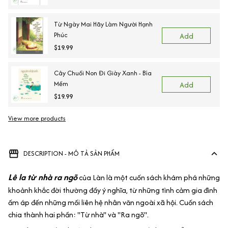
Từ Ngày Mai Hãy Làm Người Hạnh
Phúc
Add
$19.99
Cây Chuối Non Đi Giày Xanh - Bìa
Mềm
Add
$19.99
View more products
Vi
DESCRIPTION - MÔ TẢ SẢN PHẨM
Lê la từ nhà ra ngõ
của Làn là một cuốn sách khám phá những
khoảnh khắc đời thường đầy ý nghĩa, từ những tình cảm gia đình
ấm áp đến những mối liên hệ nhân văn ngoài xã hội. Cuốn sách
chia thành hai phần: "Từ nhà" và "Ra ngõ".