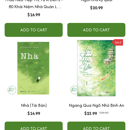
80 Khái Niệm Nhà Quản Lý
$20.99
Cần Biết
$16.99
ADD TO CART
ADD TO CART
SALE
Nhà (Tái Bản)
Ngang Qua Ngõ Nhỏ Bình An
$14.99
$23.99
$26.00
ADD TO CART
ADD TO CART