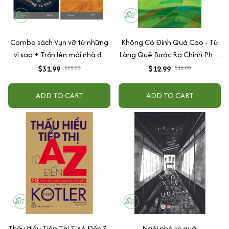
Combo sách Vụn vỡ từ những
Không Có Đỉnh Quá Cao - Từ
vì sao + Trốn lên mái nhà để
Làng Quê Bước Ra Chinh Phục
khóc
Thế Giới
$31.99
$35.00
$12.99
$16.00
ADD TO CART
ADD TO CART
Thấu Hiểu Tiếp Thị Từ A Đến Z -
Ngôi nhà kỳ quái