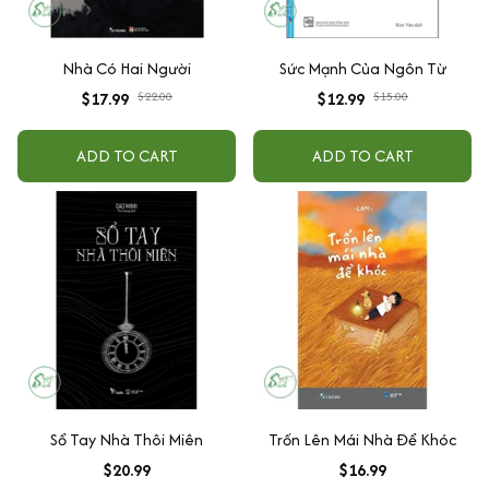
Nhà Có Hai Người
Sức Mạnh Của Ngôn Từ
$17.99
$22.00
$12.99
$15.00
ADD TO CART
ADD TO CART
Sổ Tay Nhà Thôi Miên
Trốn Lên Mái Nhà Để Khóc
$20.99
$16.99