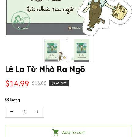
Lê La Từ Nhà Ra Ngõ
$14.99
$18.00
$3.01 OFF
Số lượng
Add to cart