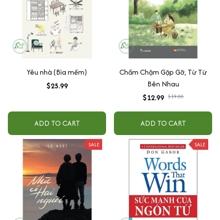
Yêu nhà (Bìa mềm)
Chầm Chậm Gặp Gỡ, Từ Từ
Bên Nhau
$25.99
$12.99
$19.00
ADD TO CART
ADD TO CART
SALE
SALE