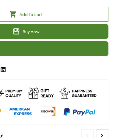
Add to cart
Buy now
ự