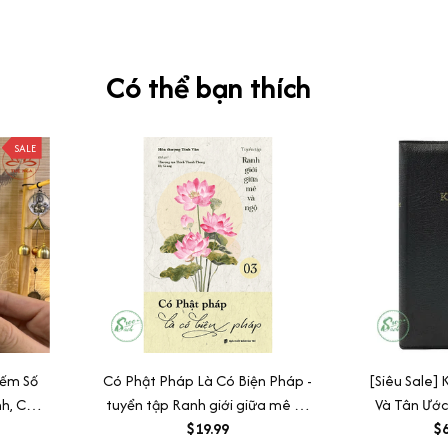
Có thể bạn thích
SALE
Đếm Số
Có Phật Pháp Là Có Biện Pháp -
[Siêu Sale]
nh, Có
tuyển tập Ranh giới giữa mê và
Và Tân Ước
n Niệm,
ngộ tập 03
$19.99
Có
$6