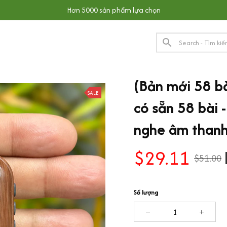
Hơn 5000 sản phẩm lựa chọn
(Bản mới 58 bà
SALE
có sẵn 58 bài -
nghe âm thanh
$29.11
$51.00
Số lượng