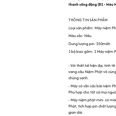
thanh sống động (B1 - Màu 
THÔNG TIN SẢN PHẨM
Loại sản phẩm: Máy niệm Phậ
Màu sắc: Nâu
Dung lượng pin: 250mAh
1 bộ bao gồm: 1 Máy niệm P
- Với thiết kế hiện đại, tin
vang câu Niệm Phật vô cùng l
chúng sanh.
- Máy có sẳn các bài niệm P
Phù hợp cho tất cả mọi ngườ
- Máy niệm phật mini có màn
Phật, tích hợp pin chất lượng
gian dài.