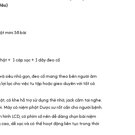
Nâu)
t mini 58 bài
hật + 1 cáp sạc + 1 dây đeo cổ
h tế và siêu nhỏ gọn, đeo cổ mang theo bên người âm
ợi lạc cho việc tu tập hoặc gieo duyên với tất cả
hật, có khe hỗ trợ sử dụng thẻ nhớ, jack cắm tai nghe.
i. Máy có niệm phật Dược sư rất cần cho người bệnh.
 hình LCD, có phím số nên dễ dàng chọn bài niệm
 cao, dễ sạc và có thể hoạt động liên tục trong thời