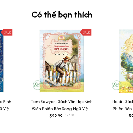
Có thể bạn thích
SALE
SALE
c Kinh
Tom Sawyer - Sách Văn Học Kinh
Heidi - Sá
 Việt-
Điển Phiên Bản Song Ngữ Việt-
Phiên Bản
udio)
Anh (Tặng File Nghe Audio)
$22.99
$27.00
(Tặng F
$2