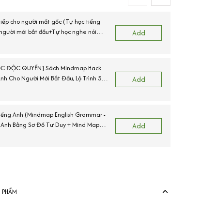
tiếp cho người mất gốc (Tự học tiếng
 người mới bắt đầu+Tự học nghe nói
(
Add
bản+Mindmap Vocabulary)
C ĐỘC QUYỀN] Sách Mindmap Hack
N
nh Cho Người Mới Bắt Đầu, Lộ Trình 55
Add
 IPA
iếng Anh (Mindmap English Grammar -
 Anh Bằng Sơ Đồ Tư Duy + Mind Map
Add
ary - Từ Vựng Tiếng Anh Qua Sơ Đồ Tư
View more produ
N PHẨM