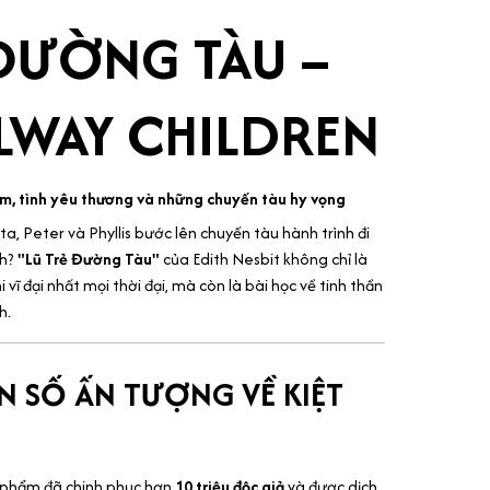
 ĐƯỜNG TÀU –
ILWAY CHILDREN
ảm, tình yêu thương và những chuyến tàu hy vọng
, Peter và Phyllis bước lên chuyến tàu hành trình đi
nh?
"Lũ Trẻ Đường Tàu"
của Edith Nesbit không chỉ là
i vĩ đại nhất mọi thời đại, mà còn là bài học về tinh thần
h.
 SỐ ẤN TƯỢNG VỀ KIỆT
phẩm đã chinh phục hơn
10 triệu độc giả
và được dịch