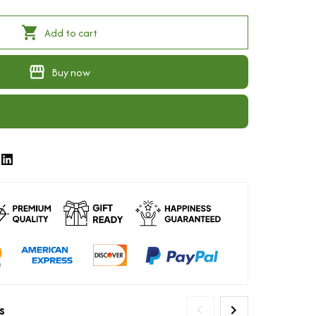
Add to cart
Buy now
s