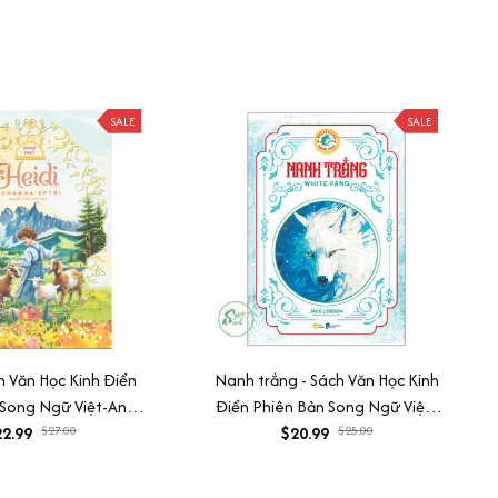
SALE
SALE
ch Văn Học Kinh Điển
Nanh trắng - Sách Văn Học Kinh
 Song Ngữ Việt-Anh
Điển Phiên Bản Song Ngữ Việt-
ile Nghe Audio)
2.99
$27.00
Anh (Tặng File Nghe Audio)
$20.99
$25.00