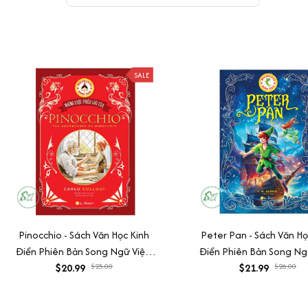
SALE
Pinocchio - Sách Văn Học Kinh
Peter Pan - Sách Văn Họ
Điển Phiên Bản Song Ngữ Việt-
Điển Phiên Bản Song Ngữ
Anh (Tặng File Nghe Audio)
$20.99
$25.00
Anh (Tặng File Nghe A
$21.99
$26.00