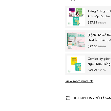
Tiếng Anh giao 
Anh cấp tốc cho
tiếng Anh căn 
$57.99
$61.00
[TẶNG KHOÁ HỌ
Phát Âm Tiếng A
Ngày Chinh Phục
$27.00
$50.00
Combo lấy gốc t
Ngữ Pháp Tiếng
English Vocabul
$49.99
$56.00
Duy)
View more products
DESCRIPTION - MÔ TẢ SẢ