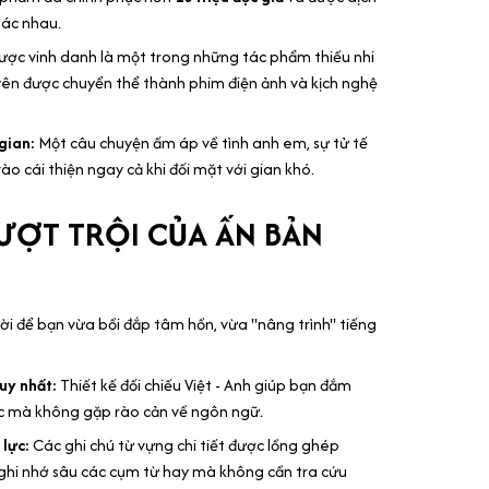
ác nhau.
ợc vinh danh là một trong những tác phẩm thiếu nhi
uyên được chuyển thể thành phim điện ảnh và kịch nghệ
gian:
Một câu chuyện ấm áp về tình anh em, sự tử tế
ào cái thiện ngay cả khi đối mặt với gian khó.
VƯỢT TRỘI CỦA ẤN BẢN
ời để bạn vừa bồi đắp tâm hồn, vừa "nâng trình" tiếng
uy nhất:
Thiết kế đối chiếu Việt - Anh giúp bạn đắm
c mà không gặp rào cản về ngôn ngữ.
lực:
Các ghi chú từ vựng chi tiết được lồng ghép
ghi nhớ sâu các cụm từ hay mà không cần tra cứu