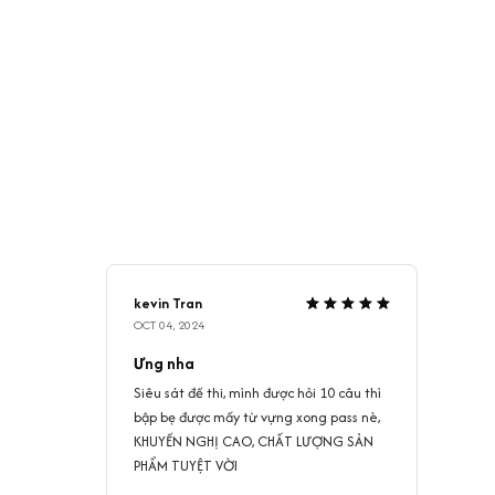
kevin Tran
OCT 04, 2024
Ưng nha
Siêu sát đề thi, mình được hỏi 10 câu thì
bập bẹ được mấy từ vựng xong pass nè,
KHUYẾN NGHỊ CAO, CHẤT LƯỢNG SẢN
PHẨM TUYỆT VỜI