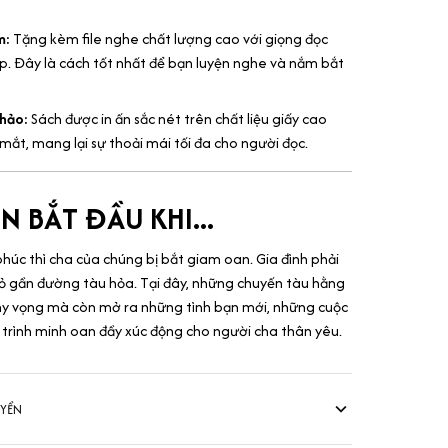
m:
Tặng kèm file nghe chất lượng cao với giọng đọc
. Đây là cách tốt nhất để bạn luyện nghe và nắm bắt
 hảo:
Sách được in ấn sắc nét trên chất liệu giấy cao
mắt, mang lại sự thoải mái tối đa cho người đọc.
N BẮT ĐẦU KHI...
húc thì cha của chúng bị bắt giam oan. Gia đình phải
ỏ gần đường tàu hỏa. Tại đây, những chuyến tàu hằng
y vọng mà còn mở ra những tình bạn mới, những cuộc
trình minh oan đầy xúc động cho người cha thân yêu.
UYỂN