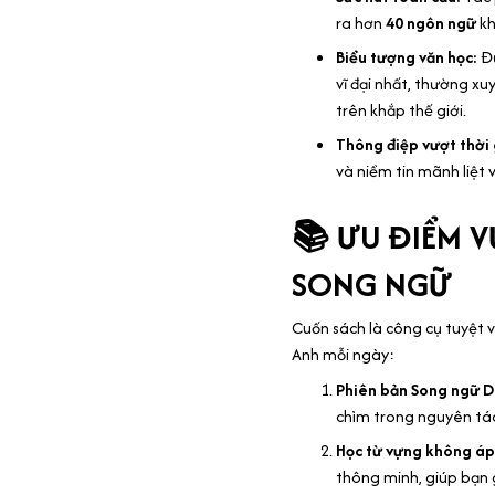
ra hơn
40 ngôn ngữ
kh
Biểu tượng văn học:
Đư
vĩ đại nhất, thường x
trên khắp thế giới.
Thông điệp vượt thời 
và niềm tin mãnh liệt v
📚 ƯU ĐIỂM 
SONG NGỮ
Cuốn sách là công cụ tuyệt v
Anh mỗi ngày:
Phiên bản Song ngữ D
chìm trong nguyên tá
Học từ vựng không áp 
thông minh, giúp bạn 