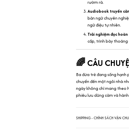
rườm rà.
Audiobook truyền cả
bản ngữ chuyên nghiệp
ngữ điệu tự nhiên.
Trải nghiệm đọc hoàn
cấp, trình bày thoáng 
🌈 CÂU CHUYỆ
Ba đứa trẻ đang sống hạnh p
chuyển đến một ngôi nhà nh
ngày không chỉ mang theo h
phiêu lưu dũng cảm và hành 
SHIPPING - CHÍNH SÁCH VẬN CH