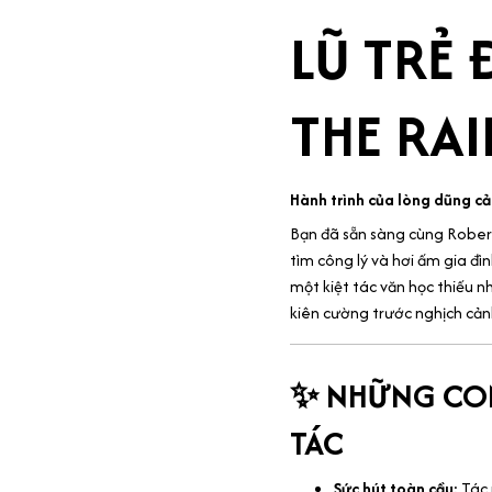
LŨ TRẺ
THE RA
Hành trình của lòng dũng c
Bạn đã sẵn sàng cùng Roberta
tìm công lý và hơi ấm gia đì
một kiệt tác văn học thiếu nh
kiên cường trước nghịch cản
✨ NHỮNG CON
TÁC
Sức hút toàn cầu:
Tác 