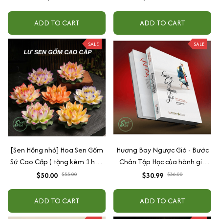
cấp
ADD TO CART
ADD TO CART
SALE
SALE
[Sen Hồng nhỏ] Hoa Sen Gốm
Hương Bay Ngược Gió - Bước
Sứ Cao Cấp ( tặng kèm 1 hộp
Chân Tập Học của hành giả
nhang trầm), Dùng Cắm
Minh Tuệ
$50.00
$55.00
$30.99
$36.00
Nhang Trầm
ADD TO CART
ADD TO CART