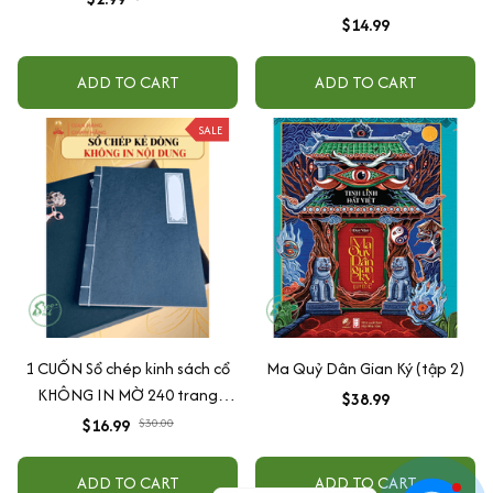
$14.99
ADD TO CART
ADD TO CART
SALE
1 CUỐN Sổ chép kinh sách cổ
Ma Quỷ Dân Gian Ký (tập 2)
KHÔNG IN MỜ 240 trang
$38.99
(không kèm hộp)
$16.99
$30.00
ADD TO CART
ADD TO CART