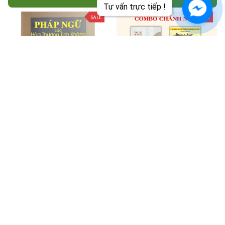
Tư vấn trực tiếp !
SALE
SALE
Pháp Ngữ Của Hòa Thượng
Combo 3 Cuốn Chánh Niệm:
Tịnh Không
Từng Bước Nở Hoa Sen +
Không Diệt Không Sinh + Giận
$20.00
$24.00
$53.99
$62.00
ADD TO CART
ADD TO CART
SALE
SALE