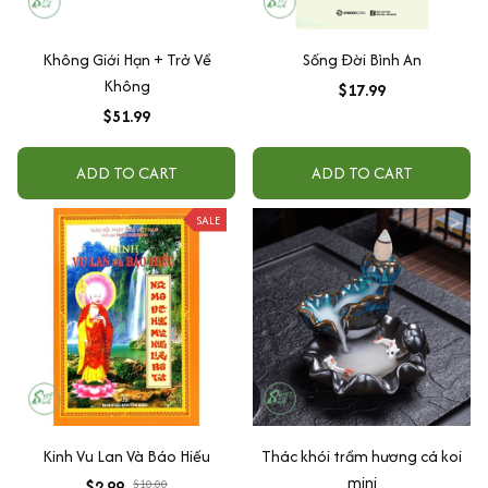
Không Giới Hạn + Trở Về
Sống Đời Bình An
Không
$17.99
$51.99
ADD TO CART
ADD TO CART
SALE
Kinh Vu Lan Và Báo Hiếu
Thác khói trầm hương cá koi
mini
$2.99
$10.00