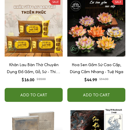
SALE
SALE
Khăn Lau Bàn Thờ Chuyên
Hoa Sen Gốm Sứ Cao Cấp,
Dụng Đồ Gốm, Gỗ, Sứ - Thiên
Dùng Cắm Nhang - Tuệ Nga
Phúc
$16.00
$22.00
$44.99
$54.00
ADD TO CART
ADD TO CART