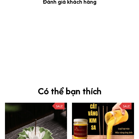
Đánh giá khách hàng
kevin Tran
OCT 04, 2024
Ưng nha
Siêu sát đề thi, mình được hỏi 10 câu thì bập bẹ được mấy từ
vựng xong pass nè, KHUYẾN NGHỊ CAO, CHẤT LƯỢNG SẢN PHẨM
TUYỆT VỜI
Có thể bạn thích
SALE
SALE