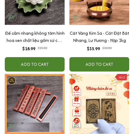
Đế cắm nhang không tăm hình
Cát Vàng Kim Sa - Cát Đặt Bát
hoa sen chất liệu gốm sứ cao
Nhang, Lư Hương - Hộp 1kg
cấp xông, đốt trầm hương
$18.99
$21.00
$35.99
$42.00
ADD TO CART
ADD TO CART
SALE