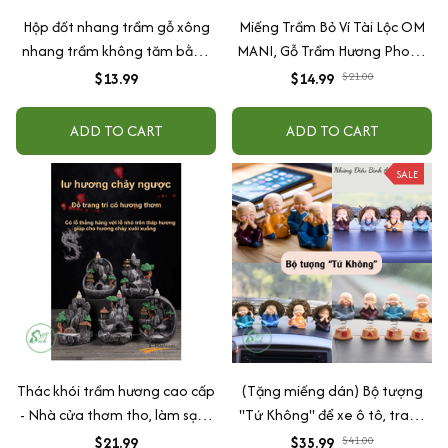
Hộp đốt nhang trầm gỗ xông
Miếng Trầm Bỏ Ví Tài Lộc OM
nhang trầm không tăm bằng
MANI, Gỗ Trầm Hương Phong
gỗ có lót chống cháy
Thuỷ May Mắn Tài Lộc, Sức
$13.99
$14.99
$21.00
Khoẻ Bình An
ADD TO CART
ADD TO CART
SALE
Thác khói trầm hương cao cấp
(Tặng miếng dán) Bộ tượng
- Nhà cửa thơm tho, làm sạch
"Tứ Không" để xe ô tô, trang
không gian sống
trí nhà cửa bằng gốm sứ cao
$21.99
$35.99
$41.00