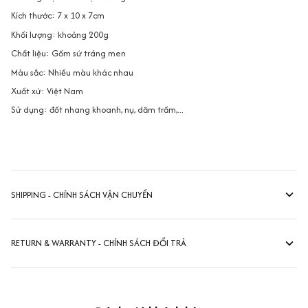
Kích thước: 7 x 10 x 7cm
Khối lượng: khoảng 200g
Chất liệu: Gốm sứ tráng men
Màu sắc: Nhiều màu khác nhau
Xuất xứ: Việt Nam
Sử dụng: đốt nhang khoanh, nụ, dăm trầm,...
SHIPPING - CHÍNH SÁCH VẬN CHUYỂN
RETURN & WARRANTY - CHÍNH SÁCH ĐỔI TRẢ