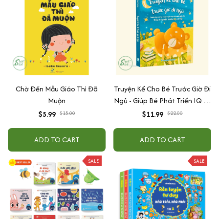
Chờ Đến Mẫu Giáo Thì Đã
Truyện Kể Cho Bé Trước Giờ Đi
Muộn
Ngủ - Giúp Bé Phát Triển IQ Và
EQ
$5.99
$15.00
$11.99
$22.00
ADD TO CART
ADD TO CART
SALE
SALE