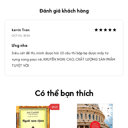
Đánh giá khách hàng
kevin Tran
OCT 04, 2024
Ưng nha
Siêu sát đề thi, mình được hỏi 10 câu thì bập bẹ được mấy từ
vựng xong pass nè, KHUYẾN NGHỊ CAO, CHẤT LƯỢNG SẢN PHẨM
TUYỆT VỜI
Có thể bạn thích
SALE