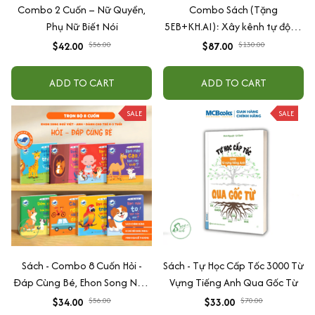
Combo 2 Cuốn – Nữ Quyền,
Combo Sách (Tặng
Phụ Nữ Biết Nói
5EB+KH.AI): Xây kênh tự động
AI Agent + AI siêu mạnh + 3
$42.00
$56.00
$87.00
$130.00
cấp độ AI + Kiếm tiền Youtube
+ Xu hướng
ADD TO CART
ADD TO CART
SALE
SALE
Sách - Combo 8 Cuốn Hỏi -
Sách - Tự Học Cấp Tốc 3000 Từ
Đáp Cùng Bé, Ehon Song Ngữ
Vựng Tiếng Anh Qua Gốc Từ
Việt - Anh - Dành Cho Bé Từ 0
$34.00
$56.00
$33.00
$70.00