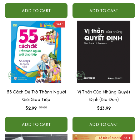
-3 Tuổi
ADD TO CART
ADD TO CART
SALE
55 Cách Để Trở Thành Người
Vị Thần Của Những Quyết
Giỏi Giao Tiếp
Định (Bìa Đen)
$2.99
$9.00
$13.99
ADD TO CART
ADD TO CART
SALE