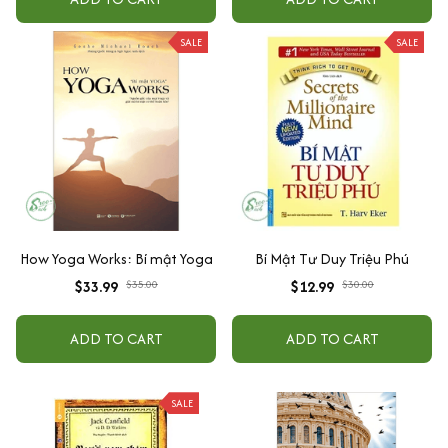
SALE
SALE
How Yoga Works: Bí mật Yoga
Bí Mật Tư Duy Triệu Phú
$33.99
$35.00
$12.99
$30.00
ADD TO CART
ADD TO CART
SALE