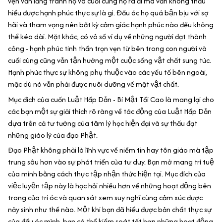
vẹn vẫn lảng tránh họ và cuối cùng họ ra đi mà vẫn không thấu
hiểu được hạnh phúc thực sự là gì. Đầu óc họ quá bận bịu với sợ
hãi và tham vọng nên bất kỳ cảm giác hạnh phúc nào đều không
thể kéo dài. Mặt khác, có vô số ví dụ về những người đạt thành
công - hạnh phúc tinh thần trọn vẹn từ bên trong con người và
cuối cùng cũng vẫn tận hưởng một cuộc sống vật chất sung túc.
Hạnh phúc thực sự không phụ thuộc vào các yếu tố bên ngoài,
mặc dù nó vẫn phải được nuôi dưỡng về mặt vật chất.
Mục đích của cuốn Luật Hấp Dẫn - Bí Mật Tối Cao là mang lại cho
các bạn một sự giải thích rõ ràng về tác động của Luật Hấp Dẫn
dựa trên cả tư tưởng của tâm lý học hiện đại và sự thấu đạt
những giáo lý của đạo Phật.
Đạo Phật không phải là lĩnh vực về niềm tin hay tôn giáo mà tập
trung sâu hơn vào sự phát triển của tư duy. Bạn mở mang trí tuệ
của mình bằng cách thực tập nhận thức hiện tại. Mục đích của
việc luyện tập này là học hỏi nhiều hơn về những hoạt động bên
trong của trí óc và quan sát xem suy nghĩ cùng cảm xúc được
nảy sinh như thế nào. Một khi bạn đã hiểu được bản chất thực sự
của đầu óc mình, bạn có thể kiểm soát tốt hơn những hoạt động