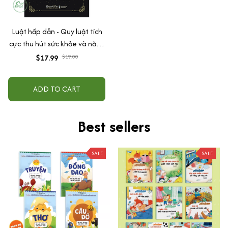
Luật hấp dẫn - Quy luật tích
cực thu hút sức khỏe và năng
lượng tự chữa lành
$17.99
$19.00
ADD TO CART
Best sellers
SALE
SALE