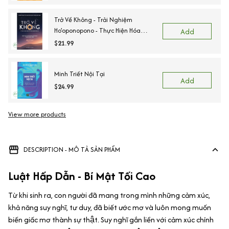
Trở Về Không - Trải Nghiệm
Ho'oponopono - Thực Hiện Hóa
Add
Những Phép Màu Trong Cuộc Sống
$21.99
Minh Triết Nội Tại
Add
$24.99
View more products
DESCRIPTION - MÔ TẢ SẢN PHẨM
Luật Hấp Dẫn - Bí Mật Tối Cao
Từ khi sinh ra, con người đã mang trong mình những cảm xúc,
khả năng suy nghĩ, tư duy, đã biết ước mơ và luôn mong muốn
biến giấc mơ thành sự thật. Suy nghĩ gắn liền với cảm xúc chính