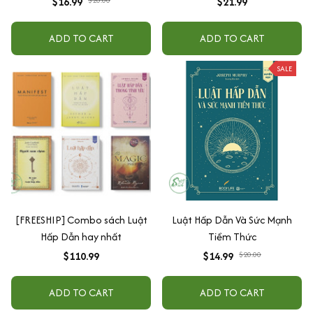
$16.99
$20.00
$21.99
ADD TO CART
ADD TO CART
SALE
[FREESHIP] Combo sách Luật
Luật Hấp Dẫn Và Sức Mạnh
Hấp Dẫn hay nhất
Tiềm Thức
$110.99
$14.99
$20.00
ADD TO CART
ADD TO CART