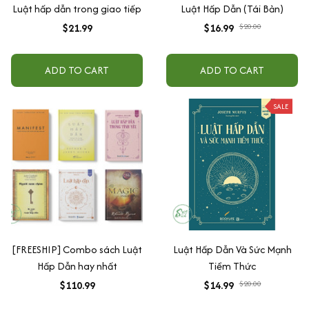
Luật hấp dẫn trong giao tiếp
Luật Hấp Dẫn (Tái Bản)
$21.99
$16.99
$20.00
ADD TO CART
ADD TO CART
SALE
[FREESHIP] Combo sách Luật
Luật Hấp Dẫn Và Sức Mạnh
Hấp Dẫn hay nhất
Tiềm Thức
$110.99
$14.99
$20.00