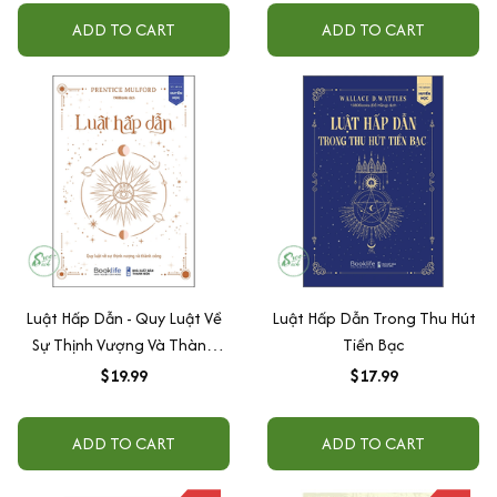
ADD TO CART
ADD TO CART
Luật Hấp Dẫn - Quy Luật Về
Luật Hấp Dẫn Trong Thu Hút
Sự Thịnh Vượng Và Thành
Tiền Bạc
Công
$19.99
$17.99
ADD TO CART
ADD TO CART