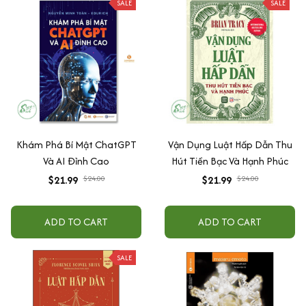
SALE
SALE
Khám Phá Bí Mật ChatGPT
Vận Dụng Luật Hấp Dẫn Thu
Và AI Đỉnh Cao
Hút Tiền Bạc Và Hạnh Phúc
$21.99
$24.00
$21.99
$24.00
ADD TO CART
ADD TO CART
SALE