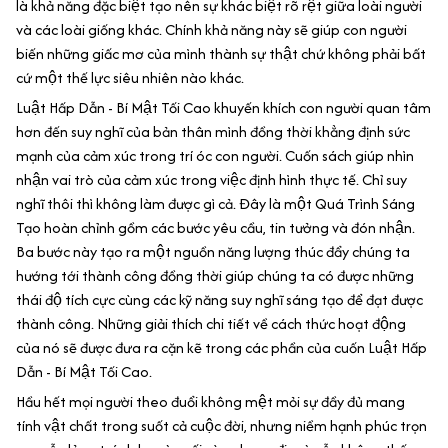
là khả năng đặc biệt tạo nên sự khác biệt rõ rệt giữa loài người
và các loài giống khác. Chính khả năng này sẽ giúp con người
biến những giấc mơ của mình thành sự thật chứ không phải bất
cứ một thế lực siêu nhiên nào khác.
Luật Hấp Dẫn - Bí Mật Tối Cao khuyến khích con người quan tâm
hơn đến suy nghĩ của bản thân mình đồng thời khẳng định sức
mạnh của cảm xúc trong trí óc con người. Cuốn sách giúp nhìn
nhận vai trò của cảm xúc trong việc định hình thực tế. Chỉ suy
nghĩ thôi thì không làm được gì cả. Đây là một Quá Trình Sáng
Tạo hoàn chỉnh gồm các bước yêu cầu, tin tưởng và đón nhận.
Ba bước này tạo ra một nguồn năng lượng thúc đẩy chúng ta
hướng tới thành công đồng thời giúp chúng ta có được những
thái độ tích cực cùng các kỹ năng suy nghĩ sáng tạo để đạt được
thành công. Những giải thích chi tiết về cách thức hoạt động
của nó sẽ được đưa ra cặn kẽ trong các phần của cuốn Luật Hấp
Dẫn - Bí Mật Tối Cao.
Hầu hết mọi người theo đuổi không mệt mỏi sự đầy đủ mang
tính vật chất trong suốt cả cuộc đời, nhưng niềm hạnh phúc trọn