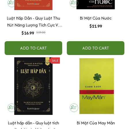
Luật Hấp Dẫn - Quy Luật Thu
Bí Mật Của Nước
Hút Năng Lượng Tích Cực Và
$21.99
May Mắn Trong Cuộc Sống
$16.99
$19.00
ADD TO CART
ADD TO CART
SALE
Luật hấp dẫn - Quy luật tích
Bí Mật Của May Mắn