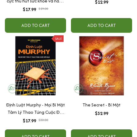
cực thu hút sức khỏe và năng
$12.99
lượng tự chữa lành
$17.99
$19.00
ADD TO CART
ADD TO CART
SALE
Định Luật Murphy - Mọi Bí Mật
The Secret - Bí Mật
Tâm Lý Thao Túng Cuộc Đời
$32.99
Bạn
$17.99
$30.00
ADD TO CART
ADD TO CART