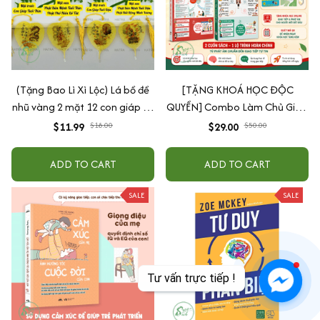
(Tặng Bao Lì Xì Lộc) Lá bồ đề
[TẶNG KHOÁ HỌC ĐỘC
nhũ vàng 2 mặt 12 con giáp và
QUYỀN] Combo Làm Chủ Giao
phật bản mệnh, để ốp lưng
Tiếp: Sách Mindmap Giao Tiếp
$11.99
$18.00
$29.00
$50.00
điện thoại, treo xe ô tô đã khai
+ Hack Phát Âm Tiếng Anh
quang
Cho Người Mới Bắt Đầu
ADD TO CART
ADD TO CART
SALE
SALE