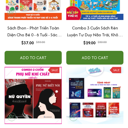
Sách Ehon - Phát Triển Toàn
Combo 3 Cuốn Sách Rèn
Diện Cho Bé 0 - 6 Tuổi - Sách
Luyện Tư Duy Não Trái, Không
Song Ngữ Việt - Anh
Não Phải - Đánh Thức Tiềm
$37.00
$55.00
$29.00
$50.00
Năng Trí Tuệ Cho Bé (3-6 Tuổi)
ADD TO CART
ADD TO CART
SALE
SALE