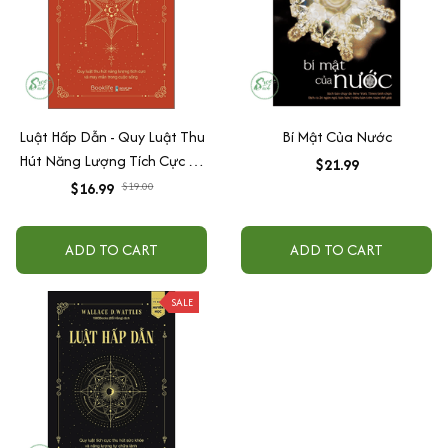
Luật Hấp Dẫn - Quy Luật Thu
Bí Mật Của Nước
Hút Năng Lượng Tích Cực Và
$21.99
May Mắn Trong Cuộc Sống
$16.99
$19.00
ADD TO CART
ADD TO CART
SALE