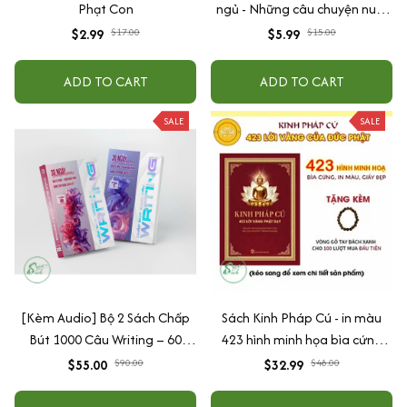
Phạt Con
ngủ - Những câu chuyện nuôi
dưỡng cảm xúc EQ (2-12 tuổi)
$2.99
$17.00
$5.99
$15.00
ADD TO CART
ADD TO CART
SALE
SALE
[Kèm Audio] Bộ 2 Sách Chấp
Sách Kinh Pháp Cú - in màu
Bút 1000 Câu Writing – 60
423 hình minh họa bìa cứng
Ngày Gieo Trồng Tư Duy
cao cấp + tặng kèm vòng tay
$55.00
$90.00
$32.99
$48.00
Writing- Cải Thiện Kỹ Năng Viết