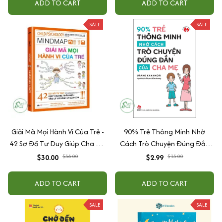
ADD TO CART
ADD TO CART
SALE
SALE
Giải Mã Mọi Hành Vi Của Trẻ -
90% Trẻ Thông Minh Nhờ
42 Sơ Đồ Tư Duy Giúp Cha Mẹ
Cách Trò Chuyện Đúng Đắn
Thấu Hiểu Tâm Lý Và Hành Vi
Của Cha Mẹ
$30.00
$38.00
$2.99
$15.00
Của Con
ADD TO CART
ADD TO CART
SALE
SALE