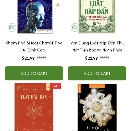
Khám Phá Bí Mật ChatGPT Và
Vận Dụng Luật Hấp Dẫn Thu
AI Đỉnh Cao
Hút Tiền Bạc Và Hạnh Phúc
$21.99
$24.00
$21.99
$24.00
ADD TO CART
ADD TO CART
SALE