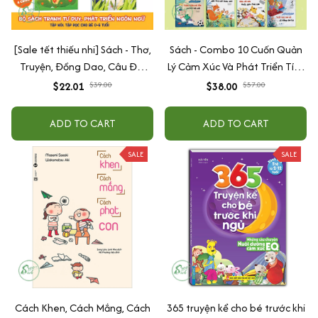
[Sale tết thiếu nhi] Sách - Thơ,
Sách - Combo 10 Cuốn Quản
Truyện, Đồng Dao, Câu Đố,
Lý Cảm Xúc Và Phát Triển Tính
Tập Nói Tập Đọc Cho Bé 0-6
Cách Cho Bé Từ 2 - 6 Tuổi
$22.01
$39.00
$38.00
$57.00
Tuổi - Combo 4 Quyển
ADD TO CART
ADD TO CART
SALE
SALE
Cách Khen, Cách Mắng, Cách
365 truyện kể cho bé trước khi