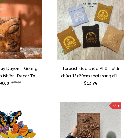
Tuỳ Duyên – Gương
Túi xách đeo chéo Phật tử đi
n Nhiên, Decor Tâm
chùa 15x20cm thời trang đi lễ
Bàn/Tường, Quà Tặng
0.00
$75.00
chùa đựng phụ kiện nhiều ngăn
$13.74
Bình An
thêu sen
SALE