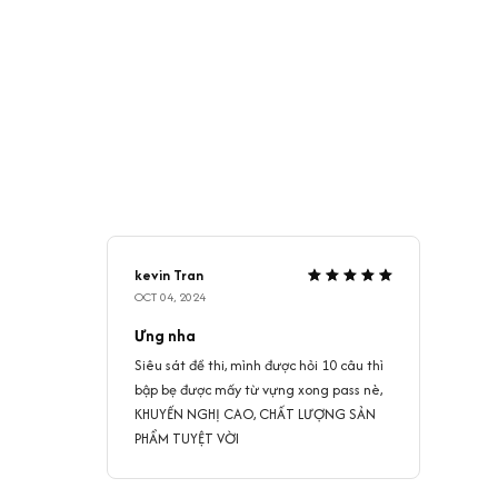
kevin Tran
OCT 04, 2024
Ưng nha
Siêu sát đề thi, mình được hỏi 10 câu thì
bập bẹ được mấy từ vựng xong pass nè,
KHUYẾN NGHỊ CAO, CHẤT LƯỢNG SẢN
PHẨM TUYỆT VỜI