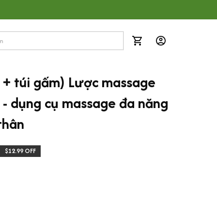
 + túi gấm) Lược massage 
- dụng cụ massage đa năng 
thân
$12.99 OFF