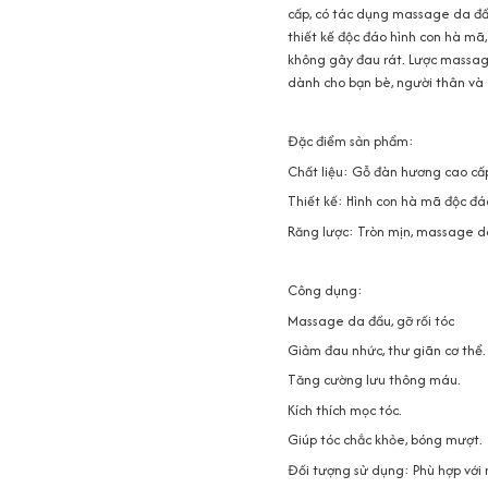
cấp, có tác dụng massage da đầu
thiết kế độc đáo hình con hà mã
không gây đau rát. Lược massa
dành cho bạn bè, người thân và 
Đặc điểm sản phẩm:
Chất liệu: Gỗ đàn hương cao cấp
Thiết kế: Hình con hà mã độc đá
Răng lược: Tròn mịn, massage d
Công dụng:
Massage da đầu, gỡ rối tóc
Giảm đau nhức, thư giãn cơ thể.
Tăng cường lưu thông máu.
Kích thích mọc tóc.
Giúp tóc chắc khỏe, bóng mượt.
Đối tượng sử dụng: Phù hợp với 