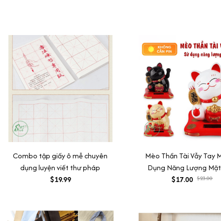
Combo tập giấy ô mễ chuyên
Mèo Thần Tài Vẫy Tay M
dụng luyện viết thư pháp
Dụng Năng Lượng Mặt 
$19.99
Năng Lượng Ánh Sá
$17.00
$23.00