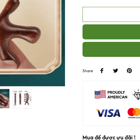
Share
Mua để được ưu đãi !