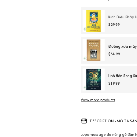
Kinh Diệu Pháp 
$29.99
Đường xưa mây 
$34.99
Linh Hồn Song Si
$19.99
View more products
DESCRIPTION - MÔ TẢ SẢ
Lược massage đa năng gỗ đàn h