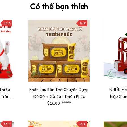
Có thể bạn thích
SALE
SALE
ini Sử
Khăn Lau Bàn Thờ Chuyên Dụng
NHIỀU MẪU
Trời,
Đồ Gốm, Gỗ, Sứ - Thiên Phúc
thiệp Giá
ng
$16.00
$22.00
thiệp nổi 
Th
SALE
SALE