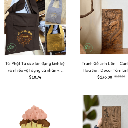
Túi Phật Tử size lớn đựng kinh kệ
Tranh Gỗ Linh Liên – Cán
và nhiều vật dụng cá nhân vải
Hoa Sen, Decor Tâm Lin
thô thêu sen bền đẹp
$18.74
Tường/Bàn, Quà Tặng Ý
$138.00
$153.00