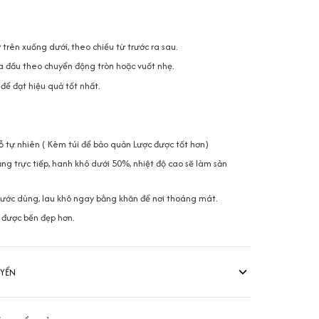
trên xuống dưới, theo chiều từ trước ra sau.
 đầu theo chuyển động tròn hoặc vuốt nhẹ.
ể đạt hiệu quả tốt nhất.
gỗ tự nhiên ( Kèm túi để bảo quản Lược được tốt hơn)
ng trực tiếp, hanh khô dưới 50%, nhiệt độ cao sẽ làm sản
trước dùng, lau khô ngay bằng khăn để nơi thoáng mát.
 được bền đẹp hơn.
UYỂN