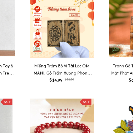
h Tay &
Miếng Trầm Bỏ Ví Tài Lộc OM
Tranh Gỗ 
h Treo
MANI, Gỗ Trầm Hương Phong
Mặt Phật A
 Nghĩa
Thuỷ May Mắn Tài Lộc, Sức Khoẻ
$14.99
$21.00
Linh Treo 
$6
Bình An
SALE
SALE