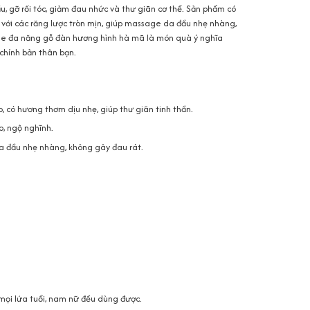
, gỡ rối tóc, giảm đau nhức và thư giãn cơ thể. Sản phẩm có
, với các răng lược tròn mịn, giúp massage da đầu nhẹ nhàng,
ge đa năng gỗ đàn hương hình hà mã là món quà ý nghĩa
chính bản thân bạn.
, có hương thơm dịu nhẹ, giúp thư giãn tinh thần.
o, ngộ nghĩnh.
a đầu nhẹ nhàng, không gây đau rát.
mọi lứa tuổi, nam nữ đều dùng được.