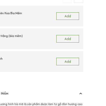
Liên Hoa Bìa Mềm
Add
trắng (bìa mềm)
Add
nh
Add
View more produ
N PHẨM
ương hình hà mã là sản phẩm được làm từ gỗ đàn hương cao