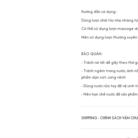
Hướng dẫn sử dụng:
Dùng lược chải tóc nhẹ nhàng từ 
Có thể sử dụng lược massage da
Nên sử dụng lược thường xuyên đ
BẢO QUẢN:
- Tránh rơi rất dễ gãy theo thớ 
- Tránh ngâm trong nước, ánh nắ
phẩm dạn nứt, cong vênh
- Dùng nước rửa tay để vệ sinh 
- Nên hạn chế nước để sản phẩm
SHIPPING - CHÍNH SÁCH VẬN CH