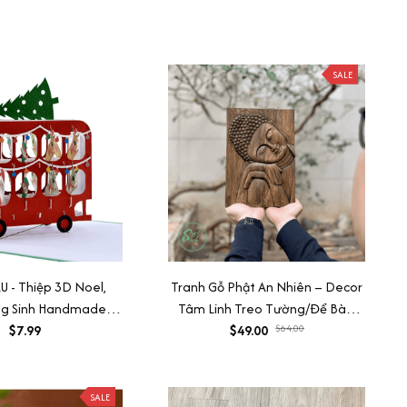
SALE
 - Thiệp 3D Noel,
Tranh Gỗ Phật An Nhiên – Decor
ng Sinh Handmade,
Tâm Linh Treo Tường/Để Bàn,
HMG, Quà Tặng Người
$7.99
Quà Tặng Bình An
$49.00
$64.00
ân Ý Nghĩa
SALE