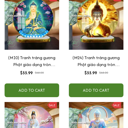
(M10) Tranh tráng gương
(M24) Tranh tráng gương
Phật giáo dạng tròn
Phật giáo dạng tròn
30x30cm (Tặng đế để bàn)
30x30cm (Tặng đế để bàn)
$55.99
$55.99
$68.00
$68.00
ADD TO CART
ADD TO CART
SALE
SALE