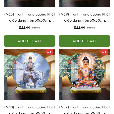
(M13) Tranh tráng gương Phật
(M19) Tranh tráng gương Phật
giáo dạng tròn 30x30cm
giáo dạng tròn 30x30cm
(Tặng đế để bàn)
(Tặng đế để bàn)
$55.99
$55.99
$68.00
$68.00
ADD TO CART
ADD TO CART
SALE
SALE
(M30) Tranh tráng gương Phật
(M17) Tranh tráng gương Phật
giáo dạng tròn 30x30cm
giáo dạng tròn 30x30cm