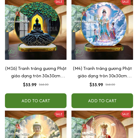
SALE
SALE
(M16) Tranh tráng gương Phật
(M4) Tranh tráng gương Phật
giáo dạng tròn 30x30cm
giáo dạng tròn 30x30cm
(Tặng đế để bàn)
(Tặng đế để bàn)
$55.99
$55.99
$68.00
$68.00
ADD TO CART
ADD TO CART
SALE
SALE