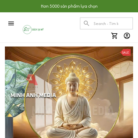
Hơn 5000 sản phẩm lựa chọn
Doan in South Plainfield, United States purchased a
Bức Xúc Không Làm Ta Vô Can
22 hour(s) ago,
SALE