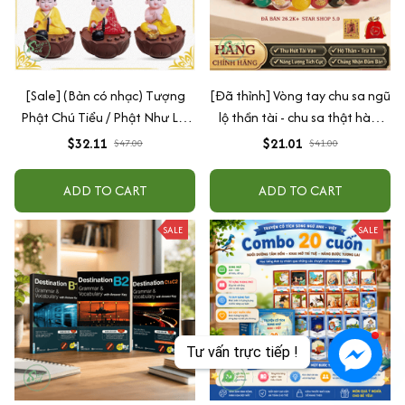
[Sale] (Bản có nhạc) Tượng
[Đã thỉnh] Vòng tay chu sa ngũ
Phật Chú Tiểu / Phật Như Lai
lộ thần tài - chu sa thật hàm
Gõ Mõ Tụng Kinh Có 6 Bài
lượng cao (tặng kèm túi lộc +
$32.11
$21.01
$47.00
$41.00
Nhạc (Ship 4-7 ngày)
lá vàng)
ADD TO CART
ADD TO CART
SALE
SALE