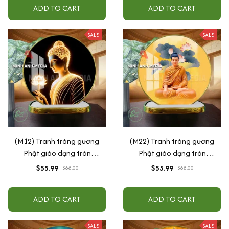
ADD TO CART
ADD TO CART
SALE
SALE
(M12) Tranh tráng gương
(M22) Tranh tráng gương
Phật giáo dạng tròn
Phật giáo dạng tròn
30x30cm (Tặng đế để bàn)
30x30cm (Tặng đế để bàn)
$55.99
$55.99
$68.00
$68.00
ADD TO CART
ADD TO CART
SALE
SALE