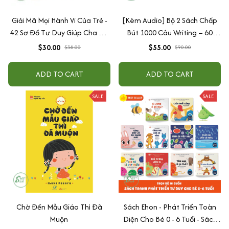
Giải Mã Mọi Hành Vi Của Trẻ -
[Kèm Audio] Bộ 2 Sách Chấp
42 Sơ Đồ Tư Duy Giúp Cha Mẹ
Bút 1000 Câu Writing – 60
Thấu Hiểu Tâm Lý Và Hành Vi
Ngày Gieo Trồng Tư Duy
$30.00
$55.00
$38.00
$90.00
Của Con
Writing- Cải Thiện Kỹ Năng Viết
ADD TO CART
ADD TO CART
SALE
SALE
Chờ Đến Mẫu Giáo Thì Đã
Sách Ehon - Phát Triển Toàn
Muộn
Diện Cho Bé 0 - 6 Tuổi - Sách