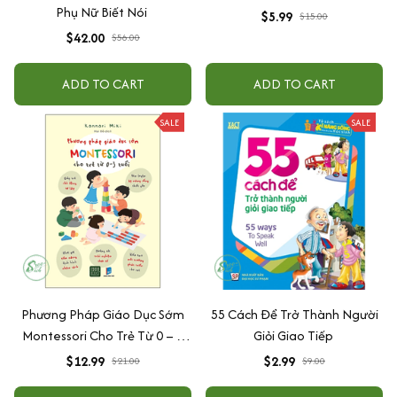
Phụ Nữ Biết Nói
$5.99
$15.00
$42.00
$56.00
ADD TO CART
ADD TO CART
SALE
SALE
Phương Pháp Giáo Dục Sớm
55 Cách Để Trở Thành Người
Montessori Cho Trẻ Từ 0 – 3
Giỏi Giao Tiếp
Tuổi
$12.99
$2.99
$21.00
$9.00