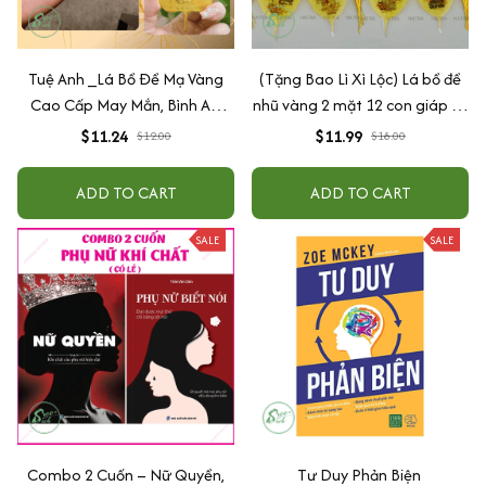
Tuệ Anh _Lá Bồ Đề Mạ Vàng
(Tặng Bao Lì Xì Lộc) Lá bồ đề
Cao Cấp May Mắn, Bình An,
nhũ vàng 2 mặt 12 con giáp và
Chiêu Tài Lộc
phật bản mệnh, để ốp lưng
$11.24
$11.99
$12.00
$18.00
điện thoại, treo xe ô tô đã khai
quang
ADD TO CART
ADD TO CART
SALE
SALE
Combo 2 Cuốn – Nữ Quyền,
Tư Duy Phản Biện