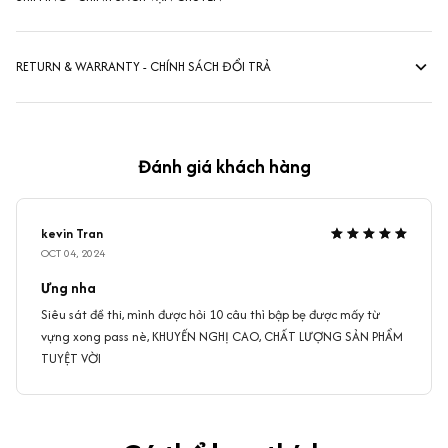
RETURN & WARRANTY - CHÍNH SÁCH ĐỔI TRẢ
Đánh giá khách hàng
kevin Tran
OCT 04, 2024
Ưng nha
Siêu sát đề thi, mình được hỏi 10 câu thì bập bẹ được mấy từ
vựng xong pass nè, KHUYẾN NGHỊ CAO, CHẤT LƯỢNG SẢN PHẨM
TUYỆT VỜI