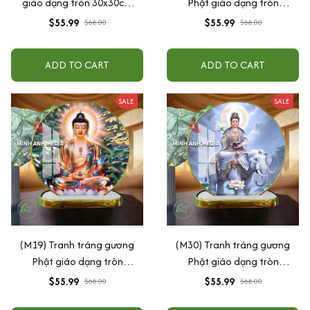
giáo dạng tròn 30x30cm
Phật giáo dạng tròn
(Tặng đế để bàn)
30x30cm (Tặng đế để bàn)
$55.99
$55.99
$68.00
$68.00
ADD TO CART
ADD TO CART
SALE
SALE
(M19) Tranh tráng gương
(M30) Tranh tráng gương
Phật giáo dạng tròn
Phật giáo dạng tròn
30x30cm (Tặng đế để bàn)
30x30cm (Tặng đế để bàn)
$55.99
$55.99
$68.00
$68.00