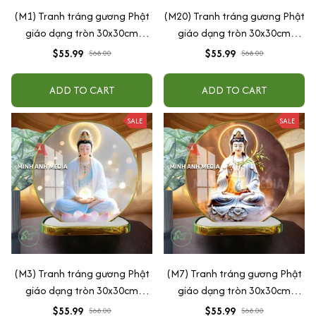
(M1) Tranh tráng gương Phật
(M20) Tranh tráng gương Phật
giáo dạng tròn 30x30cm
giáo dạng tròn 30x30cm
(Tặng đế để bàn)
(Tặng đế để bàn)
$55.99
$55.99
$68.00
$68.00
ADD TO CART
ADD TO CART
SALE
SALE
(M3) Tranh tráng gương Phật
(M7) Tranh tráng gương Phật
giáo dạng tròn 30x30cm
giáo dạng tròn 30x30cm
(Tặng đế để bàn)
(Tặng đế để bàn)
$55.99
$55.99
$68.00
$68.00