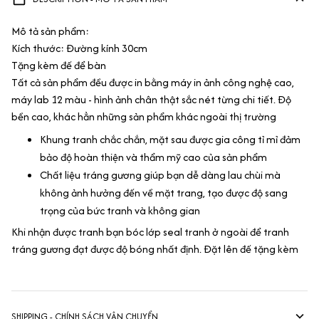
Mô tả sản phẩm:
Kích thước: Đường kính 30cm
Tặng kèm đế để bàn
Tất cả sản phẩm đều được in bằng máy in ảnh công nghệ cao,
máy lab 12 màu - hình ảnh chân thật sắc nét từng chi tiết. Độ
bền cao, khác hẳn những sản phẩm khác ngoài thị trường
Khung tranh chắc chắn, mặt sau được gia công tỉ mỉ đảm
bảo độ hoàn thiện và thẩm mỹ cao của sản phẩm
Chất liệu tráng gương giúp bạn dễ dàng lau chùi mà
không ảnh hưởng đến về mặt trang, tạo được độ sang
trọng của bức tranh và không gian
Khi nhận được tranh bạn bóc lớp seal tranh ở ngoài để tranh
tráng gương đạt được độ bóng nhất định. Đặt lên đế tặng kèm
SHIPPING - CHÍNH SÁCH VẬN CHUYỂN