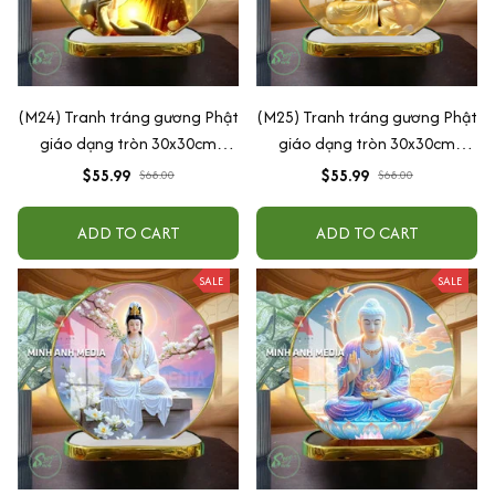
(M24) Tranh tráng gương Phật
(M25) Tranh tráng gương Phật
giáo dạng tròn 30x30cm
giáo dạng tròn 30x30cm
(Tặng đế để bàn)
(Tặng đế để bàn)
$55.99
$55.99
$68.00
$68.00
ADD TO CART
ADD TO CART
SALE
SALE