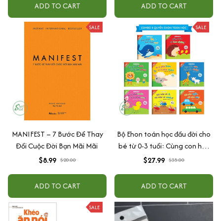
ADD TO CART
ADD TO CART
SALE
SALE
MANIFEST – 7 Bước Để Thay
Bộ Ehon toán học đầu đời cho
Đổi Cuộc Đời Bạn Mãi Mãi
bé từ 0-3 tuổi: Cùng con học
toán (song ngữ Việt Anh)
$8.99
$27.99
$20.00
$35.00
ADD TO CART
ADD TO CART
SALE