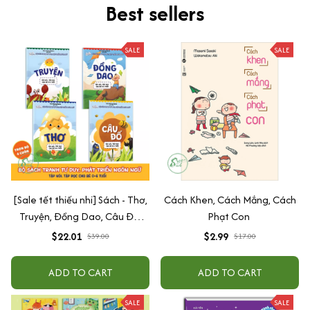
Best sellers
SALE
SALE
[Sale tết thiếu nhi] Sách - Thơ,
Cách Khen, Cách Mắng, Cách
Truyện, Đồng Dao, Câu Đố,
Phạt Con
Tập Nói Tập Đọc Cho Bé 0-6
$22.01
$2.99
$39.00
$17.00
Tuổi - Combo 4 Quyển
ADD TO CART
ADD TO CART
SALE
SALE