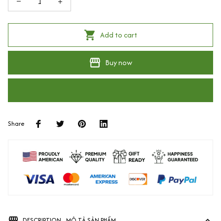
Add to cart
Buy now
Share
DESCRIPTION - MÔ TẢ SẢN PHẨM