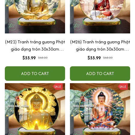
(M21) Tranh tráng gương Phật
(M26) Tranh tráng gương Phật
giáo dạng tròn 30x30cm
giáo dạng tròn 30x30cm
(Tặng đế để bàn)
(Tặng đế để bàn)
$55.99
$55.99
$68.00
$68.00
ADD TO CART
ADD TO CART
SALE
SALE