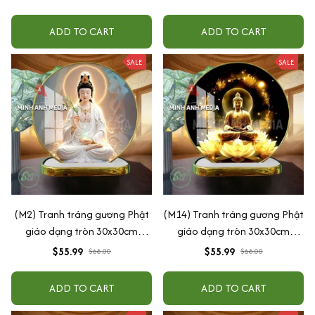
ADD TO CART
ADD TO CART
SALE
SALE
(M2) Tranh tráng gương Phật
(M14) Tranh tráng gương Phật
giáo dạng tròn 30x30cm
giáo dạng tròn 30x30cm
(Tặng đế để bàn)
(Tặng đế để bàn)
$55.99
$55.99
$68.00
$68.00
ADD TO CART
ADD TO CART