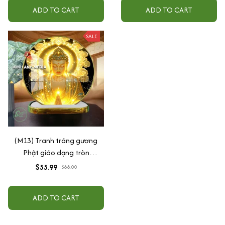
ADD TO CART
ADD TO CART
SALE
(M13) Tranh tráng gương
Phật giáo dạng tròn
30x30cm (Tặng đế để bàn)
$55.99
$68.00
ADD TO CART