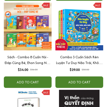
SALE
SALE
Sách - Combo 8 Cuốn Hỏi -
Combo 3 Cuốn Sách Rèn
Đáp Cùng Bé, Ehon Song Ngữ
Luyện Tư Duy Não Trái, Không
Việt - Anh - Dành Cho Bé Từ 0
Não Phải - Đánh Thức Tiềm
$34.00
$29.00
$56.00
$50.00
-3 Tuổi
Năng Trí Tuệ Cho Bé (3-6 Tuổi)
ADD TO CART
ADD TO CART
SALE