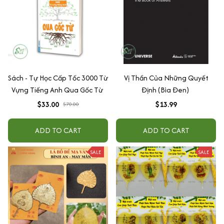
Sách - Tự Học Cấp Tốc 3000 Từ
Vị Thần Của Những Quyết
Vựng Tiếng Anh Qua Gốc Từ
Định (Bìa Đen)
$33.00
$13.99
$70.00
ADD TO CART
ADD TO CART
SALE
SALE