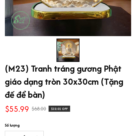
(M23) Tranh tráng gương Phật 
giáo dạng tròn 30x30cm (Tặng 
đế để bàn)
$55.99
$68.00
$12.01 OFF
Số lượng