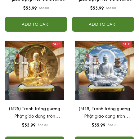
(Tặng đế để bàn)
(Tặng đế để bàn)
$55.99
$55.99
$68.00
$68.00
ADD TO CART
ADD TO CART
SALE
SALE
(M25) Tranh tráng gương
(M18) Tranh tráng gương
Phật giáo dạng tròn
Phật giáo dạng tròn
30x30cm (Tặng đế để bàn)
30x30cm (Tặng đế để bàn)
$55.99
$55.99
$68.00
$68.00