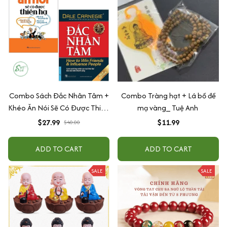
Combo Sách Đắc Nhân Tâm +
Combo Tràng hạt + Lá bồ đề
Khéo Ăn Nói Sẽ Có Được Thiên
mạ vàng_ Tuệ Anh
Hạ
$27.99
$11.99
$40.00
ADD TO CART
ADD TO CART
SALE
SALE