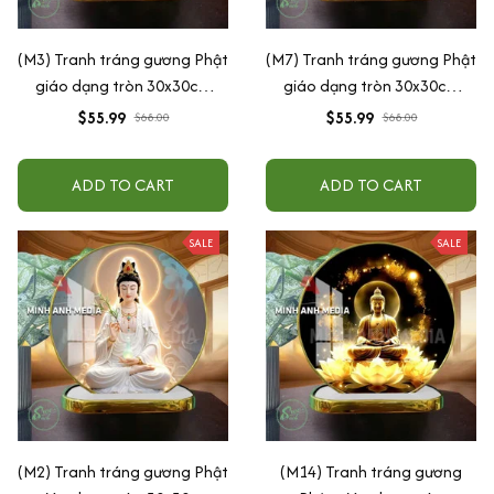
(M3) Tranh tráng gương Phật
(M7) Tranh tráng gương Phật
giáo dạng tròn 30x30cm
giáo dạng tròn 30x30cm
(Tặng đế để bàn)
(Tặng đế để bàn)
$55.99
$55.99
$68.00
$68.00
ADD TO CART
ADD TO CART
SALE
SALE
(M2) Tranh tráng gương Phật
(M14) Tranh tráng gương