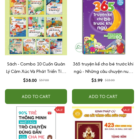
Sách - Combo 10 Cuốn Quản
365 truyện kể cho bé trước khi
Lý Cảm Xúc Và Phát Triển Tính
ngủ - Những câu chuyện nuôi
Cách Cho Bé Từ 2 - 6 Tuổi
dưỡng cảm xúc EQ (2-12 tuổi)
$38.00
$5.99
$57.00
$15.00
ADD TO CART
ADD TO CART
SALE
SALE