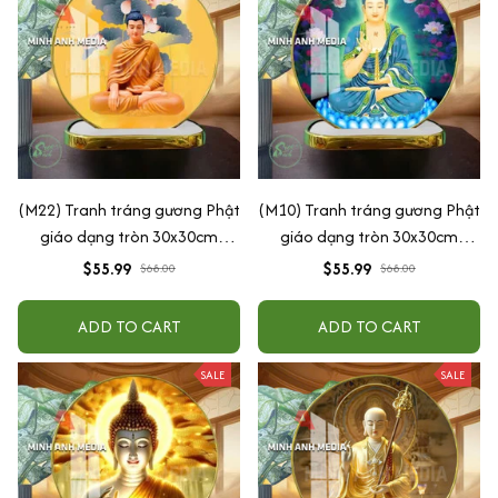
(M22) Tranh tráng gương Phật
(M10) Tranh tráng gương Phật
giáo dạng tròn 30x30cm
giáo dạng tròn 30x30cm
(Tặng đế để bàn)
(Tặng đế để bàn)
$55.99
$55.99
$68.00
$68.00
ADD TO CART
ADD TO CART
SALE
SALE