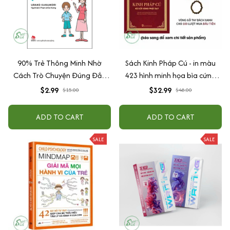
90% Trẻ Thông Minh Nhờ
Sách Kinh Pháp Cú - in màu
Cách Trò Chuyện Đúng Đắn
423 hình minh họa bìa cứng
Của Cha Mẹ
cao cấp + tặng kèm vòng tay
$2.99
$32.99
$15.00
$48.00
ADD TO CART
ADD TO CART
SALE
SALE