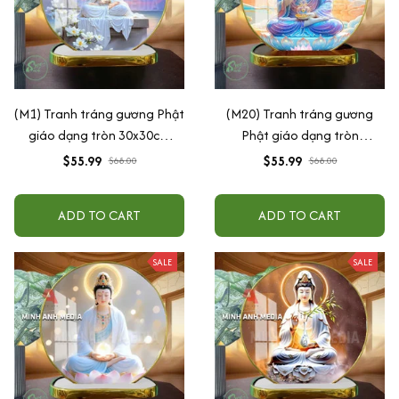
(M1) Tranh tráng gương Phật
(M20) Tranh tráng gương
giáo dạng tròn 30x30cm
Phật giáo dạng tròn
(Tặng đế để bàn)
30x30cm (Tặng đế để bàn)
$55.99
$55.99
$68.00
$68.00
ADD TO CART
ADD TO CART
SALE
SALE