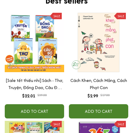
Best sellers
SALE
SALE
[Sale tết thiếu nhi] Sách - Thơ,
Cách Khen, Cách Mắng, Cách
Truyện, Đồng Dao, Câu Đố,
Phạt Con
Tập Nói Tập Đọc Cho Bé 0-6
$22.01
$39.00
$2.99
$17.00
Tuổi - Combo 4 Quyển
ADD TO CART
ADD TO CART
SALE
SALE