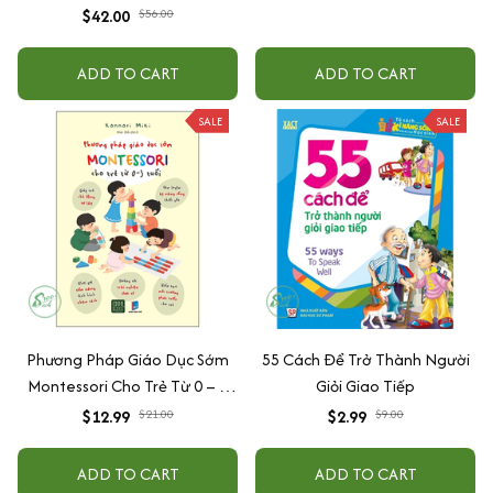
$42.00
$56.00
ADD TO CART
ADD TO CART
SALE
SALE
Phương Pháp Giáo Dục Sớm
55 Cách Để Trở Thành Người
Montessori Cho Trẻ Từ 0 – 3
Giỏi Giao Tiếp
Tuổi
$12.99
$21.00
$2.99
$9.00
ADD TO CART
ADD TO CART