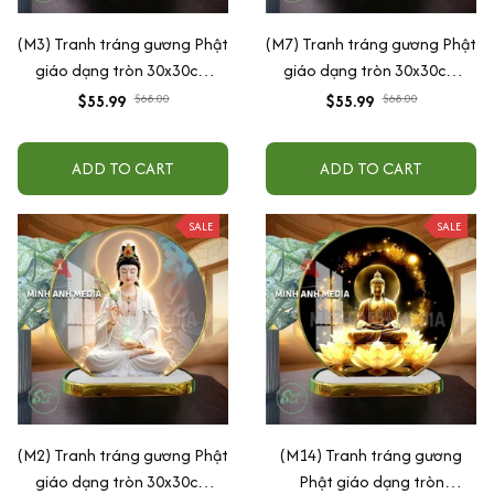
(M3) Tranh tráng gương Phật
(M7) Tranh tráng gương Phật
giáo dạng tròn 30x30cm
giáo dạng tròn 30x30cm
(Tặng đế để bàn)
(Tặng đế để bàn)
$55.99
$68.00
$55.99
$68.00
ADD TO CART
ADD TO CART
SALE
SALE
(M2) Tranh tráng gương Phật
(M14) Tranh tráng gương
giáo dạng tròn 30x30cm
Phật giáo dạng tròn