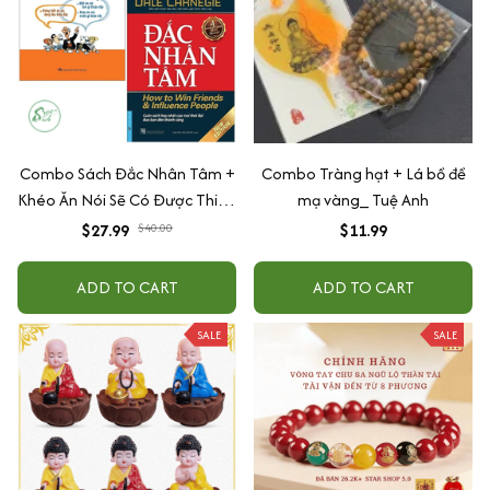
Combo Sách Đắc Nhân Tâm +
Combo Tràng hạt + Lá bồ đề
Khéo Ăn Nói Sẽ Có Được Thiên
mạ vàng_ Tuệ Anh
Hạ
$27.99
$40.00
$11.99
ADD TO CART
ADD TO CART
SALE
SALE