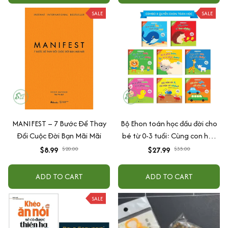
SALE
SALE
MANIFEST – 7 Bước Để Thay
Bộ Ehon toán học đầu đời cho
Đổi Cuộc Đời Bạn Mãi Mãi
bé từ 0-3 tuổi: Cùng con học
toán (song ngữ Việt Anh)
$8.99
$20.00
$27.99
$35.00
ADD TO CART
ADD TO CART
SALE