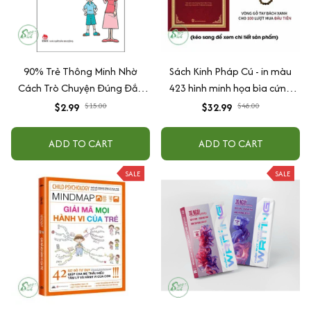
90% Trẻ Thông Minh Nhờ
Sách Kinh Pháp Cú - in màu
Cách Trò Chuyện Đúng Đắn
423 hình minh họa bìa cứng
Của Cha Mẹ
cao cấp + tặng kèm vòng tay
$2.99
$15.00
$32.99
$48.00
ADD TO CART
ADD TO CART
SALE
SALE