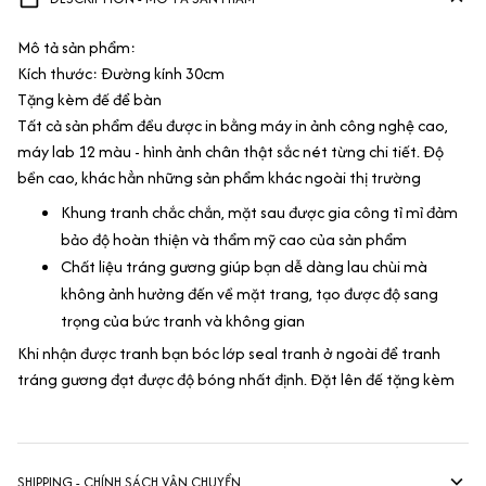
Mô tả sản phẩm:
Kích thước: Đường kính 30cm
Tặng kèm đế để bàn
Tất cả sản phẩm đều được in bằng máy in ảnh công nghệ cao,
máy lab 12 màu - hình ảnh chân thật sắc nét từng chi tiết. Độ
bền cao, khác hẳn những sản phẩm khác ngoài thị trường
Khung tranh chắc chắn, mặt sau được gia công tỉ mỉ đảm
bảo độ hoàn thiện và thẩm mỹ cao của sản phẩm
Chất liệu tráng gương giúp bạn dễ dàng lau chùi mà
không ảnh hưởng đến về mặt trang, tạo được độ sang
trọng của bức tranh và không gian
Khi nhận được tranh bạn bóc lớp seal tranh ở ngoài để tranh
tráng gương đạt được độ bóng nhất định. Đặt lên đế tặng kèm
SHIPPING - CHÍNH SÁCH VẬN CHUYỂN