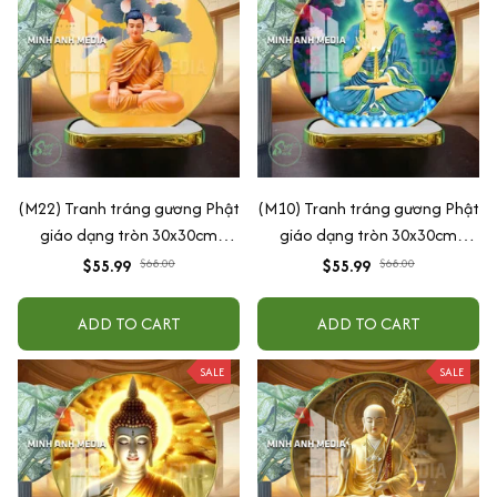
(M22) Tranh tráng gương Phật
(M10) Tranh tráng gương Phật
giáo dạng tròn 30x30cm
giáo dạng tròn 30x30cm
(Tặng đế để bàn)
(Tặng đế để bàn)
$55.99
$68.00
$55.99
$68.00
ADD TO CART
ADD TO CART
SALE
SALE