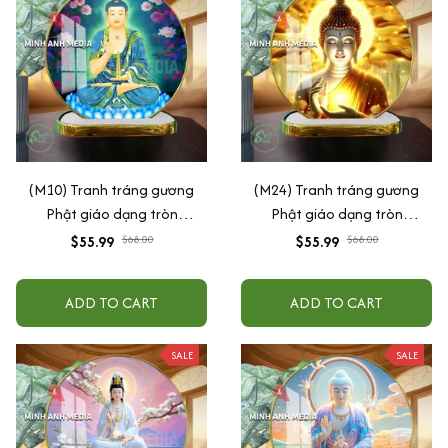
(M10) Tranh tráng gương
(M24) Tranh tráng gương
Phật giáo dạng tròn
Phật giáo dạng tròn
30x30cm (Tặng đế để bàn)
30x30cm (Tặng đế để bàn)
$55.99
$68.00
$55.99
$68.00
ADD TO CART
ADD TO CART
SALE
SALE