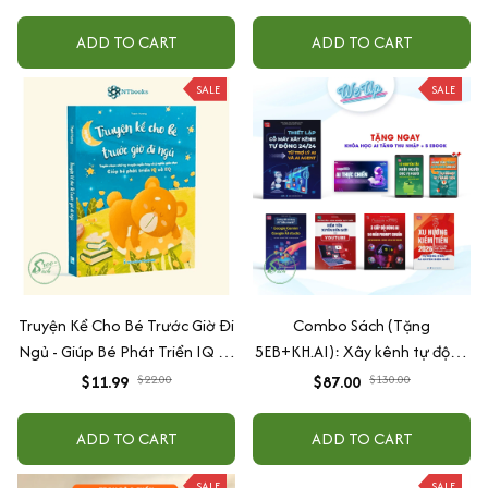
ADD TO CART
ADD TO CART
SALE
SALE
Truyện Kể Cho Bé Trước Giờ Đi
Combo Sách (Tặng
Ngủ - Giúp Bé Phát Triển IQ Và
5EB+KH.AI): Xây kênh tự động
EQ
AI Agent + AI siêu mạnh + 3
$11.99
$22.00
$87.00
$130.00
cấp độ AI + Kiếm tiền Youtube
+ Xu hướng
ADD TO CART
ADD TO CART
SALE
SALE