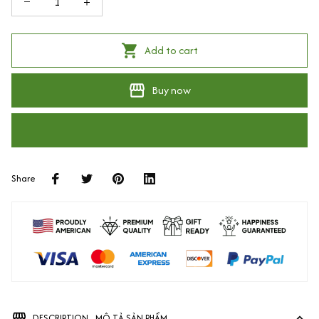
Add to cart
Buy now
Share
DESCRIPTION - MÔ TẢ SẢN PHẨM