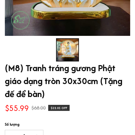
(M8) Tranh tráng gương Phật 
giáo dạng tròn 30x30cm (Tặng 
đế để bàn)
$55.99
$68.00
$12.01 OFF
Số lượng