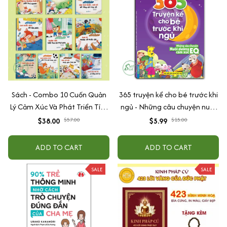
Sách - Combo 10 Cuốn Quản
365 truyện kể cho bé trước khi
Lý Cảm Xúc Và Phát Triển Tính
ngủ - Những câu chuyện nuôi
Cách Cho Bé Từ 2 - 6 Tuổi
dưỡng cảm xúc EQ (2-12 tuổi)
$38.00
$57.00
$5.99
$15.00
ADD TO CART
ADD TO CART
SALE
SALE