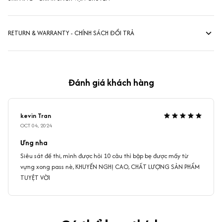
RETURN & WARRANTY - CHÍNH SÁCH ĐỔI TRẢ
Đánh giá khách hàng
kevin Tran
OCT 04, 2024
Ưng nha
Siêu sát đề thi, mình được hỏi 10 câu thì bập bẹ được mấy từ
vựng xong pass nè, KHUYẾN NGHỊ CAO, CHẤT LƯỢNG SẢN PHẨM
TUYỆT VỜI