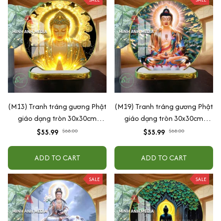
(M13) Tranh tráng gương Phật
(M19) Tranh tráng gương Phật
giáo dạng tròn 30x30cm
giáo dạng tròn 30x30cm
(Tặng đế để bàn)
(Tặng đế để bàn)
$55.99
$68.00
$55.99
$68.00
ADD TO CART
ADD TO CART
SALE
SALE