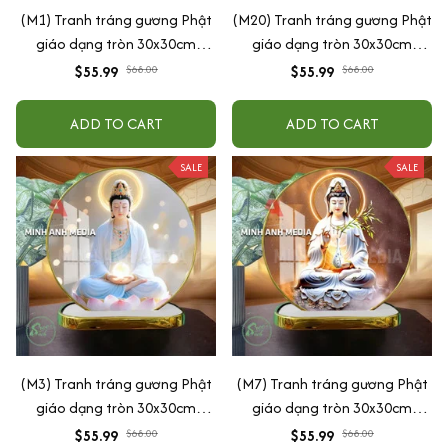
(M1) Tranh tráng gương Phật
(M20) Tranh tráng gương Phật
giáo dạng tròn 30x30cm
giáo dạng tròn 30x30cm
(Tặng đế để bàn)
(Tặng đế để bàn)
$55.99
$68.00
$55.99
$68.00
ADD TO CART
ADD TO CART
SALE
SALE
(M3) Tranh tráng gương Phật
(M7) Tranh tráng gương Phật
giáo dạng tròn 30x30cm
giáo dạng tròn 30x30cm
(Tặng đế để bàn)
(Tặng đế để bàn)
$55.99
$68.00
$55.99
$68.00