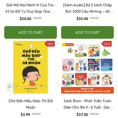
Giải Mã Mọi Hành Vi Của Trẻ -
[Kèm Audio] Bộ 2 Sách Chấp
42 Sơ Đồ Tư Duy Giúp Cha Mẹ
Bút 1000 Câu Writing – 60
Thấu Hiểu Tâm Lý Và Hành Vi
Ngày Gieo Trồng Tư Duy
$30.00
$38.00
$55.00
$90.00
Của Con
Writing- Cải Thiện Kỹ Năng Viết
ADD TO CART
ADD TO CART
SALE
SALE
Chờ Đến Mẫu Giáo Thì Đã
Sách Ehon - Phát Triển Toàn
Muộn
Diện Cho Bé 0 - 6 Tuổi - Sách
Song Ngữ Việt - Anh
$5.99
$15.00
$37.00
$55.00