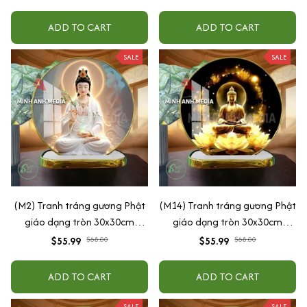
ADD TO CART
ADD TO CART
SALE
SALE
(M2) Tranh tráng gương Phật
(M14) Tranh tráng gương Phật
giáo dạng tròn 30x30cm
giáo dạng tròn 30x30cm
(Tặng đế để bàn)
(Tặng đế để bàn)
$55.99
$68.00
$55.99
$68.00
ADD TO CART
ADD TO CART
SALE
SALE