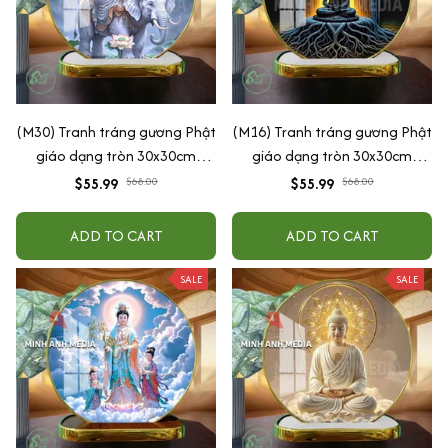
(M30) Tranh tráng gương Phật
(M16) Tranh tráng gương Phật
giáo dạng tròn 30x30cm
giáo dạng tròn 30x30cm
(Tặng đế để bàn)
(Tặng đế để bàn)
$55.99
$68.00
$55.99
$68.00
ADD TO CART
ADD TO CART
SALE
SALE