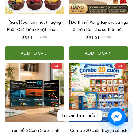
[Sale] (Bản có nhạc) Tượng
[Đã thỉnh] Vòng tay chu sa ngũ
Phật Chú Tiểu / Phật Như Lai
lộ thần tài - chu sa thật hàm
Gõ Mõ Tụng Kinh Có 6 Bài
lượng cao (tặng kèm túi lộc +
$32.11
$47.00
$21.01
$41.00
Nhạc (Ship 4-7 ngày)
lá vàng)
ADD TO CART
ADD TO CART
SALE
SALE
Trọn Bộ 3 Cuốn Giáo Trình
Combo 20 cuốn truyện cổ tích