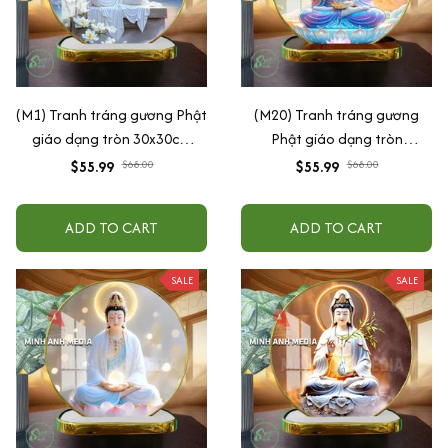
(M1) Tranh tráng gương Phật
(M20) Tranh tráng gương
giáo dạng tròn 30x30cm
Phật giáo dạng tròn
(Tặng đế để bàn)
30x30cm (Tặng đế để bàn)
$55.99
$68.00
$55.99
$68.00
ADD TO CART
ADD TO CART
SALE
SALE