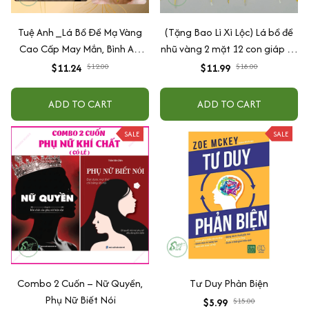
Tuệ Anh _Lá Bồ Đề Mạ Vàng
(Tặng Bao Lì Xì Lộc) Lá bồ đề
Cao Cấp May Mắn, Bình An,
nhũ vàng 2 mặt 12 con giáp và
Chiêu Tài Lộc
phật bản mệnh, để ốp lưng
$11.24
$12.00
$11.99
$18.00
điện thoại, treo xe ô tô đã khai
quang
ADD TO CART
ADD TO CART
SALE
SALE
Combo 2 Cuốn – Nữ Quyền,
Tư Duy Phản Biện
Phụ Nữ Biết Nói
$5.99
$15.00