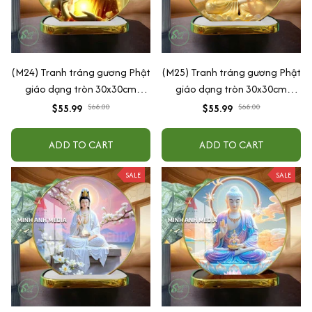
(M24) Tranh tráng gương Phật
(M25) Tranh tráng gương Phật
giáo dạng tròn 30x30cm
giáo dạng tròn 30x30cm
(Tặng đế để bàn)
(Tặng đế để bàn)
$55.99
$68.00
$55.99
$68.00
ADD TO CART
ADD TO CART
SALE
SALE