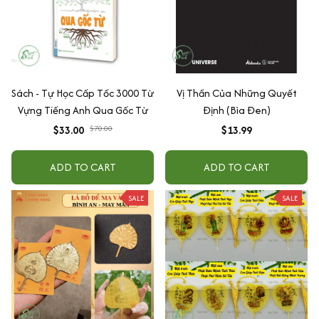
Sách - Tự Học Cấp Tốc 3000 Từ
Vị Thần Của Những Quyết
Vựng Tiếng Anh Qua Gốc Từ
Định (Bìa Đen)
$33.00
$70.00
$13.99
ADD TO CART
ADD TO CART
SALE
SALE