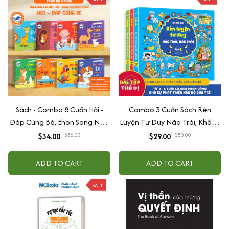
Sách - Combo 8 Cuốn Hỏi -
Combo 3 Cuốn Sách Rèn
Đáp Cùng Bé, Ehon Song Ngữ
Luyện Tư Duy Não Trái, Không
Việt - Anh - Dành Cho Bé Từ 0
Não Phải - Đánh Thức Tiềm
$34.00
$56.00
$29.00
$50.00
-3 Tuổi
Năng Trí Tuệ Cho Bé (3-6 Tuổi)
ADD TO CART
ADD TO CART
SALE