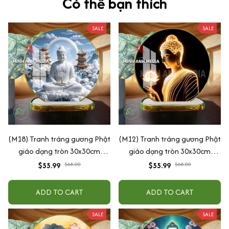
Có thể bạn thích
SALE
SALE
(M18) Tranh tráng gương Phật
(M12) Tranh tráng gương Phật
giáo dạng tròn 30x30cm
giáo dạng tròn 30x30cm
(Tặng đế để bàn)
(Tặng đế để bàn)
$55.99
$68.00
$55.99
$68.00
ADD TO CART
ADD TO CART
SALE
SALE