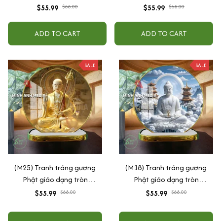
(Tặng đế để bàn)
(Tặng đế để bàn)
$55.99
$68.00
$55.99
$68.00
ADD TO CART
ADD TO CART
SALE
SALE
(M25) Tranh tráng gương
(M18) Tranh tráng gương
Phật giáo dạng tròn
Phật giáo dạng tròn
30x30cm (Tặng đế để bàn)
30x30cm (Tặng đế để bàn)
$55.99
$68.00
$55.99
$68.00