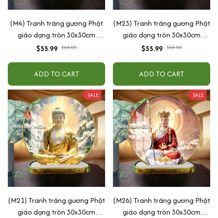
(M4) Tranh tráng gương Phật
(M23) Tranh tráng gương Phật
giáo dạng tròn 30x30cm
giáo dạng tròn 30x30cm
(Tặng đế để bàn)
(Tặng đế để bàn)
$55.99
$68.00
$55.99
$68.00
ADD TO CART
ADD TO CART
SALE
SALE
(M21) Tranh tráng gương Phật
(M26) Tranh tráng gương Phật
giáo dạng tròn 30x30cm
giáo dạng tròn 30x30cm