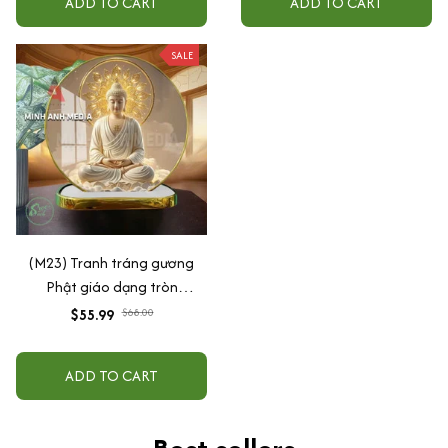
ADD TO CART
ADD TO CART
SALE
(M23) Tranh tráng gương
Phật giáo dạng tròn
30x30cm (Tặng đế để bàn)
$55.99
$68.00
ADD TO CART