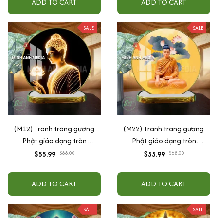
ADD TO CART
ADD TO CART
SALE
SALE
(M12) Tranh tráng gương
(M22) Tranh tráng gương
Phật giáo dạng tròn
Phật giáo dạng tròn
30x30cm (Tặng đế để bàn)
30x30cm (Tặng đế để bàn)
$55.99
$68.00
$55.99
$68.00
ADD TO CART
ADD TO CART
SALE
SALE