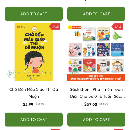
Writing- Cải Thiện Kỹ Năng Viết
ADD TO CART
ADD TO CART
SALE
SALE
Chờ Đến Mẫu Giáo Thì Đã
Sách Ehon - Phát Triển Toàn
Muộn
Diện Cho Bé 0 - 6 Tuổi - Sách
Song Ngữ Việt - Anh
$5.99
$15.00
$37.00
$55.00
ADD TO CART
ADD TO CART