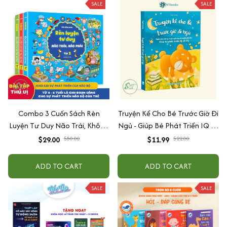
SALE
SALE
Combo 3 Cuốn Sách Rèn
Truyện Kể Cho Bé Trước Giờ Đi
Luyện Tư Duy Não Trái, Không
Ngủ - Giúp Bé Phát Triển IQ Và
Não Phải - Đánh Thức Tiềm
EQ
$29.00
$50.00
$11.99
$22.00
Năng Trí Tuệ Cho Bé (3-6 Tuổi)
ADD TO CART
ADD TO CART
SALE
SALE