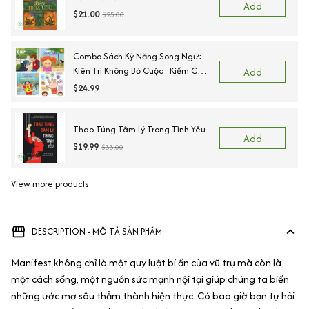
Add
$21.00
$25.00
Combo Sách Kỹ Năng Song Ngữ:
Kiên Trì Không Bỏ Cuộc - Kiềm Chế
Add
Cơn Tức Giận - Ngõ Lời Khi Cần
$24.99
Giúp - Sẵn Sàng Để Đến Trường.
Thao Túng Tâm Lý Trong Tình Yêu
Add
$19.99
$33.00
View more products
DESCRIPTION - MÔ TẢ SẢN PHẨM
Manifest không chỉ là một quy luật bí ẩn của vũ trụ mà còn là
một cách sống, một nguồn sức mạnh nội tại giúp chúng ta biến
những ước mơ sâu thẳm thành hiện thực. Có bao giờ bạn tự hỏi