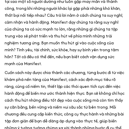
tại sao một số người dường như luôn gặp may mắn và thành
công, trong khi những người khác lại gặp phải những khó khăn,
thất bại nối tiếp nhau? Câu trả lời nằm ở cách chúng ta suy nghĩ,
cảm nhận và hành động. Manifest dạy chúng ta rằng suy nghĩ
của chúng ta có sức mạnh to lớn, rằng những gì chúng ta tập
trung vào sẽ phát triển và thu hút về phía mình những trải
nghiệm tương ứng. Bạn muốn thu hút gì vào cuộc sống của
mình? Tình yêu, tài chính, sức khỏe, hay sự bình yên trong tâm
hồn? Tất cả đều có thể đến, nếu bạn biết cách vận dụng sức
mạnh của Manifest.
Cuốn sách này được chia thành các chương, từng bước đi từ việc
khám phá nền tảng của Manifest, cách xác định mục tiêu rõ
ràng, củng cố niềm tin, thiết lập các thói quen tích cực đến việc
hành động để biến mơ ước thành hiện thực. Bạn sẽ không chỉ học
cách thu hút những điều tốt đẹp vào cuộc sống mà còn tìm thấy
sự cân bằng, bền vững và niềm vui sâu sắc từ bên trong. Mỗi
chương đều cung cấp kiến thức, công cụ thực hành và những bài
tập đơn giản để bạn dễ dàng áp dụng vào thực tế, giúp biến
những ý tưởng tưởng chừng xa vời thành những bước đi cụ thể