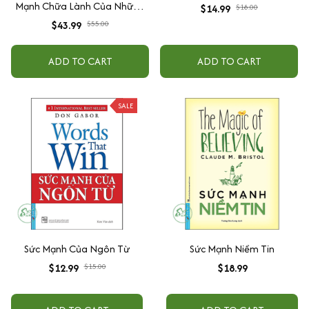
Mạnh Chữa Lành Của Những
$14.99
$18.00
Thử Thách Trong Cuộc Sống
$43.99
$55.00
ADD TO CART
ADD TO CART
SALE
Sức Mạnh Của Ngôn Từ
Sức Mạnh Niềm Tin
$12.99
$15.00
$18.99