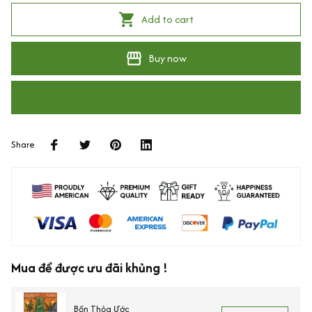
Add to cart
Buy now
Share
Mua để được ưu đãi khủng !
Bốn Thỏa Ước