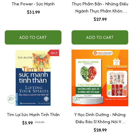
The Power - Sức Mạnh
Thực Phẩm Bẩn - Những Điều
Ngành Thực Phẩm Không
$31.99
Nói Với Bạn
$27.99
ADD TO CART
ADD TO CART
SALE
Tìm Lại Sức Mạnh Tinh Thần
Y Học Dinh Dưỡng - Những
Điều Bác Sĩ Không Nói Với
$5.99
$11.00
Bạn
$28.99