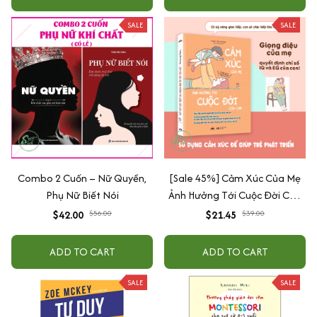
SALE
SALE
Combo 2 Cuốn – Nữ Quyền,
[Sale 45%] Cảm Xúc Của Mẹ
Phụ Nữ Biết Nói
Ảnh Hưởng Tới Cuộc Đời Của
Con
$42.00
$56.00
$21.45
$39.00
ADD TO CART
ADD TO CART
SALE
SALE