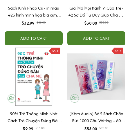
Sách Kinh Pháp Cú - in màu
Giải Mã Mọi Hành Vi Của Trẻ -
423 hình minh họa bìa cứng
42 Sơ Đồ Tư Duy Giúp Cha Mẹ
cao cấp + tặng kèm vòng tay
Thấu Hiểu Tâm Lý Và Hành Vi
$32.99
$48.00
$30.00
$38.00
Của Con
ADD TO CART
ADD TO CART
SALE
SALE
90% Trẻ Thông Minh Nhờ
[Kèm Audio] Bộ 2 Sách Chấp
Cách Trò Chuyện Đúng Đắn
Bút 1000 Câu Writing – 60
Của Cha Mẹ
Ngày Gieo Trồng Tư Duy
$2.99
$15.00
$55.00
$90.00