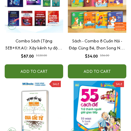
Combo Sách (Tặng
Sách - Combo 8 Cuốn Hỏi -
5EB+KH.AI): Xây kênh tự động
Đáp Cùng Bé, Ehon Song Ngữ
AI Agent + AI siêu mạnh + 3
Việt - Anh - Dành Cho Bé Từ 0
$87.00
$130.00
$34.00
$56.00
cấp độ AI + Kiếm tiền Youtube
-3 Tuổi
+ Xu hướng
ADD TO CART
ADD TO CART
SALE
SALE