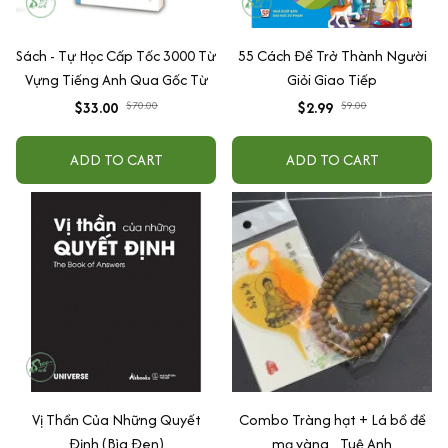
Sách - Tự Học Cấp Tốc 3000 Từ
55 Cách Để Trở Thành Người
Vựng Tiếng Anh Qua Gốc Từ
Giỏi Giao Tiếp
$33.00
$70.00
$2.99
$9.00
ADD TO CART
ADD TO CART
Vị Thần Của Những Quyết
Combo Tràng hạt + Lá bồ đề
Định (Bìa Đen)
mạ vàng_ Tuệ Anh