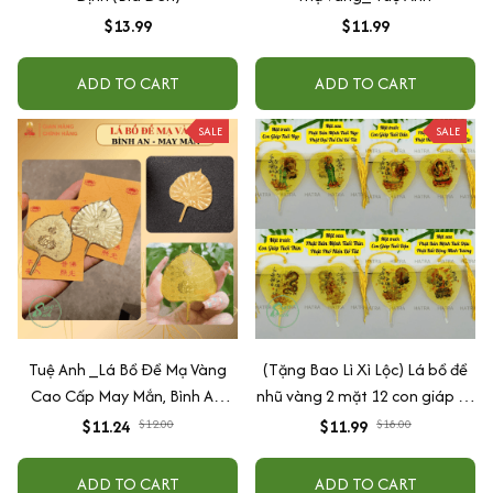
$13.99
$11.99
ADD TO CART
ADD TO CART
SALE
SALE
Tuệ Anh _Lá Bồ Đề Mạ Vàng
(Tặng Bao Lì Xì Lộc) Lá bồ đề
Cao Cấp May Mắn, Bình An,
nhũ vàng 2 mặt 12 con giáp và
Chiêu Tài Lộc
phật bản mệnh, để ốp lưng
$11.24
$12.00
$11.99
$18.00
điện thoại, treo xe ô tô đã khai
quang
ADD TO CART
ADD TO CART