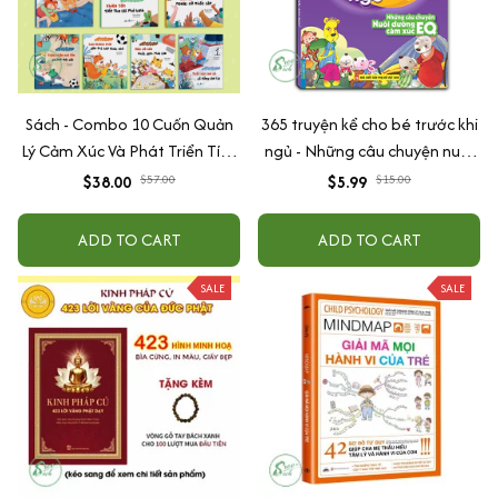
Sách - Combo 10 Cuốn Quản
365 truyện kể cho bé trước khi
Lý Cảm Xúc Và Phát Triển Tính
ngủ - Những câu chuyện nuôi
Cách Cho Bé Từ 2 - 6 Tuổi
dưỡng cảm xúc EQ (2-12 tuổi)
$38.00
$57.00
$5.99
$15.00
ADD TO CART
ADD TO CART
SALE
SALE