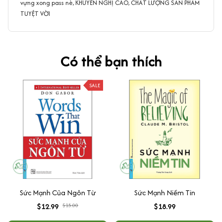
vựng xong pass nè, KHUYẾN NGHỊ CAO, CHẤT LƯỢNG SẢN PHẨM
TUYỆT VỜI
Có thể bạn thích
SALE
Sức Mạnh Của Ngôn Từ
Sức Mạnh Niềm Tin
$12.99
$15.00
$18.99