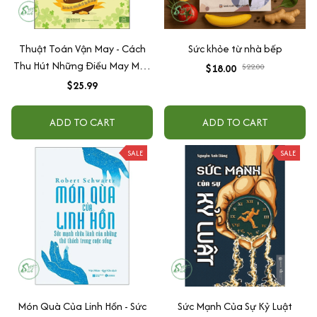
Thuật Toán Vận May - Cách
Sức khỏe từ nhà bếp
Thu Hút Những Điều May Mắn
$18.00
$22.00
Đến Với Bạn
$25.99
ADD TO CART
ADD TO CART
SALE
SALE
Món Quà Của Linh Hồn - Sức
Sức Mạnh Của Sự Kỷ Luật