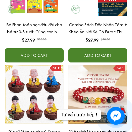
Bộ Ehon toán học đầu đời cho
Combo Sách Đắc Nhân Tâm +
bé từ 0-3 tuổi: Cùng con học
Khéo Ăn Nói Sẽ Có Được Thiên
toán (song ngữ Việt Anh)
Hạ
$27.99
$35.00
$27.99
$40.00
ADD TO CART
ADD TO CART
SALE
SALE
[Sale] (Bản có nhạc) Tượng
[Đã thỉnh] Vòng tay chu sa ngũ