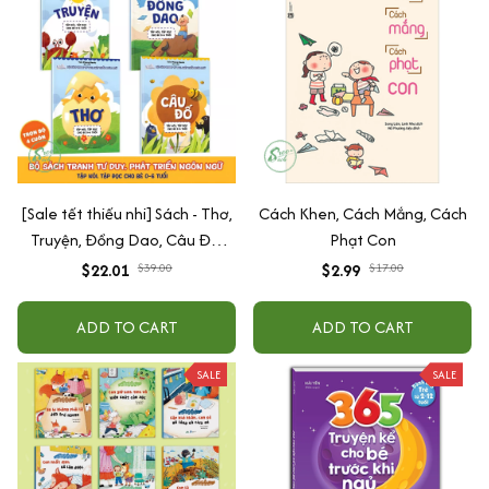
[Sale tết thiếu nhi] Sách - Thơ,
Cách Khen, Cách Mắng, Cách
Truyện, Đồng Dao, Câu Đố,
Phạt Con
Tập Nói Tập Đọc Cho Bé 0-6
$22.01
$39.00
$2.99
$17.00
Tuổi - Combo 4 Quyển
ADD TO CART
ADD TO CART
SALE
SALE