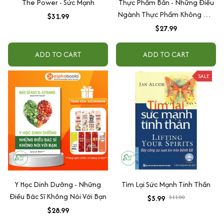
The Power - Sức Mạnh
Thực Phẩm Bẩn - Những Điều
Ngành Thực Phẩm Không Nói
$31.99
Với Bạn
$27.99
ADD TO CART
ADD TO CART
SALE
Y Học Dinh Dưỡng - Những
Tìm Lại Sức Mạnh Tinh Thần
Điều Bác Sĩ Không Nói Với Bạn
$5.99
$11.00
$28.99