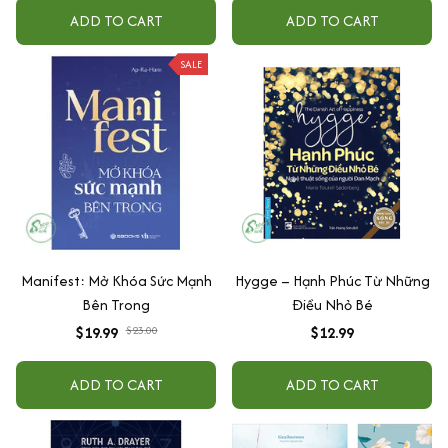
ADD TO CART
ADD TO CART
SALE
Manifest: Mở Khóa Sức Mạnh
Hygge – Hạnh Phúc Từ Những
Bên Trong
Điều Nhỏ Bé
$19.99
$23.00
$12.99
ADD TO CART
ADD TO CART