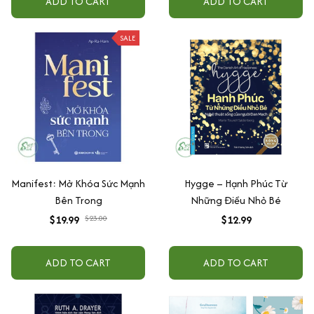
ADD TO CART
ADD TO CART
SALE
Manifest: Mở Khóa Sức Mạnh
Hygge – Hạnh Phúc Từ
Bên Trong
Những Điều Nhỏ Bé
$19.99
$23.00
$12.99
ADD TO CART
ADD TO CART