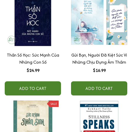
Thần Số Học: Sức Mạnh Của
Gửi Bạn, Người Đã Kiệt Sức Vì
Những Con Số
Những Chịu Đựng Âm Thầm
$24.99
$16.99
ADD TO CART
ADD TO CART
SALE