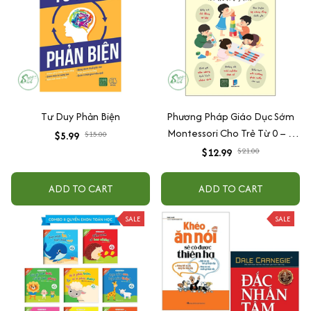
Tư Duy Phản Biện
Phương Pháp Giáo Dục Sớm
Montessori Cho Trẻ Từ 0 – 3
$5.99
$15.00
Tuổi
$12.99
$21.00
ADD TO CART
ADD TO CART
SALE
SALE