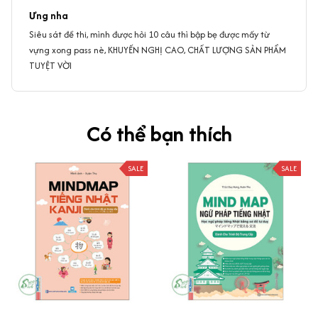
Ưng nha
Siêu sát đề thi, mình được hỏi 10 câu thì bập bẹ được mấy từ
vựng xong pass nè, KHUYẾN NGHỊ CAO, CHẤT LƯỢNG SẢN PHẨM
TUYỆT VỜI
Có thể bạn thích
SALE
SALE