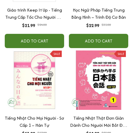
Giáo trình Keep It Up - Tiếng
Học Ngữ Pháp Tiếng Trung
Trung Cấp Tốc Cho Người Mới
Bằng Hình – Trình Độ Cơ Bản
Bắt Đầu
$21.99
$24.00
$22.99
$31.00
ADD TO CART
ADD TO CART
SALE
SALE
Tiếng Nhật Cho Mọi Người - Sơ
Tiếng Nhật Thật Đơn Giản
Cấp 1 – Hán Tự
Dành Cho Người Mới Bắt Đầu
- Giao Tiếp - Sơ cấp 1
$17.00
$21.00