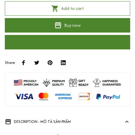
Add to cart
Buy now
Share
DESCRIPTION - MÔ TẢ SẢN PHẨM