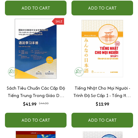
Ngữ Pháp Tiếng Việt (Bộ Sách
ADD TO CART
ADD TO CART
Nâng Cao Trình Độ Tiếng
Nhật Hiệu Qủa Dành Cho
SALE
Người Việt / Tặng Kèm
Bookmark Happy Life)
Sách Tiêu Chuẩn Các Cấp Độ
Tiếng Nhật Cho Mọi Người -
Tiếng Trung Trong Giáo Dục
Trình Độ Sơ Cấp 1 - Tổng Hợp
Tiếng Trung Quốc Tế - Giáo
Các Bài Tập Chủ Điểm (Bản
$41.99
$44.00
$12.99
Trình Ngữ Pháp - Sơ Cấp
Mới)
ADD TO CART
ADD TO CART