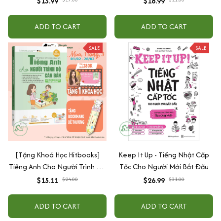
$13.99
$18.99
ADD TO CART
ADD TO CART
SALE
SALE
[Tặng Khoá Học Hitbooks]
Keep It Up - Tiếng Nhật Cấp
Tiếng Anh Cho Người Trình Độ
Tốc Cho Người Mới Bắt Đầu
Căn Bản
$15.11
$24.00
$26.99
$31.00
ADD TO CART
ADD TO CART