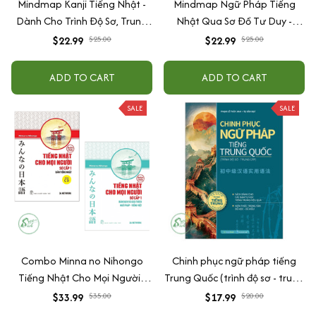
Mindmap Kanji Tiếng Nhật -
Mindmap Ngữ Pháp Tiếng
Dành Cho Trình Độ Sơ, Trung
Nhật Qua Sơ Đồ Tư Duy -
Cấp
Dành Cho Trình Độ Trung Cấp
$22.99
$25.00
$22.99
$25.00
ADD TO CART
ADD TO CART
SALE
SALE
Combo Minna no Nihongo
Chinh phục ngữ pháp tiếng
Tiếng Nhật Cho Mọi Người -
Trung Quốc (trình độ sơ - trung
Trình Độ Sơ Cấp 1: Bản Tiếng
cấp)
$33.99
$35.00
$17.99
$20.00
Nhật + Bản Dịch Và Giải Thích