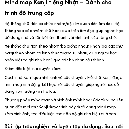
Mind map Kanji tiếng Nhật – Dành cho
trình độ trung cấp
Hệ thống chữ Hán có chứa nhóm/bộ liên quan đến âm đọc: Hệ
thống hoá các nhóm chữ Kanji dựa trên âm đọc, giúp người học
dễ dàng nhớ và liên kết âm thanh với hình ảnh của từng chữ.
Hệ thống chữ Hán theo nhóm/bộ giống nhau: Phân loại các chữ
Kanji theo nhóm có hình thức tương tự nhau, giúp người học
nhận biết và ghi nhớ Kanji qua các bộ phận cấu thành.
Điểm đặc biệt của quyển sách:
Cách nhớ Kanji qua hình ảnh và câu chuyện: Mỗi chữ Kanji được
minh hoạ sinh động, kết hợp với câu chuyện giúp người học dễ
dàng liên tưởng và nhớ lâu.
Phương pháp mind map và hình ảnh minh hoạ: Các từ vựng liên
quan đến mỗi chữ Kanji được trình bày dưới dạng mind map
kèm hình ảnh, tạo điều kiện cho não bộ ghi nhớ hiệu quả hơn.
Bài tập trắc nghiệm và luyện tập đa dạng: Sau mỗi