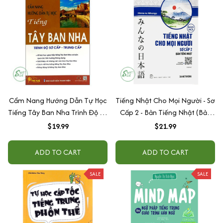
Cẩm Nang Hướng Dẫn Tự Học
Tiếng Nhật Cho Mọi Người - Sơ
Tiếng Tây Ban Nha Trình Độ Sơ
Cấp 2 - Bản Tiếng Nhật (Bản
Cấp - Trung Cấp
Mới)
$19.99
$21.99
ADD TO CART
ADD TO CART
SALE
SALE