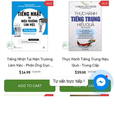
SALE
SALE
Tiếng Nhật Tại Hiện Trường
Thực Hành Tiếng Trung Hiệu
Làm Việc - Phần Ứng Dụng
Quả - Trung Cấp
(Tiếng Nhật Cho Mọi Người -
$14.99
$18.00
$29.00
$33.00
Sơ Cấp 2)
Tư vấn trực tiếp !
ADD TO CART
ADD TO CART
SALE
SALE