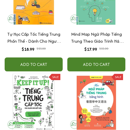
Tự Học Cấp Tốc Tiếng Trung
Mind Map Ngữ Pháp Tiếng
Phồn Thể - Dành Cho Người
Trung Theo Giáo Trình Hán
Mới Bắt Đầu
Ngữ
$18.99
$21.00
$17.99
$21.00
ADD TO CART
ADD TO CART
SALE
SALE