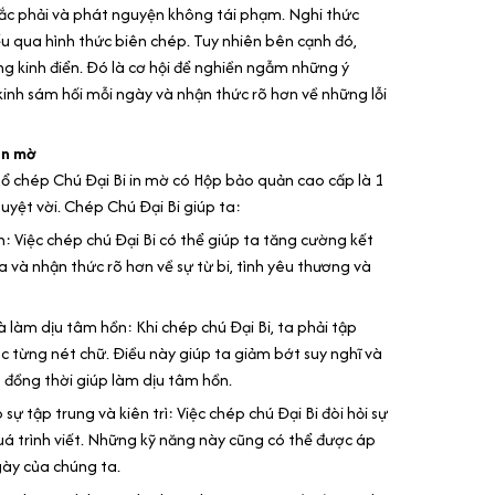
ắc phải và phát nguyện không tái phạm. Nghi thức
ếu qua hình thức biên chép. Tuy nhiên bên cạnh đó,
ng kinh điển. Đó là cơ hội để nghiền ngẫm những ý
kinh sám hối mỗi ngày và nhận thức rõ hơn về những lỗi
 in mờ
Sổ chép Chú Đại Bi in mờ có Hộp bảo quản cao cấp là 1
tuyệt vời. Chép Chú Đại Bi giúp ta:
h: Việc chép chú Đại Bi có thể giúp ta tăng cường kết
a và nhận thức rõ hơn về sự từ bi, tình yêu thương và
à làm dịu tâm hồn: Khi chép chú Đại Bi, ta phải tập
ác từng nét chữ. Điều này giúp ta giảm bớt suy nghĩ và
, đồng thời giúp làm dịu tâm hồn.
ự tập trung và kiên trì: Việc chép chú Đại Bi đòi hỏi sự
quá trình viết. Những kỹ năng này cũng có thể được áp
ày của chúng ta.