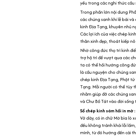
yếu trong các nghi thức cầu
Trong phần lớn nội dung Phẩm
các chúng sanh khi lễ bái và
kinh Địa Tạng, khuyên nhủ n
Các lợi ích của việc chép ki
thân xinh đẹp, thoát kiếp nô
Nhờ công đức thọ trì kinh đ
trợ hộ trì để vượt qua các c
ta có thể hồi hướng công đức
là cầu nguyện cho chúng sanh
chép kinh Địa Tạng, Phật tử
Tạng. Mỗi người có thể tùy
nhằm giúp đỡ các chúng sanh
và Chư Bồ Tát vào đời sống t
Sổ chép kinh sám hối in mờ :
Vở dày, có in chữ Mờ bìa lò 
đều không tránh khỏi lỗi lầm
mình, từ đó hướng đến cải th