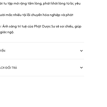
i tu tập mở rộng tấm lòng, phát khởi lòng từ bi, yêu
ời mắc nhiều tội lỗi chuyển hóa nghiệp và phát
 Ánh sáng trí tuệ của Phật Dược Sư sẽ soi chiếu, giúp
 giác ngộ.
UYỂN
ÁCH ĐỔI TRẢ