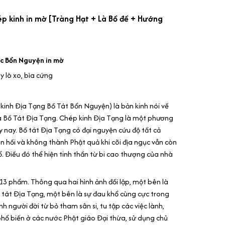
p kinh in mờ [Tràng Hạt + Là Bồ đề + Hướng
ác Bổn Nguyện in mờ
y lò xo, bìa cứng
 kinh Địa Tạng Bồ Tát Bổn Nguyện) là bản kinh nói về
a Bồ Tát Địa Tạng. Chép kinh Địa Tạng là một phương
 nay. Bồ tát Địa Tạng có đại nguyện cứu độ tất cả
n hồi và không thành Phật quả khi cõi địa ngục vẫn còn
. Điều đó thể hiện tinh thần từ bi cao thượng của nhà
3 phẩm. Thông qua hai hình ảnh đối lập, một bên là
ồ tát Địa Tạng, một bên là sự đau khổ cùng cực trong
ỉnh người đời từ bỏ tham sân si, tu tập các việc lành,
phổ biến ở các nước Phật giáo Đại thừa, sử dụng chủ