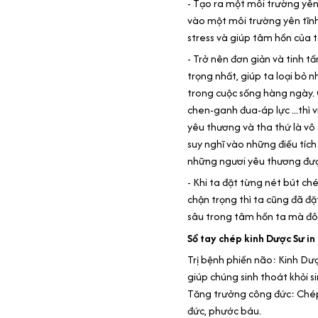
- Tạo ra một môi trường yên 
vào một môi trường yên tĩnh,
stress và giúp tâm hồn của t
- Trở nên đơn giản và tinh t
trọng nhất, giúp ta loại bỏ 
trong cuộc sống hàng ngày.
chen-ganh đua-áp lực ...thì v
yêu thương và tha thứ là vô 
suy nghĩ vào những điều tích
những ngươi yêu thương đượ
- Khi ta đặt từng nét bút c
chận trọng thì ta cũng đã đặ
sâu trong tâm hồn ta mà đôi
Sổ tay chép kinh Dược Sư i
Trị bệnh phiền não: Kinh Dượ
giúp chúng sinh thoát khỏi s
Tăng trưởng công đức: Chép 
đức, phước báu.