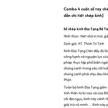
Combo 4 cuốn sổ tay ché
dẫn chi tiết chép kinh]
Sổ chép kinh Địa Tạng Bồ T
Hình thức: Nét chữ in mờ, gá
Dịch giả: HT. Thích Trí Tịnh
Kinh Địa Tạng (tên đầy đủ là
công hạnh và nguyện lực củ
pháp thực tập phổ biến ngày
chúng sanh trong sáu cõi luâ
chúng sanh phải chịu đau khổ
Phật.
Toàn bộ kinh Địa Tạng gồm 1
tinh thần từ bi cao cả của B
cõi địa ngục, kinh này cảnh t
giải trừ vô minh… Kinh này 