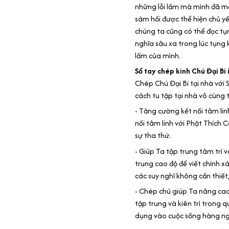
những lỗi lầm mà mình đã m
sám hối được thể hiện chủ y
chúng ta cũng có thể đọc tụ
nghĩa sâu xa trong lúc tụng 
lầm của mình.
Sổ tay chép kinh Chú Đại Bi
Chép Chú Đại Bi tại nhà với 
cách tu tập tại nhà vô cùng 
- Tăng cường kết nối tâm lin
nối tâm linh với Phật Thích C
sự tha thứ.
- Giúp Ta tập trung tâm trí v
trung cao độ để viết chính x
các suy nghĩ không cần thiết
- Chép chú giúp Ta nâng cao s
tập trung và kiên trì trong 
dụng vào cuộc sống hàng ng