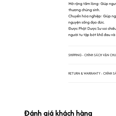
Mở rộng tấm lòng: Giúp ngườ
thương chúng sinh.
Chuyển hóa nghiệp: Giúp ngư
nguyện sống đạo đức.
Được Phật Dược Sư soi chiếu:
người tu tập bớt khổ đau và
SHIPPING - CHÍNH SÁCH VẬN CH
RETURN & WARRANTY - CHÍNH S
Đánh giá khách hàng