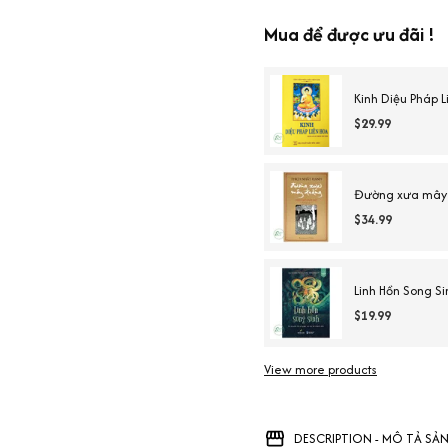
Mua để được ưu đãi !
Kinh Diệu Pháp 
$29.99
Đường xưa mây 
$34.99
Linh Hồn Song Si
$19.99
View more products
DESCRIPTION - MÔ TẢ SẢ