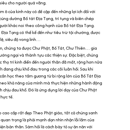
 siêu cho người quá vãng.
 6 của kinh này có đề cập đến những lợi ích đối với
 cúng dường Bồ tát Địa Tạng, trì tụng và biên chép
gười khác noi theo công hạnh của Bồ tát Địa Tạng.
nh Địa Tạng có thể kể đến như tiêu trừ tội chướng, được
 lệ, siêu độ vong linh…
iển, chúng ta được Chư Phật, Bồ Tát, Chư Thiên… gia
hướng ngại và thành tựu các thiện sự. Đặc biệt, chúng
 thọ trì kinh điển đến người thân đã mất, rộng hơn nữa
 đang chịu khổ đau trong các cõi luân hồi. Sau khi
 cần học theo tấm gương từ bi rộng lớn của Bồ Tát Địa
 theo khả năng của mình mà thực hiện những hành động
 chịu đau khổ. Đó là ứng dụng lời dạy của Chư Phật
hực tế.
xo cao cấp rất đẹp Theo Phật giáo, tất cả chúng sanh
, quan trọng là phải mạnh dạn nhìn nhận lỗi lầm của
iện bản thân. Sám hối là cách bày tỏ sự ăn năn với