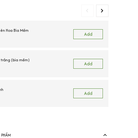
Liên Hoa Bìa Mềm
Add
trắng (bìa mềm)
Add
nh
Add
View more produ
N PHẨM