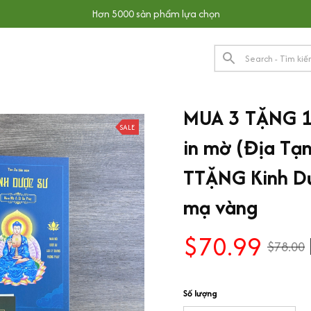
Hơn 5000 sản phẩm lựa chọn
MUA 3 TẶNG 1 
SALE
in mờ (Địa Tạn
TTẶNG Kinh Dượ
mạ vàng
$70.99
$78.00
Số lượng