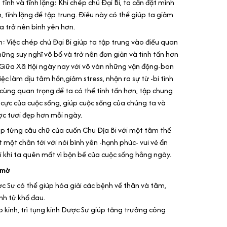
tĩnh và tĩnh lặng: Khi chép chú Đại Bi, ta cần đặt mình
 tĩnh lặng để tập trung. Điều này có thể giúp ta giảm
a trở nên bình yên hơn.
ấn: Việc chép chú Đại Bi giúp ta tập trung vào điều quan
những suy nghĩ vô bổ và trở nên đơn giản và tinh tấn hơn
 Giữa Xã Hội ngày nay với vô vàn những vận động-bon
iệc làm dịu tâm hồn,giảm stress, nhận ra sự từ -bi tình
cùng quan trọng để ta có thể tinh tấn hơn, tập chung
 cực của cuộc sống, giúp cuộc sống của chúng ta và
c tươi đẹp hơn mỗi ngày.
hép từng câu chữ của cuốn Chu Địa Bi với một tâm thế
t một chân tới với nói bình yên -hạnh phúc- vui vẻ ẩn
 khi ta quên mất vì bộn bề của cuộc sống hằng ngày.
n mờ
c Sư có thể giúp hóa giải các bệnh về thân và tâm,
inh tử khổ đau.
kinh, trì tụng kinh Dược Sư giúp tăng trưởng công