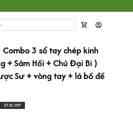
Combo 3 sổ tay chép kinh 
g + Sám Hối + Chú Đại Bi ) 
c Sư + vòng tay + lá bồ đề 
$7.01 OFF