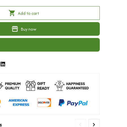
Add to cart
Buy now
s