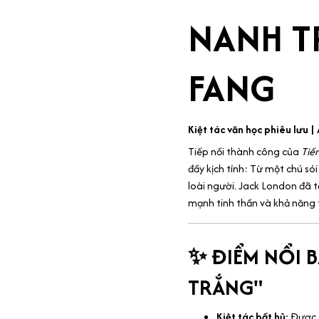
NANH T
FANG
Kiệt tác văn học phiêu lưu |
Tiếp nối thành công của
Tiế
đầy kịch tính: Từ một chú só
loài người. Jack London đã t
mạnh tinh thần và khả năng t
✨ ĐIỂM NỔI B
TRẮNG"
Kiệt tác bất hủ:
Được d