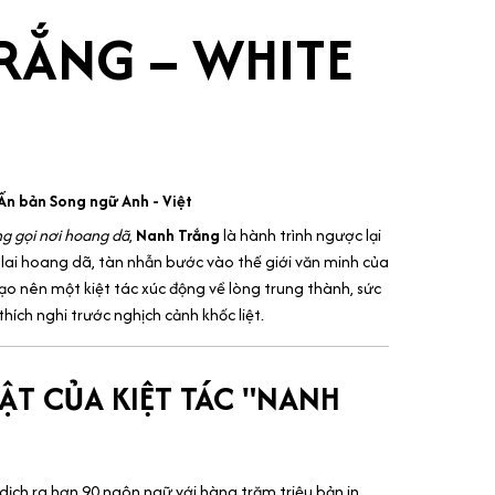
RẮNG – WHITE
 Ấn bản Song ngữ Anh - Việt
ng gọi nơi hoang dã
,
Nanh Trắng
là hành trình ngược lại
i lai hoang dã, tàn nhẫn bước vào thế giới văn minh của
ạo nên một kiệt tác xúc động về lòng trung thành, sức
hích nghi trước nghịch cảnh khốc liệt.
ẬT CỦA KIỆT TÁC "NANH
ịch ra hơn 90 ngôn ngữ với hàng trăm triệu bản in,