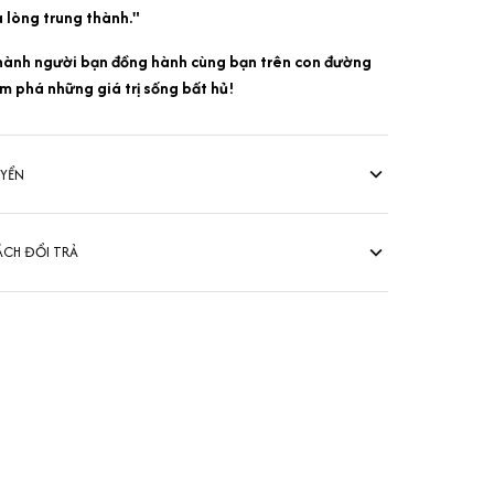
 lòng trung thành."
thành người bạn đồng hành cùng bạn trên con đường
m phá những giá trị sống bất hủ!
UYỂN
ÁCH ĐỔI TRẢ