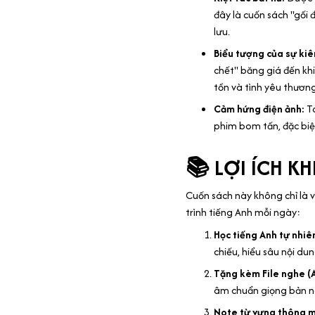
đây là cuốn sách "gối 
lưu.
Biểu tượng của sự ki
chết" băng giá đến khi
tồn và tình yêu thương
Cảm hứng điện ảnh:
Tá
phim bom tấn, đặc biệ
📚 LỢI ÍCH K
Cuốn sách này không chỉ là v
trình tiếng Anh mỗi ngày:
Học tiếng Anh tự nhiê
chiếu, hiểu sâu nội du
Tặng kèm File nghe (
âm chuẩn giọng bản ng
Note từ vựng thông m