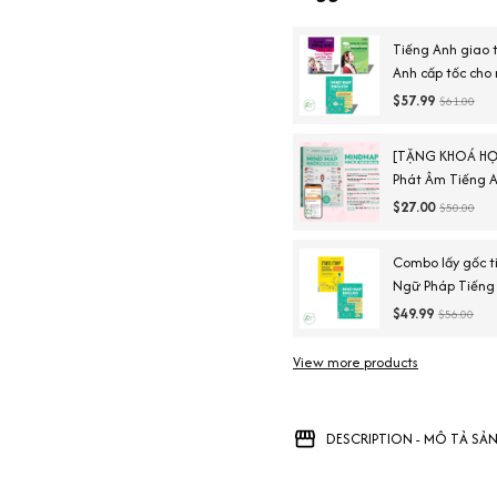
Tiếng Anh giao 
Anh cấp tốc cho
tiếng Anh căn 
$57.99
$61.00
[TẶNG KHOÁ HỌ
Phát Âm Tiếng A
Ngày Chinh Phục
$27.00
$50.00
Combo lấy gốc t
Ngữ Pháp Tiếng
English Vocabul
$49.99
$56.00
Duy)
View more products
DESCRIPTION - MÔ TẢ SẢ