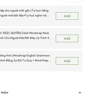
tiếp cho người mất gốc (Tự học tiếng
 người mới bắt đầu+Tự học nghe nói
(
Add
bản+Mindmap Vocabulary)
C ĐỘC QUYỀN] Sách Mindmap Hack
N
nh Cho Người Mới Bắt Đầu, Lộ Trình 55
Add
 IPA
iếng Anh (Mindmap English Grammar -
 Anh Bằng Sơ Đồ Tư Duy + Mind Map
Add
ary - Từ Vựng Tiếng Anh Qua Sơ Đồ Tư
View more produ
N PHẨM