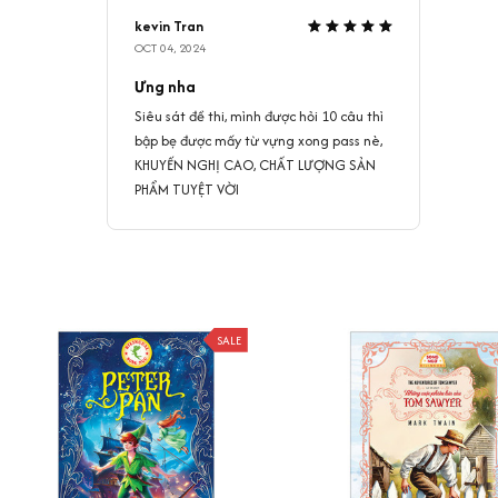
kevin Tran
OCT 04, 2024
Ưng nha
Siêu sát đề thi, mình được hỏi 10 câu thì
bập bẹ được mấy từ vựng xong pass nè,
KHUYẾN NGHỊ CAO, CHẤT LƯỢNG SẢN
PHẨM TUYỆT VỜI
SALE