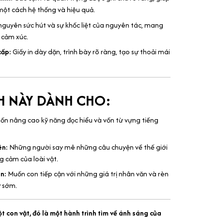
ột cách hệ thống và hiệu quả.
nguyên sức hút và sự khốc liệt của nguyên tác, mang
y cảm xúc.
cấp:
Giấy in dày dặn, trình bày rõ ràng, tạo sự thoải mái
H NÀY DÀNH CHO:
n nâng cao kỹ năng đọc hiểu và vốn từ vựng tiếng
ên:
Những người say mê những câu chuyện về thế giới
 cảm của loài vật.
n:
Muốn con tiếp cận với những giá trị nhân văn và rèn
ữ sớm.
t con vật, đó là một hành trình tìm về ánh sáng của