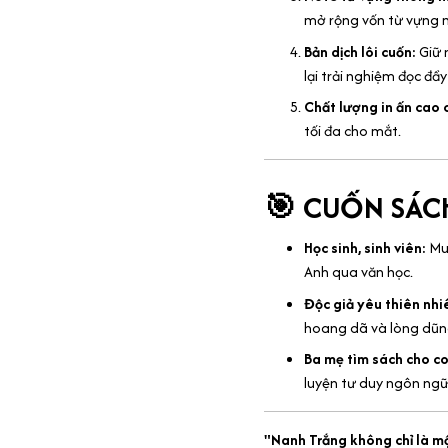
mở rộng vốn từ vựng m
Bản dịch lôi cuốn:
Giữ 
lại trải nghiệm đọc đầ
Chất lượng in ấn cao 
tối đa cho mắt.
🎯 CUỐN SÁC
Học sinh, sinh viên:
Muố
Anh qua văn học.
Độc giả yêu thiên nhi
hoang dã và lòng dũng
Ba mẹ tìm sách cho co
luyện tư duy ngôn ng
"Nanh Trắng không chỉ là mộ