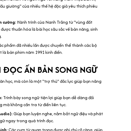
đầu giường" của nhiều thế hệ độc giả yêu thích phiêu
ên cường:
Hành trình của Nanh Trắng từ "vùng đất
 được thuần hóa là bài học sâu sắc về bản năng, sinh
.
c phẩm đã nhiều lần được chuyển thể thành các bộ
t là bản phim năm 1991 kinh điển.
HI ĐỌC ẤN BẢN SONG NGỮ
ăn học, mà còn là một "trợ thủ" đắc lực giúp bạn nâng
n:
Trình bày song ngữ tiện lợi giúp bạn dễ dàng đối
ng mà không cần tra từ điển liên tục.
Audio):
Giúp bạn luyện nghe, nắm bắt ngữ điệu và phát
ữ ngay trong quá trình đọc.
inh:
Các cụm từ quan trọng được ghi chú rõ ràng, giúp