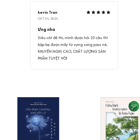
kevin Tran
OCT 04, 2024
Ưng nha
Siêu sát đề thi, mình được hỏi 10 câu thì
bập bẹ được mấy từ vựng xong pass nè,
KHUYẾN NGHỊ CAO, CHẤT LƯỢNG SẢN
PHẨM TUYỆT VỜI