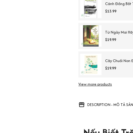
Cánh Đồng Bất T
$13.99
Từ Ngày Mai Hã
$19.99
Cây Chuối Non Đ
$19.99
View more products
DESCRIPTION - MÔ TẢ SẢ
Nếu Biết T