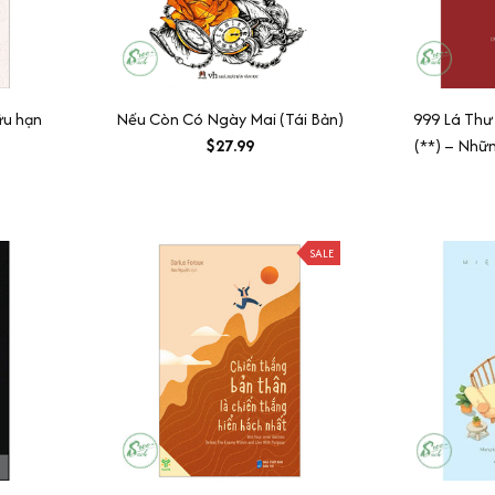
ữu hạn
Nếu Còn Có Ngày Mai (Tái Bản)
999 Lá Thư
$27.99
(**) – Nhữ
Nhất (Phiên
SALE