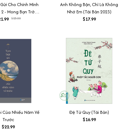
 Gửi Cho Chính Mình
Anh Không Bận, Chỉ Là Không
p 2 - Mong Bạn Trở
Nhớ Em (Tái Bản 2023)
iên Bản Hạnh Phúc
1.99
$25.00
$17.99
t (Tái bản)
ôi Của Nhiều Năm Về
Đệ Tử Quy (Tái Bản)
Trước
$16.99
$22.99