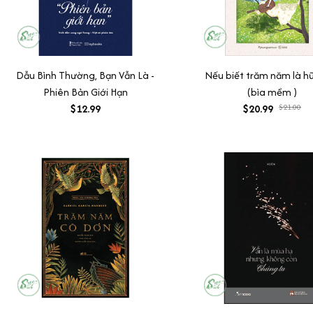
Dẫu Bình Thường, Bạn Vẫn Là -
Nếu biết trăm năm là h
Phiên Bản Giới Hạn
(bìa mềm )
$12.99
$20.99
$21.00