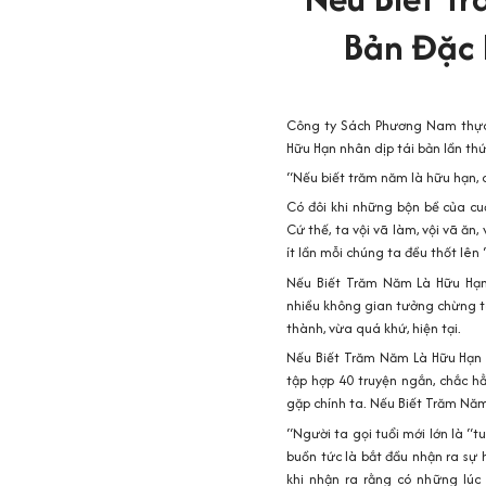
Bản Đặc 
Công ty Sách Phương Nam thực hi
Hữu Hạn
nhân dịp tái bản lần thư
“Nếu biết trăm năm là hữu hạn, 
Có đôi khi những bộn bề của cu
Cứ thế, ta vội vã làm, vội vã ăn
ít lần mỗi chúng ta đều thốt lê
Nếu Biết Trăm Năm Là Hữu Hạn
nhiều không gian tưởng chừng ta
thành, vừa quá khứ, hiện tại.
Nếu Biết Trăm Năm Là Hữu Hạn 
tập hợp 40 truyện ngắn, chắc h
gặp chính ta. Nếu Biết Trăm Nă
“Người ta gọi tuổi mới lớn là “tu
buồn tức là bắt đầu nhận ra sự
khi nhận ra rằng có những lúc