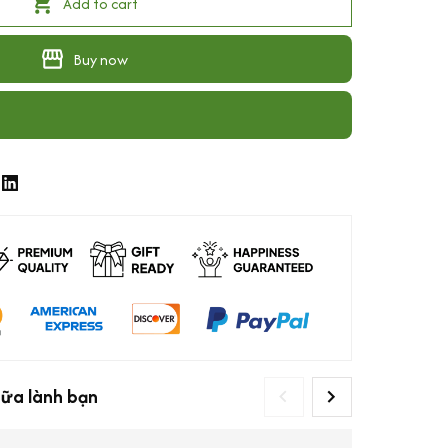
Add to cart
Buy now
hữa lành bạn