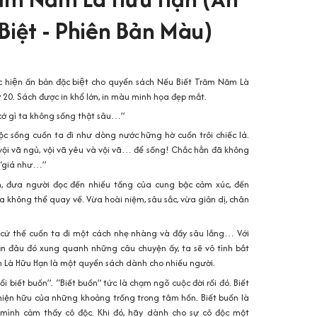
Biệt - Phiên Bản Màu)
ện ấn bản đặc biệt cho quyển sách
Nếu Biết Trăm Năm Là
́ 20. Sách được in khổ lớn, in màu minh họa đẹp mắt.
cớ gì ta không sống thật sâu…”
ộc sống cuốn ta đi như dòng nước hững hờ cuốn trôi chiếc lá.
, vội vã ngủ, vội vã yêu và vội vã… để sống! Chắc hẳn đã không
n “giá như…”
, đưa người đọc đến nhiều tầng của cung bậc cảm xúc, đến
 không thể quay về. Vừa hoài niệm, sâu sắc, vừa giản dị, chân
cứ thế cuốn ta đi một cách nhẹ nhàng và đầy sâu lắng… Với
ẳn đâu đó xung quanh những câu chuyện ấy, ta sẽ vô tình bắt
m Là Hữu Hạn là một quyển sách dành cho nhiều người.
ổi biết buồn”. “Biết buồn” tức là chạm ngõ cuộc đời rồi đó. Biết
 hiện hữu của những khoảng trống trong tâm hồn. Biết buồn là
 mình cảm thấy cô độc. Khi đó, hãy dành cho sự cô độc một