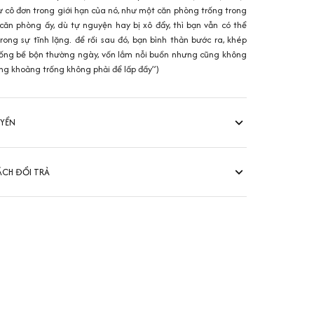
 cô đơn trong giới hạn của nó, như một căn phòng trống trong
căn phòng ấy, dù tự nguyện hay bị xô đẩy, thì bạn vẫn có thể
ong sự tĩnh lặng. để rồi sau đó, bạn bình thản bước ra, khép
c sống bề bộn thường ngày, vốn lắm nỗi buồn nhưng cũng không
ững khoảng trống không phải để lấp đầy”)
UYỂN
ÁCH ĐỔI TRẢ