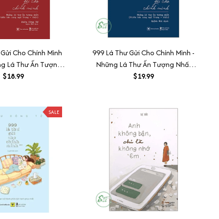
 Gửi Cho Chính Mình
999 Lá Thư Gửi Cho Chính Mình -
ng Lá Thư Ấn Tượng
Những Lá Thư Ấn Tượng Nhất
 Bản Song Ngữ Trung
$18.99
(Phiên Bản Song Ngữ Trung -
$19.99
- Việt)
Việt)
SALE