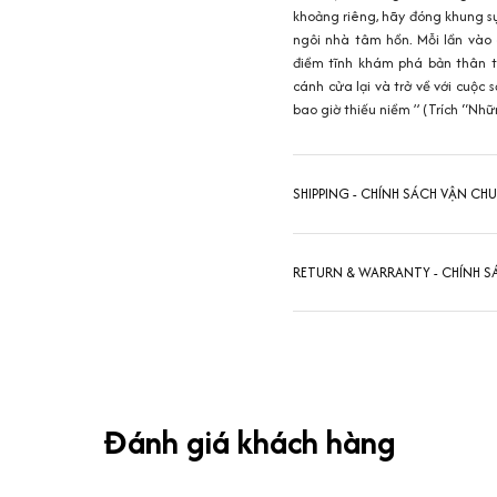
khoảng riêng, hãy đóng khung sự
ngôi nhà tâm hồn. Mỗi lần vào 
điềm tĩnh khám phá bản thân tr
cánh cửa lại và trở về với cuộ
bao giờ thiếu niềm ” (Trích “Nh
SHIPPING - CHÍNH SÁCH VẬN CH
RETURN & WARRANTY - CHÍNH S
Đánh giá khách hàng