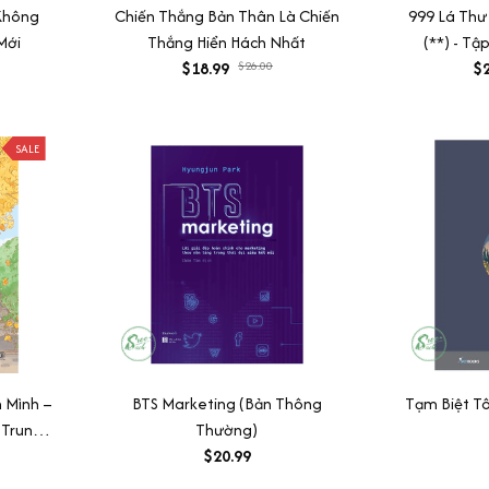
Không
Chiến Thắng Bản Thân Là Chiến
999 Lá Thư
Mới
Thắng Hiển Hách Nhất
(**) - Tậ
$18.99
$26.00
Thành Ph
$2
Nhấ
SALE
 Mình –
BTS Marketing (Bản Thông
Tạm Biệt T
 Trung
Thường)
$20.99