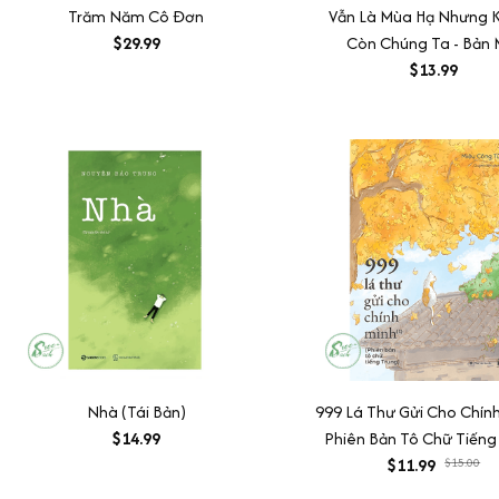
Trăm Năm Cô Đơn
Vẫn Là Mùa Hạ Nhưng 
$29.99
Còn Chúng Ta - Bản 
$13.99
Nhà (Tái Bản)
999 Lá Thư Gửi Cho Chính
$14.99
Phiên Bản Tô Chữ Tiếng
$11.99
(2)
$15.00