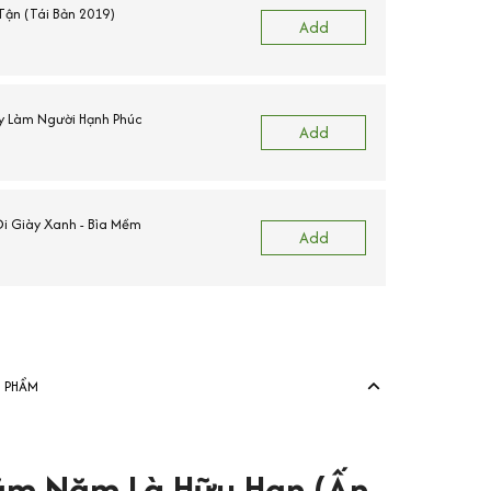
ận (Tái Bản 2019)
Add
y Làm Người Hạnh Phúc
Add
i Giày Xanh - Bìa Mềm
E
Add
View more produ
N PHẨM
răm Năm Là Hữu Hạn (Ấn