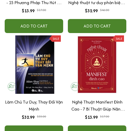
- 15 Phương Pháp Thu Hút Sự
Nghệ thuật tư duy phản biện +
Giàu Có, Thành Công Và Thịnh
Rèn luyện tư duy phản biện
$13.99
$17.00
$32.99
$46.00
Vượng
ADD TO CART
ADD TO CART
SALE
SALE
Làm Chủ Tư Duy, Thay Đổi Vận
Nghệ Thuật Manifest Đỉnh
Mệnh
Cao - 7 Bí Thuật Giúp Nâng
Cao Tần Số Rung Động Tức
$32.99
$35.00
$13.99
$17.00
Thì Và Làm Chủ Năng Lượng
Của Bạn