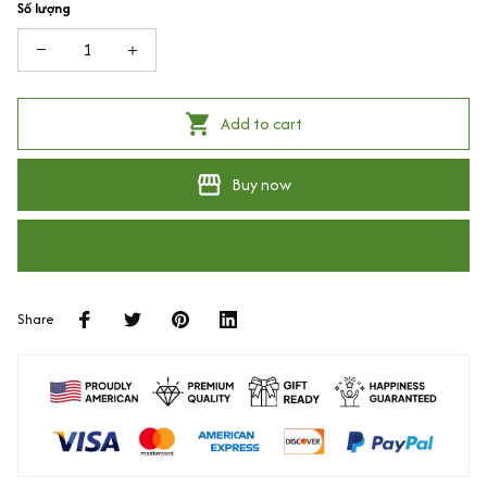
Số lượng
Add to cart
Buy now
Share