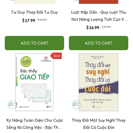
Tư Duy Thay Đổi Tư Duy
Luật Hấp Dẫn - Quy Luật Thu
Hút Năng Lượng Tích Cực Và
$17.99
$21.00
May Mắn Trong Cuộc Sống
$16.99
$19.00
ADD TO CART
ADD TO CART
SALE
Kỹ Năng Toàn Diện Cho Cuộc
Thay Đổi Một Suy Nghĩ Thay
Sống Và Công Việc - Bậc Thầy
Đổi Cả Cuộc Đời