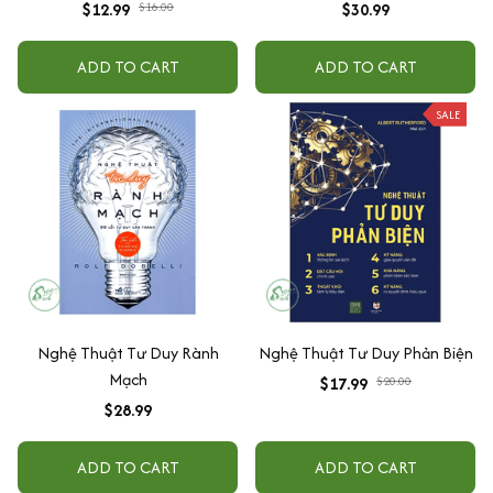
Giao Tiếp
$12.99
$16.00
$30.99
ADD TO CART
ADD TO CART
SALE
Nghệ Thuật Tư Duy Rành
Nghệ Thuật Tư Duy Phản Biện
Mạch
$17.99
$20.00
$28.99
ADD TO CART
ADD TO CART