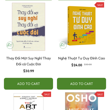
SALE
Thay Đổi Một Suy Nghĩ Thay
Nghệ Thuật Tư Duy Đỉnh Cao
Đổi cả Cuộc Đời
$24.00
$30.00
$30.99
ADD TO CART
ADD TO CART
SALE
SALE