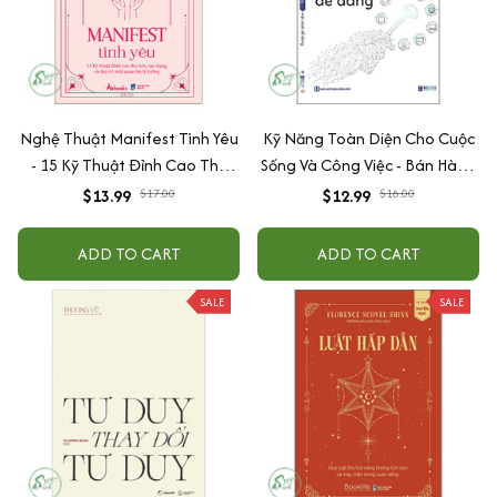
Nghệ Thuật Manifest Tình Yêu
Kỹ Năng Toàn Diện Cho Cuộc
- 15 Kỹ Thuật Đỉnh Cao Thu
Sống Và Công Việc - Bán Hàng
Hút, Tạo Dựng Và Duy Trì Mối
Một Cách Dễ Dàng
$13.99
$17.00
$12.99
$16.00
Quan Hệ Lý Tưởng
ADD TO CART
ADD TO CART
SALE
SALE