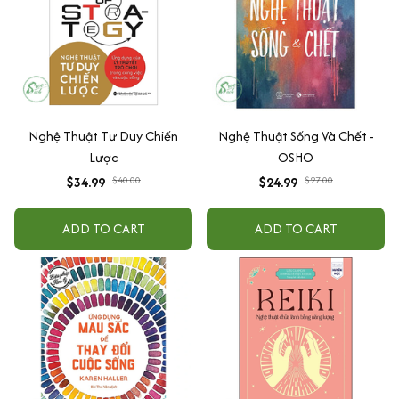
Nghệ Thuật Tư Duy Chiến
Nghệ Thuật Sống Và Chết -
Lược
OSHO
$34.99
$40.00
$24.99
$27.00
ADD TO CART
ADD TO CART