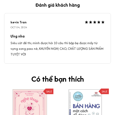
Đánh giá khách hàng
kevin Tran
OCT 04, 2024
Ưng nha
Siêu sát đề thi, mình được hỏi 10 câu thì bập bẹ được mấy từ
vựng xong pass nè, KHUYẾN NGHỊ CAO, CHẤT LƯỢNG SẢN PHẨM
TUYỆT VỜI
Có thể bạn thích
SALE
SALE