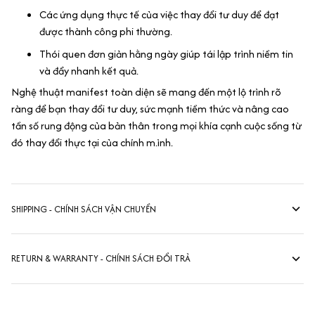
Các ứng dụng thực tế của việc thay đổi tư duy để đạt
được thành công phi thường.
Thói quen đơn giản hằng ngày giúp tái lập trình niềm tin
và đẩy nhanh kết quả.
Nghệ thuật manifest toàn diện sẽ mang đến một lộ trình rõ
ràng để bạn thay đổi tư duy, sức mạnh tiềm thức và nâng cao
tần số rung động của bản thân trong mọi khía cạnh cuộc sống từ
đó thay đổi thực tại của chính m.ình.
SHIPPING - CHÍNH SÁCH VẬN CHUYỂN
RETURN & WARRANTY - CHÍNH SÁCH ĐỔI TRẢ