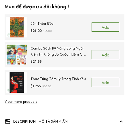
Mua để được ưu đãi khủng !
Bốn Thỏa Ước
Add
$21.00
$25.00
Combo Sách Kỹ Năng Song Ngữ:
Kiên Trì Không Bỏ Cuộc - Kiềm Chế
Add
Cơn Tức Giận - Ngõ Lời Khi Cần
$24.99
Giúp - Sẵn Sàng Để Đến Trường.
Thao Túng Tâm Lý Trong Tình Yêu
Add
$19.99
$33.00
View more products
DESCRIPTION - MÔ TẢ SẢN PHẨM