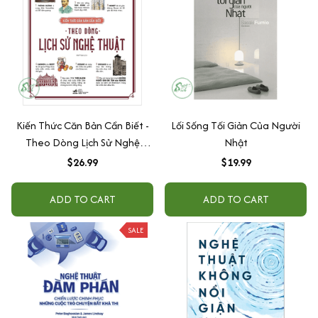
Kiến Thức Căn Bản Cần Biết -
Lối Sống Tối Giản Của Người
Theo Dòng Lịch Sử Nghệ
Nhật
Thuật
$26.99
$19.99
ADD TO CART
ADD TO CART
SALE