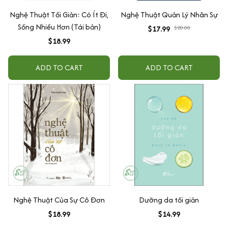
Nghệ Thuật Tối Giản: Có Ít Đi,
Nghệ Thuật Quản Lý Nhân Sự
Sống Nhiều Hơn (Tái bản)
$17.99
$20.00
$18.99
ADD TO CART
ADD TO CART
Nghệ Thuật Của Sự Cô Đơn
Dưỡng da tối giản
$18.99
$14.99