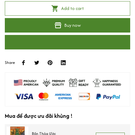
Add to cart
Buy now
Share
Mua để được ưu đãi khủng !
Bốn Thỏa Ước