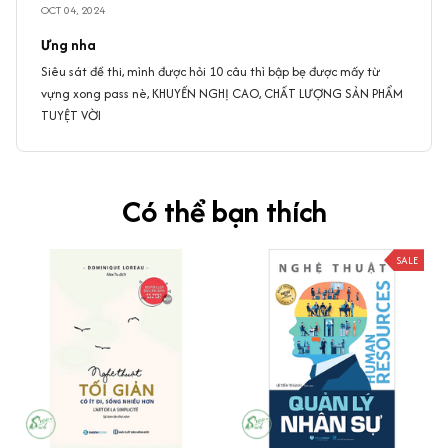
OCT 04, 2024
Ưng nha
Siêu sát đề thi, mình được hỏi 10 câu thì bập bẹ được mấy từ
vựng xong pass nè, KHUYẾN NGHỊ CAO, CHẤT LƯỢNG SẢN PHẨM
TUYỆT VỜI
Có thể bạn thích
SALE