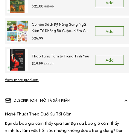
Add
$21.00
$25.00
Combo Sách Kỹ Năng Song Ngữ:
Kiên Trì Không Bỏ Cuộc - Kiềm Chế
Add
Cơn Tức Giận - Ngõ Lời Khi Cần
$24.99
Giúp - Sẵn Sàng Để Đến Trường.
Thao Túng Tâm Lý Trong Tình Yêu
Add
$19.99
$33.00
View more products
DESCRIPTION - MÔ TẢ SẢN PHẨM
Nghệ Thuật Theo Đuổi Sự Tối Giản
Bạn đã bao giờ cảm thấy quá tải? Bạn đã bao giờ cảm thấy
mình tuy làm việc hết sức nhưng không được trọng dụng? Bạn