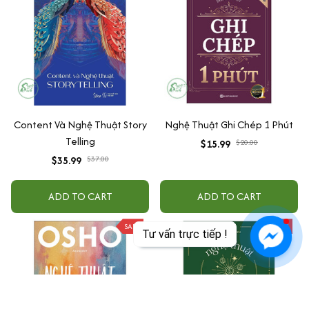
Content Và Nghệ Thuật Story
Nghệ Thuật Ghi Chép 1 Phút
Telling
$15.99
$20.00
$35.99
$37.00
ADD TO CART
ADD TO CART
SALE
SALE
Tư vấn trực tiếp !