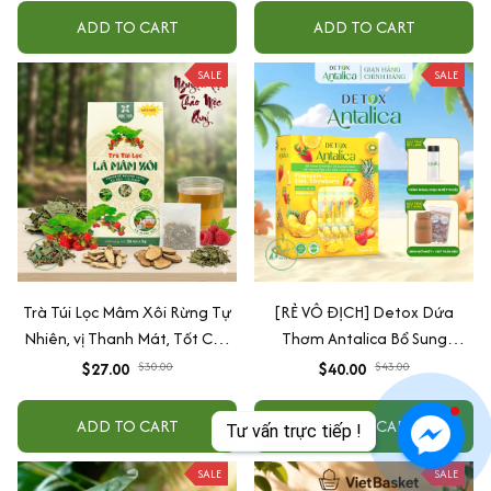
ADD TO CART
ADD TO CART
SALE
SALE
Trà Túi Lọc Mâm Xôi Rừng Tự
[RẺ VÔ ĐỊCH] Detox Dứa
Nhiên, vị Thanh Mát, Tốt Cho
Thơm Antalica Bổ Sung
Sức Khỏe
Glutathione Và VitaminC,
$27.00
$30.00
$40.00
$43.00
Thơm Ngon Hộp, 20 Gói TẶNG
KÈM Bình giữ nhiệt + trà thảo
ADD TO CART
ADD TO CART
Tư vấn trực tiếp !
mộc
SALE
SALE