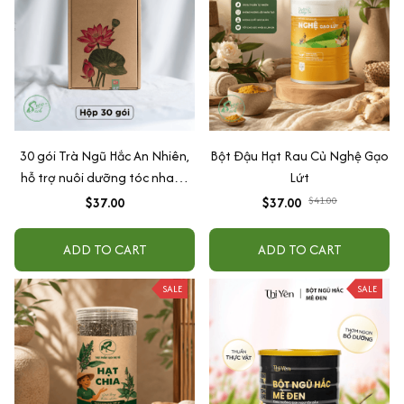
30 gói Trà Ngũ Hắc An Nhiên,
Bột Đậu Hạt Rau Củ Nghệ Gạo
hỗ trợ nuôi dưỡng tóc nhanh
Lứt
khoẻ, đen tóc, tóc rụng
$37.00
$37.00
$41.00
yếu,Nguyên liệu sấy lạnh, Sấy
lạnh
ADD TO CART
ADD TO CART
SALE
SALE