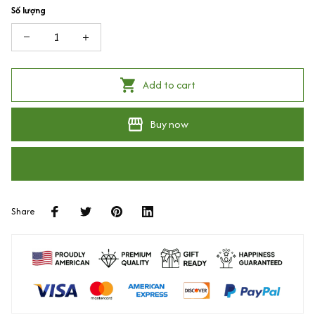
Số lượng
Add to cart
Buy now
Share