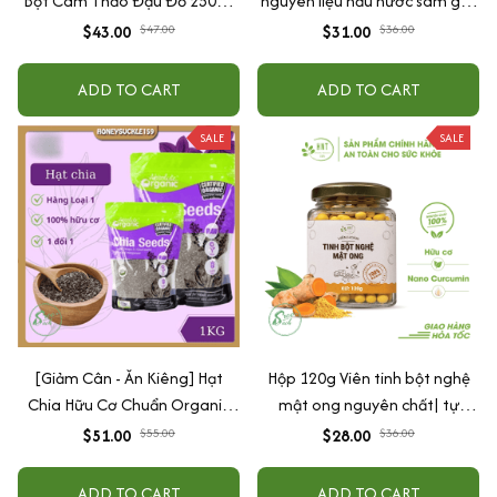
Bột Cam Thảo Đậu Đỏ 250G ,
nguyên liệu nấu nước sâm giải
Bột Cám Gạo 250G ] Mặt nạ
nhiệt
$43.00
$47.00
$31.00
$36.00
đắp dưỡng da Obaxua
ADD TO CART
ADD TO CART
SALE
SALE
[Giảm Cân - Ăn Kiêng] Hạt
Hộp 120g Viên tinh bột nghệ
Chia Hữu Cơ Chuẩn Organic
mật ong nguyên chất| tự
Chất Lượng Sạch - Đều - Đẹp
nhiên, hữu cơ| tốt cho, dạ dày
$51.00
$55.00
$28.00
$36.00
ADD TO CART
ADD TO CART