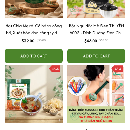
Hạt Chia Mẹ rô. Có hồ sơ công
Bột Ngũ Hắc Mè Đen THI YÊN
bố, Xuất hóa đơn công ty đầy
600G - Dinh Dưỡng Đen Cho
đủ
Tóc & Giấc Ngủ
$32.00
$36.00
$48.00
$51.00
ADD TO CART
ADD TO CART
SALE
SALE