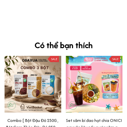
Siêu sát đề thi, mình được hỏi 10 câu thì bập bẹ được mấy từ
vựng xong pass nè, KHUYẾN NGHỊ CAO, CHẤT LƯỢNG SẢN PHẨM
TUYỆT VỜI
Có thể bạn thích
SALE
SALE
Combo [ Bột Đậu Đỏ 250G ,
Set sâm bí đao hạt chia ONICI