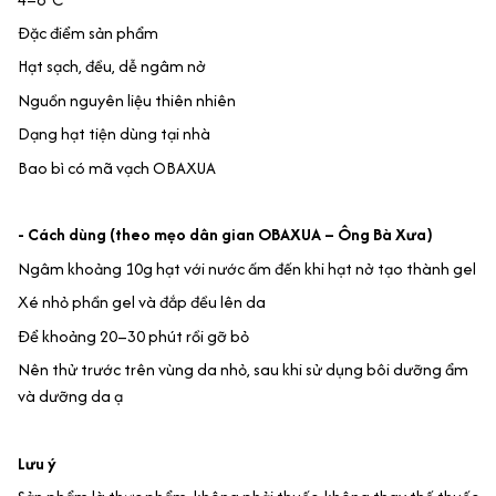
Đặc điểm sản phẩm
Hạt sạch, đều, dễ ngâm nở
Nguồn nguyên liệu thiên nhiên
Dạng hạt tiện dùng tại nhà
Bao bì có mã vạch OBAXUA
- Cách dùng (theo mẹo dân gian OBAXUA – Ông Bà Xưa)
Ngâm khoảng 10g hạt với nước ấm đến khi hạt nở tạo thành gel
Xé nhỏ phần gel và đắp đều lên da
Để khoảng 20–30 phút rồi gỡ bỏ
Nên thử trước trên vùng da nhỏ, sau khi sử dụng bôi dưỡng ẩm
và dưỡng da ạ
Lưu ý