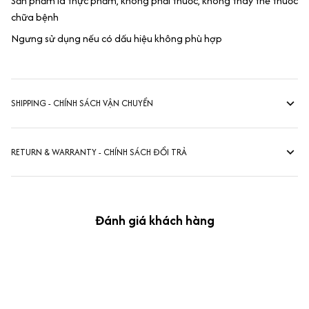
Sản phẩm là thực phẩm, không phải thuốc, không thay thế thuốc
chữa bệnh
Ngưng sử dụng nếu có dấu hiệu không phù hợp
SHIPPING - CHÍNH SÁCH VẬN CHUYỂN
RETURN & WARRANTY - CHÍNH SÁCH ĐỔI TRẢ
Đánh giá khách hàng
kevin Tran
OCT 04, 2024
Ưng nha