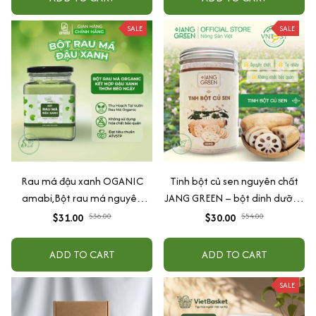
SALE
SALE
Rau má đậu xanh OGANIC
Tinh bột củ sen nguyên chất
amabi,Bột rau má nguyên
JANG GREEN – bột dinh dưỡng
chất thanh nhiệt,giải độc,mát
nhà làm 100% từ củ sen tươi
$31.00
$36.00
$30.00
$54.00
gan 100%natural
sạch tự nhiên
ADD TO CART
ADD TO CART
SALE