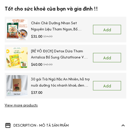
Tốt cho sức khoẻ của bạn và gia đình !!
Chén Chè Dưỡng Nhan Set
Nguyên Liệu Thơm Ngon, Bổ
Add
Dưỡng 25 Chén NHALAM FOOD (
$31.00
$34.00
Kèm Công Thức)
[RẺ VÔ ĐỊCH] Detox Dứa Thơm
Antalica Bổ Sung Glutathione Và
Add
VitaminC, Thơm Ngon Hộp, 20 Gói
$40.00
$43.00
TẶNG KÈM Bình giữ nhiệt + trà
thảo mộc
30 gói Trà Ngũ Hắc An Nhiên, hỗ trợ
nuôi dưỡng tóc nhanh khoẻ, đen
Add
tóc, tóc rụng yếu,Nguyên liệu sấy
$37.00
lạnh, Sấy lạnh
View more products
DESCRIPTION - MÔ TẢ SẢN PHẨM