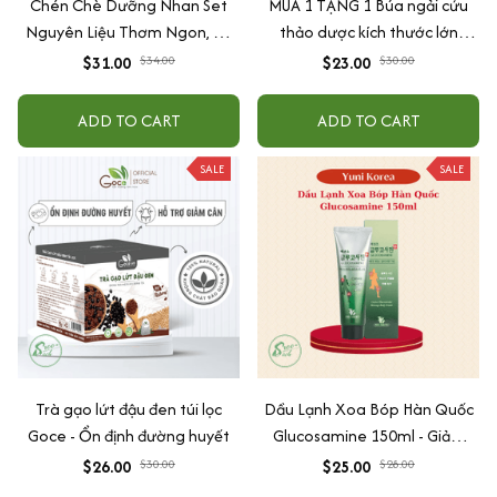
Chén Chè Dưỡng Nhan Set
MUA 1 TẶNG 1 Búa ngải cứu
Nguyên Liệu Thơm Ngon, Bổ
thảo dược kích thước lớn
Dưỡng 25 Chén NHALAM
31cm, hỗ trợ massage lưng cổ
$31.00
$34.00
$23.00
$30.00
FOOD ( Kèm Công Thức)
vai gáy, giúp thư giãn và ngủ
ngon An Chi Organic
ADD TO CART
ADD TO CART
SALE
SALE
Trà gạo lứt đậu đen túi lọc
Dầu Lạnh Xoa Bóp Hàn Quốc
Goce - Ổn định đường huyết
Glucosamine 150ml - Giảm
Đau Nhức Vai Gáy Và Khớp
$26.00
$30.00
$25.00
$28.00