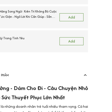
Năng Song Ngữ: Kiên Trì Không Bỏ Cuộc
ức Giận - Ngõ Lời Khi Cần Giúp - Sẵn
Add
ường.
ý Trong Tình Yêu
Add
N PHẨM
ởng - Dám Cho Đi - Câu Chuyện Nhỏ
 Sức Thuyết Phục Lớn Nhất
ll là những doanh nhân trẻ tuổi nhiều tham vọng. Cả hai