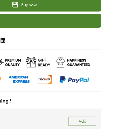
Buy now
ủng !
Add