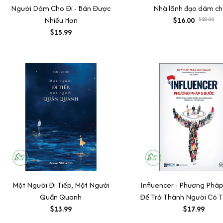
Người Dám Cho Đi - Bán Được
Nhà lãnh đạo dám ch
Nhiều Hơn
$16.00
$20.00
$15.99
Một Người Đi Tiếp, Một Người
Influencer - Phương Phá
Quẩn Quanh
Để Trở Thành Người Có 
$13.99
Hưởng Nhất Trong Lĩnh 
$17.99
Bạn