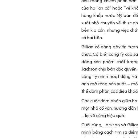
đều mong chiếm phần hơn 
của họ “ăn cả” hoặc “về kh
hàng khắp nước Mỹ bán đồ 
xuất nhỏ chuyên về thực p
bên kia cần, nhưng việc chố
cả hai bên.
Gillian cố gắng gây ấn tượ
chức. Cô biết công ty của J
dòng sản phẩm chất lượng 
Jackson chịu bán độc quyền. 
công ty mình hoạt động và t
anh mở rộng sản xuất – một
thể đàm phán các điều khoản
Các cuộc đàm phán giữa họ đ
một nhà cố vấn, hướng dẫn h
– lại vô cùng hiệu quả.
Cuối cùng, Jackson và Gilli
mình bằng cách tìm ra điểm