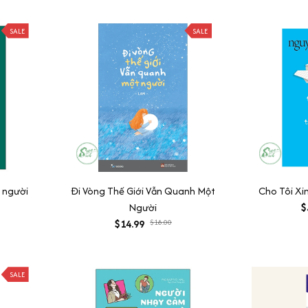
SALE
SALE
 người
Đi Vòng Thế Giới Vẫn Quanh Một
Cho Tôi Xi
Người
$
$14.99
$18.00
SALE