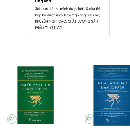
Ưng nha
Siêu sát đề thi, mình được hỏi 10 câu thì
bập bẹ được mấy từ vựng xong pass nè,
KHUYẾN NGHỊ CAO, CHẤT LƯỢNG SẢN
PHẨM TUYỆT VỜI