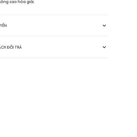
ông sao hóa giải.
UYỂN
ÁCH ĐỔI TRẢ