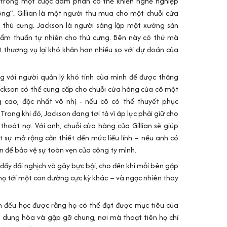
trong một cuộc đàm phán có thể khiến nghề nghiệp
ông”. Gillian là một người thu mua cho một chuỗi cửa
thú cưng. Jackson là người sáng lập một xưởng sản
hẩm thuần tự nhiên cho thú cưng. Bên này có thứ mà
t thương vụ lại khó khăn hơn nhiều so với dự đoán của
ng với người quản lý khó tính của mình để được thăng
ackson có thể cung cấp cho chuỗi cửa hàng của cô một
cao, độc nhất vô nhị - nếu cô có thể thuyết phục
Trong khi đó, Jackson đang tơi tả vì áp lực phải giữ cho
hoát nợ. Với anh, chuỗi cửa hàng của Gillian sẽ giúp
 sự mở rộng cần thiết đến mức liều lĩnh – nếu anh có
 để bảo vệ sự toàn vẹn của công ty mình.
ầy đối nghịch và gây bực bội, cho đến khi mỗi bên gặp
ọ tới một con đường cực kỳ khác – và ngạc nhiên thay
an đều học được rằng họ có thể đạt được mục tiêu của
 dung hòa và gặp gỡ chung, nơi mà thoạt tiên họ chỉ