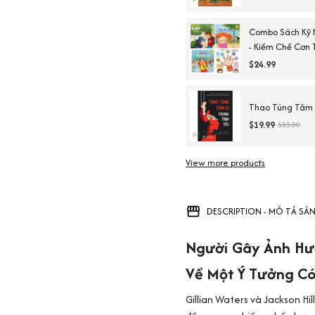
Combo Sách Kỹ 
- Kiềm Chế Cơn T
Sàng Để Đến Tr
$24.99
Thao Túng Tâm L
$19.99
$33.00
View more products
DESCRIPTION - MÔ TẢ SẢ
Người Gây Ảnh Hư
Về Một Ý Tưởng Có
Gillian Waters và Jackson Hi