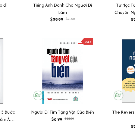
o đi
Tiếng Anh Dành Cho Người Đi
Tự Học T
Làm
Chuyên N
$29.99
$31.00
$2
SALE
p 5 Bước
Người Đi Tìm Tặng Vật Của Biển
The Revers
Tầm Ảnh
$8.99
$12.00
Vực Của
$2