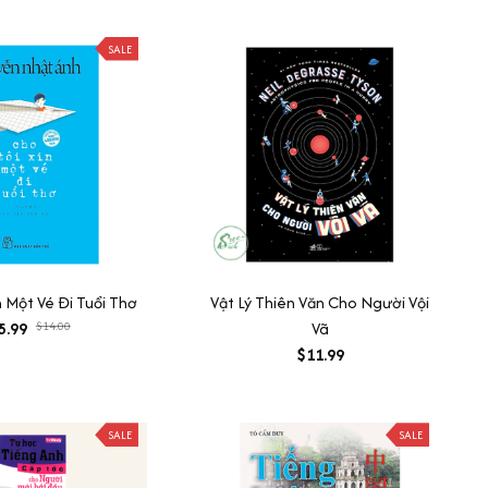
SALE
n Một Vé Đi Tuổi Thơ
Vật Lý Thiên Văn Cho Người Vội
5.99
$14.00
Vã
$11.99
SALE
SALE