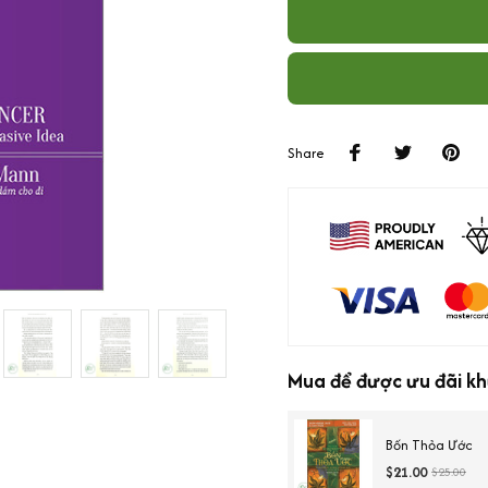
Share
Mua để được ưu đãi kh
Bốn Thỏa Ước
$21.00
$25.00