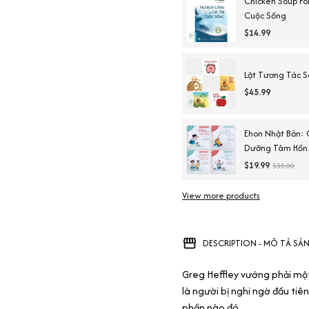
Chicken Soup For
Cuộc Sống
$14.99
Lật Tương Tác S
$45.99
Ehon Nhật Bản: 
Dưỡng Tâm Hồn T
Khôn)
$19.99
$35.00
View more products
DESCRIPTION - MÔ TẢ SẢ
Greg Heffley vướng phải một 
là người bị nghi ngờ đầu tiên
phần nào đó.