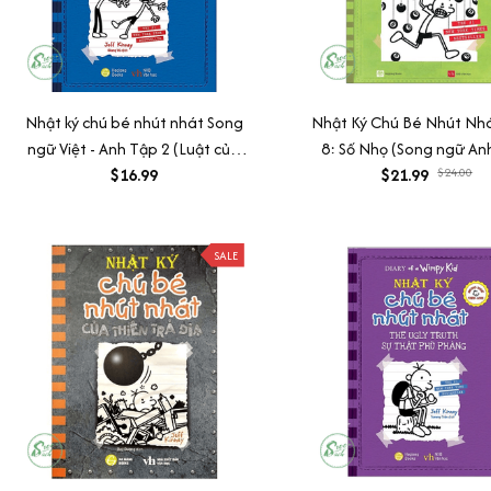
Nhật ký chú bé nhút nhát Song
Nhật Ký Chú Bé Nhút Nhá
ngữ Việt - Anh Tập 2 (Luật của
8: Số Nhọ (Song ngữ Anh
Rodrick)
$16.99
$21.99
$24.00
SALE