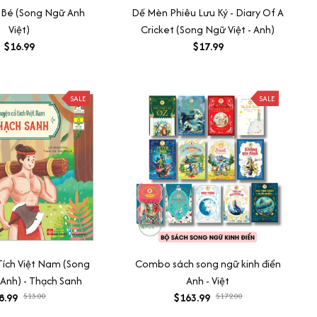
 Bé (Song Ngữ Anh
Dế Mèn Phiêu Lưu Ký - Diary Of A
Việt)
Cricket (Song Ngữ Việt - Anh)
$16.99
$17.99
SALE
SALE
Tích Việt Nam (Song
Combo sách song ngữ kinh điển
Anh) - Thạch Sanh
Anh - Việt
8.99
$13.00
$163.99
$172.00