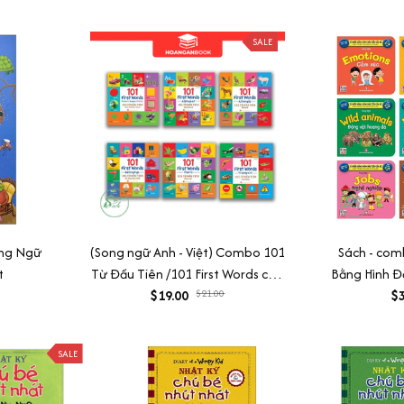
SALE
ong Ngữ
(Song ngữ Anh - Việt) Combo 101
Sách - com
t
Từ Đầu Tiên /101 First Words cho
Bằng Hình Đ
bé từ 1-7 tuổi (Trọn Bộ 6 Cuốn)
$19.00
$21.00
6 tuổi - 
$3
SALE