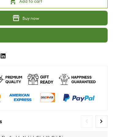
Add to cart
Buy now
s