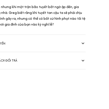
 nhưng khi một trận bão tuyết bất ngờ ập đến, gia
 nhà. Greg biết rằng khi tuyết tan cậu ta sẽ phải chịu
nh gây ra, nhưng có thể có bất cứ hình phạt nào tồi tệ
ới gia đình của bạn vào kỳ nghỉ lễ?
UYỂN
ÁCH ĐỔI TRẢ