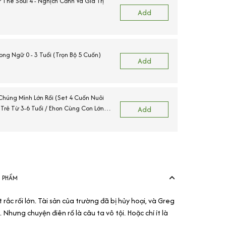
 The Soul 4 - Nghịch Cảnh Và Giá Trị
Add
ong Ngữ 0 - 3 Tuổi (Trọn Bộ 5 Cuốn)
C
Add
Chúng Mình Lớn Rồi (Set 4 Cuốn Nuôi
C
rẻ Từ 3-6 Tuổi / Ehon Cùng Con Lớn
Add
View more produ
N PHẨM
rắc rối lớn. Tài sản của trường đã bị hủy hoại, và Greg
. Nhưng chuyện điên rồ là câu ta vô tội. Hoặc chí ít là