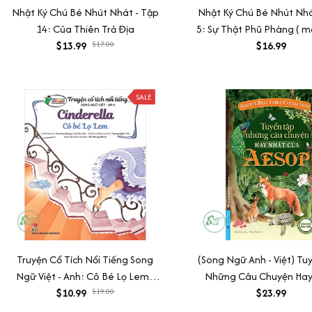
Nhật Ký Chú Bé Nhút Nhát - Tập
Nhật Ký Chú Bé Nhút Nhá
14: Của Thiên Trả Địa
5: Sự Thật Phũ Phàng ( m
$13.99
$17.00
$16.99
SALE
Truyện Cổ Tích Nổi Tiếng Song
(Song Ngữ Anh - Việt) Tu
Ngữ Việt - Anh: Cô Bé Lọ Lem -
Những Câu Chuyện Hay
$10.99
Cinderella
$19.00
Của AESOP
$23.99