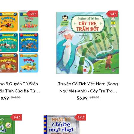
SALE
SALE
bo 9 Quyển Từ Điển
Truyện Cổ Tích Việt Nam (Song
ầu Tiên Của Bé Từ 0-
Ngữ Việt-Anh) - Cây Tre Trăm
Song Ngữ Anh- Việt
8.99
$49.00
$8.99
Đốt
$13.00
SALE
SALE