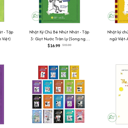
t - Tập
Nhật Ký Chú Bé Nhút Nhát - Tập
Nhật ký ch
 Việt)
3: Giọt Nước Tràn Ly (Song ngữ
ngữ Việt-
$16.99
Anh Việt)
$21.00