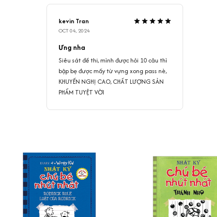
kevin Tran
OCT 04, 2024
Ưng nha
Siêu sát đề thi, mình được hỏi 10 câu thì
bập bẹ được mấy từ vựng xong pass nè,
KHUYẾN NGHỊ CAO, CHẤT LƯỢNG SẢN
PHẨM TUYỆT VỜI