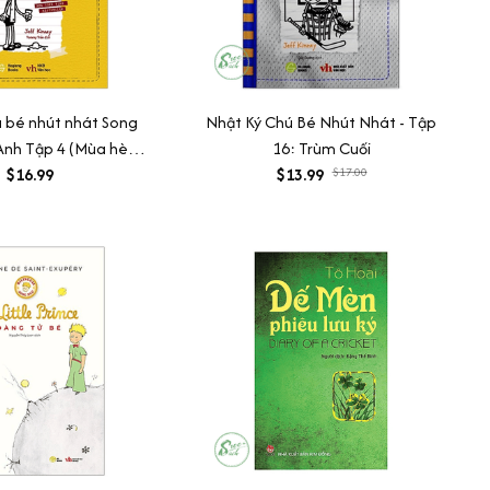
ú bé nhút nhát Song
Nhật Ký Chú Bé Nhút Nhát - Tập
Anh Tập 4 (Mùa hè
16: Trùm Cuối
tuyệt vời)
$16.99
$13.99
$17.00