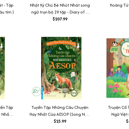
t - Tập
Nhật Ký Chú Bé Nhút Nhát song
Hoàng Tử
àu tím )
ngữ trọn bộ 19 tập - Diary of a
Wimpy Kid tặng kèm file nghe
$207.99
yển Tập
Tuyển Tập Những Câu Chuyện
Truyện Cổ 
 Nhất
Hay Nhất Của AESOP (Song Ngữ
Ngữ Việt-
Anh - Việt)
$23.99
$