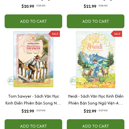
Anh (Tặng File Nghe Audio)
Anh (Tặng File Nghe Audio)
$20.99
$25.00
$21.99
$26.00
ADD TO CART
ADD TO CART
SALE
SALE
Tom Sawyer - Sách Văn Học
Heidi - Sách Văn Học Kinh Điển
Kinh Điển Phiên Bản Song Ngữ
Phiên Bản Song Ngữ Việt-Anh
Việt-Anh (Tặng File Nghe
(Tặng File Nghe Audio)
$22.99
$27.00
$22.99
$27.00
Audio)
ADD TO CART
ADD TO CART