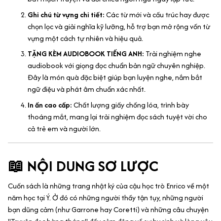
Ghi chú từ vựng chi tiết:
Các từ mới và cấu trúc hay được
chọn lọc và giải nghĩa kỹ lưỡng, hỗ trợ bạn mở rộng vốn từ
vựng một cách tự nhiên và hiệu quả.
TẶNG KÈM AUDIOBOOK TIẾNG ANH:
Trải nghiệm nghe
audiobook với giọng đọc chuẩn bản ngữ chuyên nghiệp.
Đây là món quà đặc biệt giúp bạn luyện nghe, nắm bắt
ngữ điệu và phát âm chuẩn xác nhất.
In ấn cao cấp:
Chất lượng giấy chống lóa, trình bày
thoáng mắt, mang lại trải nghiệm đọc sách tuyệt vời cho
cả trẻ em và người lớn.
📖 NỘI DUNG SƠ LƯỢC
Cuốn sách là những trang nhật ký của cậu học trò Enrico về một
năm học tại Ý. Ở đó có những người thầy tận tụy, những người
bạn dũng cảm (như Garrone hay Coretti) và những câu chuyện