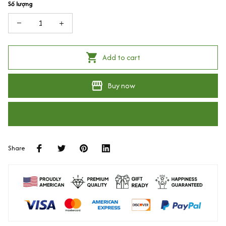
Số lượng
Add to cart
Buy now
Share