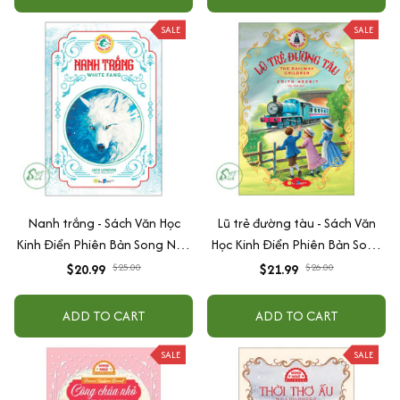
SALE
SALE
Nanh trắng - Sách Văn Học
Lũ trẻ đường tàu - Sách Văn
Kinh Điển Phiên Bản Song Ngữ
Học Kinh Điển Phiên Bản Song
Việt-Anh (Tặng File Nghe
Ngữ Việt-Anh (Tặng File Nghe
$20.99
$25.00
$21.99
$26.00
Audio)
Audio)
ADD TO CART
ADD TO CART
SALE
SALE