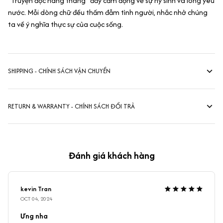
"Truyện đọc hàng tháng" đầy cảm động về sự hy sinh và lòng yêu
nước. Mỗi dòng chữ đều thấm đẫm tình người, nhắc nhở chúng
ta về ý nghĩa thực sự của cuộc sống.
SHIPPING - CHÍNH SÁCH VẬN CHUYỂN
RETURN & WARRANTY - CHÍNH SÁCH ĐỔI TRẢ
Đánh giá khách hàng
kevin Tran
OCT 04, 2024
Ưng nha