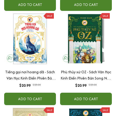
ADD TO CART
ADD TO CART
SALE
SALE
Tiếng gọi nơi hoang dã - Sách
Phù thủy xứ OZ - Sách Văn Học
Văn Học Kinh Điển Phiên Bản
Kinh Điển Phiên Bản Song Ngữ
Song Ngữ Việt-Anh (Tặng File
Việt-Anh (Tặng File Nghe
$20.99
$25.00
$20.99
$25.00
Nghe Audio)
Audio)
ADD TO CART
ADD TO CART
SALE
SALE