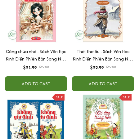
Công chúa nhỏ - Sách Văn Học
Thời thơ ấu - Sách Văn Học
Kinh Điển Phiên Bản Song Ngữ
Kinh Điển Phiên Bản Song Ngữ
Việt-Anh (Tặng File Nghe
Việt-Anh (Tặng File Nghe
$21.99
$27.00
$22.99
$27.00
Audio)
Audio)
ADD TO CART
ADD TO CART
SALE
SALE