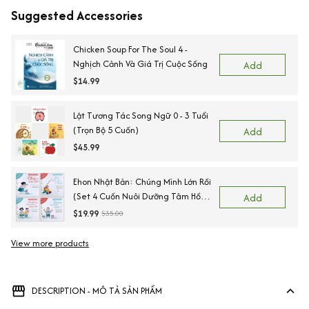
Suggested Accessories
Chicken Soup For The Soul 4 -
Nghịch Cảnh Và Giá Trị Cuộc Sống
Add
$14.99
Lật Tương Tác Song Ngữ 0 - 3 Tuổi
(Trọn Bộ 5 Cuốn)
Add
$45.99
Ehon Nhật Bản: Chúng Mình Lớn Rồi
(Set 4 Cuốn Nuôi Dưỡng Tâm Hồn
Add
Trẻ Từ 3-6 Tuổi / Ehon Cùng Con
$19.99
$35.00
Lớn Khôn)
View more products
DESCRIPTION - MÔ TẢ SẢN PHẨM