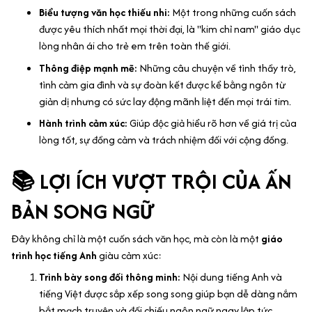
Biểu tượng văn học thiếu nhi:
Một trong những cuốn sách
được yêu thích nhất mọi thời đại, là "kim chỉ nam" giáo dục
lòng nhân ái cho trẻ em trên toàn thế giới.
Thông điệp mạnh mẽ:
Những câu chuyện về tình thầy trò,
tình cảm gia đình và sự đoàn kết được kể bằng ngôn từ
giản dị nhưng có sức lay động mãnh liệt đến mọi trái tim.
Hành trình cảm xúc:
Giúp độc giả hiểu rõ hơn về giá trị của
lòng tốt, sự đồng cảm và trách nhiệm đối với cộng đồng.
📚 LỢI ÍCH VƯỢT TRỘI CỦA ẤN
BẢN SONG NGỮ
Đây không chỉ là một cuốn sách văn học, mà còn là một
giáo
trình học tiếng Anh
giàu cảm xúc:
Trình bày song đối thông minh:
Nội dung tiếng Anh và
tiếng Việt được sắp xếp song song giúp bạn dễ dàng nắm
bắt mạch truyện và đối chiếu ngôn ngữ ngay lập tức.