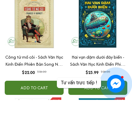
Công tử mồ côi - Sách Văn Học
Hai vạn dặm dưới đáy biển -
Kinh Điển Phiên Bản Song Ngữ
Sách Văn Học Kinh Điển Phiên
Việt-Anh (Tặng File Nghe
Bản Song Ngữ Việt-Anh (Tặng
$22.00
$26.00
$23.99
$28.00
Audio)
File Nghe Audio)
Tư vấn trực tiếp !
ADD TO CART
ADD TO CART
SALE
SALE