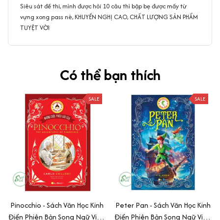
Siêu sát đề thi, mình được hỏi 10 câu thì bập bẹ được mấy từ
vựng xong pass nè, KHUYẾN NGHỊ CAO, CHẤT LƯỢNG SẢN PHẨM
TUYỆT VỜI
Có thể bạn thích
SALE
SALE
Pinocchio - Sách Văn Học Kinh
Peter Pan - Sách Văn Học Kinh
Điển Phiên Bản Song Ngữ Việt-
Điển Phiên Bản Song Ngữ Việt-