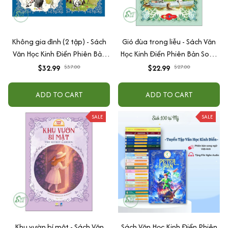
Không gia đình (2 tập) - Sách
Gió đùa trong liễu - Sách Văn
Văn Học Kinh Điển Phiên Bản
Học Kinh Điển Phiên Bản Song
Song Ngữ Việt-Anh (Tặng File
Ngữ Việt-Anh (Tặng File Nghe
$32.99
$37.00
$22.99
$27.00
Nghe Audio)
Audio)
ADD TO CART
ADD TO CART
SALE
SALE
Khu vườn bí mật - Sách Văn
Sách Văn Học Kinh Điển Phiên