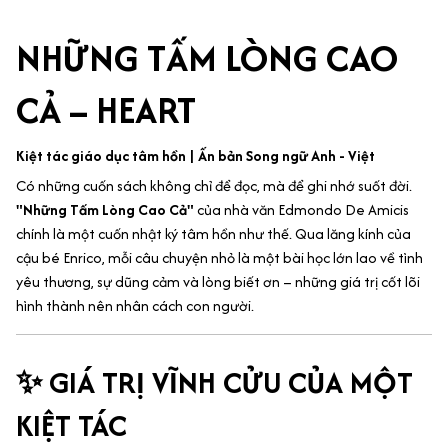
NHỮNG TẤM LÒNG CAO
CẢ – HEART
Kiệt tác giáo dục tâm hồn | Ấn bản Song ngữ Anh - Việt
Có những cuốn sách không chỉ để đọc, mà để ghi nhớ suốt đời.
"Những Tấm Lòng Cao Cả"
của nhà văn Edmondo De Amicis
chính là một cuốn nhật ký tâm hồn như thế. Qua lăng kính của
cậu bé Enrico, mỗi câu chuyện nhỏ là một bài học lớn lao về tình
yêu thương, sự dũng cảm và lòng biết ơn – những giá trị cốt lõi
hình thành nên nhân cách con người.
✨ GIÁ TRỊ VĨNH CỬU CỦA MỘT
KIỆT TÁC