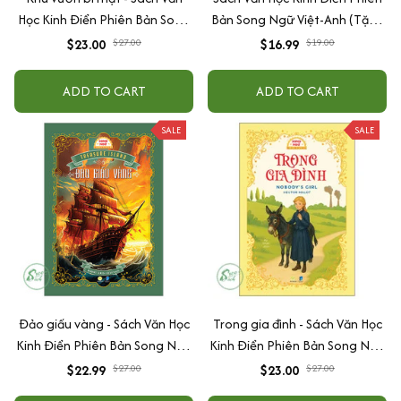
Học Kinh Điển Phiên Bản Song
Bản Song Ngữ Việt-Anh (Tặng
Ngữ Việt-Anh (Tặng File Nghe
File Nghe Audio) - Cuốn Lẻ Tùy
$23.00
$27.00
$16.99
$19.00
Audio)
Chọn
ADD TO CART
ADD TO CART
SALE
SALE
Đảo giấu vàng - Sách Văn Học
Trong gia đình - Sách Văn Học
Kinh Điển Phiên Bản Song Ngữ
Kinh Điển Phiên Bản Song Ngữ
Việt-Anh (Tặng File Nghe
Việt-Anh (Tặng File Nghe
$22.99
$27.00
$23.00
$27.00
Audio)
Audio)