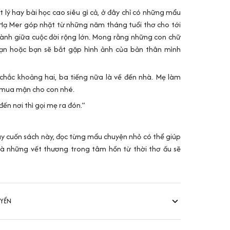
 lý hay bài học cao siêu gì cả, ở đây chỉ có những mẩu
Hạ Mer góp nhặt từ những năm tháng tuổi thơ cho tới
hành giữa cuộc đời rộng lớn. Mong rằng những con chữ
bạn hoặc bạn sẽ bắt gặp hình ảnh của bản thân mình
i, chắc khoảng hai, ba tiếng nữa là về đến nhà. Mẹ làm
i mua mận cho con nhé.
 đến nơi thì gọi mẹ ra đón.”
ay cuốn sách này, đọc từng mẩu chuyện nhỏ có thể giúp
và những vết thương trong tâm hồn từ thời thơ ấu sẽ
UYỂN