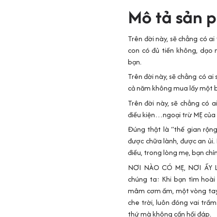
Mô tả sản 
Trên đời này, sẽ chẳng có a
con có đủ tiền không, dạo 
bạn.
Trên đời này, sẽ chẳng có a
cả năm không mua lấy một 
Trên đời này, sẽ chẳng có 
điều kiện…ngoại trừ MẸ của
Đúng thật là “thế gian rộng
được chữa lành, được an ủi.
điều, trong lòng mẹ, bạn chính
NƠI NÀO CÓ MẸ, NƠI ẤY LÀ 
chúng ta: Khi bạn tìm hoài
mâm cơm ấm, một vòng tay 
che trời, luôn đóng vai trầ
thứ mà không cần hồi đáp.