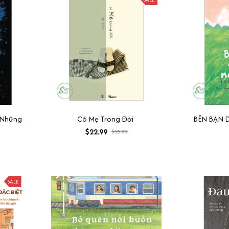
 Những
Có Mẹ Trong Đời
BÊN BẠN 
$22.99
$25.00
SALE