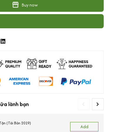
Buy now
hữa lành bạn
ận (Tái Bản 2019)
Add