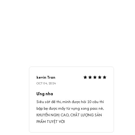
kevin Tran
OCT 04, 2024
Ưng nha
Siêu sát đề thi, mình được hỏi 10 câu thì
bập bẹ được mấy từ vựng xong pass nè,
KHUYẾN NGHỊ CAO, CHẤT LƯỢNG SẢN
PHẨM TUYỆT VỜI