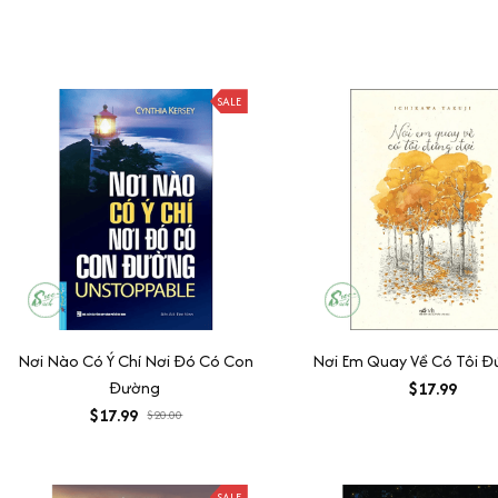
SALE
Nơi Nào Có Ý Chí Nơi Đó Có Con
Nơi Em Quay Về Có Tôi Đ
Đường
$17.99
$17.99
$20.00
SALE