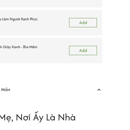
y Làm Người Hạnh Phúc
Add
i Giày Xanh - Bìa Mềm
E
Add
View more produ
N PHẨM
Mẹ, Nơi Ấy Là Nhà