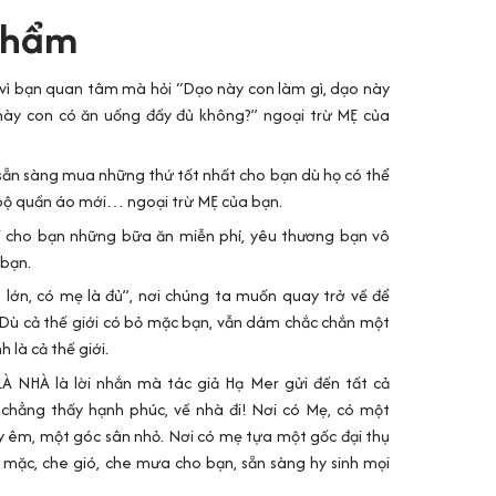
phẩm
i vì bạn quan tâm mà hỏi “Dạo này con làm gì, dạo này
này con có ăn uống đầy đủ không?” ngoại trừ MẸ của
i sẵn sàng mua những thứ tốt nhất cho bạn dù họ có thể
bộ quần áo mới… ngoại trừ MẸ của bạn.
ai cho bạn những bữa ăn miễn phí, yêu thương bạn vô
 bạn.
 lớn, có mẹ là đủ”, nơi chúng ta muốn quay trở về để
 Dù cả thế giới có bỏ mặc bạn, vẫn dám chắc chắn một
 là cả thế giới.
NHÀ là lời nhắn mà tác giả Hạ Mer gửi đến tất cả
 chẳng thấy hạnh phúc, về nhà đi! Nơi có Mẹ, có một
êm, một góc sân nhỏ. Nơi có mẹ tựa một gốc đại thụ
m mặc, che gió, che mưa cho bạn, sẵn sàng hy sinh mọi