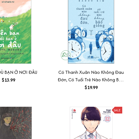
DÙ BẠN Ở NƠI ĐÂU
Có Thanh Xuân Nào Không Đau
Đớn, Có Tuổi Trẻ Nào Không Bão
$13.99
Giông
$19.99
SALE