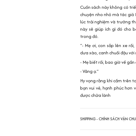
Cuốn sách này không có triết
chuyện nho nhỏ mà tác giả 
lúc trải nghiệm và trưởng t
này sẽ giúp ích gì đó cho 
trong đó.
“- Mẹ ơi, con sắp lên xe rồ
dưa xào, canh chuối đậu vớ
- Mẹ biết rồi, bao giờ về gần
- Vâng ạ.”
Hy vọng rằng khi cầm trên t
bạn vui vẻ, hạnh phúc hơn 
được chữa lành
SHIPPING - CHÍNH SÁCH VẬN CH