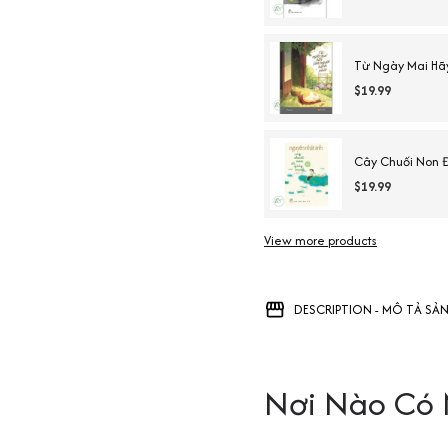
Từ Ngày Mai Hã
$19.99
Cây Chuối Non Đ
$19.99
View more products
DESCRIPTION - MÔ TẢ SẢ
Nơi Nào Có 