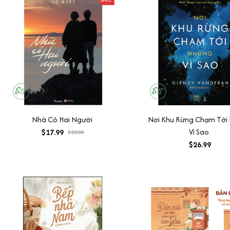
Nhà Có Hai Người
Nơi Khu Rừng Chạm Tới
Vì Sao
$17.99
$22.00
$26.99